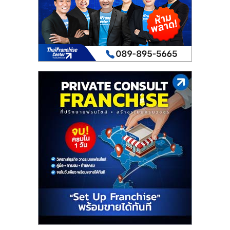
รน
ไชส์
ขาย
หน้า
บ้าน
ลงทุน
น้อย
คืน
ทุน
ไว,
ที่
ปรึกษา
การ
ลงทุน
และ
ขยาย
สา
ขา
แฟ