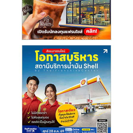
ลงทุน
และ
ขยาย
สา
ขา
แฟ
รน
ไชส์,