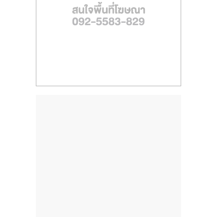
รน
ไชส์"