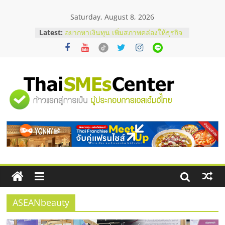
Skip
Saturday, August 8, 2026
to
content
Latest:
อยากหาเงินทุน เพิ่มสภาพคล่องให้ธุรกิจ
เริ่มยังไงให้ผ่านฉลุย
สัมมนาออนไลน์ โอกาสบริหารสถานี
บริการน้ำมัน Shell
สัมมนาลงทุน แฟรนไชส์ยอนนี่
ThaiFranchise Meet Up จับคู่แฟรน
"ศูนย์
ไชส์ ครั้งที่ 8
ร้านเครื่องเสียงคุณภาพสูง พร้อม
โซลูชันระบบภาพและเสียง
รวม
บริษัท Cybersecurity ในไทยที่ไหนดี?
วิธีเลือกผู้ให้บริการให้คุ้มค่าและตอบ
โจทย์ธุรกิจ
ข้อมูล
ธุรกิจ
SME
ASEANbeauty