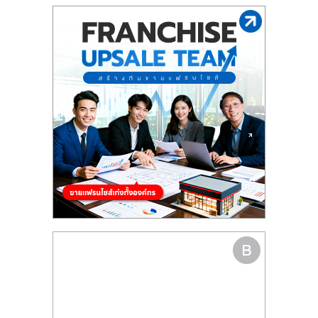
รน
ไชส์,
ศูนย์
รวม
แฟ
รน
ไชส์
พร้อม
ทำเล
สำหรับ
เปิด
ร้าน
ปรึกษา
ฟรี,
บริการ
พัฒนา
ระบบ
แฟ