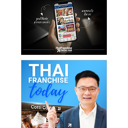
เปิด
ร้าน
ปรึกษา
ฟรี,
บริการ
พัฒนา
ระบบ
แฟ