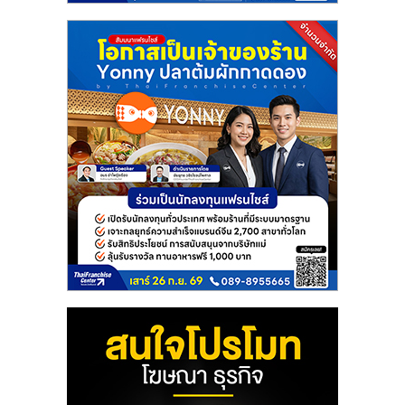
ศูนย์
รวม
แฟ
รน
ไชส์
พร้อม
ทำเล
สำหรับ