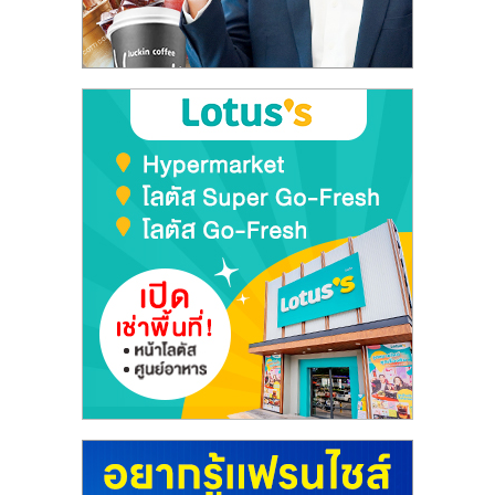
รน
ไชส์"
"ศูนย์
รวม
ข้อมูล
ธุรกิจ
SME
แห่ง
ประเทศไทย,
ThaiSMEsCenter,
รวม
ธุรกิจ
เอ
ส
เอ็
มอี