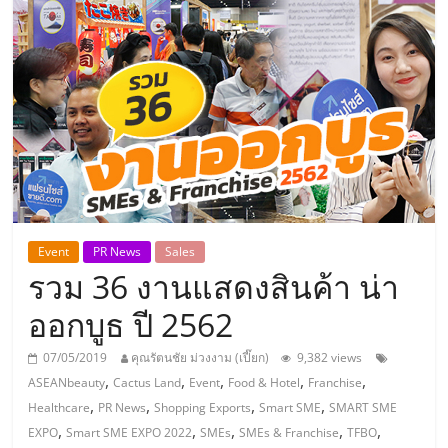
แห่ง
ประเทศไทย,
ThaiSMEsCenter,
รวม
ธุรกิจ
Event
PR News
Sales
รวม 36 งานแสดงสินค้า น่า
เอ
ออกบูธ ปี 2562
ส
07/05/2019
คุณรัตนชัย ม่วงงาม (เปี๊ยก)
9,382 views
,
,
,
,
,
ASEANbeauty
Cactus Land
Event
Food & Hotel
Franchise
เอ็
,
,
,
,
Healthcare
PR News
Shopping Exports
Smart SME
SMART SME
,
,
,
,
,
EXPO
Smart SME EXPO 2022
SMEs
SMEs & Franchise
TFBO