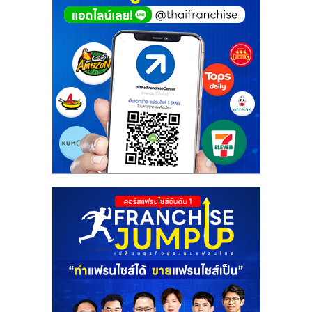
ไทย,
SMEs,
แฟ
รน
ไชส์,
ที่
ปรึกษา
แฟ
รน
ไชส์,
รวม
แฟ
รน
ไชส์
ขาย
แฟ
รน
ไชส์
แฟ