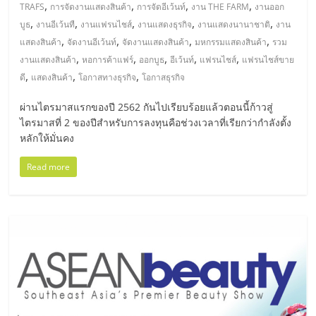
มอี
,
,
,
,
TRAFS
การจัดงานแสดงสินค้า
การจัดอีเว้นท์
งาน THE FARM
งานออก
,
,
,
,
,
บูธ
งานอีเว้นทื
งานแฟรนไชส์
งานแสดงธุรกิจ
งานแสดงนานาชาติ
งาน
ไทย,
,
,
,
,
แสดงสินค้า
จัดงานอีเว้นท์
จัดงานแสดงสินค้า
มหกรรมแสดงสินค้า
รวม
,
,
,
,
,
งานแสดงสินค้า
หอการค้าแฟร์
ออกบูธ
อีเว้นท์
แฟรนไชส์
แฟรนไชส์ขาย
,
,
,
SMEs,
ดี
แสดงสินค้า
โอกาสทางธุรกิจ
โอกาสธุรกิจ
ผ่านไตรมาสแรกของปี 2562 กันไปเรียบร้อยแล้วตอนนี้ก้าวสู่
แฟ
ไตรมาสที่ 2 ของปีสำหรับการลงทุนคือช่วงเวลาที่เรียกว่ากำลังตั้ง
หลักให้มั่นคง
รน
Read more
ไชส์,
ที่
ปรึกษา