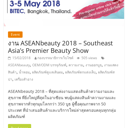
แฟ
รน
ไชส์,
Event
งาน ASEANbeauty 2018 – Southeast
รวม
Asia’s Premier Beauty Show
15/02/2018
กองบรรณาธิการเว็บไซต์
505 views
แฟ
,
,
,
,
ASEANbeauty
OEM/ODM บรรจุภัณฑ์
ความงาม
งานออกบูธ
งานแสดง
,
,
,
,
สินค้า
น้ำหอม
ผลิตภัณฑ์ดูแลเส้นผม
ผลิตภัณฑ์ตกแต่งเล็บ
ผลิตภัณฑ์ส
รน
,
ปา
เครื่องสำอาง
ไชส์
ASEANbeauty 2018 – ที่สุดแห่งงานแสดงสินค้าความงามและ
สุขภาพ ที่ยิ่งใหญ่ที่สุดในอาเซียน พบผู้แสดงสินค้าความงามและ
สุขภาพจากทั่วทุกมุมโลกกว่า 350 บูธ ผู้ซื้อคุณภาพจาก 50
ขาย
ประเทศ ที่นำเสนอสินค้าและบริการใหม่ล่าสุดครอบคลุมทุกกลุ่ม
ผลิตภัณฑ์