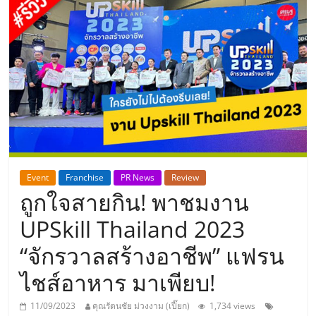
แห่ง
ประเทศไทย,
ThaiSMEsCenter,
รวม
ธุรกิจ
Event
Franchise
PR News
Review
ถูกใจสายกิน! พาชมงาน
เอ
UPSkill Thailand 2023
ส
“จักรวาลสร้างอาชีพ” แฟรน
ไชส์อาหาร มาเพียบ!
เอ็
11/09/2023
คุณรัตนชัย ม่วงงาม (เปี๊ยก)
1,734 views