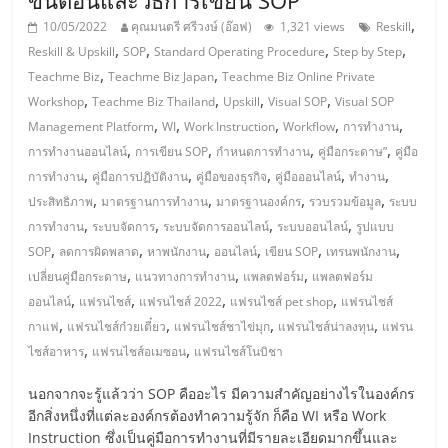
แฟ
ขั้นตอนและวิธีการเขียน SOP
,
10/05/2022
คุณมนตรี ศรีวงษ์ (อ๊อฟ)
1,321 views
Reskill
รน
,
,
,
,
Reskill & Upskill
SOP
Standard Operating Procedure
Step by Step
,
,
Teachme Biz
Teachme Biz Japan
Teachme Biz Online Private
ไชส์
,
,
,
,
Workshop
Teachme Biz Thailand
Upskill
Visual SOP
Visual SOP
,
,
,
,
,
Management Platform
WI
Work Instruction
Workflow
การทำงาน
แฟ
,
,
,
,
การทำงานออนไลน์
การเขียน SOP
กำหนดการทำงาน
คู่มือกระดาษ”
คู่มือ
,
,
,
,
,
การทำงาน
คู่มือการปฏิบัติงาน
คู่มือของธุรกิจ
คู่มือออนไลน์
ทำงาน
,
,
,
,
รน
ประสิทธิภาพ
มาตรฐานการทำงาน
มาตรฐานองค์กร
รวบรวมข้อมูล
ระบบ
,
,
,
,
การทำงาน
ระบบจัดการ
ระบบจัดการออนไลน์
ระบบออนไลน์
รูปแบบ
,
,
,
,
,
,
SOP
ลดการผิดพลาด
หาพนักงาน
ออนไลน์
เขียน SOP
เทรนพนักงาน
ไชส์
,
,
,
เปลี่ยนคู่มือกระดาษ
แนวทางการทำงาน
แพลตฟอร์ม
แพลตฟอร์ม
,
,
,
,
ออนไลน์
แฟรนไชส์
แฟรนไชส์ 2022
แฟรนไชส์ pet shop
แฟรนไชส์
ขาย
,
,
,
,
กาแฟ
แฟรนไชส์ก๋วยเตี๋ยว
แฟรนไชส์ชาไข่มุก
แฟรนไชส์น่าลงทุน
แฟรน
,
,
ไชส์อาหาร
แฟรนไชส์อเมซอน
แฟรนไชส์โนบิชา
หน้า
นอกจากจะรู้แล้วว่า SOP คืออะไร มีความสำคัญอย่างไรในองค์กร
อีกสิ่งหนึ่งที่แต่ละองค์กรต้องทำความรู้จัก ก็คือ WI หรือ Work
บ้าน
Instruction ซึ่งเป็นคู่มือการทำงานที่มีรายละเอียดมากขึ้นและ