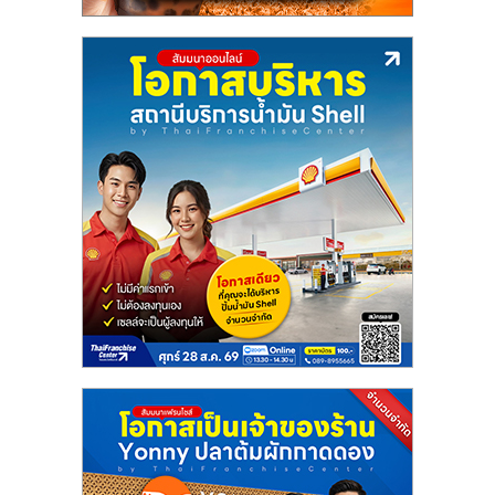
ไทย,
SMEs,
แฟ
รน
ไชส์,
ที่
ปรึกษา
แฟ
รน
ไชส์,
รวม
แฟ
รน
ไชส์
ขาย
แฟ
รน
ไชส์
แฟ