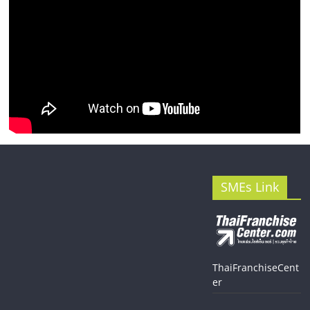
SMEs Link
ThaiFranchiseCent
er