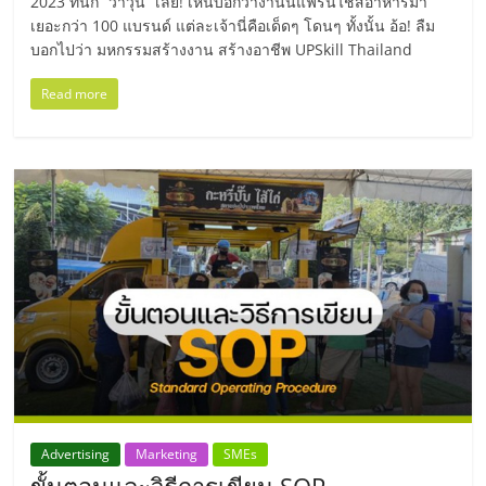
แฟ
2023 ทีนี้ก็ “ว้าวุ่น” เลย! เห็นบอกว่างานนี้แฟรนไชส์อาหารมา
เยอะกว่า 100 แบรนด์ แต่ละเจ้านี่คือเด็ดๆ โดนๆ ทั้งนั้น อ้อ! ลืม
รน
บอกไปว่า มหกรรมสร้างงาน สร้างอาชีพ UPSkill Thailand
Read more
ไชส์,
รวม
แฟ
รน
ไชส์
ขาย
Advertising
Marketing
SMEs