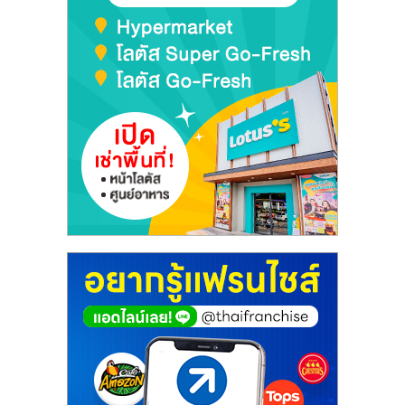
รน
ไชส์"