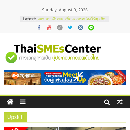
Skip
Sunday, August 9, 2026
to
content
Latest:
อยากหาเงินทุน เพิ่มสภาพคล่องให้ธุรกิจ
เริ่มยังไงให้ผ่านฉลุย
สัมมนาออนไลน์ โอกาสบริหารสถานี
บริการน้ำมัน Shell
สัมมนาลงทุน แฟรนไชส์ยอนนี่
ThaiFranchise Meet Up จับคู่แฟรน
"ศูนย์
ไชส์ ครั้งที่ 8
ร้านเครื่องเสียงคุณภาพสูง พร้อม
โซลูชันระบบภาพและเสียง
รวม
บริษัท Cybersecurity ในไทยที่ไหนดี?
วิธีเลือกผู้ให้บริการให้คุ้มค่าและตอบ
โจทย์ธุรกิจ
ข้อมูล
ธุรกิจ
SME
Upskill