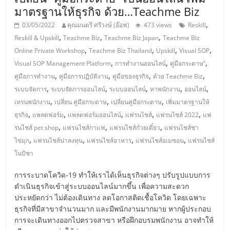
เปิด
มาตรฐานให้ธุรกิจ ด้วย…Teachme Biz
,
03/05/2022
คุณมนตรี ศรีวงษ์ (อ๊อฟ)
473 views
Reskill
ร้าน
,
,
,
Reskill & Upskill
Teachme Biz
Teachme Biz Japan
Teachme Biz
,
,
,
,
Online Private Workshop
Teachme Biz Thailand
Upskill
Visual SOP
ปรึกษา
,
,
,
Visual SOP Management Platform
การทำงานออนไลน์
คู่มือกระดาษ”
,
,
,
,
คู่มือการทำงาน
คู่มือการปฏิบัติงาน
คู่มือของธุรกิจ
ด้วย Teachme Biz
ฟรี,
,
,
,
,
,
ระบบจัดการ
ระบบจัดการออนไลน์
ระบบออนไลน์
หาพนักงาน
ออนไลน์
,
,
,
เทรนพนักงาน
เปลี่ยน คู่มือกระดาษ
เปลี่ยนคู่มือกระดาษ
เพิ่มมาตรฐานให้
,
,
,
,
,
ธุรกิจ
แพลตฟอร์ม
แพลตฟอร์มออนไลน์
แฟรนไชส์
แฟรนไชส์ 2022
แฟ
บริการ
,
,
,
รนไชส์ pet shop
แฟรนไชส์กาแฟ
แฟรนไชส์ก๋วยเตี๋ยว
แฟรนไชส์ชา
,
,
,
,
ไข่มุก
แฟรนไชส์น่าลงทุน
แฟรนไชส์อาหาร
แฟรนไชส์อเมซอน
แฟรนไชส์
พัฒนา
โนบิชา
ระบบ
การระบาดโควิด-19 ทำให้เราได้เห็นธุรกิจต่างๆ ปรับรูปแบบการ
ดำเนินธุรกิจเข้าสู่ระบบออนไลน์มากขึ้น เพื่อความสะดวก
ประหยัดกว่า ไม่ต้องเดินทาง ลดโอกาสติดเชื้อโควิด โดยเฉพาะ
แฟ
ธุรกิจที่มีสาขาจำนวนมาก และมีพนักงานมากมาย หากผู้ประกอบ
การจะเดินทางออกไปตรวจสาขา หรือฝึกอบรมพนักงาน อาจทำให้