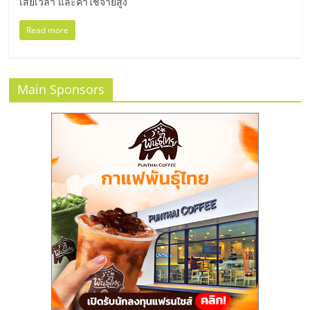
รน
เสียเวลา และค่าใช้จ่ายสูง
Read more
ไชส์"
"ศูนย์
Main Sponsors
รวม
ข้อมูล
ธุรกิจ
SME
แห่ง
ประเทศไทย,
ThaiSMEsCenter,
รวม
ธุรกิจ
เอ
ส
เอ็
มอี