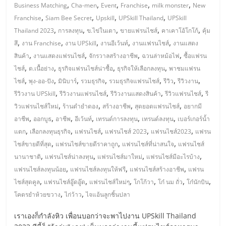
มอี
,
,
,
,
,
Business Matching
Cha-men
Event
Franchise
milk monster
New
,
,
,
,
Franchise
Siam Bee Secret
Upskill
UPSkill Thailand
UPSkill
ไทย,
,
,
,
,
,
Thailand 2023
การลงทุน
ข.ไข่ในเตา
ขายแฟรนไชส์
คาเคาโอ้โกโก้
คุ้ม
,
,
,
,
,
สึ
งาน Franchise
งาน UPSkill
งานอีเว้นท์
งานแฟรนไชส์
งานแสดง
SMEs,
,
,
,
,
สินค้า
งานแสดงแฟรนไชส์
จักรวาลสร้างอาชีพ
ฉวนล่าหม้อไฟ
ซื้อแฟรน
,
,
,
,
ไชส์
ต.เนื้อย่าง
ธุรกิจแฟรนไชส์น่าซื้อ
ธุรกิจให้เลือกลงทุน
พาชมแฟรน
,
,
,
,
,
,
,
ไชส์
พุง-ออ-ปัง
มินิบาร์
รวมธุรกิจ
รวมธุรกิจแฟรนไชส์
รีวิว
รีวิวงาน
แฟ
,
,
,
,
รีวิวงาน UPSkill
รีวิวงานแฟรนไชส์
รีวิวงานแสดงสินค้า
รีวิวแฟรนไชส์
รี
,
,
,
,
วิวแฟรนไชส์ใหม่
ร้านตำยำดอง
สร้างอาชีพ
สุดยอดแฟรนไชส์
อยากมี
รน
,
,
,
,
,
,
อาชีพ
ออกบูธ
อาชีพ
อีเว้นท์
เทรนด์การลงทุน
เทรนด์ลงทุน
เบอร์เกอร์น้ำ
,
,
,
,
,
แตก
เลือกลงทุนธุรกิจ
แฟรนไชส์
แฟรนไชส์ 2023
แฟรนไชส์2023
แฟรน
ไชส์,
,
,
,
ไชส์ขายดีที่สุด
แฟรนไชส์ขายดีราคาถูก
แฟรนไชส์ที่น่าสนใจ
แฟรนไชส์
,
,
,
,
นานาชาติ
แฟรนไชส์น่าลงทุน
แฟรนไชส์มาใหม่
แฟรนไชส์มีอะไรบ้าง
ที่
,
,
,
แฟรนไชส์ลงทุนน้อย
แฟรนไชส์ลงทุนให้ฟรี
แฟรนไชส์สร้างอาชีพ
แฟรน
,
,
,
,
,
,
ไชส์สุดคูล
แฟรนไชส์อู๊ดอู๊ด
แฟรนไชส์ใหม่ๆ
โกโก้วา
โก๋ นม ถั่ว
โก๋นักบิน
ปรึกษา
,
,
โคตรยำห้วยขวาง
ไก่ว้าว
ไจแอ้นลูกชิ้นปลา
เราเองก็กำลังหิว เพื่อนบอกว่าจะพาไปงาน UPSkill Thailand