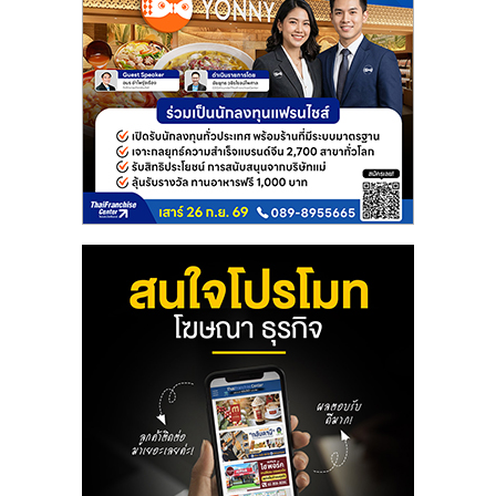
รน
ไชส์
ขาย
หน้า
บ้าน
ลงทุน
น้อย
คืน
ทุน
ไว,
ที่
ปรึกษา
การ
ลงทุน
และ
ขยาย
สา
ขา
แฟ