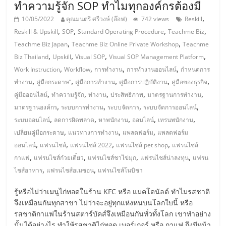
ทำความรู้จัก SOP ทำไมทุกองค์กรต้องมี
ลงทุน
,
10/05/2022
คุณมนตรี ศรีวงษ์ (อ๊อฟ)
742 views
Reskill
,
,
,
,
Reskill & Upskill
SOP
Standard Operating Procedure
Teachme Biz
และ
,
,
Teachme Biz Japan
Teachme Biz Online Private Workshop
Teachme
,
,
,
,
Biz Thailand
Upskill
Visual SOP
Visual SOP Management Platform
ขยาย
,
,
,
,
Work Instruction
Workflow
การทำงาน
การทำงานออนไลน์
กำหนดการ
,
,
,
,
,
ทำงาน
คู่มือกระดาษ”
คู่มือการทำงาน
คู่มือการปฏิบัติงาน
คู่มือของธุรกิจ
,
,
,
,
,
สา
คู่มือออนไลน์
ทำความรู้จัก
ทำงาน
ประสิทธิภาพ
มาตรฐานการทำงาน
,
,
,
,
มาตรฐานองค์กร
ระบบการทำงาน
ระบบจัดการ
ระบบจัดการออนไลน์
,
,
,
,
,
ระบบออนไลน์
ลดการผิดพลาด
หาพนักงาน
ออนไลน์
เทรนพนักงาน
ขา
,
,
,
เปลี่ยนคู่มือกระดาษ
แนวทางการทำงาน
แพลตฟอร์ม
แพลตฟอร์ม
,
,
,
,
ออนไลน์
แฟรนไชส์
แฟรนไชส์ 2022
แฟรนไชส์ pet shop
แฟรนไชส์
แฟ
,
,
,
,
กาแฟ
แฟรนไชส์ก๋วยเตี๋ยว
แฟรนไชส์ชาไข่มุก
แฟรนไชส์น่าลงทุน
แฟรน
,
,
ไชส์อาหาร
แฟรนไชส์อเมซอน
แฟรนไชส์โนบิชา
รน
รู้หรือไม่ว่าเมนูไก่ทอดในร้าน KFC หรือ แมคโดนัลด์ ทำไมรสชาติ
จึงเหมือนกันทุกสาขา ไม่ว่าจะอยู่ทุกแห่งหนบนโลกใบนี้ หรือ
ไชส์,
รสชาติกาแฟในร้านสตาร์บัคส์จึงเหมือนกันทั่วทั้งโลก เขาทำอย่าง
นั้นได้อย่างไร ทำให้รสชาติไก่ทอด เบอร์เกอร์ หรือ กาแฟ ถึงมีหน้า