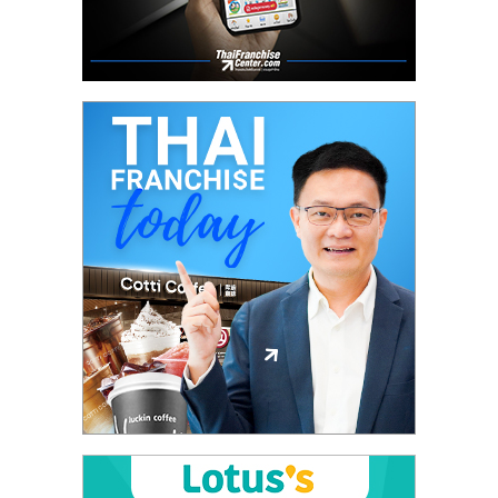
รน
ไชส์,
ศูนย์
รวม
แฟ
รน
ไชส์
พร้อม
ทำเล
สำหรับ
เปิด
ร้าน
ปรึกษา
ฟรี,
บริการ
พัฒนา
ระบบ
แฟ