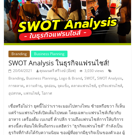
รน
ไชส์,
ศูนย์
รวม
แฟ
รน
ไชส์
Branding
Business Planning
พร้อม
SWOT Analysis ในธุรกิจแฟรนไชส์!
ทำเล
สำหรับ
20/04/2021
คุณมนตรี ศรีวงษ์ (อ๊อฟ)
3,030 views
เปิด
,
,
,
,
,
Branding
Business Planning
Logo & Brand
SWOT
SWOT Analysis
ร้าน
,
,
,
,
,
,
การตลาด
ความท้าย
จุดอ่อน
จุดแข็ง
ตลาดแฟรนไชส์
ธุรกิจแฟรนไชส์
ปรึกษา
,
,
อุปสรรค
แฟรนไชส์
โอกาศ
ฟรี,
บริการ
เชื่อหรือไม่ว่า ยุคนี้ไม่ว่าเราจะมองไปทางไหน ซ้ายหรือขวา ก็เห็น
แต่ร้านแฟรนไชส์เปิดเต็มไปหมด โดยเฉพาะแฟรนไชส์เกี่ยวกับ
พัฒนา
อาหาร เครื่องดื่ม เบเกอรี่ ค้าปลีก รวมถึงแฟรนไชส์การให้บริการ
ระบบ
ตรงนี้สะท้อนให้เห็นถึงกระแสฮิตว่า “ธุรกิจแฟรนไชส์” กำลังเป็น
แฟ
ธุรกิจที่กำลังได้รับความนิยม ของผู้ที่อยากมีธุรกิจเป็นของตัวเอง ผู้