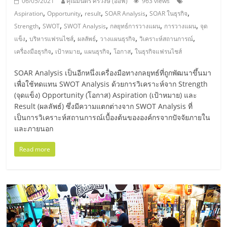
06/05/2021
คุณมนตรี ศรีวงษ์ (อ๊อฟ)
963 views
รน
,
,
,
,
,
Aspiration
Opportunity
result
SOAR Analysis
SOAR ในธุรกิจ
ไชส์
,
,
,
,
,
Strength
SWOT
SWOT Analysis
กลยุทธ์การวางแผน
การวางแผน
จุด
ขาย
,
,
,
,
,
แข็ง
บริหารแฟรนไชส์
ผลลัพธ์
วางแผนธุรกิจ
วิเคราะห์สถานการณ์
หน้า
,
,
,
,
เครื่องมือธุรกิจ
เป้าหมาย
แผนธุรกิจ
โอกาส
ในธุรกิจแฟรนไชส์
บ้าน
ลงทุน
SOAR Analysis เป็นอีกหนึ่งเครื่องมือทางกลยุทธ์ที่ถูกพัฒนาขึ้นมา
น้อย
เพื่อใช้ทดแทน SWOT Analysis ด้วยการวิเคราะห์จาก Strength
คืน
(จุดแข็ง) Opportunity (โอกาส) Aspiration (เป้าหมาย) และ
ทุน
Result (ผลลัพธ์) ซึ่งมีความแตกต่างจาก SWOT Analysis ที่
ไว,
เป็นการวิเคราะห์สถานการณ์เบื้องต้นขององค์กรจากปัจจัยภายใน
ที่
และภายนอก
ปรึกษา
การ
Read more
ลงทุน
และ
ขยาย
สา
ขา
แฟ