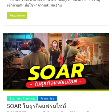
ไทย,
เข้าด้วยกันเพื่อใช้หาความสัมพันธ์กัน
SMEs,
แฟ
Read more
รน
ไชส์,
ที่
ปรึกษา
แฟ
รน
ไชส์,
รวม
แฟ
รน
ไชส์
ขาย
แฟ
รน
Business Planning
Franchise
ไชส์
SOAR ในธุรกิจแฟรนไชส์
แฟ