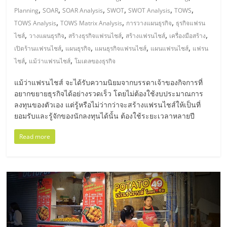
เปิด
,
,
,
,
,
,
Planning
SOAR
SOAR Analysis
SWOT
SWOT Analysis
TOWS
,
,
,
TOWS Analysis
TOWS Matrix Analysis
การวางแผนธุรกิจ
ธุรกิจแฟรน
ร้าน
,
,
,
,
,
ไชส์
วางแผนธุรกิจ
สร้างธุรกิจแฟรนไชส์
สร้างแฟรนไชส์
เครื่องมือสร้าง
,
,
,
,
เปิดร้านแฟรนไชส์
แผนธุรกิจ
แผนธุรกิจแฟรนไชส์
แผนแฟรนไชส์
แฟรน
ปรึกษา
,
,
ไชส์
แม้ว่าแฟรนไชส์
โมเดลของธุรกิจ
แม้ว่าแฟรนไชส์ จะได้รับความนิยมจากบรรดาเจ้าของกิจการที่
ฟรี,
อยากขยายธุรกิจได้อย่างรวดเร็ว โดยไม่ต้องใช้งบประมาณการ
ลงทุนของตัวเอง แต่รู้หรือไม่ว่ากว่าจะสร้างแฟรนไชส์ให้เป็นที่
บริการ
ยอมรับและรู้จักของนักลงทุนได้นั้น ต้องใช้ระยะเวลาหลายปี
Read more
พัฒนา
ระบบ
แฟ