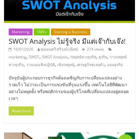
แฟ
รน
ไชส์,
Marketing
SMEs
Starting a Business
SWOT Analysis ไม่รู้จริง มีแต่เจ๊ากับเจ๊ง!
รวม
16/01/2026
คุณมนตรี ศรีวงษ์ (อ๊อฟ)
274 views
,
,
,
,
,
marketing
SWOT
SWOT Analysis
กลยุทธ์ทางธุรกิจ
ธุรกิจ
วางกลยุทธ์
,
,
,
,
แฟ
ทางธุรกิจ
วางแผนเชิงปฏิบัติ
เชิงกลยุทธ์
เศรษฐกิจชะลอตัว
แผนธุรกิจ
ปัจจุบันผู้ประกอบการธุรกิจต้องเผชิญกับการเปลี่ยนแปลงอย่าง
รน
รวดเร็ว ไม่ว่าจะเป็นการแข่งขันที่รุนแรงขึ้น เทคโนโลยีที่พัฒนา
อย่างไม่หยุดยั้ง หรือพฤติกรรมของผู้บริโภคที่เปลี่ยนแปลงอยู่ตลอด
เวลา
ไชส์
Read more
ขาย