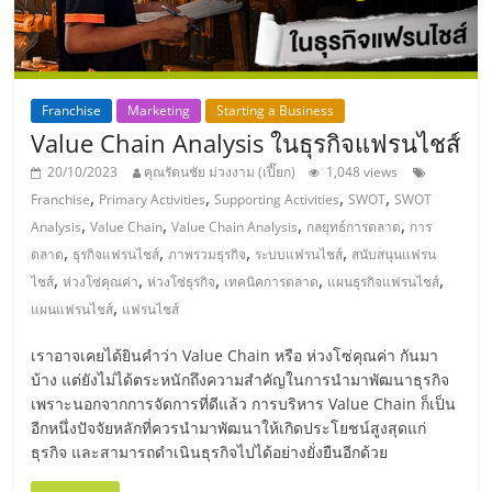
ลงทุน
และ
Franchise
Marketing
Starting a Business
Value Chain Analysis ในธุรกิจแฟรนไชส์
ขยาย
20/10/2023
คุณรัตนชัย ม่วงงาม (เปี๊ยก)
1,048 views
,
,
,
,
Franchise
Primary Activities
Supporting Activities
SWOT
SWOT
สา
,
,
,
,
Analysis
Value Chain
Value Chain Analysis
กลยุทธ์การตลาด
การ
,
,
,
,
ตลาด
ธุรกิจแฟรนไชส์
ภาพรวมธุรกิจ
ระบบแฟรนไชส์
สนับสนุนแฟรน
ขา
,
,
,
,
,
ไชส์
ห่วงโซ่คุณค่า
ห่วงโซ่ธุรกิจ
เทคนิคการตลาด
แผนธุรกิจแฟรนไชส์
,
แผนแฟรนไชส์
แฟรนไชส์
แฟ
เราอาจเคยได้ยินคำว่า Value Chain หรือ ห่วงโซ่คุณค่า กันมา
บ้าง แต่ยังไม่ได้ตระหนักถึงความสำคัญในการนำมาพัฒนาธุรกิจ
รน
เพราะนอกจากการจัดการที่ดีแล้ว การบริหาร Value Chain ก็เป็น
อีกหนึ่งปัจจัยหลักที่ควรนำมาพัฒนาให้เกิดประโยชน์สูงสุดแก่
ไชส์,
ธุรกิจ และสามารถดำเนินธุรกิจไปได้อย่างยั่งยืนอีกด้วย