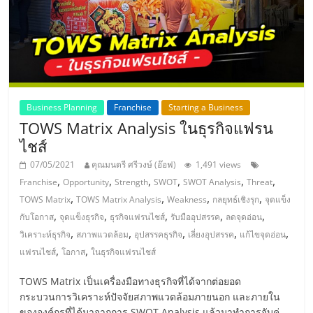
รน
ไชส์"
"ศูนย์
รวม
Business Planning
Franchise
Starting a Business
ข้อมูล
TOWS Matrix Analysis ในธุรกิจแฟรน
ธุรกิจ
ไชส์
SME
แห่ง
07/05/2021
คุณมนตรี ศรีวงษ์ (อ๊อฟ)
1,491 views
ประเทศไทย,
,
,
,
,
,
,
Franchise
Opportunity
Strength
SWOT
SWOT Analysis
Threat
ThaiSMEsCenter,
,
,
,
,
TOWS Matrix
TOWS Matrix Analysis
Weakness
กลยุทธ์เชิงรุก
จุดแข็ง
รวม
,
,
,
,
,
กับโอกาส
จุดแข็งธุรกิจ
ธุรกิจแฟรนไชส์
รับมืออุปสรรค
ลดจุดอ่อน
ธุรกิจ
,
,
,
,
,
วิเคราะห์ธุรกิจ
สภาพแวดล้อม
อุปสรรคธุรกิจ
เลี่ยงอุปสรรค
แก้ไขจุดอ่อน
เอ
,
,
แฟรนไชส์
โอกาส
ในธุรกิจแฟรนไชส์
ส
เอ็
TOWS Matrix เป็นเครื่องมือทางธุรกิจที่ได้จากต่อยอด
มอี
กระบวนการวิเคราะห์ปัจจัยสภาพแวดล้อมภายนอก และภายใน
ขององค์กรที่ได้มาจากการ SWOT Analysis แล้วมาทำการจับคู่