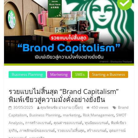
แฟ
รน
ไชส์
แฟ
รน
Business Planning
Marketing
SMEs
Starting a Business
ไชส์
รวยแบบไม่สิ้นสุด “Brand Capitalism”
ขาย
พิมพ์เขียวสู่ความมั่งคั่งอย่างยั่งยืน
30/05/2025
คุณรัตนชัย ม่วงงาม (เปี๊ยก)
450 views
Brand
หน้า
,
,
,
,
Capitalism
Business Planning
marketing
Risk Management
SWOT
,
,
,
,
Analysis
การสร้างแบรนด์
คุณค่าของแบรนด์
ทุนนิยมแบรนด์
พิมพ์เขียว
,
,
,
,
บ้าน
ธุรกิจ
ภาพลักษณ์ของแบรนด์
รวยแบบไม่สิ้นสุด
สร้างแบรนด์
อุดมการณ์
,