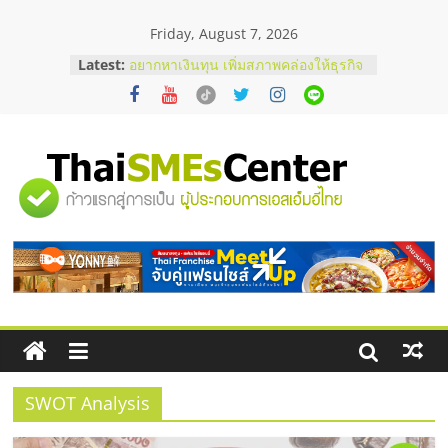
Skip
Friday, August 7, 2026
to
บริษัท Cybersecurity ในไทยที่ไหนดี?
content
Latest:
วิธีเลือกผู้ให้บริการให้คุ้มค่าและตอบ
โจทย์ธุรกิจ
อยากหาเงินทุน เพิ่มสภาพคล่องให้ธุรกิจ
เริ่มยังไงให้ผ่านฉลุย
สัมมนาออนไลน์ โอกาสบริหารสถานี
บริการน้ำมัน Shell
"ศูนย์
สัมมนาลงทุน แฟรนไชส์ยอนนี่
ThaiFranchise Meet Up จับคู่แฟรน
ไชส์ ครั้งที่ 8
รวม
ร้านเครื่องเสียงคุณภาพสูง พร้อม
โซลูชันระบบภาพและเสียง
ข้อมูล
ธุรกิจ
SME
SWOT Analysis