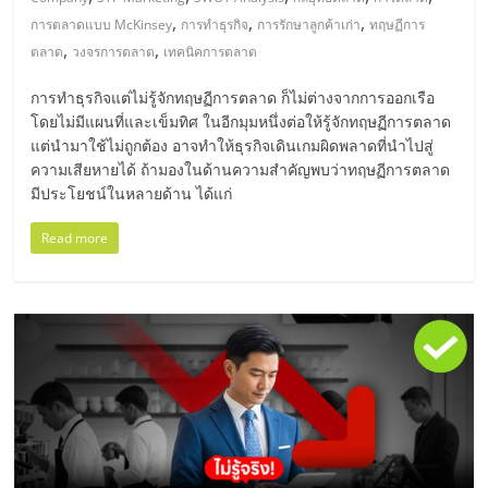
มอี
,
,
,
การตลาดแบบ McKinsey
การทำธุรกิจ
การรักษาลูกค้าเก่า
ทฤษฏีการ
,
,
ตลาด
วงจรการตลาด
เทคนิคการตลาด
ไทย,
การทำธุรกิจแต่ไม่รู้จักทฤษฏีการตลาด ก็ไม่ต่างจากการออกเรือ
SMEs,
โดยไม่มีแผนที่และเข็มทิศ ในอีกมุมหนึ่งต่อให้รู้จักทฤษฏีการตลาด
แต่นำมาใช้ไม่ถูกต้อง อาจทำให้ธุรกิจเดินเกมผิดพลาดที่นำไปสู่
ความเสียหายได้ ถ้ามองในด้านความสำคัญพบว่าทฤษฏีการตลาด
แฟ
มีประโยชน์ในหลายด้าน ได้แก่
รน
Read more
ไชส์,
ที่
ปรึกษา