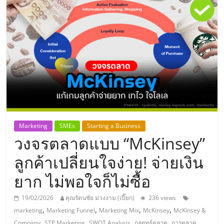
แห่ง
ประเทศไทย,
ThaiSMEsCenter,
รวม
ธุรกิจ
Marketing
SMEs
Starting a Business
วงจรตลาดแบบ “McKinsey”
เอ
ลูกค้าเปลี่ยนใจง่าย! จ่ายเงิน
ส
ยาก ไม่พอใจก็ไม่ซื้อ
เอ็
19/02/2026
คุณรัตนชัย ม่วงงาม (เปี๊ยก)
236 views
,
,
,
,
marketing
Marketing Funnel
Marketing Mix
McKinsey
McKinsey &
,
,
,
,
,
Company
STP Marketing
SWOT Analysis
กลยุทธ์ตลาด
การตลาด