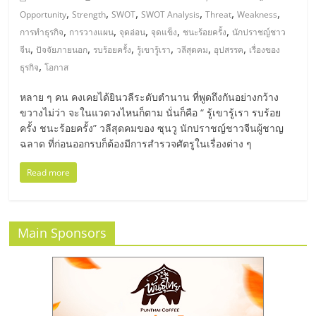
,
,
,
,
,
,
Opportunity
Strength
SWOT
SWOT Analysis
Threat
Weakness
,
,
,
,
,
การทำธุรกิจ
การวางแผน
จุดอ่อน
จุดแข็ง
ชนะร้อยครั้ง
นักปราชญ์ชาว
,
,
,
,
,
,
จีน
ปัจจัยภายนอก
รบร้อยครั้ง
รู้เขารู้เรา
วลีสุดคม
อุปสรรค
เรื่องของ
,
ธุรกิจ
โอกาส
หลาย ๆ คน คงเคยได้ยินวลีระดับตำนาน ที่พูดถึงกันอย่างกว้าง
ขวางไม่ว่า จะในแวดวงไหนก็ตาม นั่นก็คือ “ รู้เขารู้เรา รบร้อย
ครั้ง ชนะร้อยครั้ง” วลีสุดคมของ ซุนวู นักปราชญ์ชาวจีนผู้ชาญ
ฉลาด ที่ก่อนออกรบก็ต้องมีการสำรวจศัตรูในเรื่องต่าง ๆ
Read more
Main Sponsors