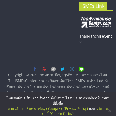
SMEs Link
ThaiFranchiseCent
er
Copyright © 2026
"ศูนย์รวมข้อมูลธุรกิจ SME แห่งประเทศไทย,
ThaiSMEsCenter, รวมธุรกิจเอสเอ็มอีไทย, SMEs, แฟรนไชส์, ที่
ปรึกษาแฟรนไชส์, รวมแฟรนไชส์ ขายแฟรนไชส์ แฟรนไชส์ขายหน้า
บ้าน ลงทุนน้อย คืนทุนไว, ที่ปรึกษาการลงทุนและขยายสาขาแฟรน
ไชส์, ศูนย์รวมแฟรนไชส์ พร้อมทำเลสำหรับเปิดร้าน ปรึกษาฟรี,
ไทยเอสเอ็มอีเซ็นเตอร์ ใช้คุกกี้เพื่อให้ท่านได้รับประสบการณ์การใช้งานที่
ดียิ่งขึ้น
บริการพัฒนาระบบแฟรนไชส์"
. All rights reserved.
อ่านนโยบายคุ้มครองข้อมูลส่วนบุคคล (Privacy Policy)
และ
นโยบาย
คุกกี้ (Cookie Policy)