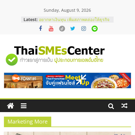
Skip
Sunday, August 9, 2026
to
บริษัท Cybersecurity ในไทยที่ไหนดี?
content
Latest:
วิธีเลือกผู้ให้บริการให้คุ้มค่าและตอบ
โจทย์ธุรกิจ
อยากหาเงินทุน เพิ่มสภาพคล่องให้ธุรกิจ
เริ่มยังไงให้ผ่านฉลุย
สัมมนาออนไลน์ โอกาสบริหารสถานี
บริการน้ำมัน Shell
"ศูนย์
สัมมนาลงทุน แฟรนไชส์ยอนนี่
ThaiFranchise Meet Up จับคู่แฟรน
ไชส์ ครั้งที่ 8
รวม
ร้านเครื่องเสียงคุณภาพสูง พร้อม
โซลูชันระบบภาพและเสียง
ข้อมูล
ธุรกิจ
SME
Marketing More