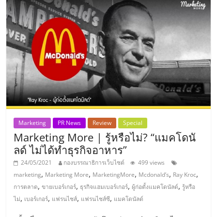
รน
ไชส์
ขาย
หน้า
บ้าน
ลงทุน
น้อย
คืน
ทุน
ไว,
ที่
Marketing
PR News
Review
Special
ปรึกษา
Marketing More | รู้หรือไม่? “แมคโดนั
การ
ลด์ ไม่ได้ทำธุรกิจอาหาร”
ลงทุน
24/05/2021
กองบรรณาธิการเว็บไซต์
499 views
และ
,
,
,
,
,
marketing
Marketing More
MarketingMore
Mcdonald’s
Ray Kroc
ขยาย
,
,
,
,
การตลาด
ขายเบอร์เกอร์
ธุรกิจแฮมเบอร์เกอร์
ผู้ก่อตั้งแมคโดนัลด์
รู้หรือ
สา
,
,
,
,
ไม่
เบอร์เกอร์
แฟรนไชส์
แฟรนไชส์ซี
แมคโดนัลด์
ขา
แฟ