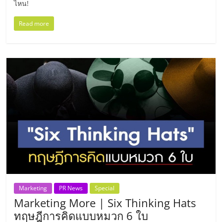
ไหน!
ลงทุน
Read more
น้อย
คืน
ทุน
ไว,
ที่
ปรึกษา
Marketing
PR News
Special
Marketing More | Six Thinking Hats
การ
ทฤษฎีการคิดแบบหมวก 6 ใบ