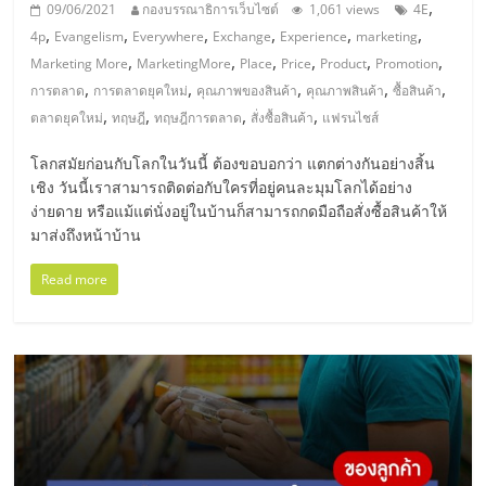
แฟ
,
09/06/2021
กองบรรณาธิการเว็บไซต์
1,061 views
4E
,
,
,
,
,
,
4p
Evangelism
Everywhere
Exchange
Experience
marketing
รน
,
,
,
,
,
,
Marketing More
MarketingMore
Place
Price
Product
Promotion
,
,
,
,
,
การตลาด
การตลาดยุคใหม่
คุณภาพของสินค้า
คุณภาพสินค้า
ซื้อสินค้า
ไชส์,
,
,
,
,
ตลาดยุคใหม่
ทฤษฎี
ทฤษฎีการตลาด
สั่งซื้อสินค้า
แฟรนไชส์
โลกสมัยก่อนกับโลกในวันนี้ ต้องขอบอกว่า แตกต่างกันอย่างสิ้น
รวม
เชิง วันนี้เราสามารถติดต่อกับใครที่อยู่คนละมุมโลกได้อย่าง
ง่ายดาย หรือแม้แต่นั่งอยู่ในบ้านก็สามารถกดมือถือสั่งซื้อสินค้าให้
แฟ
มาส่งถึงหน้าบ้าน
Read more
รน
ไชส์
ขาย