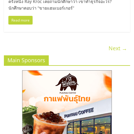
ครั้งหนึ่ง Ray Kroc เคยถามนักศึกษาว่า เขาทำธุรกิจอะไร?
รน
นักศึกษาตอบว่า “ขายแฮมเบอร์เกอร์”
ไชส์,
ศูนย์
Read more
รวม
แฟ
รน
Next →
ไชส์
พร้อม
Main Sponsors
ทำเล
สำหรับ
เปิด
ร้าน
ปรึกษา
ฟรี,
บริการ
พัฒนา
ระบบ
แฟ