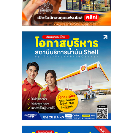
รน
ไชส์"