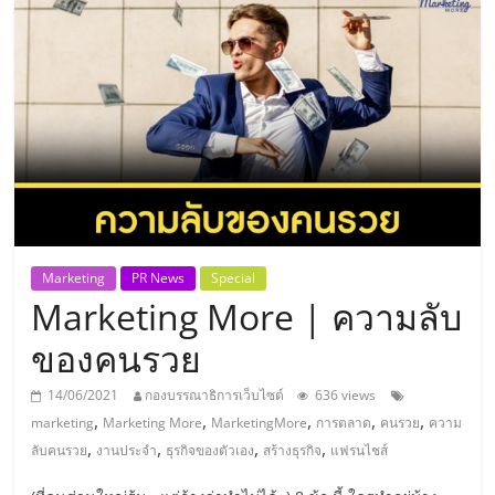
แห่ง
ประเทศไทย,
ThaiSMEsCenter,
รวม
ธุรกิจ
Marketing
PR News
Special
Marketing More | ความลับ
เอ
ของคนรวย
ส
14/06/2021
กองบรรณาธิการเว็บไซต์
636 views
,
,
,
,
,
marketing
Marketing More
MarketingMore
การตลาด
คนรวย
ความ
เอ็
,
,
,
,
ลับคนรวย
งานประจำ
ธุรกิจของตัวเอง
สร้างธุรกิจ
แฟรนไชส์