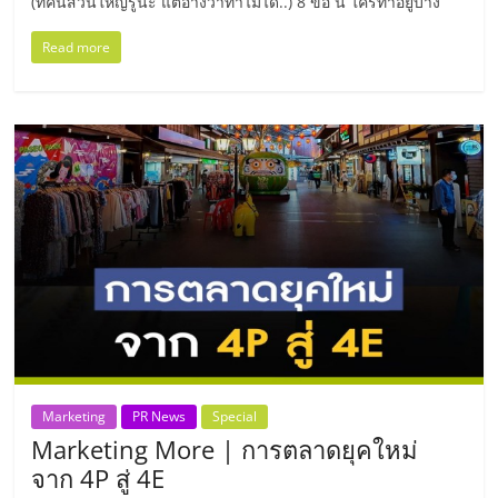
มอี
(ที่คนส่วนใหญ่รู้นะ แต่อ้างว่าทำไม่ได้..) 8 ข้อ นี้ ใครทำอยู่บ้าง
Read more
ไทย,
SMEs,
แฟ
รน
ไชส์,
ที่
Marketing
PR News
Special
ปรึกษา
Marketing More | การตลาดยุคใหม่
จาก 4P สู่ 4E