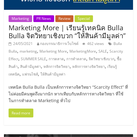
ไทย,
SMEs,
แฟ
Marketing
PR News
Review
Special
รน
Marketing More | เรียนรู้เทคนิค Bulla
ไชส์,
Bulla จิตวิทยาเชิงบวก “ให้สินค้ามีมูลค่า”
ที่
24/05/2021
กองบรรณาธิการเว็บไซต์
462 views
Bulla
ปรึกษา
,
,
,
,
,
แฟ
Bulla
marketing
Marketing More
MarketingMore
SALE
Scarcity
,
,
,
,
,
รน
Effect
SUMMER SALE
การตลาด
การทำตลาด
จิตวิทยาเชิงบวก
ซื้อ
,
,
,
,
ไชส์,
สินค้า
สินค้ามีมูลค่า
หลักการจิตวิทยา
หลักการทางจิตวิทยา
เรียนรู้
,
,
รวม
เทคนิค
แฟรนไชส์
ให้สินค้ามีมูลค่า
แฟ
เทคนิค Bulla Bulla เป็นหลักการทางจิตวิทยา “Scarcity Effect” ที่
รน
ไม่ค่อยมีคนพูดถึงมากนัก หากเทียบกับหลักการทางจิตวิทยา ที่ใช้
ไชส์
ในการทำตลาด Marketing ทั่วไป
ขาย
แฟ
Read more
รน
ไชส์
แฟ