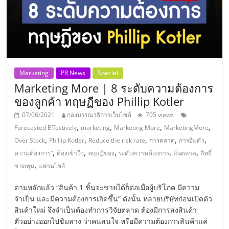
แฟ
รน
ไชส์
Marketing
PR News
Special
แฟ
Marketing More | 8 ระดับความต้องการ
ของลูกค้า ทฤษฏีของ Phillip Kotler
รน
07/06/2021
กองบรรณาธิการเว็บไซต์
705 views
,
,
,
,
Forecasted Effectively
marketing
Marketing More
MarketingMore
ไชส์
,
,
,
,
,
Over Stock
Phillip Kotler
Reduce the risk rate
การตลาด
การอิ่มตัว
,
,
,
,
,
ความต้องการ”
ต้องเข้าใจ
ทฤษฏีของ
ระดับความต้องการ
ล้นตลาด
สิทธิ์
ขาย
,
ขาดทุน
แฟรนไชส์
ตามหลักแล้ว “สินค้า 1 ชิ้นจะขายได้ก็ต่อเมื่อผู้บริโภค มีความ
หน้า
จำเป็น และมีความต้องการเกิดขึ้น” ดังนั้น หลายบริษัทก่อนเปิดตัว
สินค้าใหม่ จึงจำเป็นต้องทำการวิจัยตลาด ต้องมีการส่งสินค้า
บ้าน
ตัวอย่างออกไปชิมลาง ว่าคนสนใจ หรือมีความต้องการสินค้าแค่