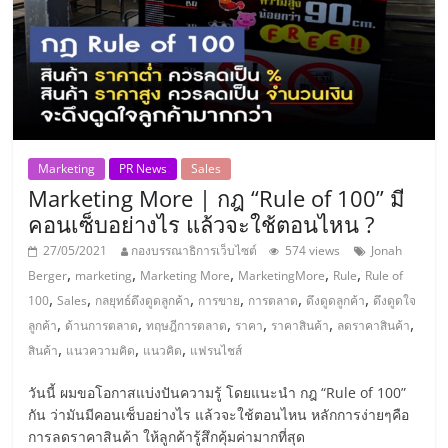
ศูนย์
รวม
แฟ
Marketing
PR News
Sales
รน
Marketing More | กฎ “Rule of 100” มี
คอนเซ็บอย่างไร แล้วจะใช้ตอนไหน ?
ไชส์
27/05/2021
กองบรรณาธิการเว็บไซต์
574 views
Jonah
,
,
,
,
,
Berger
marketing
Marketing More
MarketingMore
Rule
Rule of
พร้อม
,
,
,
,
,
,
100
Sales
กลยุทธ์ดึงดูดลูกค้า
การขาย
การตลาด
ดึงดูดลูกค้า
ดึงดูดใจ
,
,
,
,
,
,
ลูกค้า
ด้านการตลาด
ทฤษฎีการตลาด
ราคา
ราคาสินค้า
ลดราคาสินค้า
ทำเล
,
,
,
สินค้า
แนวความคิด
แนวคิด
แฟรนไชส์
วันนี้ ผมขอโอกาสแบ่งปันความรู้ โดยแนะนำ กฎ “Rule of 100”
สำหรับ
กัน ว่ามันมีคอนเซ็บอย่างไร แล้วจะใช้ตอนไหน หลักการง่ายๆคือ
การลดราคาสินค้า ให้ลูกค้ารู้สึกคุ้มค่ามากที่สุด