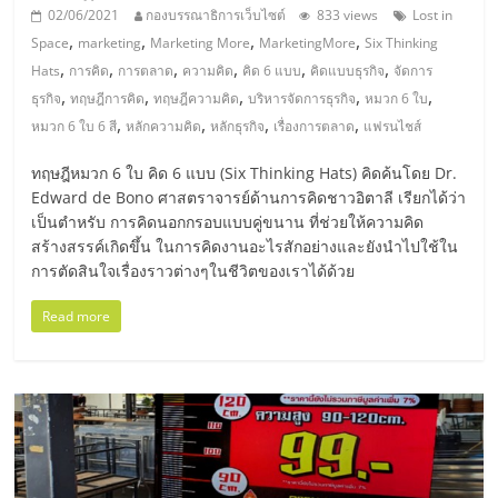
02/06/2021
กองบรรณาธิการเว็บไซต์
833 views
Lost in
ลงทุน
,
,
,
,
Space
marketing
Marketing More
MarketingMore
Six Thinking
,
,
,
,
,
,
Hats
การคิด
การตลาด
ความคิด
คิด 6 แบบ
คิดแบบธุรกิจ
จัดการ
และ
,
,
,
,
,
ธุรกิจ
ทฤษฎีการคิด
ทฤษฎีความคิด
บริหารจัดการธุรกิจ
หมวก 6 ใบ
,
,
,
,
หมวก 6 ใบ 6 สี
หลักความคิด
หลักธุรกิจ
เรื่องการตลาด
แฟรนไชส์
ขยาย
ทฤษฎีหมวก 6 ใบ คิด 6 แบบ (Six Thinking Hats) คิดค้นโดย Dr.
Edward de Bono ศาสตราจารย์ด้านการคิดชาวอิตาลี เรียกได้ว่า
สา
เป็นตำหรับ การคิดนอกกรอบแบบคู่ขนาน ที่ช่วยให้ความคิด
สร้างสรรค์เกิดขึ้น ในการคิดงานอะไรสักอย่างและยังนำไปใช้ใน
ขา
การตัดสินใจเรื่องราวต่างๆในชีวิตของเราได้ด้วย
Read more
แฟ
รน
ไชส์,