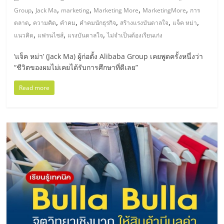
รน
,
,
,
,
,
Group
Jack Ma
marketing
Marketing More
MarketingMore
การ
,
,
,
,
,
,
ตลาด
ความคิด
คำคม
คำคมนักธุรกิจ
สร้างแรงบันดาลใจ
แจ็ค หม่า
ไชส์"
,
,
,
แนวคิด
แฟรนไชส์
แรงบันดาลใจ
ไม่จำเป็นต้องเรียนเก่ง
"ศูนย์
‘แจ็ค หม่า’ (Jack Ma) ผู้ก่อตั้ง Alibaba Group เคยพูดครั้งหนึ่งว่า
“ชีวิตของผมไม่เคยได้รับการศึกษาที่ดีเลย”
รวม
ข้อมูล
Read more
ธุรกิจ
SME
แห่ง
ประเทศไทย,
ThaiSMEsCenter,
รวม
ธุรกิจ
เอ
ส
เอ็
มอี