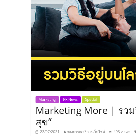
ประเทศไทย,
ThaiSMEsCenter
รวม
ธุรกิจ
เอ
ส
เอ็
Marketing
PR News
Special
Marketing More | รวมวิธ
มอี
สุข”
22/07/2021
กองบรรณาธิการเว็บไซต์
493 views