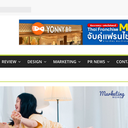
บริหารสถานี
์ยอนนี่
p จับคู่แฟรน
สูง พร้อม
สียง
ในไทยที่ไหนดี?
้คุ้มค่าและตอบ
REVIEW
DESIGN
MARKETING
PR NEWS
CONT
าพคล่องให้ธุรกิจ