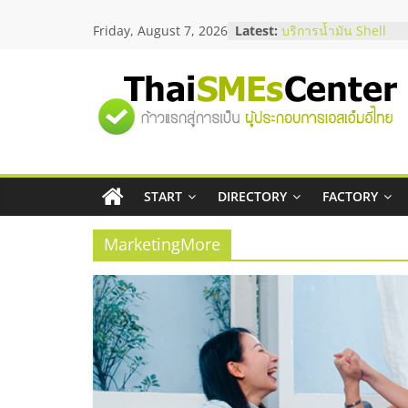
Skip
Friday, August 7, 2026
Latest:
สัมมนาออนไลน์ โอกาส
to
บริการน้ำมัน Shell
content
สัมมนาลงทุน แฟรนไชส
ThaiFranchise Meet U
"ศูนย์
ไชส์ ครั้งที่ 8
ร้านเครื่องเสียงคุณภาพ
โซลูชันระบบภาพและเ
รวม
บริษัท Cybersecurity 
วิธีเลือกผู้ให้บริการให
โจทย์ธุรกิจ
START
DIRECTORY
FACTORY
ข้อมูล
อยากหาเงินทุน เพิ่มสภ
เริ่มยังไงให้ผ่านฉลุย
MarketingMore
ธุรกิจ
SME
แห่ง