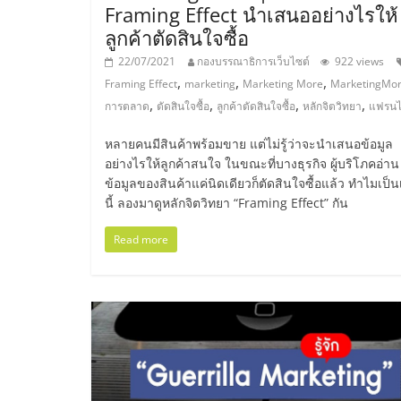
Framing Effect นำเสนออย่างไรให้
ไชส์,
ลูกค้าตัดสินใจซื้อ
22/07/2021
กองบรรณาธิการเว็บไซต์
922 views
รวม
,
,
,
Framing Effect
marketing
Marketing More
MarketingMo
,
,
,
,
การตลาด
ตัดสินใจซื้อ
ลูกค้าตัดสินใจซื้อ
หลักจิตวิทยา
แฟรนไ
แฟ
หลายคนมีสินค้าพร้อมขาย แต่ไม่รู้ว่าจะนำเสนอข้อมูล
อย่างไรให้ลูกค้าสนใจ ในขณะที่บางธุรกิจ ผู้บริโภคอ่าน
รน
ข้อมูลของสินค้าแค่นิดเดียวก็ตัดสินใจซื้อแล้ว ทำไมเป็น
นี้ ลองมาดูหลักจิตวิทยา “Framing Effect” กัน
ไชส์
Read more
ขาย
แฟ
รน