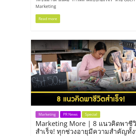
น้อย
Marketing
Read more
คืน
ทุน
ไว,
ที่
ปรึกษา
การ
Marketing
PR News
Special
ลงทุน
Marketing More | 8 แนวคิดพาชีว
สำเร็จ! ทุกช่วงอายุมีความสำคัญทั้งน