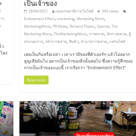
เป็นเจ้าของ
R
28/06/2021
กองบรรณาธิการเว็บไซต์
593 views
,
,
,
การ
Endowment Effect
marketing
Marketing More
,
,
,
,
า
MarketingMore
PR News
Richard Thaler
Special
The
,
,
,
,
Marketing More
TheMarketingMore
การตลาด
นักการตลาด
ผู้
,
,
,
,
ประกอบการ
รทำการตลาด
สินค้า
อำนาจการตลาด
แฟรนไชส์
็ว
าไหร่
เคยเป็นกันหรือเปล่า เวลาเรามีของที่ตัวเองรัก แล้วไม่อยาก
สูญเสียมันไป อยากเป็นเจ้าของสิ่งนั้นต่อไป ซึ่งความรู้สึกของ
การเป็นเจ้าของแบบนี้ เราเรียกว่า “Endowment Effect”
Read more