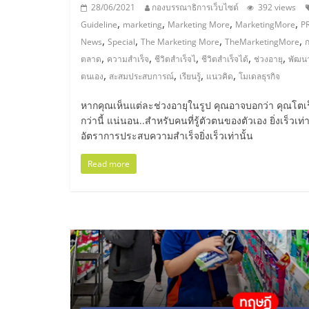
และ
28/06/2021
กองบรรณาธิการเว็บไซต์
392 views
,
,
,
,
Guideline
marketing
Marketing More
MarketingMore
P
,
,
,
,
ขยาย
News
Special
The Marketing More
TheMarketingMore
,
,
,
,
,
ตลาด
ความสำเร็จ
ชีวิตสำเร็จไ
ชีวิตสำเร็จได้
ช่วงอายุ
พัฒน
,
,
,
,
ตนเอง
สะสมประสบการณ์
เรียนรู้
แนวคิด
โมเดลธุรกิจ
สา
หากคุณเห็นแต่ละช่วงอายุในรูป คุณอาจบอกว่า คุณโตเร
ขา
กว่านี้ แน่นอน..สำหรับคนที่รู้ตัวตนของตัวเอง ยิ่งเร็วเท่
อัตราการประสบความสำเร็จยิ่งเร็วเท่านั้น
แฟ
Read more
รน
ไชส์,
ศูนย์