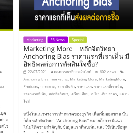
Marketing
PR News
Special
Marketing More | หลักจิตวิทยา
Anchoring Bias ราคาแรกที่เราเห็น มี
อิทธิพลต่อการตัดสินใจซื้อ?
22/07/2021
กองบรรณาธิการเว็บไซต์
602 views
,
,
,
,
Anchoring Bias
marketing
Marketing More
MarketingMore
,
,
,
,
,
อง
Products
การตลาด
ราคาสินค้า
ราคาแรก
ราคาแรกที่เราเห็น
,
,
,
,
ราคาแรกที่เห็น
หลักจิตวิทยา
เปรียบเทียบ
เปรียบเทียบราคา
แฟรน
ไชส์
ร
นยุค
หนึ่งในแนวทางการทำตลาดของธุรกิจ เพื่อเพิ่มยอดขาย นั่น
อย่าง
ก็คือ หลักจิตวิทยา “Anchoring Bias” หมายถึงการมีแนว
แสไว
โน้มให้ความสำคัญกับข้อมูลแรกที่พบเห็น และใช้เป็นข้อมูล
lla