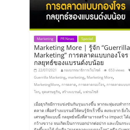
ไชส์
แฟ
รน
Marketing
PR News
Special
Marketing More | รู้จัก “Guerrilla
Marketing” การตลาดแบบกองโจร
ไชส์
กลยุทธ์ของแบรนด์งบน้อย
ขาย
22/07/2021
กองบรรณาธิการเว็บไซต์
653 views
,
,
,
Guerrilla Marketing
marketing
Marketing More
,
,
,
MarketingMore
การตลาด
การตลาดกองโจร
การตลาดแบบก
หน้า
,
,
,
โจร
ยุคเศรษฐกิจ
สร้างแบรนด์
แฟรนไชส์
บ้าน
เมื่อธุรกิจมีการแข่งขันกันรุนแรงขึ้น หากจะทุ่มงบทำกา
ตลาด เพื่อสร้างแบรนด์ให้คนรู้จักเร็วขึ้น คงจะยาก ยิ่งใ
เศรษฐกิจแบบนี้ กลยุทธ์หนึ่งที่สามารถสร้าง impact ได้
ลงทุน
กว้างขวาง จนเกิดเป็นการบอกปากต่อปาก และเป็นกระ
รัลขึ้นมาได้ นั่นคือ “การตลาดแบบกองโจร” หรือ Guerri