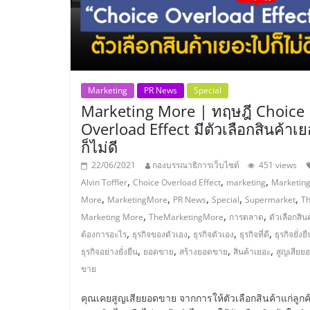
รวม
แฟ
รน
Marketing
PR News
Special
Marketing More | ทฤษฎี Choice
ไชส์
Overload Effect มีตัวเลือกสินค้าเ
ก็ไม่ดี
พร้อม
22/06/2021
กองบรรณาธิการเว็บไซต์
451 views
,
,
,
Alvin Toffler
Choice Overload Effect
marketing
Marketin
ทำเล
,
,
,
,
,
More
MarketingMore
PR News
Special
Supermarket
T
,
,
,
Marketing More
TheMarketingMore
การตลาด
ตัวเลือกสิน
สำหรับ
,
,
,
,
ต้องการอะไร
ธุรกิจของตัวเอง
ธุรกิจตัวเอง
ธุรกิจที่ดี
ธุรกิจยั่งยื
,
,
,
,
ธุรกิจอย่างยั่งยืน
ยอดขาย
สร้างยอดขาย
สินค้าเยอะ
สูญเสียย
เปิด
ขาย
คุณเคยสูญเสียยอดขาย จากการให้ตัวเลือกสินค้าแก่ลูกค