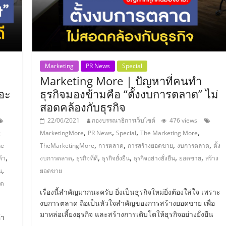
Marketing
PR News
Special
Marketing More | ปัญหาที่คนทำ
ยอะ
ธุรกิจมองข้ามคือ “ตั้งงบการตลาด” ไม่
สอดคล้องกับธุรกิจ
22/06/2021
กองบรรณาธิการเว็บไซต์
476 views
,
,
,
,
g
MarketingMore
PR News
Special
The Marketing More
,
,
,
,
he
TheMarketingMore
การตลาด
การสร้างยอดขาย
งบการตลาด
ตั้ง
,
,
,
,
,
,
ค้า
งบการตลาด
ธุรกิจที่ดี
ธุรกิจยั่งยืน
ธุรกิจอย่างยั่งยืน
ยอดขาย
สร้าง
,
น
ยอดขาย
อด
เรื่องนี้สำคัญมากนะครับ ยิ่งเป็นธุรกิจใหม่ยิ่งต้องใส่ใจ เพราะ
งบการตลาด ถือเป็นหัวใจสำคัญของการสร้างยอดขาย เพื่อ
มาหล่อเลี้ยงธุรกิจ และสร้างการเติบโตให้ธุรกิจอย่างยั่งยืน
้า