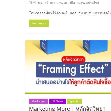
ไทย,
,
,
,
วิธีสร้างสุข
สร้างความสุข
อย่างมีความสุข
แฟรนไชส์
SMEs,
โดยจัดสรรพื้นที่ให้ตัวเองในแต่ละวัน แบ่งปันความคิดใน
แฟ
Read more
รน
ไชส์,
ที่
ปรึกษา
แฟ
Marketing
PR News
Special
รน
Marketing More | หลักจิตวิทยา