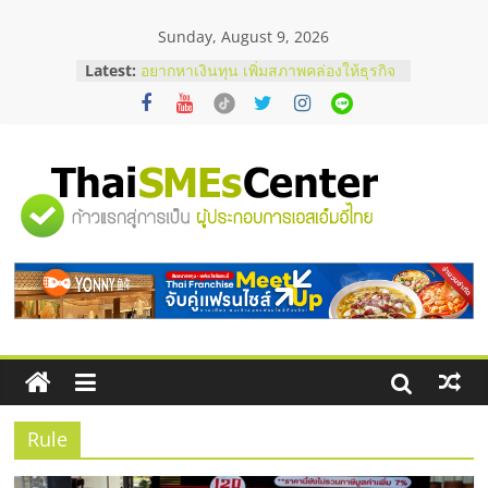
Skip
Sunday, August 9, 2026
to
บริษัท Cybersecurity ในไทยที่ไหนดี?
content
Latest:
วิธีเลือกผู้ให้บริการให้คุ้มค่าและตอบ
โจทย์ธุรกิจ
อยากหาเงินทุน เพิ่มสภาพคล่องให้ธุรกิจ
เริ่มยังไงให้ผ่านฉลุย
สัมมนาออนไลน์ โอกาสบริหารสถานี
บริการน้ำมัน Shell
"ศูนย์
สัมมนาลงทุน แฟรนไชส์ยอนนี่
ThaiFranchise Meet Up จับคู่แฟรน
ไชส์ ครั้งที่ 8
รวม
ร้านเครื่องเสียงคุณภาพสูง พร้อม
โซลูชันระบบภาพและเสียง
ข้อมูล
ธุรกิจ
SME
Rule