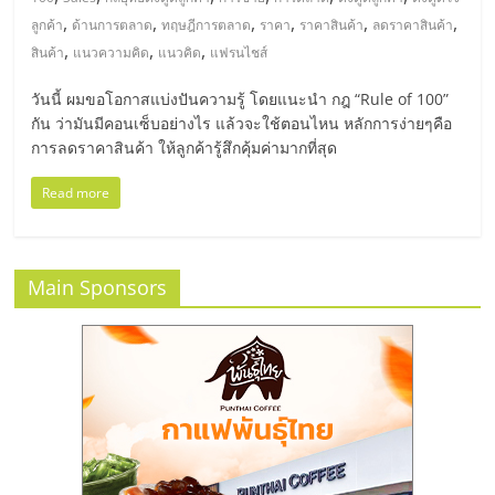
มอี
,
,
,
,
,
,
ลูกค้า
ด้านการตลาด
ทฤษฎีการตลาด
ราคา
ราคาสินค้า
ลดราคาสินค้า
,
,
,
สินค้า
แนวความคิด
แนวคิด
แฟรนไชส์
ไทย,
วันนี้ ผมขอโอกาสแบ่งปันความรู้ โดยแนะนำ กฎ “Rule of 100”
SMEs,
กัน ว่ามันมีคอนเซ็บอย่างไร แล้วจะใช้ตอนไหน หลักการง่ายๆคือ
การลดราคาสินค้า ให้ลูกค้ารู้สึกคุ้มค่ามากที่สุด
แฟ
Read more
รน
Main Sponsors
ไชส์,
ที่
ปรึกษา