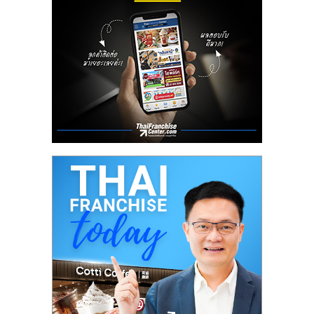
ลงทุน
น้อย
คืน
ทุน
ไว,
ที่
ปรึกษา
การ