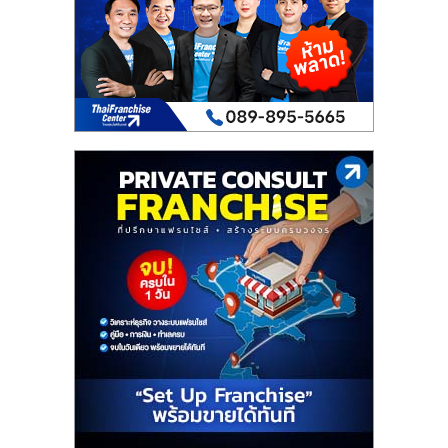
เปิด
ร้าน
ปรึกษา
ฟรี,
บริการ
พัฒนา
ระบบ
แฟ