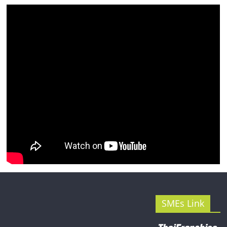
รน
ไชส์"
SMEs Link