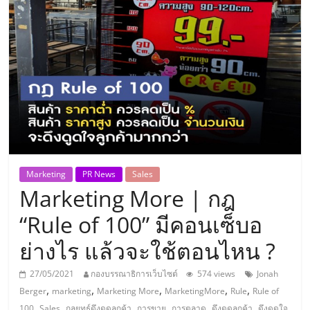
แห่ง
ประเทศไทย,
ThaiSMEsCenter,
รวม
ธุรกิจ
Marketing
PR News
Sales
Marketing More | กฎ
เอ
“Rule of 100” มีคอนเซ็บอ
ส
ย่างไร แล้วจะใช้ตอนไหน ?
เอ็
27/05/2021
กองบรรณาธิการเว็บไซต์
574 views
Jonah
,
,
,
,
,
Berger
marketing
Marketing More
MarketingMore
Rule
Rule of
,
,
,
,
,
,
100
Sales
กลยุทธ์ดึงดูดลูกค้า
การขาย
การตลาด
ดึงดูดลูกค้า
ดึงดูดใจ