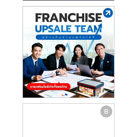
รน
ไชส์"
"ศูนย์
รวม
ข้อมูล
ธุรกิจ
SME
แห่ง
ประเทศไทย,
ThaiSMEsCenter,
รวม
ธุรกิจ
เอ
ส
เอ็
มอี