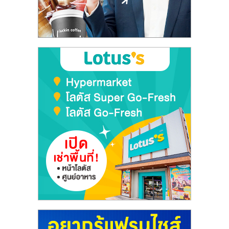
ลงทุน
และ
ขยาย
สา
ขา
แฟ
รน
ไชส์,