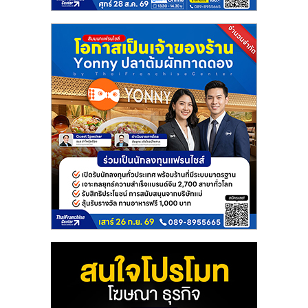
แฟ
รน
ไชส์
แฟ
รน
ไชส์
ขาย
หน้า
บ้าน