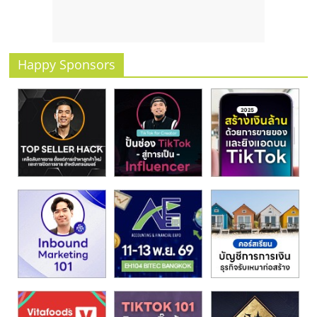
รน
ไชส์
ขาย
หน้า
Happy Sponsors
บ้าน
ลงทุน
น้อย
คืน
ทุน
ไว,
ที่
ปรึกษา
การ
ลงทุน
และ
ขยาย
สา
ขา
แฟ