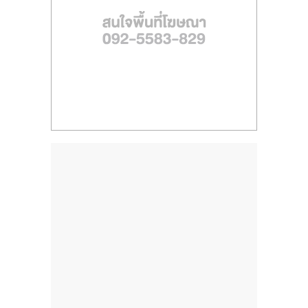
ไทย,
SMEs,
แฟ
รน
ไชส์,
ที่
ปรึกษา
แฟ
รน
ไชส์,
รวม
แฟ
รน
ไชส์
ขาย
แฟ
รน
ไชส์
แฟ