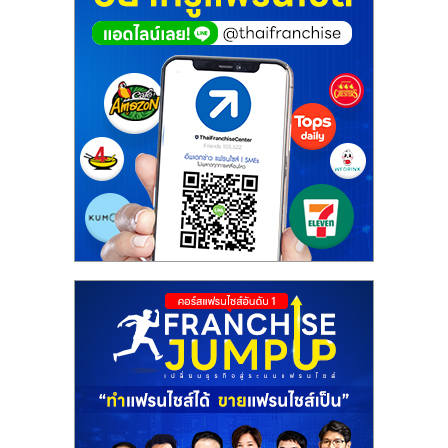
ศูนย์
รวม
แฟ
รน
ไชส์
พร้อม
ทำเล
สำหรับ