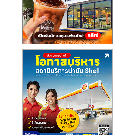
แฟ
รน
ไชส์,
รวม
แฟ
รน
ไชส์
ขาย