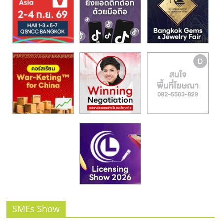
รน
ไชส์,
ศูนย์
รวม
แฟ
รน
ไชส์
พร้อม
ทำเล
สำหรับ
เปิด
ร้าน
ปรึกษา
ฟรี,
บริการ
พัฒนา
ระบบ
SMEs Show
แฟ