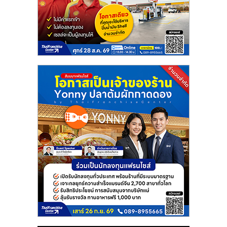
แฟ
รน
ไชส์
แฟ
รน
ไชส์
ขาย
หน้า
บ้าน