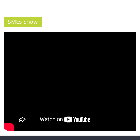
รน
ไชส์"
SMEs Show