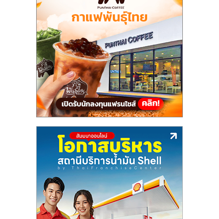
แฟ
รน
ไชส์,
รวม
แฟ
รน
ไชส์
ขาย