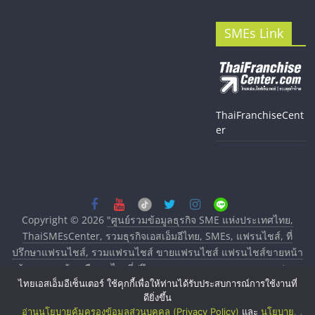
SMEs Link
ThaiFranchiseCent
er
Copyright © 2026
"ศูนย์รวมข้อมูลธุรกิจ SME แห่งประเทศไทย,
ThaiSMEsCenter, รวมธุรกิจเอสเอ็มอีไทย, SMEs, แฟรนไชส์, ที่
ปรึกษาแฟรนไชส์, รวมแฟรนไชส์ ขายแฟรนไชส์ แฟรนไชส์ขายหน้า
บ้าน ลงทุนน้อย คืนทุนไว, ที่ปรึกษาการลงทุนและขยายสาขาแฟรน
ไทยเอสเอ็มอีเซ็นเตอร์ ใช้คุกกี้เพื่อให้ท่านได้รับประสบการณ์การใช้งานที่
ไชส์, ศูนย์รวมแฟรนไชส์ พร้อมทำเลสำหรับเปิดร้าน ปรึกษาฟรี,
ดียิ่งขึ้น
บริการพัฒนาระบบแฟรนไชส์"
. All rights reserved.
อ่านนโยบายคุ้มครองข้อมูลส่วนบุคคล (Privacy Policy)
และ
นโยบาย