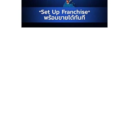
รน
ไชส์"
"ศูนย์
รวม
ข้อมูล
ธุรกิจ
SME
แห่ง
ประเทศไทย,
ThaiSMEsCenter,
รวม
ธุรกิจ
เอ
ส
เอ็
มอี