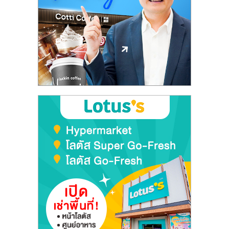
ลงทุน
และ
ขยาย
สา
ขา
แฟ
รน
ไชส์,