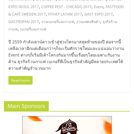
มอี
,
,
,
EXPO SEOUL 2017
COFFEE FEST - CHICAGO 2017
Event
FASTFOOD
,
,
,
& CAFÉ SWEDEN 2017
FITHEP LATAM 2017
GAST EXPO 2017
ไทย,
,
,
,
GASTROPAN 2017
งานเบเกอรี่และกาแฟ
งานแสดงสินค้า
ธุรกิจร้าน
,
กาแฟ
เบเกอรี่และกาแฟ
SMEs,
ปี 2559 กำลังเคาน์ดาวเข้าสู่ช่วงไตรมาสสุดท้ายของปี ต่อจากนี้
เหลือเวลาอีกแค่เดือนกว่าๆก็จะเริ่มศักราชใหม่และแน่นอนว่างาน
แฟ
Event ต่างๆก็เริ่มมีเค้าโครงกันมากขึ้นเรื่อยๆโดยเฉพาะกับงาน
ด้าน ธุรกิจร้านกาแฟ เบเกอรี่ที่เป็นธุรกิจสำคัญมีหลายประเทศให้
รน
ความสำคัญจำนวนมาก
Read more
ไชส์,
ที่
Main Sponsors
ปรึกษา