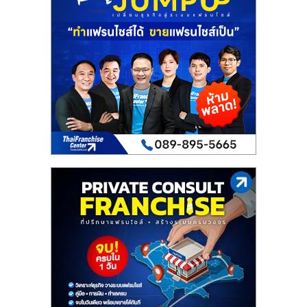
เปิด
ร้าน
ปรึกษา
ฟรี,
บริการ
พัฒนา
ระบบ
แฟ