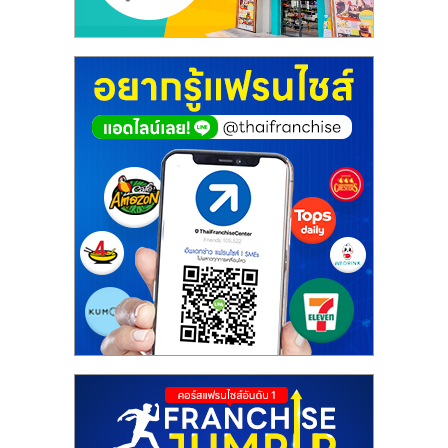
ศูนย์
รวม
แฟ
รน
ไชส์
พร้อม
ทำเล
สำหรับ