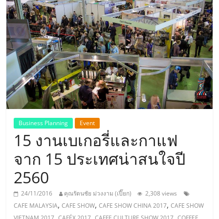
แห่ง
ประเทศไทย,
ThaiSMEsCenter,
รวม
ธุรกิจ
Business Planning
Event
15 งานเบเกอรี่และกาแฟ
เอ
จาก 15 ประเทศน่าสนใจปี
ส
2560
เอ็
24/11/2016
คุณรัตนชัย ม่วงงาม (เปี๊ยก)
2,308 views
,
,
,
CAFE MALAYSIA
CAFE SHOW
CAFE SHOW CHINA 2017
CAFE SHOW
,
,
,
VIETNAM 2017
CAFÉX 2017
CAFFE CULTURE SHOW 2017
COFFEE