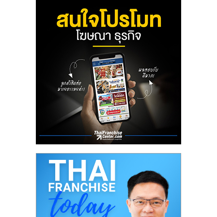
ลงทุน
น้อย
คืน
ทุน
ไว,
ที่
ปรึกษา
การ