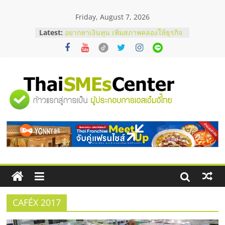
Skip
Friday, August 7, 2026
to
content
Latest:
อยากหาเงินทุน เพิ่มสภาพคล่องให้ธุรกิจ
เริ่มยังไงให้ผ่านฉลุย
สัมมนาออนไลน์ โอกาสบริหารสถานี
บริการน้ำมัน Shell
สัมมนาลงทุน แฟรนไชส์ยอนนี่
ThaiFranchise Meet Up จับคู่แฟรน
"ศูนย์
ไชส์ ครั้งที่ 8
ร้านเครื่องเสียงคุณภาพสูง พร้อม
โซลูชันระบบภาพและเสียง
รวม
บริษัท Cybersecurity ในไทยที่ไหนดี?
วิธีเลือกผู้ให้บริการให้คุ้มค่าและตอบ
โจทย์ธุรกิจ
ข้อมูล
ธุรกิจ
SME
CAFÉX 2017