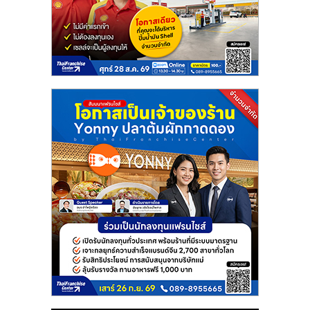
แฟ
รน
ไชส์
แฟ
รน
ไชส์
ขาย
หน้า
บ้าน