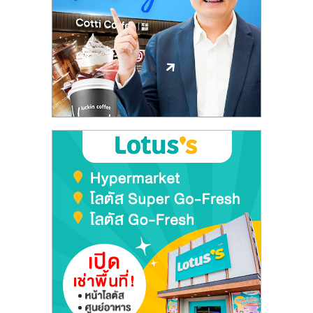
ลงทุน
และ
ขยาย
สา
ขา
แฟ
รน
ไชส์,