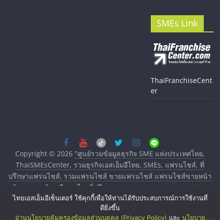
SMEs Link
ThaiFranchiseCent
er
Copyright © 2026
"ศูนย์รวมข้อมูลธุรกิจ SME แห่งประเทศไทย,
ThaiSMEsCenter, รวมธุรกิจเอสเอ็มอีไทย, SMEs, แฟรนไชส์, ที่
ปรึกษาแฟรนไชส์, รวมแฟรนไชส์ ขายแฟรนไชส์ แฟรนไชส์ขายหน้า
บ้าน ลงทุนน้อย คืนทุนไว, ที่ปรึกษาการลงทุนและขยายสาขาแฟรน
ไทยเอสเอ็มอีเซ็นเตอร์ ใช้คุกกี้เพื่อให้ท่านได้รับประสบการณ์การใช้งานที่
ไชส์, ศูนย์รวมแฟรนไชส์ พร้อมทำเลสำหรับเปิดร้าน ปรึกษาฟรี,
ดียิ่งขึ้น
บริการพัฒนาระบบแฟรนไชส์"
. All rights reserved.
อ่านนโยบายคุ้มครองข้อมูลส่วนบุคคล (Privacy Policy)
และ
นโยบาย