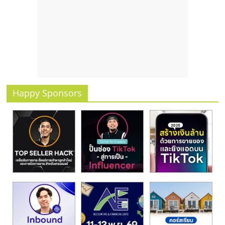
รน
ไชส์
ขาย
หน้า
บ้าน
ลงทุน
น้อย
คืน
Happy Sponsors
ทุน
ไว,
ที่
ปรึกษา
การ
ลงทุน
และ
ขยาย
สา
ขา
แฟ