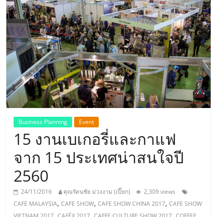
แห่ง
ประเทศไทย,
ThaiSMEsCenter,
รวม
ธุรกิจ
Business Planning
Event
15 งานเบเกอรี่และกาแฟ
เอ
จาก 15 ประเทศน่าสนใจปี
ส
2560
เอ็
24/11/2016
คุณรัตนชัย ม่วงงาม (เปี๊ยก)
2,309 views
,
,
,
CAFE MALAYSIA
CAFE SHOW
CAFE SHOW CHINA 2017
CAFE SHOW
,
,
,
VIETNAM 2017
CAFÉX 2017
CAFFE CULTURE SHOW 2017
COFFEE