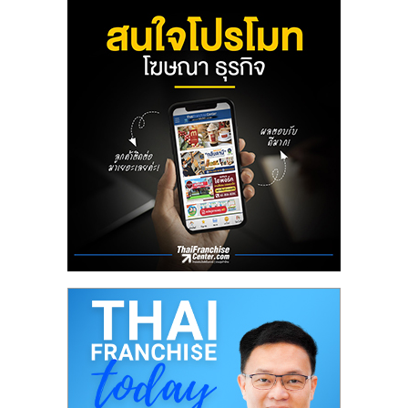
ลงทุน
น้อย
คืน
ทุน
ไว,
ที่
ปรึกษา
การ