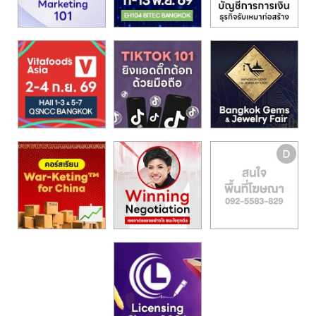
รน
ไชส์,
ศูนย์
รวม
แฟ
รน
ไชส์
พร้อม
ทำเล
สำหรับ
เปิด
ร้าน
ปรึกษา
ฟรี,
บริการ
พัฒนา
ระบบ
แฟ