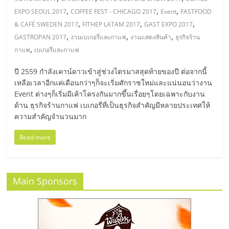
มอี
,
,
,
EXPO SEOUL 2017
COFFEE FEST - CHICAGO 2017
Event
FASTFOOD
,
,
,
& CAFÉ SWEDEN 2017
FITHEP LATAM 2017
GAST EXPO 2017
ไทย,
,
,
,
GASTROPAN 2017
งานเบเกอรี่และกาแฟ
งานแสดงสินค้า
ธุรกิจร้าน
,
กาแฟ
เบเกอรี่และกาแฟ
SMEs,
ปี 2559 กำลังเคาน์ดาวเข้าสู่ช่วงไตรมาสสุดท้ายของปี ต่อจากนี้
เหลือเวลาอีกแค่เดือนกว่าๆก็จะเริ่มศักราชใหม่และแน่นอนว่างาน
แฟ
Event ต่างๆก็เริ่มมีเค้าโครงกันมากขึ้นเรื่อยๆโดยเฉพาะกับงาน
ด้าน ธุรกิจร้านกาแฟ เบเกอรี่ที่เป็นธุรกิจสำคัญมีหลายประเทศให้
รน
ความสำคัญจำนวนมาก
Read more
ไชส์,
ที่
Main Sponsors
ปรึกษา