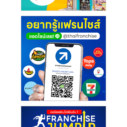
ศูนย์
รวม
แฟ
รน
ไชส์
พร้อม
ทำเล
สำหรับ