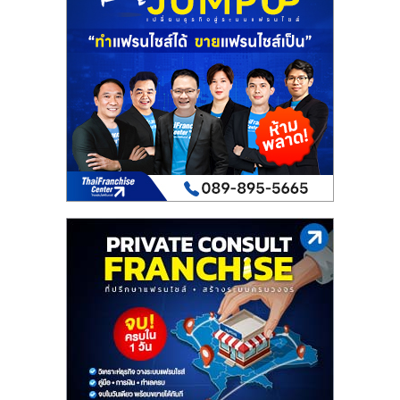
เปิด
ร้าน
ปรึกษา
ฟรี,
บริการ
พัฒนา
ระบบ
แฟ