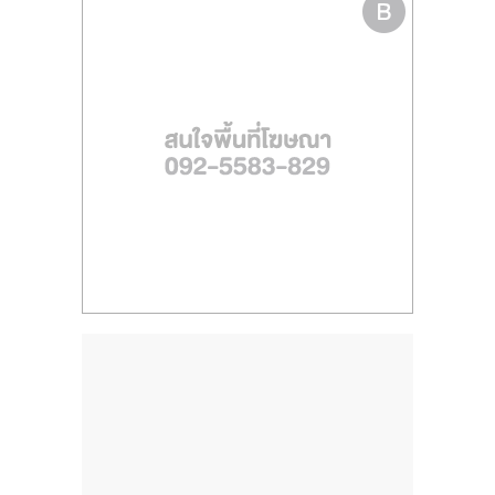
ไทย,
SMEs,
แฟ
รน
ไชส์,
ที่
ปรึกษา
แฟ
รน
ไชส์,
รวม
แฟ
รน
ไชส์
ขาย
แฟ
รน
ไชส์
แฟ