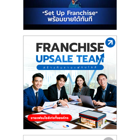
รน
ไชส์"
"ศูนย์
รวม
ข้อมูล
ธุรกิจ
SME
แห่ง
ประเทศไทย,
ThaiSMEsCenter,
รวม
ธุรกิจ
เอ
ส
เอ็
มอี