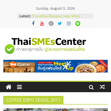
Skip
Sunday, August 9, 2026
to
content
Latest:
ร้านเครื่องเสียงคุณภาพสูง พร้อม
โซลูชันระบบภาพและเสียง
บริษัท Cybersecurity ในไทยที่ไหนดี?
วิธีเลือกผู้ให้บริการให้คุ้มค่าและตอบ
โจทย์ธุรกิจ
อยากหาเงินทุน เพิ่มสภาพคล่องให้ธุรกิจ
"ศูนย์
เริ่มยังไงให้ผ่านฉลุย
สัมมนาออนไลน์ โอกาสบริหารสถานี
บริการน้ำมัน Shell
รวม
สัมมนาลงทุน แฟรนไชส์ยอนนี่
ThaiFranchise Meet Up จับคู่แฟรน
ไชส์ ครั้งที่ 8
ข้อมูล
ธุรกิจ
SME
COFFEE EXPO SEOUL 2017