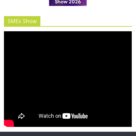
รน
ไชส์"
SMEs Show