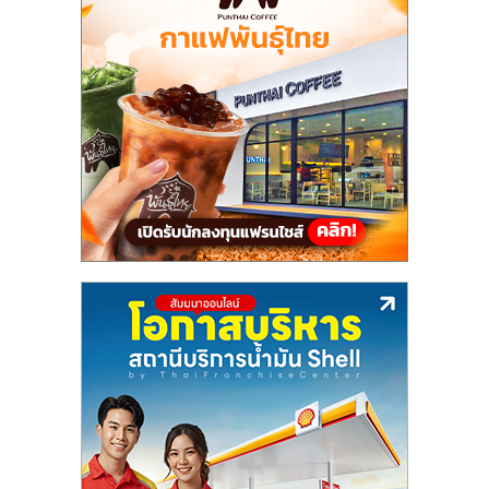
แฟ
รน
ไชส์,
รวม
แฟ
รน
ไชส์
ขาย