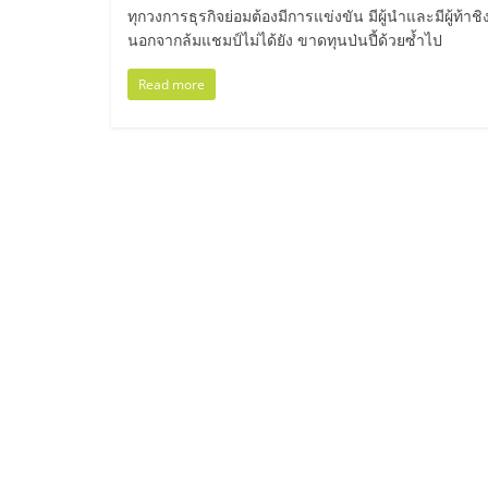
ไทย,
ทุกวงการธุรกิจย่อมต้องมีการแข่งขัน มีผู้นำและมีผู้ท้าชิง
นอกจากล้มแชมป์ไม่ได้ยัง ขาดทุนป่นปี้ด้วยซ้ำไป
SMEs,
Read more
แฟ
รน
ไชส์,
ที่
ปรึกษา
แฟ
รน