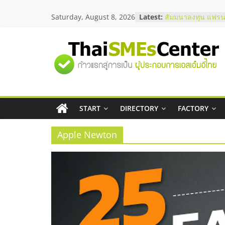
Skip
สัมมนาออนไลน์ โอ
Saturday, August 8, 2026
Latest:
to
บริการน้ำมัน Shell
สัมมนาลงทุน แฟรนไ
content
ThaiFranchise Mee
ไชส์ ครั้งที่ 8
"ศูนย์
ร้านเครื่องเสียงคุณ
โซลูชันระบบภาพแล
บริษัท Cybersecuri
รวม
วิธีเลือกผู้ให้บริกา
โจทย์ธุรกิจ
START
DIRECTORY
FACTORY
อยากหาเงินทุน เพิ่
ข้อมูล
เริ่มยังไงให้ผ่านฉลุย
Apple Newton
ธุรกิจ
SME
แห่ง