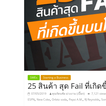
ประเทศไทย,
ThaiSMEsCenter
รวม
ธุรกิจ
เอ
ส
เอ็
SMEs
Starting a Business
25 สินค้า สุด Fail ที่เกิ
มอี
07/05/2019
คุณรัตนชัย ม่วงงาม (เปี๊ยก)
7,121 view
,
,
,
,
,
ESPN
New Coke
Orbitz soda
Pepsi A.M.
RJ Reynolds
Son