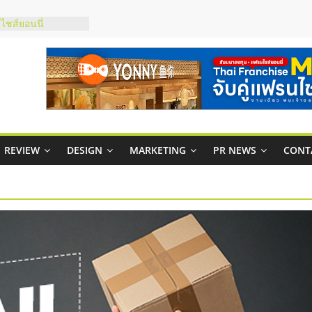
กาสบริหารสถานี
ชส์ยอนนี่
t Up จับคู่แฟรน
ภาพสูง พร้อม
ะเสียง
ty ในไทยที่ไหนดี?
รให้คุ้มค่าและตอบ
REVIEW
DESIGN
MARKETING
PR NEWS
CONT
มสภาพคล่องให้ธุรกิจ