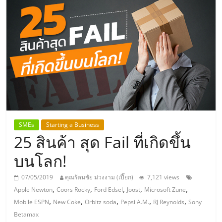
แห่ง
ประเทศไทย,
ThaiSMEsCenter,
รวม
ธุรกิจ
SMEs
Starting a Business
25 สินค้า สุด Fail ที่เกิดขึ้น
เอ
บนโลก!
ส
07/05/2019
คุณรัตนชัย ม่วงงาม (เปี๊ยก)
7,121 views
,
,
,
,
,
Apple Newton
Coors Rocky
Ford Edsel
Joost
Microsoft Zune
เอ็
,
,
,
,
,
Mobile ESPN
New Coke
Orbitz soda
Pepsi A.M.
RJ Reynolds
Sony
Betamax