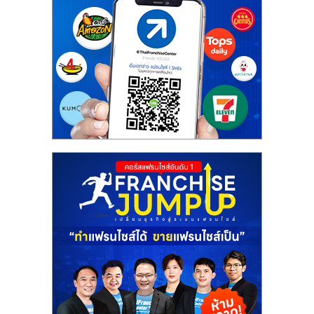
ศูนย์
รวม
แฟ
รน
ไชส์
พร้อม
ทำเล
สำหรับ