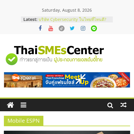
Skip
Saturday, August 8, 2026
to
content
Latest:
บริษัท Cybersecurity ในไทยที่ไหนดี?
วิธีเลือกผู้ให้บริการให้คุ้มค่าและตอบ
โจทย์ธุรกิจ
อยากหาเงินทุน เพิ่มสภาพคล่องให้ธุรกิจ
เริ่มยังไงให้ผ่านฉลุย
สัมมนาออนไลน์ โอกาสบริหารสถานี
"ศูนย์
บริการน้ำมัน Shell
สัมมนาลงทุน แฟรนไชส์ยอนนี่
ThaiFranchise Meet Up จับคู่แฟรน
รวม
ไชส์ ครั้งที่ 8
ร้านเครื่องเสียงคุณภาพสูง พร้อม
โซลูชันระบบภาพและเสียง
ข้อมูล
ธุรกิจ
SME
Mobile ESPN