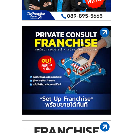
เปิด
ร้าน
ปรึกษา
ฟรี,
บริการ
พัฒนา
ระบบ
แฟ