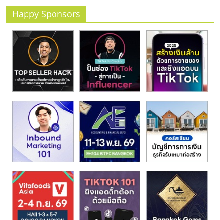
รน
Happy Sponsors
ไชส์
ขาย
หน้า
บ้าน
ลงทุน
น้อย
คืน
ทุน
ไว,
ที่
ปรึกษา
การ
ลงทุน
และ
ขยาย
สา
ขา
แฟ