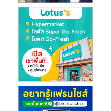
ลงทุน
และ
ขยาย
สา
ขา
แฟ
รน
ไชส์,