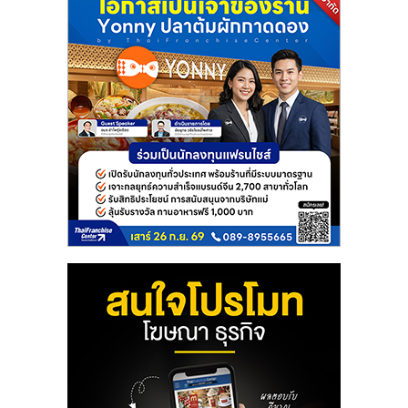
แฟ
รน
ไชส์
แฟ
รน
ไชส์
ขาย
หน้า
บ้าน