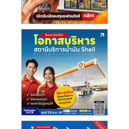
แฟ
รน
ไชส์,
รวม
แฟ
รน
ไชส์
ขาย