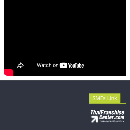
รน
ไชส์"
SMEs Link