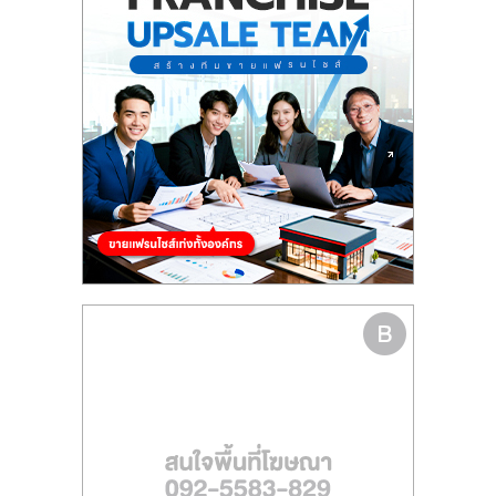
รน
ไชส์"
"ศูนย์
รวม
ข้อมูล
ธุรกิจ
SME
แห่ง
ประเทศไทย,
ThaiSMEsCenter,
รวม
ธุรกิจ
เอ
ส
เอ็
มอี