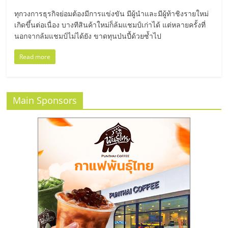
มอี
ทุกวงการธุรกิจย่อมต้องมีการแข่งขัน มีผู้นำและมีผู้ท้าชิงรายใหม่
เกิดขึ้นต่อเนื่อง บางทีสินค้าใหม่ก็ล้มแชมป์เก่าได้ แต่หลายครั้งที่
ไทย,
นอกจากล้มแชมป์ไม่ได้ยัง ขาดทุนป่นปี้ด้วยซ้ำไป
SMEs,
Read more
แฟ
Main Sponsors
รน
ไชส์,
ที่
ปรึกษา