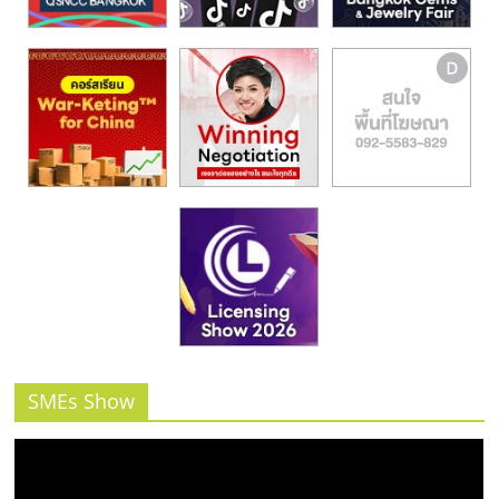
รน
ไชส์,
ศูนย์
รวม
แฟ
รน
ไชส์
พร้อม
ทำเล
สำหรับ
เปิด
ร้าน
ปรึกษา
ฟรี,
บริการ
SMEs Show
พัฒนา
ระบบ
แฟ