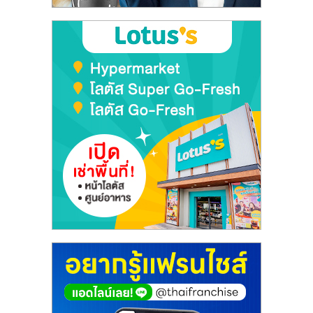
ลงทุน
และ
ขยาย
สา
ขา
แฟ
รน
ไชส์,