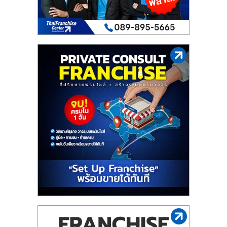
เปิด
ร้าน
ปรึกษา
ฟรี,
บริการ
พัฒนา
ระบบ
แฟ