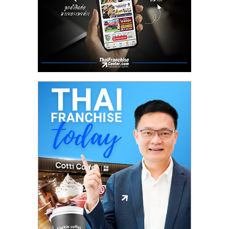
ลงทุน
น้อย
คืน
ทุน
ไว,
ที่
ปรึกษา
การ