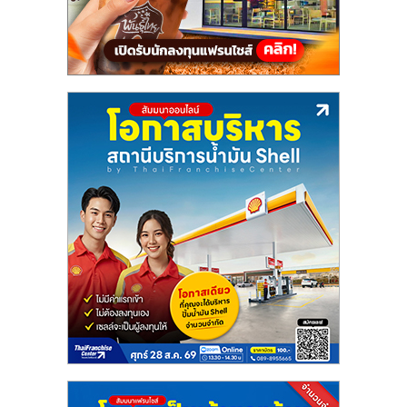
แฟ
รน
ไชส์,
รวม
แฟ
รน
ไชส์
ขาย