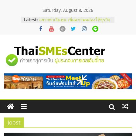
Skip
Saturday, August 8, 2026
to
content
Latest:
อยากหาเงินทุน เพิ่มสภาพคล่องให้ธุรกิจ
เริ่มยังไงให้ผ่านฉลุย
สัมมนาออนไลน์ โอกาสบริหารสถานี
บริการน้ำมัน Shell
สัมมนาลงทุน แฟรนไชส์ยอนนี่
ThaiFranchise Meet Up จับคู่แฟรน
"ศูนย์
ไชส์ ครั้งที่ 8
ร้านเครื่องเสียงคุณภาพสูง พร้อม
โซลูชันระบบภาพและเสียง
รวม
บริษัท Cybersecurity ในไทยที่ไหนดี?
วิธีเลือกผู้ให้บริการให้คุ้มค่าและตอบ
โจทย์ธุรกิจ
ข้อมูล
ธุรกิจ
SME
Joost