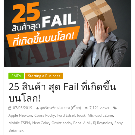
แห่ง
ประเทศไทย,
ThaiSMEsCenter,
รวม
ธุรกิจ
SMEs
Starting a Business
25 สินค้า สุด Fail ที่เกิดขึ้น
เอ
บนโลก!
ส
07/05/2019
คุณรัตนชัย ม่วงงาม (เปี๊ยก)
7,121 views
,
,
,
,
,
Apple Newton
Coors Rocky
Ford Edsel
Joost
Microsoft Zune
เอ็
,
,
,
,
,
Mobile ESPN
New Coke
Orbitz soda
Pepsi A.M.
RJ Reynolds
Sony
Betamax