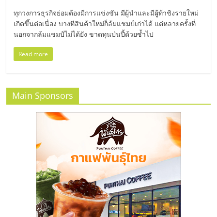
มอี
ทุกวงการธุรกิจย่อมต้องมีการแข่งขัน มีผู้นำและมีผู้ท้าชิงรายใหม่
เกิดขึ้นต่อเนื่อง บางทีสินค้าใหม่ก็ล้มแชมป์เก่าได้ แต่หลายครั้งที่
ไทย,
นอกจากล้มแชมป์ไม่ได้ยัง ขาดทุนป่นปี้ด้วยซ้ำไป
SMEs,
Read more
แฟ
Main Sponsors
รน
ไชส์,
ที่
ปรึกษา