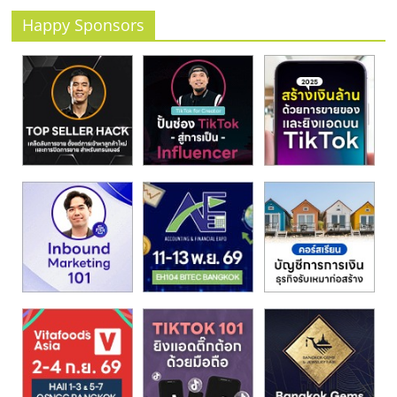
รน
Happy Sponsors
ไชส์
ขาย
หน้า
บ้าน
ลงทุน
น้อย
คืน
ทุน
ไว,
ที่
ปรึกษา
การ
ลงทุน
และ
ขยาย
สา
ขา
แฟ