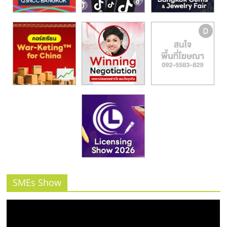
รน
ไชส์,
ศูนย์
รวม
แฟ
รน
ไชส์
พร้อม
ทำเล
สำหรับ
เปิด
ร้าน
ปรึกษา
ฟรี,
บริการ
SMEs Show
พัฒนา
ระบบ
แฟ