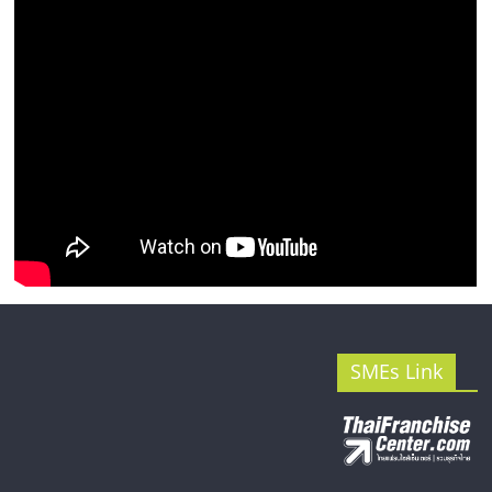
รน
ไชส์"
SMEs Link