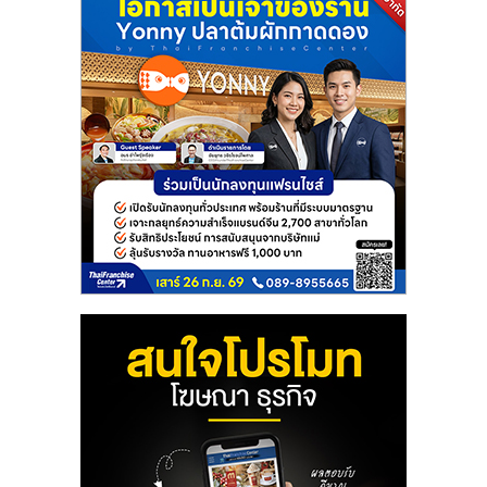
แฟ
รน
ไชส์
แฟ
รน
ไชส์
ขาย
หน้า
บ้าน