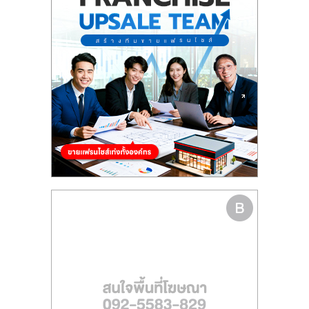
รน
ไชส์"
"ศูนย์
รวม
ข้อมูล
ธุรกิจ
SME
แห่ง
ประเทศไทย,
ThaiSMEsCenter,
รวม
ธุรกิจ
เอ
ส
เอ็
มอี