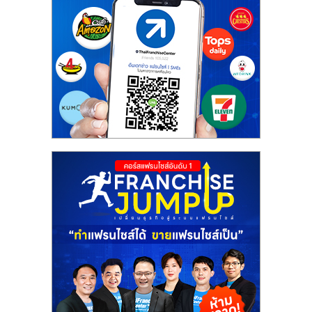
ศูนย์
รวม
แฟ
รน
ไชส์
พร้อม
ทำเล
สำหรับ