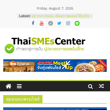
Skip
Friday, August 7, 2026
to
content
Latest:
บริษัท Cybersecurity ในไทยที่ไหนดี?
วิธีเลือกผู้ให้บริการให้คุ้มค่าและตอบ
โจทย์ธุรกิจ
อยากหาเงินทุน เพิ่มสภาพคล่องให้ธุรกิจ
เริ่มยังไงให้ผ่านฉลุย
สัมมนาออนไลน์ โอกาสบริหารสถานี
"ศูนย์
บริการน้ำมัน Shell
สัมมนาลงทุน แฟรนไชส์ยอนนี่
ThaiFranchise Meet Up จับคู่แฟรน
รวม
ไชส์ ครั้งที่ 8
ร้านเครื่องเสียงคุณภาพสูง พร้อม
โซลูชันระบบภาพและเสียง
ข้อมูล
ธุรกิจ
SME
สุดยอดแฟรนไชส์