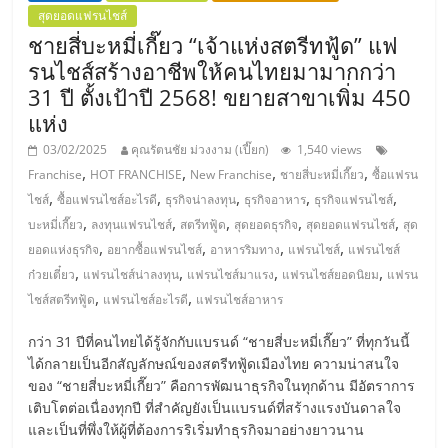
สุดยอดแฟรนไชส์
ชายสี่บะหมี่เกี๊ยว “เจ้าแห่งสตรีทฟู้ด” แฟ
รนไชส์สร้างอาชีพให้คนไทยมามากกว่า
31 ปี ตั้งเป้าปี 2568! ขยายสาขาเพิ่ม 450
แห่ง
03/02/2025
คุณรัตนชัย ม่วงงาม (เปี๊ยก)
1,540 views
,
,
,
,
Franchise
HOT FRANCHISE
New Franchise
ชายสี่บะหมี่เกี๊ยว
ซื้อแฟรน
,
,
,
,
,
ไชส์
ซื้อแฟรนไชส์อะไรดี
ธุรกิจน่าลงทุน
ธุรกิจอาหาร
ธุรกิจแฟรนไชส์
,
,
,
,
,
บะหมี่เกี๊ยว
ลงทุนแฟรนไชส์
สตรีทฟู้ด
สุดยอดธุรกิจ
สุดยอดแฟรนไชส์
สุด
,
,
,
,
ยอดแห่งธุรกิจ
อยากซื้อแฟรนไชส์
อาหารริมทาง
แฟรนไชส์
แฟรนไชส์
,
,
,
,
ก๋วยเตี๋ยว
แฟรนไชส์น่าลงทุน
แฟรนไชส์มาแรง
แฟรนไชส์ยอดนิยม
แฟรน
,
,
ไชส์สตรีทฟู้ด
แฟรนไชส์อะไรดี
แฟรนไชส์อาหาร
กว่า 31 ปีที่คนไทยได้รู้จักกับแบรนด์ “ชายสี่บะหมี่เกี๊ยว” ที่ทุกวันนี้
ได้กลายเป็นอีกสัญลักษณ์ของสตรีทฟู้ดเมืองไทย ความน่าสนใจ
ของ “ชายสี่บะหมี่เกี๊ยว” คือการพัฒนาธุรกิจในทุกด้าน มีอัตราการ
เติบโตต่อเนื่องทุกปี ที่สำคัญยังเป็นแบรนด์ที่สร้างแรงบันดาลใจ
และเป็นที่พึ่งให้ผู้ที่ต้องการริเริ่มทำธุรกิจมาอย่างยาวนาน