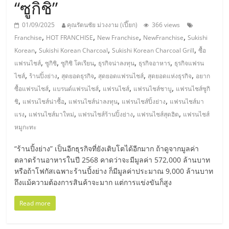
มอี
“ซูกิชิ”
01/09/2025
คุณรัตนชัย ม่วงงาม (เปี๊ยก)
366 views
ไทย,
,
,
,
,
Franchise
HOT FRANCHISE
New Franchise
NewFranchise
Sukishi
,
,
,
Korean
Sukishi Korean Charcoal
Sukishi Korean Charcoal Grill
ซื้อ
SMEs,
,
,
,
,
,
แฟรนไชส์
ซูกิชิ
ซูกิชิ โคเรียน
ธุรกิจน่าลงทุน
ธุรกิจอาหาร
ธุรกิจแฟรน
,
,
,
,
,
ไชส์
ร้านปิ้งย่าง
สุดยอดธุรกิจ
สุดยอดแฟรนไชส์
สุดยอดแห่งธุรกิจ
อยาก
แฟ
,
,
,
,
ซื้อแฟรนไชส์
แบรนด์แฟรนไชส์
แฟรนไชส์
แฟรนไชส์ชาบู
แฟรนไชส์ซูกิ
,
,
,
,
ชิ
แฟรนไชส์น่าซื้อ
แฟรนไชส์น่าลงทุน
แฟรนไชส์ปิ้งย่าง
แฟรนไชส์มา
รน
,
,
,
,
แรง
แฟรนไชส์มาใหม่
แฟรนไชส์ร้านปิ้งย่าง
แฟรนไชส์สุดฮิต
แฟรนไชส์
หมูกะทะ
ไชส์,
“ร้านปิ้งย่าง” เป็นอีกธุรกิจที่ยังเติบโตได้อีกมาก ถ้าดูจากมูลค่า
ตลาดร้านอาหารในปี 2568 คาดว่าจะมีมูลค่า 572,000 ล้านบาท
ที่
หรือถ้าโฟกัสเฉพาะร้านปิ้งย่าง ก็มีมูลค่าประมาณ 9,000 ล้านบาท
ถึงแม้ความต้องการสินค้าจะมาก แต่การแข่งขันก็สูง
ปรึกษา
Read more