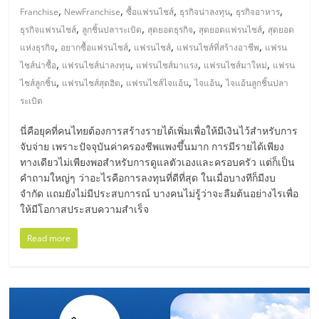
แฟ
,
,
,
,
,
Franchise
NewFranchise
ซื้อแฟรนไชส์
ธุรกิจน่าลงทุน
ธุรกิจอาหาร
รน
,
,
,
,
ธุรกิจแฟรนไชส์
ลูกชิ้นปลาระเบิด
สุดยอดธุรกิจ
สุดยอดแฟรนไชส์
สุดยอด
,
,
,
,
แห่งธุรกิจ
อยากซื้อแฟรนไชส์
แฟรนไชส์
แฟรนไชส์ที่สร้างอาชีพ
แฟรน
,
,
,
,
ไชส์
ไชส์น่าซื้อ
แฟรนไชส์น่าลงทุน
แฟรนไชส์มาแรง
แฟรนไชส์มาใหม่
แฟรน
,
,
,
,
ไชส์ลูกชิ้น
แฟรนไชส์สุดฮิต
แฟรนไชส์ไจแอ้น
ไจแอ้น
ไจแอ้นลูกชิ้นปลา
ระเบิด
แฟ
นี่คือยุคที่คนไทยต้องการสร้างรายได้เพิ่มเพื่อให้มีเงินไว้สำหรับการ
รน
จับจ่าย เพราะปัจจุบันค่าครองชีพแพงขึ้นมาก การมีรายได้เพียง
ทางเดียวไม่เพียงพอสำหรับการดูแลตัวเองและครอบครัว แต่ก็เป็น
คำถามใหญ่ๆ ว่าอะไรคือการลงทุนที่ดีที่สุด ในเมื่อบางทีก็มีงบ
ไชส์
จำกัด แถมยังไม่มีประสบการณ์ บางคนไม่รู้ว่าจะลืมต้นอย่างไรเพื่อ
ให้มีโอกาสประสบความสำเร็จ
ขาย
Read more
หน้า
บ้าน