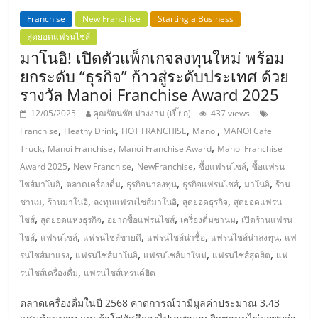
รน
Franchise
New Franchise
Starting a Business
ไชส์"
สุดยอดแฟรนไชส์
มาโนอิ! เปิดตัวแพ็กเกจลงทุนใหม่ พร้อม
ยกระดับ “ธุรกิจ” ก้าวสู่ระดับประเทศ ด้วย
"ศูนย์
รางวัล Manoi Franchise Award 2025
รวม
ข้อมูล
12/05/2025
คุณรัตนชัย ม่วงงาม (เปี๊ยก)
437 views
,
,
,
,
ธุรกิจ
Franchise
Heathy Drink
HOT FRANCHISE
Manoi
MANOI Cafe
,
,
,
SME
Truck
Manoi Franchise
Manoi Franchise Award
Manoi Franchise
,
,
,
,
แห่ง
Award 2025
New Franchise
NewFranchise
ซื้อแฟรนไชส์
ซื้อแฟรน
ประเทศไทย,
,
,
,
,
,
ไชส์มาโนอิ
ตลาดเครื่องดื่ม
ธุรกิจน่าลงทุน
ธุรกิจแฟรนไชส์
มาโนอิ
ร้าน
ThaiSMEsCenter,
,
,
,
,
ชานม
ร้านมาโนอิ
ลงทุนแฟรนไชส์มาโนอิ
สุดยอดธุรกิจ
สุดยอดแฟรน
รวม
,
,
,
,
ไชส์
สุดยอดแห่งธุรกิจ
อยากซื้อแฟรนไชส์
เครื่องดื่มชานม
เปิดร้านแฟรน
ธุรกิจ
,
,
,
,
,
ไชส์
แฟรนไชส์
แฟรนไชส์ขายดี
แฟรนไชส์น่าซื้อ
แฟรนไชส์น่าลงทุน
แฟ
เอ
,
,
,
,
รนไชส์มาแรง
แฟรนไชส์มาโนอิ
แฟรนไชส์มาใหม่
แฟรนไชส์สุดฮิต
แฟ
ส
,
รนไชส์เครื่องดื่ม
แฟรนไชส์เทรนด์ฮิต
เอ็
มอี
ตลาดเครื่องดื่มในปี 2568 คาดการณ์ว่ามีมูลค่าประมาณ 3.43