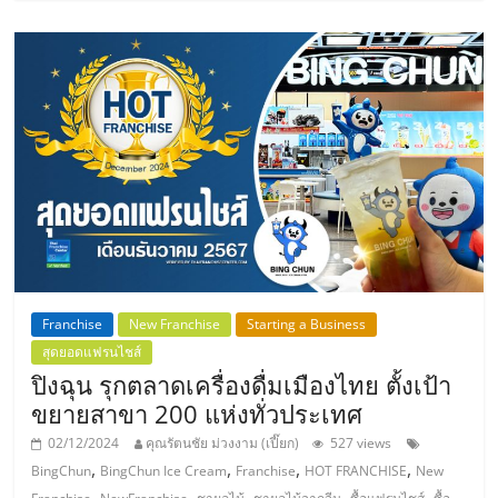
Franchise
New Franchise
Starting a Business
สุดยอดแฟรนไชส์
ปิงฉุน รุกตลาดเครื่องดื่มเมืองไทย ตั้งเป้า
ขยายสาขา 200 แห่งทั่วประเทศ
02/12/2024
คุณรัตนชัย ม่วงงาม (เปี๊ยก)
527 views
,
,
,
,
BingChun
BingChun Ice Cream
Franchise
HOT FRANCHISE
New
,
,
,
,
,