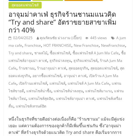
รน
สุดยอดแฟรนไชส์
ไชส์
อาจุมม่าคาเฟ่ ธุรกิจร้านชานมแนวคิด
ขาย
“Try and share” อัตราขยายสาขาเพิ่ม
หน้า
กว่า 40%
บ้าน
02/04/2025
คุณรัตนชัย ม่วงงาม (เปี๊ยก)
445 views
A jum
ลงทุน
,
,
,
,
,
ma cafe
Franchise
HOT FRANCHISE
New Franchise
NewFranchise
น้อย
,
,
,
,
Try and share
ชาผลไม้
ซื้อแฟรนไชส์
ซื้อแฟรนไชส์ A Jum Ma Cafe
ซื้อ
คืน
,
,
,
ทุน
แฟรนไชส์อาจุมม่า คาเฟ่
ธุรกิจน่าลงทุน
ธุรกิจแฟรนไชส์
ร้านA Jum Ma
,
,
,
,
,
ไว,
Cafe
ร้านชานม
ร้านอาจุมม่า คาเฟ่
สุดยอดธุรกิจ
สุดยอดแฟรนไชส์
สุด
,
,
,
ที่
ยอดแห่งธุรกิจ
อยากซื้อแฟรนไชส์
อาจุมม่า คาเฟ่
เปิดร้าน A Jum Ma
,
,
,
,
ปรึกษา
Cafe
เปิดร้านแฟรนไชส์
แฟรนไชส์
แฟรนไชส์ A Jum Ma Cafe
แฟรน
การ
,
,
,
,
ไชส์ขายดี
แฟรนไชส์น่าซื้อ
แฟรนไชส์น่าลงทุน
แฟรนไชส์มาแรง
แฟรน
ลงทุน
,
,
,
ไชส์มาใหม่
แฟรนไชส์สุดฮิต
แฟรนไชส์อาจุมม่า คาเฟ่
แฟรนไชส์เครื่อง
และ
,
ดื่ม
แฟรนไชส์เทรนด์ฮิต
ขยาย
หนึ่งในธุรกิจที่ขายดีอย่างต่อเนื่องก็คือ “ร้านชานม” แม้จะมีคู่แข่ง
สา
เยอะ แต่ความต้องการของลูกค้าก็มีเพิ่มขึ้นเช่นกัน ซึ่ง”อาจุมม่า
ขา
คาเฟ่” ที่สร้างธุรกิจด้วยแนวคิด Try and share คือเริ่มจากการ
แฟ