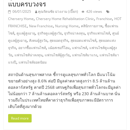
แบบครบวงจร
06/01/2025
คุณรัตนชัย ม่วงงาม (เปี๊ยก)
426 views
,
,
,
Chersery Home
Chersery Home Rehabilitation Clinic
Franchise
HOT
,
,
,
,
FRANCHISE
New Franchise
Nursing Home
คลินิกกายภาพ
ซื้อแฟรน
,
,
,
,
,
ไชส์
ดูแลผู้สูงอายุ
ธุรกิจดูแลผู้สูงวัย
ธุรกิจน่าลงทุน
ธุรกิจแฟรนไชส์
ศูนย์
,
,
,
,
ดูแลผู้สูงอายุ
สังคมผู้สูงวัย
สุดยอดธุรกิจ
สุดยอดแฟรนไชส์
สุดยอดแห่ง
,
,
,
,
ธุรกิจ
อยากซื้อแฟรนไชส์
เฌ้อสเซอรี่โฮม
แฟรนไชส์
แฟรนไชส์ดูแลผู้สูง
,
,
,
,
วัย
แฟรนไชส์น่าลงทุน
แฟรนไชส์ผู้สูงวัย
แฟรนไชส์มาแรง
แฟรนไชส์มา
,
แรงปี
แฟรนไชส์ยอดนิยม
สถาบันด้านสุขภาพสากล ชี้การดูแลสุขภาพทั่วโลก มีแนวโน้ม
ขยายตัวอย่างสูง 8.6% ต่อปี มีมูลค่าตลาดสูงกว่า 8.5 ล้านล้าน
ดอลลาร์สหรัฐ คาดปี 2568 เศรษฐกิจเพื่อสุขภาพทั่วโลกจะมีมูลค่า
ไม่น้อยกว่า 7 ล้านล้านดอลลาร์สหรัฐ หรือ 230 ล้านล้านบาท นั่น
รวมถึงในประเทศไทยที่คาดว่าธุรกิจเพื่อสุขภาพจะมีอัตราการ
เติบโตที่สูงมากด้วย
Read more