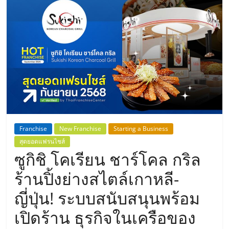
แห่ง
ประเทศไทย,
ThaiSMEsCenter,
รวม
ธุรกิจ
Franchise
New Franchise
Starting a Business
สุดยอดแฟรนไชส์
เอ
ซูกิชิ โคเรียน ชาร์โคล กริล
ส
ร้านปิ้งย่างสไตล์เกาหลี-
ญี่ปุ่น! ระบบสนับสนุนพร้อม
เอ็
เปิดร้าน ธุรกิจในเครือของ