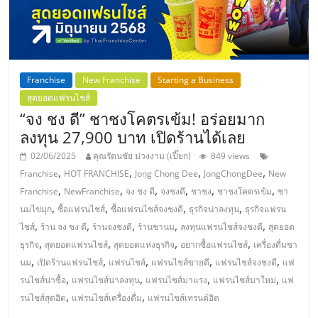
ศูนย์
รวม
Franchise
New Franchise
Starting a Business
แฟ
สุดยอดแฟรนไชส์
“จง ชง ดี” ชาชงโคตรเข้ม! อร่อยมาก
รน
ลงทุน 27,900 บาท เปิดร้านได้เลย
02/06/2025
คุณรัตนชัย ม่วงงาม (เปี๊ยก)
849 views
ไชส์
,
,
,
,
Franchise
HOT FRANCHISE
Jong Chong Dee
JongChongDee
New
,
,
,
,
,
,
Franchise
NewFranchise
จง ชง ดี
จงชงดี
ชาชง
ชาชงโคตรเข้ม
ชา
พร้อม
,
,
,
,
นมไข่มุก
ซื้อแฟรนไชส์
ซื้อแฟรนไชส์จงชงดี
ธุรกิจน่าลงทุน
ธุรกิจแฟรน
,
,
,
,
,
ไชส์
ร้าน จง ชง ดี
ร้านจงชงดี
ร้านชานม
ลงทุนแฟรนไชส์จงชงดี
สุดยอด
,
,
,
,
ทำเล
ธุรกิจ
สุดยอดแฟรนไชส์
สุดยอดแห่งธุรกิจ
อยากซื้อแฟรนไชส์
เครื่องดื่มชา
,
,
,
,
,
นม
เปิดร้านแฟรนไชส์
แฟรนไชส์
แฟรนไชส์ขายดี
แฟรนไชส์จงชงดี
แฟ
,
,
,
,
รนไชส์น่าซื้อ
แฟรนไชส์น่าลงทุน
แฟรนไชส์มาแรง
แฟรนไชส์มาใหม่
แฟ
สำหรับ
,
,
รนไชส์สุดฮิต
แฟรนไชส์เครื่องดื่ม
แฟรนไชส์เทรนด์ฮิต