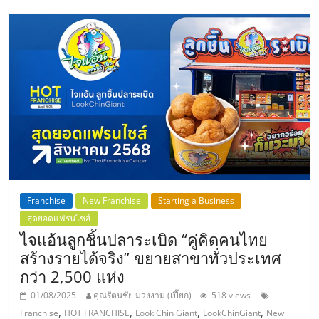
แฟ
รน
ไชส์,
รวม
แฟ
รน
Franchise
New Franchise
Starting a Business
สุดยอดแฟรนไชส์
ไชส์
ไจแอ้นลูกชิ้นปลาระเบิด “คู่คิดคนไทย
สร้างรายได้จริง” ขยายสาขาทั่วประเทศ
ขาย
กว่า 2,500 แห่ง
01/08/2025
คุณรัตนชัย ม่วงงาม (เปี๊ยก)
518 views
,
,
,
,
Franchise
HOT FRANCHISE
Look Chin Giant
LookChinGiant
New