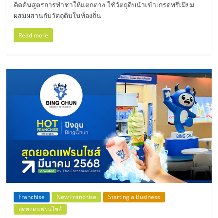
คิดค้นสูตรการทำชาให้แตกต่าง ใช้วัตถุดิบนำเข้าเกรดพรีเมียม
รน
ผสมผสานกับวัตถุดิบในท้องถิ่น
ไชส์,
ศูนย์
Read more
รวม
แฟ
รน
ไชส์
พร้อม
ทำเล
สำหรับ
เปิด
ร้าน
ปรึกษา
ฟรี,
บริการ
พัฒนา
ระบบ
Franchise
New Franchise
Starting a Business
แฟ
สุดยอดแฟรนไชส์