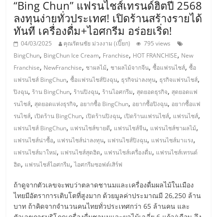
รน
“Bing Chun” แฟรนไชส์เทรนด์ฮิตปี 2568
ไชส์"
ลงทุนง่ายทั่วประเทศ! เปิดร้านสร้างรายได้
ทันที เครื่องดื่ม+ไอศกรีม อร่อยเริ่ด!
04/03/2025
คุณรัตนชัย ม่วงงาม (เปี๊ยก)
795 views
,
,
,
,
BingChun
BingChun Ice Cream
Franchise
HOT FRANCHISE
New
,
,
,
,
,
Franchise
NewFranchise
ชาผลไม้
ชาผลไม้จากจีน
ซื้อแฟรนไชส์
ซื้อ
,
,
,
,
แฟรนไชส์ BingChun
ซื้อแฟรนไชส์ปิงฉุน
ธุรกิจน่าลงทุน
ธุรกิจแฟรนไชส์
,
,
,
,
,
ปิงฉุน
ร้าน BingChun
ร้านปิงฉุน
ร้านไอศกรีม
สุดยอดธุรกิจ
สุดยอดแฟ
,
,
,
,
รนไชส์
สุดยอดแห่งธุรกิจ
อยากซื้อ BingChun
อยากซื้อปิงฉุน
อยากซื้อแฟ
,
,
,
,
,
รนไชส์
เปิดร้าน BingChun
เปิดร้านปิงฉุน
เปิดร้านแฟรนไชส์
แฟรนไชส์
,
,
,
,
แฟรนไชส์ BingChun
แฟรนไชส์ขายดี
แฟรนไชส์จีน
แฟรนไชส์ชาผลไม้
,
,
,
,
แฟรนไชส์น่าซื้อ
แฟรนไชส์น่าลงทุน
แฟรนไชส์ปิงฉุน
แฟรนไชส์มาแรง
,
,
,
แฟรนไชส์มาใหม่
แฟรนไชส์สุดฮิต
แฟรนไชส์เครื่องดื่ม
แฟรนไชส์เทรนด์
,
,
ฮิต
แฟรนไชส์ไอศกรีม
ไอศกรีมซอฟต์เสิร์ฟ
ถ้าดูจากตัวเลขจะพบว่าตลาดชานมและเครื่องดื่มผลไม้ในเมือง
ไทยมีอัตราการเติบโตที่สูงมาก ด้วยมูลค่าประมาณมี 26,250 ล้าน
บาท ถ้าคิดจากจำนวนคนไทยทั่วประเทศกว่า 65 ล้านคน และ
ตัวเลขการบริโภคเครื่องดื่มชานมและผลไม้เฉลี่ย 6 แก้ว/เดือน จึง