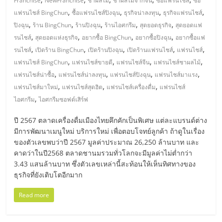
Franchise
NewFranchise
ชาผลไม้
ชาผลไม้จากจีน
ซื้อแฟรนไชส์
ซื้อ
,
,
,
,
แฟรนไชส์ BingChun
ซื้อแฟรนไชส์ปิงฉุน
ธุรกิจน่าลงทุน
ธุรกิจแฟรนไชส์
,
,
,
,
,
ปิงฉุน
ร้าน BingChun
ร้านปิงฉุน
ร้านไอศกรีม
สุดยอดธุรกิจ
สุดยอดแฟ
,
,
,
,
รนไชส์
สุดยอดแห่งธุรกิจ
อยากซื้อ BingChun
อยากซื้อปิงฉุน
อยากซื้อแฟ
,
,
,
,
,
รนไชส์
เปิดร้าน BingChun
เปิดร้านปิงฉุน
เปิดร้านแฟรนไชส์
แฟรนไชส์
,
,
,
,
แฟรนไชส์ BingChun
แฟรนไชส์ขายดี
แฟรนไชส์จีน
แฟรนไชส์ชาผลไม้
,
,
,
,
แฟรนไชส์น่าซื้อ
แฟรนไชส์น่าลงทุน
แฟรนไชส์ปิงฉุน
แฟรนไชส์มาแรง
,
,
,
แฟรนไชส์มาใหม่
แฟรนไชส์สุดฮิต
แฟรนไชส์เครื่องดื่ม
แฟรนไชส์
,
ไอศกรีม
ไอศกรีมซอฟต์เสิร์ฟ
ปี 2567 ตลาดเครื่องดื่มเมืองไทยคึกคักเป็นพิเศษ แต่ละแบรนด์ต่าง
มีการพัฒนาเมนูใหม่ บริการใหม่ เพื่อตอบโจทย์ลูกค้า ถ้าดูในเรื่อง
ของตัวเลขพบว่าปี 2567 มูลค่าประมาณ 26,250 ล้านบาท และ
คาดว่าในปี2568 ตลาดชานมรวมทั่วโลกจะมีมูลค่าไม่ต่ำกว่า
3.43 แสนล้านบาท ซึ่งตัวเลขเหล่านี้สะท้อนให้เห็นทิศทางของ
ธุรกิจที่ยังเติบโตอีกมาก
Read more