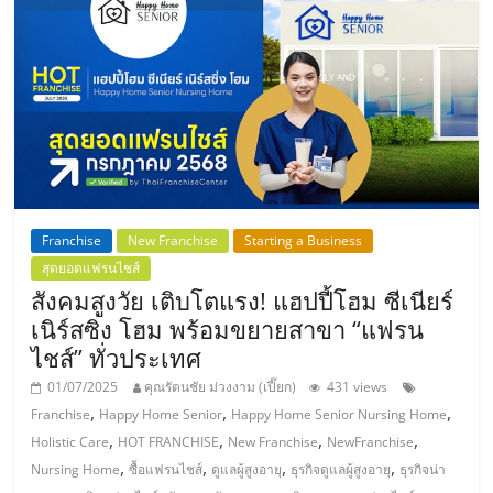
ลงทุน
น้อย
คืน
ทุน
Franchise
New Franchise
Starting a Business
สุดยอดแฟรนไชส์
ไว,
สังคมสูงวัย เติบโตแรง! แฮปปี้โฮม ซีเนียร์
เนิร์สซิ่ง โฮม พร้อมขยายสาขา “แฟรน
ที่
ไชส์” ทั่วประเทศ
01/07/2025
คุณรัตนชัย ม่วงงาม (เปี๊ยก)
431 views
ปรึกษา
,
,
,
Franchise
Happy Home Senior
Happy Home Senior Nursing Home
,
,
,
,
Holistic Care
HOT FRANCHISE
New Franchise
NewFranchise
การ
,
,
,
,
Nursing Home
ซื้อแฟรนไชส์
ดูแลผู้สูงอายุ
ธุรกิจดูแลผู้สูงอายุ
ธุรกิจน่า