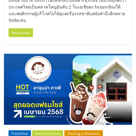
ไทย,
แสนล้านบาท และถ้าโฟกัสลึกลงไปเฉพาะธุรกิจชานมไข่มุกพบว่า
ประเทศไทยเป็นตลาดใหญ่อันดับ 2 ในเอเชียตะวันออกเฉียงใต้
SMEs,
และพฤติกรรมผู้บริโภคไม่ได้ดูแค่เรื่องรสชาติแต่ยังคำนึงอีกหลาย
แฟ
ปัจจัยเช่น
รน
ไชส์,
Read more
ที่
ปรึกษา
แฟ
รน
ไชส์,
รวม
แฟ
รน
ไชส์
ขาย
แฟ
รน
ไชส์
แฟ
Franchise
New Franchise
Starting a Business