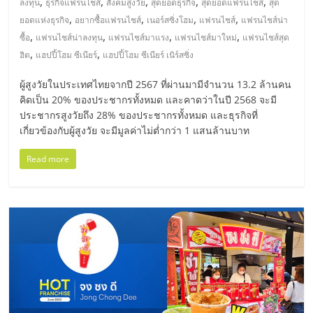
,
,
,
,
,
ลงทุน
ธุรกิจแฟรนไชส์
สังคมสูงวัย
สุดยอดธุรกิจ
สุดยอดแฟรนไชส์
สุด
ลงทุน
,
,
,
,
ยอดแห่งธุรกิจ
อยากซื้อแฟรนไชส์
เนอร์สซิ่งโฮม
แฟรนไชส์
แฟรนไชส์น่า
,
,
,
,
ซื้อ
แฟรนไชส์น่าลงทุน
แฟรนไชส์มาแรง
แฟรนไชส์มาใหม่
แฟรนไชส์สุด
และ
,
,
ฮิต
แฮปปี้โฮม ซีเนียร์
แฮปปี้โฮม ซีเนียร์ เนิร์สซิ่ง
ผู้สูงวัยในประเทศไทยจากปี 2567 ที่ผ่านมามีจำนวน 13.2 ล้านคน
ขยาย
คิดเป็น 20% ของประชากรทั้งหมด และคาดว่าในปี 2568 จะมี
ประชากรสูงวัยถึง 28% ของประชากรทั้งหมด และธุรกิจที่
สา
เกี่ยวข้องกับผู้สูงวัย จะมีมูลค่าไม่ต่ำกว่า 1 แสนล้านบาท
Read more
ขา
แฟ
รน
ไชส์,