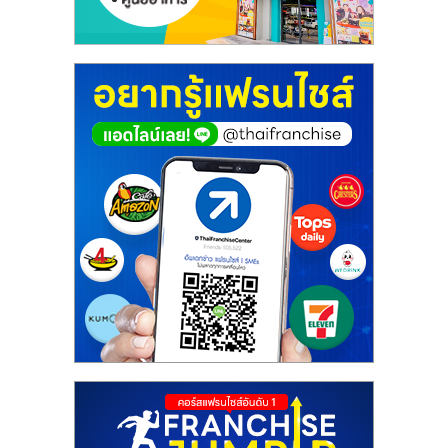
ศูนย์
รวม
แฟ
รน
ไชส์
พร้อม
ทำเล
สำหรับ