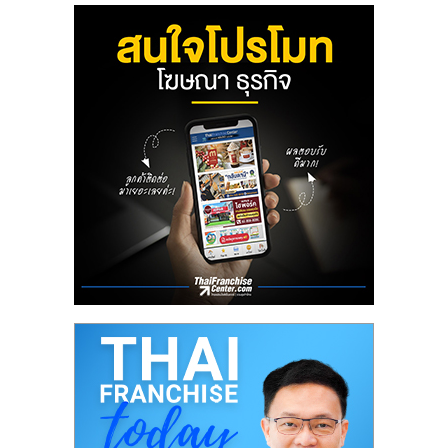
ลงทุน
น้อย
คืน
ทุน
ไว,
ที่
ปรึกษา
การ