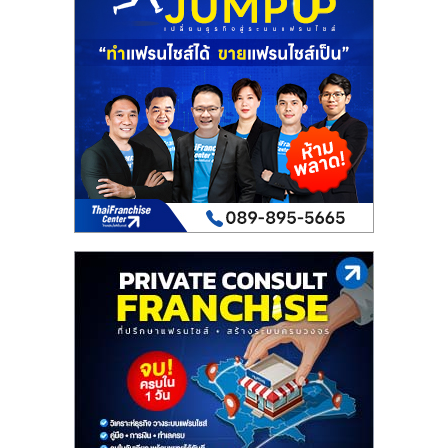
เปิด
ร้าน
ปรึกษา
ฟรี,
บริการ
พัฒนา
ระบบ
แฟ