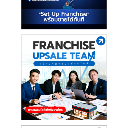
รน
ไชส์"
"ศูนย์
รวม
ข้อมูล
ธุรกิจ
SME
แห่ง
ประเทศไทย,
ThaiSMEsCenter,
รวม
ธุรกิจ
เอ
ส
เอ็
มอี