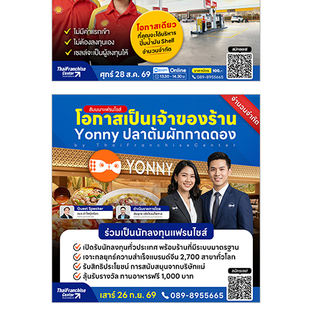
แฟ
รน
ไชส์
แฟ
รน
ไชส์
ขาย
หน้า
บ้าน