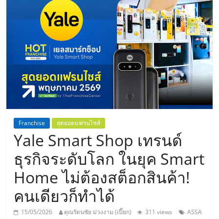
แห่ง
ประเทศไทย,
ThaiSMEsCenter,
รวม
ธุรกิจ
Franchise
สุดยอดแฟรนไชส์
Yale Smart Shop เทรนด์
เอ
ธุรกิจระดับโลก ในยุค Smart
ส
Home ไม่ต้องสต็อกสินค้า!
คนเดียวก็ทำได้
เอ็
15/05/2026
คุณรัตนชัย ม่วงงาม (เปี๊ยก)
311 views
ASSA