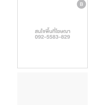
ไทย,
SMEs,
แฟ
รน
ไชส์,
ที่
ปรึกษา
แฟ
รน
ไชส์,
รวม
แฟ
รน
ไชส์
ขาย
แฟ
รน
ไชส์
แฟ