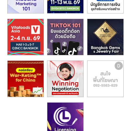
รน
ไชส์,
ศูนย์
รวม
แฟ
รน
ไชส์
พร้อม
ทำเล
สำหรับ
เปิด
ร้าน
ปรึกษา
ฟรี,
บริการ
พัฒนา
ระบบ
แฟ