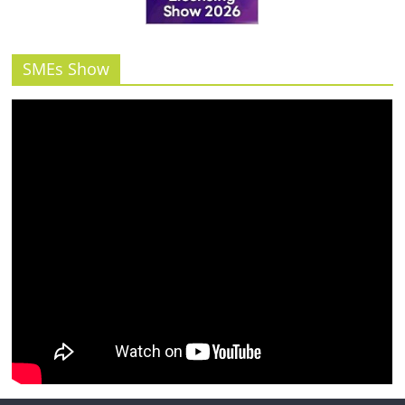
รน
ไชส์"
SMEs Show