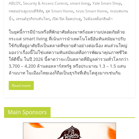
มอี
,
,
,
,
ABLOY
Security & Access Control
smart living
Yale Smart Shop
,
,
,
กลอนประตูแบบดิจิทัล
ยุค Smart Home
ระบบ Smart Home
ระบบสแกน
ไทย,
,
,
,
นิ้ว
เทรนด์ธุรกิจระดับโลก
เปิด-ปิด ล็อคประตู
ไม่ต้องสต็อกสินค้า
ในยุคนี้การมีบ้านหรือที่พักอาศัยต้องมาพร้อมความปลอดภัยด้วย
SMEs,
กระแส smart living ที่เน้นการนำเทคโนโลยีอันทันสมัยมาปรับ
ใช้กับที่อยู่อาศัยจึงเป็นตลาดที่ขยายตัวอย่างต่อเนื่อง คนส่วนใหญ่
แฟ
มองว่าเรื่องนี้ไม่ใช่แค่ความทันสมัยแต่คือการพัฒนาคุณภาพชีวิต
ให้ดีขึ้น ในปี 2026 นี้คาดว่าจะเป็นตลาดที่มีมูลค่ารวมทั่วโลกกว่า
3,700 – 4,200 ล้านดอลลาร์สหรัฐ หรือประมาณ 1.3 – 1.5 แสน
รน
ล้านบาท ในเมืองไทยเองก็ถือเป็นธุรกิจที่เติบโตสูงมากเช่นกัน
ไชส์,
Read more
ที่
Main Sponsors
ปรึกษา