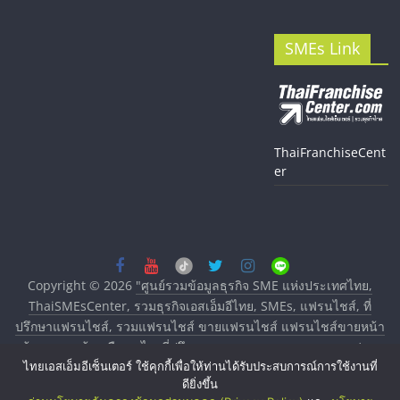
SMEs Link
ThaiFranchiseCent
er
Copyright © 2026
"ศูนย์รวมข้อมูลธุรกิจ SME แห่งประเทศไทย,
ThaiSMEsCenter, รวมธุรกิจเอสเอ็มอีไทย, SMEs, แฟรนไชส์, ที่
ปรึกษาแฟรนไชส์, รวมแฟรนไชส์ ขายแฟรนไชส์ แฟรนไชส์ขายหน้า
บ้าน ลงทุนน้อย คืนทุนไว, ที่ปรึกษาการลงทุนและขยายสาขาแฟรน
ไทยเอสเอ็มอีเซ็นเตอร์ ใช้คุกกี้เพื่อให้ท่านได้รับประสบการณ์การใช้งานที่
ไชส์, ศูนย์รวมแฟรนไชส์ พร้อมทำเลสำหรับเปิดร้าน ปรึกษาฟรี,
ดียิ่งขึ้น
บริการพัฒนาระบบแฟรนไชส์"
. All rights reserved.