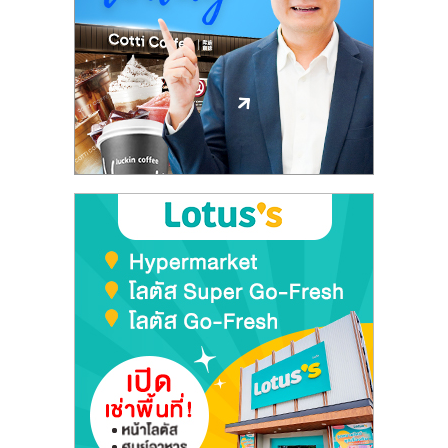
ลงทุน
และ
ขยาย
สา
ขา
แฟ
รน
ไชส์,