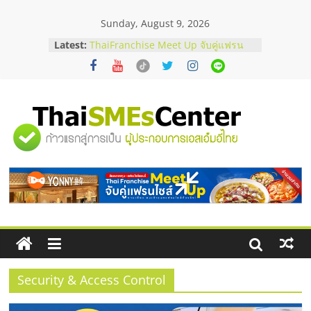
Skip
Sunday, August 9, 2026
to
content
Latest:
สัมมนาลงทุน แฟรนไชส์ยอนนี่
ThaiFranchise Meet Up จับคู่แฟรน
ไชส์ ครั้งที่ 8
ร้านเครื่องเสียงคุณภาพสูง พร้อม
โซลูชันระบบภาพและเสียง
บริษัท Cybersecurity ในไทยที่ไหนดี?
"ศูนย์
วิธีเลือกผู้ให้บริการให้คุ้มค่าและตอบ
โจทย์ธุรกิจ
อยากหาเงินทุน เพิ่มสภาพคล่องให้ธุรกิจ
รวม
เริ่มยังไงให้ผ่านฉลุย
สัมมนาออนไลน์ โอกาสบริหารสถานี
บริการน้ำมัน Shell
ข้อมูล
ธุรกิจ
SME
Security & Access Control