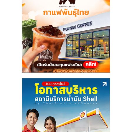
แฟ
รน
ไชส์,
รวม
แฟ
รน
ไชส์
ขาย