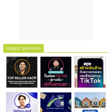
รน
ไชส์
ขาย
หน้า
บ้าน
ลงทุน
น้อย
คืน
Happy Sponsors
ทุน
ไว,
ที่
ปรึกษา
การ
ลงทุน
และ
ขยาย
สา
ขา
แฟ