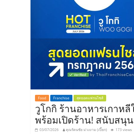
ประเทศไทย,
ThaiSMEsCenter
รวม
ธุรกิจ
เอ
ส
เอ็
Food
Franchise
สุดยอดแฟรนไชส์
วูโกกิ ร้านอาหารเกาหล
มอี
พร้อมเปิดร้าน! สนับสนุ
03/07/2026
คุณรัตนชัย ม่วงงาม (เปี๊ยก)
173 views