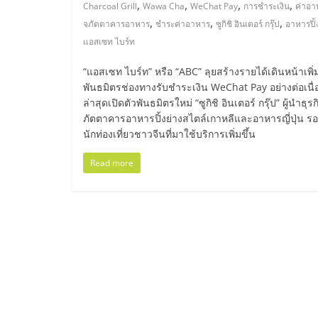
,
,
,
,
Charcoal Grill
Wawa Cha
WeChat Pay
การชำระเงิน
ค่าอา
น้อย
,
,
,
จภัตตาคารอาหาร
ชำระค่าอาหาร
ซูกิชิ อินเตอร์ กรุ๊ป
อาหารปิ้
แอสเซท ไบร์ท
คืน
“แอสเซท ไบร์ท” หรือ “ABC” ลุยสร้างรายได้เดินหน้าเพิ่
พันธมิตรช่องทางรับชำระเงิน WeChat Pay อย่างต่อเนื่
ทุน
ล่าสุดเปิดตัวพันธมิตรใหม่ “ซูกิชิ อินเตอร์ กรุ๊ป” ผู้นำธุรก
ภัตตาคารอาหารปิ้งย่างสไตล์เกาหลีและอาหารญี่ปุ่น รอ
ไว,
นักท่องเที่ยวชาวจีนที่มาใช้บริการเพิ่มขึ้น
Read more
ที่
ปรึกษา
การ
ลงทุน