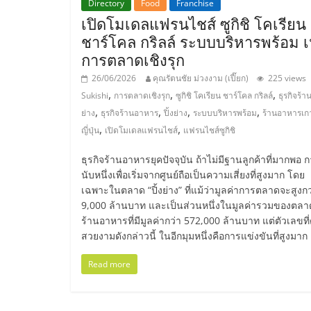
Directory
Food
Franchise
เปิดโมเดลแฟรนไชส์ ซูกิชิ โคเรียน
ไชส์,
ชาร์โคล กริลล์ ระบบบริหารพร้อม เ
การตลาดเชิงรุก
รวม
26/06/2026
คุณรัตนชัย ม่วงงาม (เปี๊ยก)
225 views
,
,
,
Sukishi
การตลาดเชิงรุก
ซูกิชิ โคเรียน ชาร์โคล กริลล์
ธุรกิจร้าน
แฟ
,
,
,
,
ย่าง
ธุรกิจร้านอาหาร
ปิ้งย่าง
ระบบบริหารพร้อม
ร้านอาหารเกา
,
,
ญี่ปุ่น
เปิดโมเดลแฟรนไชส์
แฟรนไชส์ซูกิชิ
รน
ธุรกิจร้านอาหารยุคปัจจุบัน ถ้าไม่มีฐานลูกค้าที่มากพอ 
ไชส์
นับหนึ่งเพื่อเริ่มจากศูนย์ถือเป็นความเสี่ยงที่สูงมาก โดย
เฉพาะในตลาด “ปิ้งย่าง” ที่แม้ว่ามูลค่าการตลาดจะสูงกว
9,000 ล้านบาท และเป็นส่วนหนึ่งในมูลค่ารวมของตลา
ขาย
ร้านอาหารที่มีมูลค่ากว่า 572,000 ล้านบาท แต่ตัวเลขที่
สวยงามดังกล่าวนี้ ในอีกมุมหนึ่งคือการแข่งขันที่สูงมาก
แฟ
Read more
รน