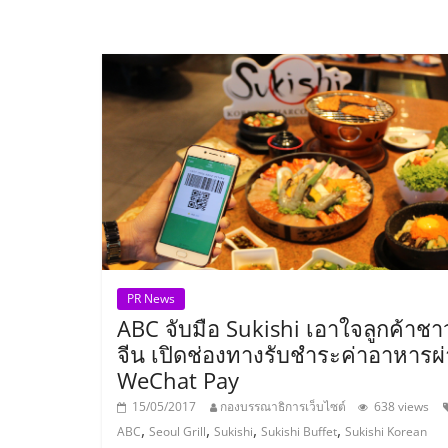
ไชส์
แฟ
รน
ไชส์
ขาย
หน้า
PR News
ABC จับมือ Sukishi เอาใจลูกค้าชา
จีน เปิดช่องทางรับชำระค่าอาหารผ
บ้าน
WeChat Pay
ลงทุน
15/05/2017
กองบรรณาธิการเว็บไซต์
638 views
,
,
,
,
ABC
Seoul Grill
Sukishi
Sukishi Buffet
Sukishi Korean