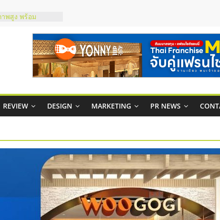
ชส์ยอนนี่
t Up จับคู่แฟรน
ภาพสูง พร้อม
ะเสียง
ty ในไทยที่ไหนดี?
รให้คุ้มค่าและตอบ
มสภาพคล่องให้ธุรกิจ
REVIEW
DESIGN
MARKETING
PR NEWS
CONT
กาสบริหารสถานี