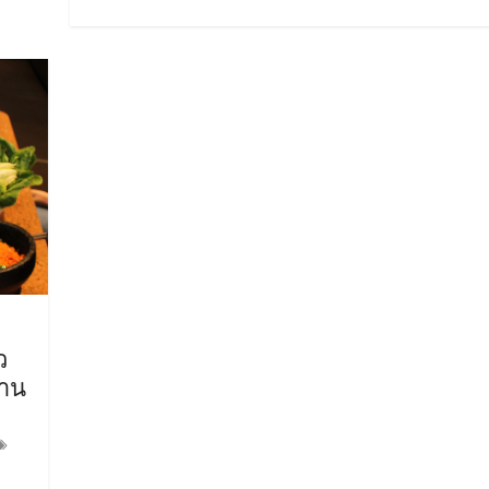
ว
่าน