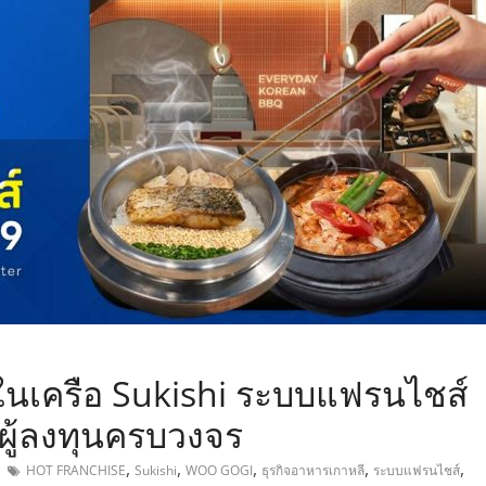
,
ีในเครือ Sukishi ระบบแฟรนไชส์
นผู้ลงทุนครบวงจร
,
,
,
,
,
HOT FRANCHISE
Sukishi
WOO GOGI
ธุรกิจอาหารเกาหลี
ระบบแฟรนไชส์