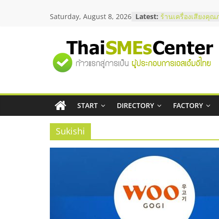
Skip
สัมมนาลงทุน แฟรนไ
Saturday, August 8, 2026
Latest:
to
ThaiFranchise Mee
ไชส์ ครั้งที่ 8
content
ร้านเครื่องเสียงคุณ
โซลูชันระบบภาพแล
"ศูนย์
บริษัท Cybersecuri
วิธีเลือกผู้ให้บริกา
โจทย์ธุรกิจ
รวม
อยากหาเงินทุน เพิ่
เริ่มยังไงให้ผ่านฉลุย
START
DIRECTORY
FACTORY
สัมมนาออนไลน์ โอ
ข้อมูล
บริการน้ำมัน Shell
Sukishi
ธุรกิจ
SME
แห่ง