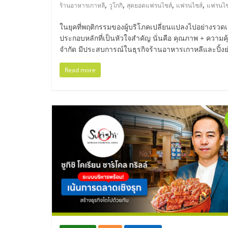
ไทย,
,
,
,
,
ร้านอาหารเกาหลี
วูโกกิ
สุดยอดแฟรนไชส์
แฟรนไชส์
แฟรนไชส
SMEs,
ในยุคที่พฤติกรรมของผู้บริโภคเปลี่ยนแปลงไปอย่างรวดเร็
ประกอบหลักที่เป็นหัวใจสำคัญ นั่นคือ คุณภาพ + ความคุ้มค
แฟ
จำกัด มีประสบการณ์ในธุรกิจร้านอาหารเกาหลีและปิ้งย่
Read more
รน
ไชส์,
ที่
ปรึกษา
แฟ
รน