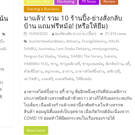
Business Idea
Marketing
PR News
Review
Starting a Business
มาแล้ว! รวม 10 ร้านปิ้ง-ย่างสั่งกลับ
น้น
บ้าน แถมฟรีหม้อ! (หรือให้ยืม)
16/04/2020
คุณรัตนชัย ม่วงงาม (เปี๊ยก)
37,474 views
,
,
,
butcherbeefandbeer
delivery
FirangDelivery
HALAL
ปิ้ง
,
,
,
,
SHABU
huishabu
I am Shabu Delivery
immjungshabu
หลี -
,
,
,
,
Penguin Eat Shabu
Shabu
SHABU The Series
Sukishi
,
,
,
,
,
,
YAKINIKU YUU
ชาบู
ชาบูเดลิเวอรี่
ชาบูแถมหม้อ
สั่งกลับบ้าน
สุกี้
การ
,
,
,
,
,
สไตล์ปิ้งย่าง
หมูกระทะ
อาหาร
อาหารสไตล์ปิ้งย่าง
เดลิเวอรี่
,
,
,
เตาไฟฟ้า
แถมฟรี
แถมฟรีหม้อ
ให้ยืมหม้อ
่า
ด
อาหารสไตล์ปิ้งย่าง สุกี้ ชาบู คืออีกหนึ่งธุรกิจที่นับแต่มีการ
ดู
ประกาศปิดห้างสรรพสินค้าชั่วคราว ต่างก็ได้รับผลกระทบกัน
ไปเต็มๆ เนื่องด้วยร้านค้าเหล่านี้อาศัยทำเลในห้างสรรพ
สินค้า คอมมูนิตี้มอลล์เป็นจุดขาย เมื่อเกิดวิกฤติอันเนื่องจาก
COVID 19 ย่อมทำให้มีผลกระทบในเรื่องของรายได้
Read more