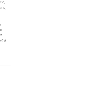
,
หาร
,
งย่าง
ม
อง
ิจ
งรับ