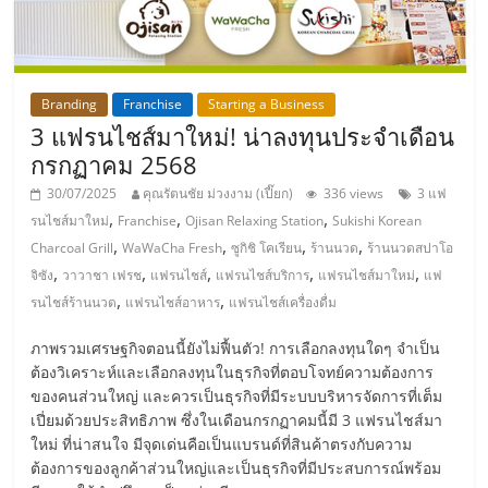
ลงทุน
น้อย
Branding
Franchise
Starting a Business
3 แฟรนไชส์มาใหม่! น่าลงทุนประจำเดือน
คืน
กรกฏาคม 2568
30/07/2025
คุณรัตนชัย ม่วงงาม (เปี๊ยก)
336 views
3 แฟ
ทุน
,
,
,
รนไชส์มาใหม่
Franchise
Ojisan Relaxing Station
Sukishi Korean
,
,
,
,
Charcoal Grill
WaWaCha Fresh
ซูกิชิ โคเรียน
ร้านนวด
ร้านนวดสปาโอ
ไว,
,
,
,
,
,
จิซัง
วาวาชา เฟรช
แฟรนไชส์
แฟรนไชส์บริการ
แฟรนไชส์มาใหม่
แฟ
,
,
รนไชส์ร้านนวด
แฟรนไชส์อาหาร
แฟรนไชส์เครื่องดื่ม
ที่
ภาพรวมเศรษฐกิจตอนนี้ยังไม่ฟื้นตัว! การเลือกลงทุนใดๆ จำเป็น
ต้องวิเคราะห์และเลือกลงทุนในธุรกิจที่ตอบโจทย์ความต้องการ
ปรึกษา
ของคนส่วนใหญ่ และควรเป็นธุรกิจที่มีระบบบริหารจัดการที่เต็ม
เปี่ยมด้วยประสิทธิภาพ ซึ่งในเดือนกรกฏาคมนี้มี 3 แฟรนไชส์มา
ใหม่ ที่น่าสนใจ มีจุดเด่นคือเป็นแบรนด์ที่สินค้าตรงกับความ
การ
ต้องการของลูกค้าส่วนใหญ่และเป็นธุรกิจที่มีประสบการณ์พร้อม