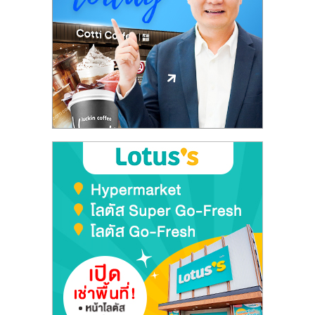
รน
ไชส์
ขาย
หน้า
บ้าน
ลงทุน
น้อย
คืน
ทุน
ไว,
ที่
ปรึกษา
การ
ลงทุน
และ
ขยาย
สา
ขา
แฟ