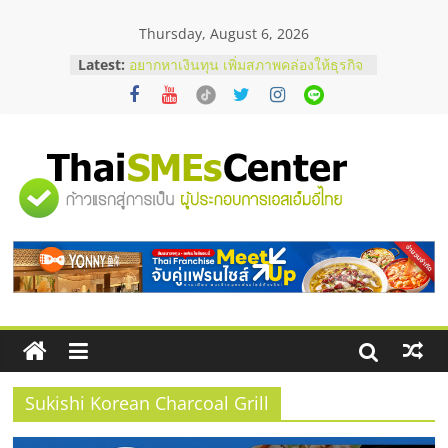
Skip
Thursday, August 6, 2026
to
content
Latest:
อยากหาเงินทุน เพิ่มสภาพคล่องให้ธุรกิจ
เริ่มยังไงให้ผ่านฉลุย
สัมมนาออนไลน์ โอกาสบริหารสถานี
บริการน้ำมัน Shell
สัมมนาลงทุน แฟรนไชส์ยอนนี่
ThaiFranchise Meet Up จับคู่แฟรน
"ศูนย์
ไชส์ ครั้งที่ 8
ร้านเครื่องเสียงคุณภาพสูง พร้อม
โซลูชันระบบภาพและเสียง
รวม
บริษัท Cybersecurity ในไทยที่ไหนดี?
วิธีเลือกผู้ให้บริการให้คุ้มค่าและตอบ
โจทย์ธุรกิจ
ข้อมูล
ธุรกิจ
SME
Sukishi Korean Charcoal Grill