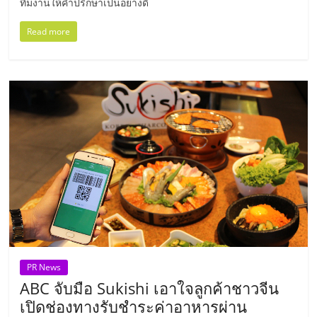
ทีมงานให้คำปรึกษาเป็นอย่างดี
ลงทุน
Read more
และ
ขยาย
สา
ขา
แฟ
รน
PR News
ABC จับมือ Sukishi เอาใจลูกค้าชาวจีน
ไชส์,
เปิดช่องทางรับชำระค่าอาหารผ่าน