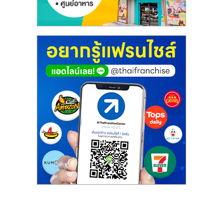
รน
ไชส์,
ศูนย์
รวม
แฟ
รน
ไชส์
พร้อม
ทำเล
สำหรับ
เปิด
ร้าน
ปรึกษา
ฟรี,
บริการ
พัฒนา
ระบบ
แฟ