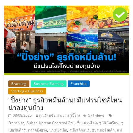
แฟ
รน
ไชส์,
รวม
แฟ
รน
Branding
Business Planning
Franchise
Starting a Business
ไชส์
“ปิ้งย่าง” ธุรกิจหมื่นล้าน! มีแฟรนไชส์ไหน
น่าลงทุนบ้าง
ขาย
08/08/2025
คุณรัตนชัย ม่วงงาม (เปี๊ยก)
571 views
,
,
,
,
Franchise
Sukishi Korean Charcoal Grill
ซื้อแฟรนไชส์
ซูกิชิ โคเรียน
ซู
,
,
,
,
,
เปอร์สเต็กส์
ตลาดปิ้งย่าง
นาเนียสเต็ก
สเต็กเด็กแนว
ฮิปสเตอร์ สเต็ก
แฟ