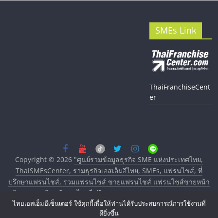
SMEs Link
ThaiFranchiseCent
er
Copyright © 2026
"ศูนย์รวมข้อมูลธุรกิจ SME แห่งประเทศไทย,
ThaiSMEsCenter, รวมธุรกิจเอสเอ็มอีไทย, SMEs, แฟรนไชส์, ที่
ปรึกษาแฟรนไชส์, รวมแฟรนไชส์ ขายแฟรนไชส์ แฟรนไชส์ขายหน้า
บ้าน ลงทุนน้อย คืนทุนไว, ที่ปรึกษาการลงทุนและขยายสาขาแฟรน
ไชส์, ศูนย์รวมแฟรนไชส์ พร้อมทำเลสำหรับเปิดร้าน ปรึกษาฟรี,
ไทยเอสเอ็มอีเซ็นเตอร์ ใช้คุกกี้เพื่อให้ท่านได้รับประสบการณ์การใช้งานที่
ดียิ่งขึ้น
บริการพัฒนาระบบแฟรนไชส์"
. All rights reserved.