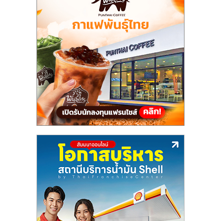
เปิด
ร้าน
ปรึกษา
ฟรี,
บริการ
พัฒนา
ระบบ
แฟ