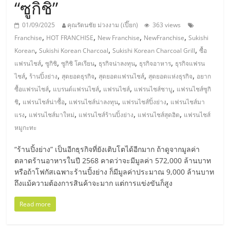
มอี
“ซูกิชิ”
01/09/2025
คุณรัตนชัย ม่วงงาม (เปี๊ยก)
363 views
ไทย,
,
,
,
,
Franchise
HOT FRANCHISE
New Franchise
NewFranchise
Sukishi
,
,
,
Korean
Sukishi Korean Charcoal
Sukishi Korean Charcoal Grill
ซื้อ
SMEs,
,
,
,
,
,
แฟรนไชส์
ซูกิชิ
ซูกิชิ โคเรียน
ธุรกิจน่าลงทุน
ธุรกิจอาหาร
ธุรกิจแฟรน
,
,
,
,
,
ไชส์
ร้านปิ้งย่าง
สุดยอดธุรกิจ
สุดยอดแฟรนไชส์
สุดยอดแห่งธุรกิจ
อยาก
แฟ
,
,
,
,
ซื้อแฟรนไชส์
แบรนด์แฟรนไชส์
แฟรนไชส์
แฟรนไชส์ชาบู
แฟรนไชส์ซูกิ
,
,
,
,
ชิ
แฟรนไชส์น่าซื้อ
แฟรนไชส์น่าลงทุน
แฟรนไชส์ปิ้งย่าง
แฟรนไชส์มา
รน
,
,
,
,
แรง
แฟรนไชส์มาใหม่
แฟรนไชส์ร้านปิ้งย่าง
แฟรนไชส์สุดฮิต
แฟรนไชส์
หมูกะทะ
ไชส์,
“ร้านปิ้งย่าง” เป็นอีกธุรกิจที่ยังเติบโตได้อีกมาก ถ้าดูจากมูลค่า
ตลาดร้านอาหารในปี 2568 คาดว่าจะมีมูลค่า 572,000 ล้านบาท
ที่
หรือถ้าโฟกัสเฉพาะร้านปิ้งย่าง ก็มีมูลค่าประมาณ 9,000 ล้านบาท
ถึงแม้ความต้องการสินค้าจะมาก แต่การแข่งขันก็สูง
ปรึกษา
Read more