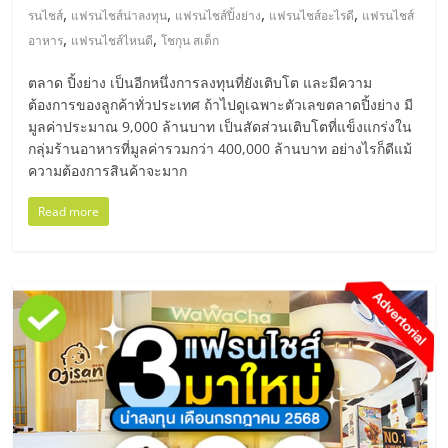
แฟ
,
,
,
,
รนไชส์
แฟรนไชส์น่าลงทุน
แฟรนไชส์ปิ้งย่าง
แฟรนไชส์อะไรดี
แฟรนไชส์
รน
,
,
อาหาร
แฟรนไชส์ไหนดี
โชกุน สเต็ก
ตลาด ปิ้งย่าง เป็นอีกหนึ่งการลงทุนที่ยังเติบโต และมีความ
ไชส์
ต้องการของลูกค้าทั่วประเทศ ถ้าไปดูเฉพาะตัวเลขตลาดปิ้งย่าง มี
มูลค่าประมาณ 9,000 ล้านบาท เป็นสัดส่วนเติบโตที่แข็งแกร่งใน
แฟ
กลุ่มร้านอาหารที่มูลค่ารวมกว่า 400,000 ล้านบาท อย่างไรก็ดีแม้
ความต้องการสินค้าจะมาก
รน
Read more
ไชส์
ขาย
หน้า
บ้าน