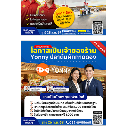
รน
ไชส์"
"ศูนย์
รวม
ข้อมูล
ธุรกิจ
SME
แห่ง
ประเทศไทย,
ThaiSMEsCenter,
รวม
ธุรกิจ
เอ
ส
เอ็
มอี