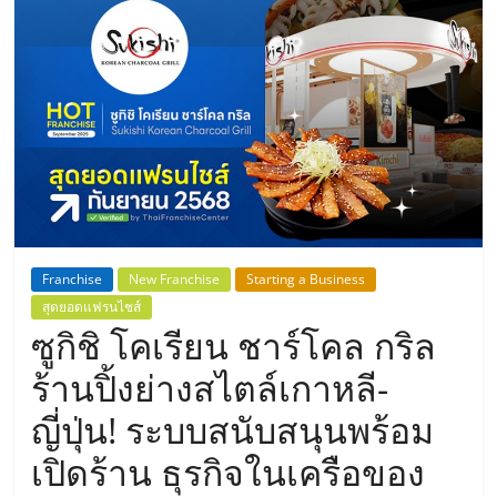
แห่ง
ประเทศไทย,
ThaiSMEsCenter,
รวม
ธุรกิจ
Franchise
New Franchise
Starting a Business
สุดยอดแฟรนไชส์
เอ
ซูกิชิ โคเรียน ชาร์โคล กริล
ส
ร้านปิ้งย่างสไตล์เกาหลี-
ญี่ปุ่น! ระบบสนับสนุนพร้อม
เอ็
เปิดร้าน ธุรกิจในเครือของ