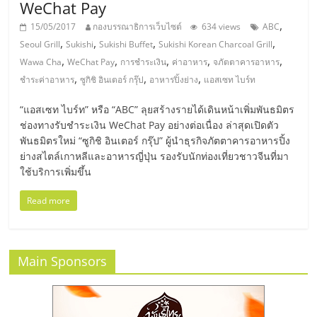
WeChat Pay
ศูนย์
,
15/05/2017
กองบรรณาธิการเว็บไซต์
634 views
ABC
,
,
,
,
Seoul Grill
Sukishi
Sukishi Buffet
Sukishi Korean Charcoal Grill
รวม
,
,
,
,
,
Wawa Cha
WeChat Pay
การชำระเงิน
ค่าอาหาร
จภัตตาคารอาหาร
,
,
,
ชำระค่าอาหาร
ซูกิชิ อินเตอร์ กรุ๊ป
อาหารปิ้งย่าง
แอสเซท ไบร์ท
แฟ
“แอสเซท ไบร์ท” หรือ “ABC” ลุยสร้างรายได้เดินหน้าเพิ่มพันธมิตร
ช่องทางรับชำระเงิน WeChat Pay อย่างต่อเนื่อง ล่าสุดเปิดตัว
รน
พันธมิตรใหม่ “ซูกิชิ อินเตอร์ กรุ๊ป” ผู้นำธุรกิจภัตตาคารอาหารปิ้ง
ย่างสไตล์เกาหลีและอาหารญี่ปุ่น รองรับนักท่องเที่ยวชาวจีนที่มา
ไชส์
ใช้บริการเพิ่มขึ้น
Read more
พร้อม
ทำเล
Main Sponsors
สำหรับ