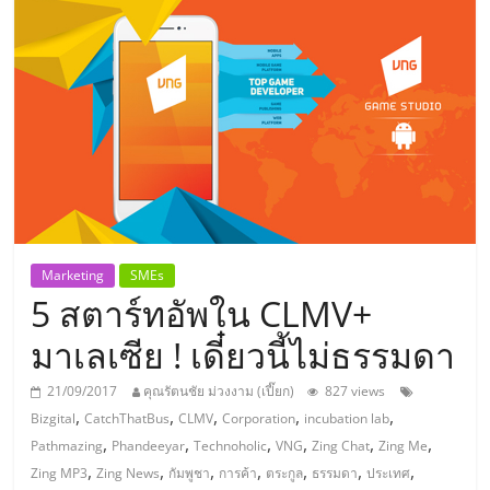
แห่ง
ประเทศไทย,
ThaiSMEsCenter,
รวม
ธุรกิจ
Marketing
SMEs
5 สตาร์ทอัพใน CLMV+
เอ
มาเลเซีย ! เดี๋ยวนี้ไม่ธรรมดา
ส
21/09/2017
คุณรัตนชัย ม่วงงาม (เปี๊ยก)
827 views
,
,
,
,
,
Bizgital
CatchThatBus
CLMV
Corporation
incubation lab
เอ็
,
,
,
,
,
,
Pathmazing
Phandeeyar
Technoholic
VNG
Zing Chat
Zing Me
,
,
,
,
,
,
,
Zing MP3
Zing News
กัมพูชา
การค้า
ตระกูล
ธรรมดา
ประเทศ