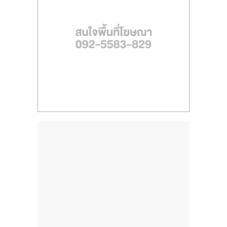
ไทย,
SMEs,
แฟ
รน
ไชส์,
ที่
ปรึกษา
แฟ
รน
ไชส์,
รวม
แฟ
รน
ไชส์
ขาย
แฟ
รน
ไชส์
แฟ