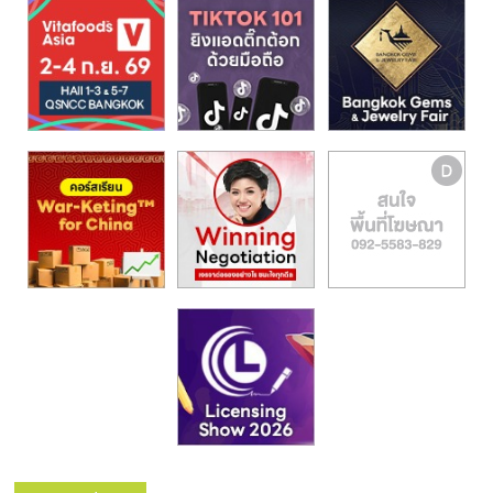
รน
ไชส์,
ศูนย์
รวม
แฟ
รน
ไชส์
พร้อม
ทำเล
สำหรับ
เปิด
ร้าน
ปรึกษา
ฟรี,
บริการ
พัฒนา
ระบบ
แฟ