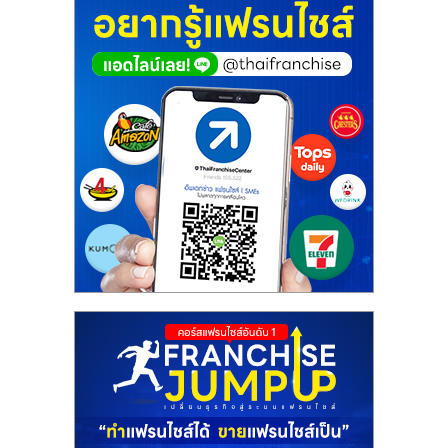
ศูนย์
รวม
แฟ
รน
ไชส์
พร้อม
ทำเล
สำหรับ