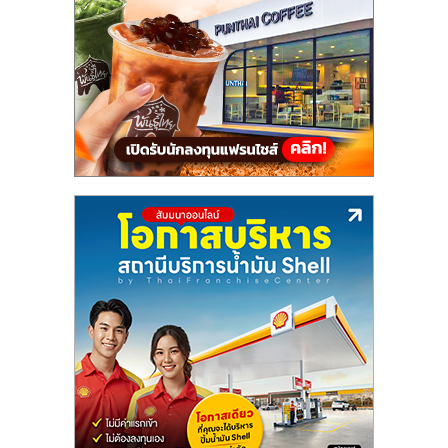
แฟ
รน
ไชส์,
รวม
แฟ
รน
ไชส์
ขาย