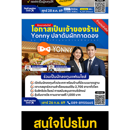
แฟ
รน
ไชส์
แฟ
รน
ไชส์
ขาย
หน้า
บ้าน