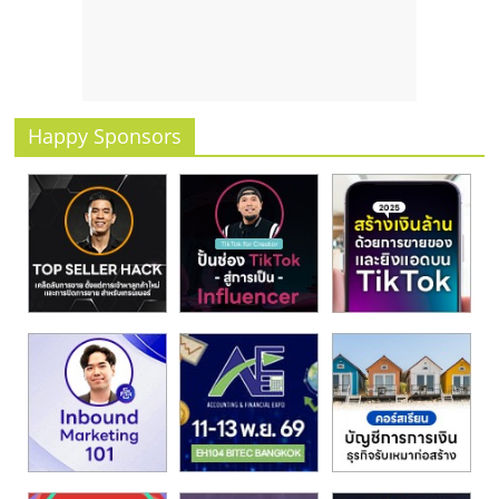
รน
ไชส์
ขาย
หน้า
บ้าน
Happy Sponsors
ลงทุน
น้อย
คืน
ทุน
ไว,
ที่
ปรึกษา
การ
ลงทุน
และ
ขยาย
สา
ขา
แฟ