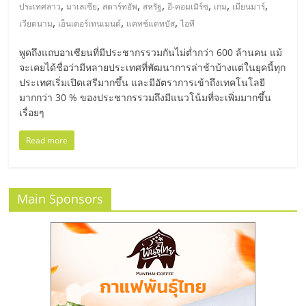
มอี
,
,
,
,
,
,
,
ประเทศลาว
มาเลเซีย
สตาร์ทอัพ
สหรัฐ
อี-คอมเมิร์ซ
เกม
เมียนมาร์
,
,
,
เวียดนาม
เอ็นเตอร์เทนเมนต์
แคทช์แดทบัส
ไอที
ไทย,
พูดถึงแถบอาเซียนที่มีประชากรรวมกันไม่ต่ำกว่า 600 ล้านคน แม้
จะเคยได้ชื่อว่ามีหลายประเทศที่พัฒนาการล่าช้าบ้างแต่ในยุคนี้ทุก
SMEs,
ประเทศเริ่มเปิดเสรีมากขึ้น และมีอัตราการเข้าถึงเทคโนโลยี
มากกว่า 30 % ของประชากรรวมถึงมีแนวโน้มที่จะเพิ่มมากขึ้น
แฟ
เรื่อยๆ
Read more
รน
ไชส์,
Main Sponsors
ที่
ปรึกษา