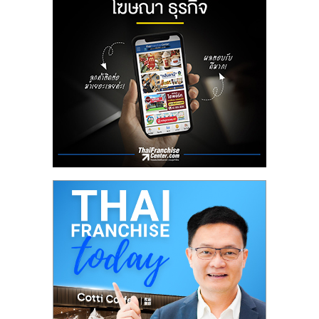
ลงทุน
น้อย
คืน
ทุน
ไว,
ที่
ปรึกษา
การ