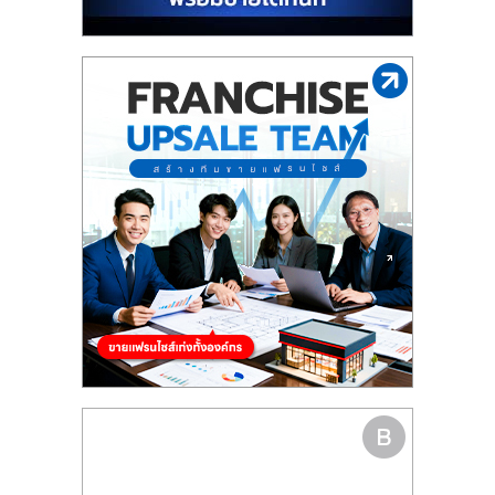
รน
ไชส์"
"ศูนย์
รวม
ข้อมูล
ธุรกิจ
SME
แห่ง
ประเทศไทย,
ThaiSMEsCenter,
รวม
ธุรกิจ
เอ
ส
เอ็
มอี