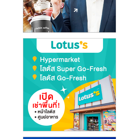
ลงทุน
และ
ขยาย
สา
ขา
แฟ
รน
ไชส์,