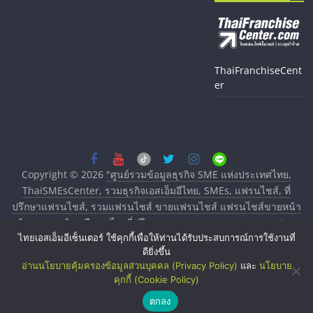
ThaiFranchiseCent
er
Copyright © 2026
"ศูนย์รวมข้อมูลธุรกิจ SME แห่งประเทศไทย,
ThaiSMEsCenter, รวมธุรกิจเอสเอ็มอีไทย, SMEs, แฟรนไชส์, ที่
ปรึกษาแฟรนไชส์, รวมแฟรนไชส์ ขายแฟรนไชส์ แฟรนไชส์ขายหน้า
บ้าน ลงทุนน้อย คืนทุนไว, ที่ปรึกษาการลงทุนและขยายสาขาแฟรน
ไทยเอสเอ็มอีเซ็นเตอร์ ใช้คุกกี้เพื่อให้ท่านได้รับประสบการณ์การใช้งานที่
ไชส์, ศูนย์รวมแฟรนไชส์ พร้อมทำเลสำหรับเปิดร้าน ปรึกษาฟรี,
ดียิ่งขึ้น
บริการพัฒนาระบบแฟรนไชส์"
. All rights reserved.
อ่านนโยบายคุ้มครองข้อมูลส่วนบุคคล (Privacy Policy)
และ
นโยบาย
คุกกี้ (Cookie Policy)
ตกลง