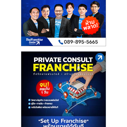
เปิด
ร้าน
ปรึกษา
ฟรี,
บริการ
พัฒนา
ระบบ
แฟ