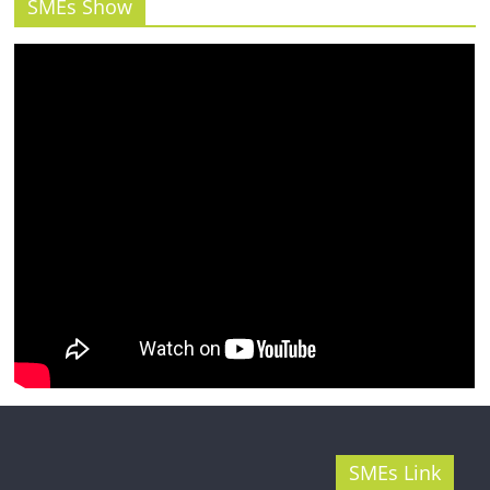
รน
SMEs Show
ไชส์"
SMEs Link