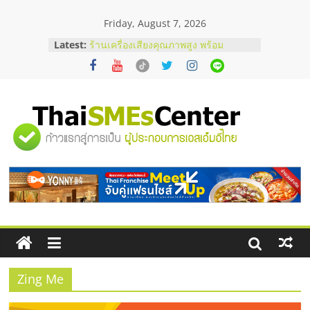
Skip
Friday, August 7, 2026
to
สัมมนาลงทุน แฟรนไชส์ยอนนี่
content
Latest:
ThaiFranchise Meet Up จับคู่แฟรน
ไชส์ ครั้งที่ 8
ร้านเครื่องเสียงคุณภาพสูง พร้อม
โซลูชันระบบภาพและเสียง
บริษัท Cybersecurity ในไทยที่ไหนดี?
วิธีเลือกผู้ให้บริการให้คุ้มค่าและตอบ
"ศูนย์
โจทย์ธุรกิจ
อยากหาเงินทุน เพิ่มสภาพคล่องให้ธุรกิจ
เริ่มยังไงให้ผ่านฉลุย
รวม
สัมมนาออนไลน์ โอกาสบริหารสถานี
บริการน้ำมัน Shell
ข้อมูล
ธุรกิจ
SME
Zing Me