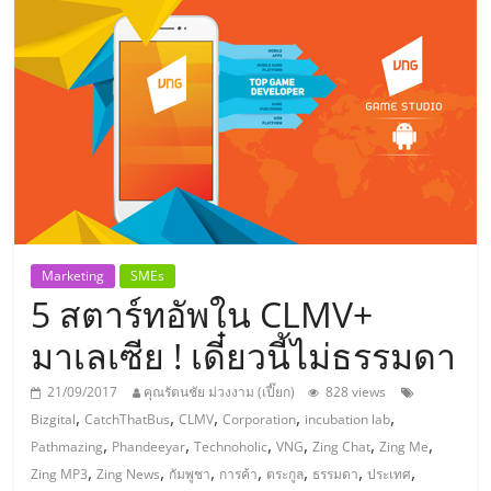
แห่ง
ประเทศไทย,
ThaiSMEsCenter,
รวม
ธุรกิจ
Marketing
SMEs
5 สตาร์ทอัพใน CLMV+
เอ
มาเลเซีย ! เดี๋ยวนี้ไม่ธรรมดา
ส
21/09/2017
คุณรัตนชัย ม่วงงาม (เปี๊ยก)
828 views
,
,
,
,
,
Bizgital
CatchThatBus
CLMV
Corporation
incubation lab
เอ็
,
,
,
,
,
,
Pathmazing
Phandeeyar
Technoholic
VNG
Zing Chat
Zing Me
,
,
,
,
,
,
,
Zing MP3
Zing News
กัมพูชา
การค้า
ตระกูล
ธรรมดา
ประเทศ