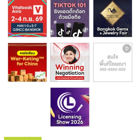
รน
ไชส์,
ศูนย์
รวม
แฟ
รน
ไชส์
พร้อม
ทำเล
สำหรับ
เปิด
ร้าน
ปรึกษา
ฟรี,
บริการ
พัฒนา
ระบบ
แฟ