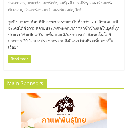
มอี
,
,
,
,
,
,
,
ประเทศลาว
มาเลเซีย
สตาร์ทอัพ
สหรัฐ
อี-คอมเมิร์ซ
เกม
เมียนมาร์
,
,
,
เวียดนาม
เอ็นเตอร์เทนเมนต์
แคทช์แดทบัส
ไอที
ไทย,
พูดถึงแถบอาเซียนที่มีประชากรรวมกันไม่ต่ำกว่า 600 ล้านคน แม้
จะเคยได้ชื่อว่ามีหลายประเทศที่พัฒนาการล่าช้าบ้างแต่ในยุคนี้ทุก
SMEs,
ประเทศเริ่มเปิดเสรีมากขึ้น และมีอัตราการเข้าถึงเทคโนโลยี
มากกว่า 30 % ของประชากรรวมถึงมีแนวโน้มที่จะเพิ่มมากขึ้น
แฟ
เรื่อยๆ
Read more
รน
ไชส์,
Main Sponsors
ที่
ปรึกษา