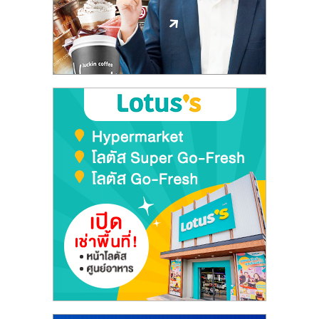
ลงทุน
และ
ขยาย
สา
ขา
แฟ
รน
ไชส์,