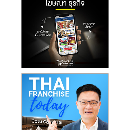
ลงทุน
น้อย
คืน
ทุน
ไว,
ที่
ปรึกษา
การ