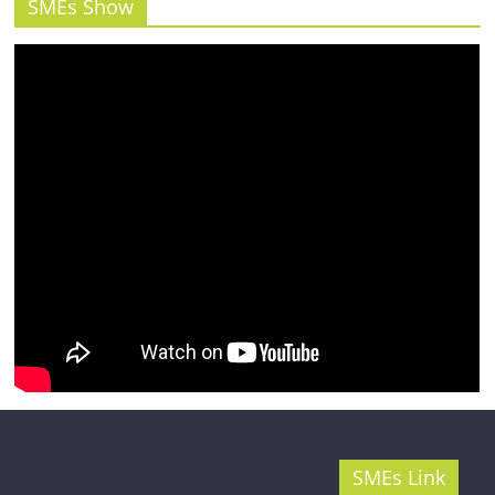
รน
SMEs Show
ไชส์"
SMEs Link