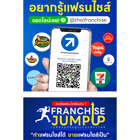
ศูนย์
รวม
แฟ
รน
ไชส์
พร้อม
ทำเล
สำหรับ