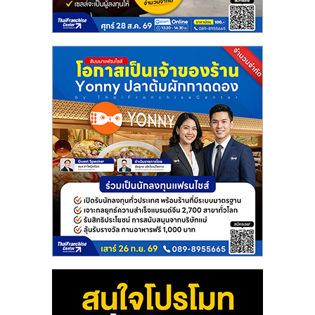
แฟ
รน
ไชส์
แฟ
รน
ไชส์
ขาย
หน้า
บ้าน