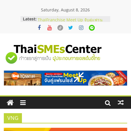
Skip
Saturday, August 8, 2026
to
content
Latest:
สัมมนาลงทุน แฟรนไชส์ยอนนี่
ThaiFranchise Meet Up จับคู่แฟรน
ไชส์ ครั้งที่ 8
ร้านเครื่องเสียงคุณภาพสูง พร้อม
โซลูชันระบบภาพและเสียง
บริษัท Cybersecurity ในไทยที่ไหนดี?
"ศูนย์
วิธีเลือกผู้ให้บริการให้คุ้มค่าและตอบ
โจทย์ธุรกิจ
อยากหาเงินทุน เพิ่มสภาพคล่องให้ธุรกิจ
รวม
เริ่มยังไงให้ผ่านฉลุย
สัมมนาออนไลน์ โอกาสบริหารสถานี
บริการน้ำมัน Shell
ข้อมูล
ธุรกิจ
SME
VNG