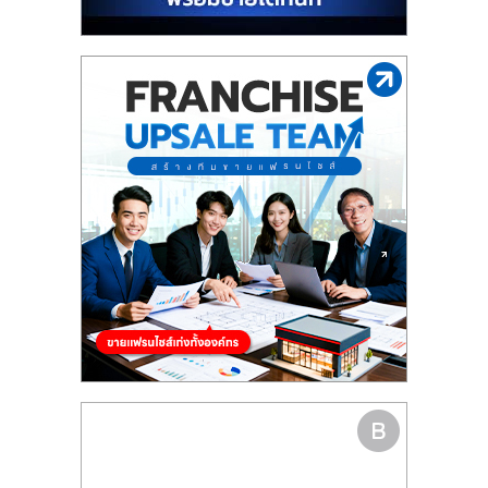
รน
ไชส์"
"ศูนย์
รวม
ข้อมูล
ธุรกิจ
SME
แห่ง
ประเทศไทย,
ThaiSMEsCenter,
รวม
ธุรกิจ
เอ
ส
เอ็
มอี