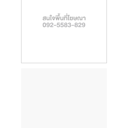
ไทย,
SMEs,
แฟ
รน
ไชส์,
ที่
ปรึกษา
แฟ
รน
ไชส์,
รวม
แฟ
รน
ไชส์
ขาย
แฟ
รน
ไชส์
แฟ