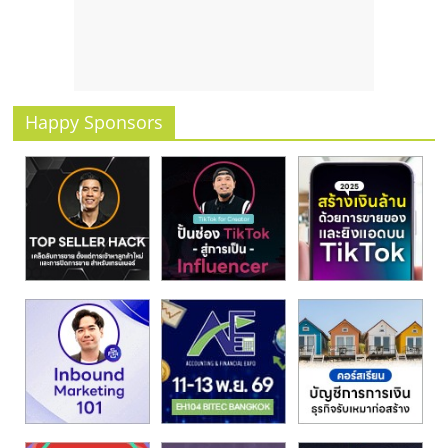
รน
ไชส์
ขาย
หน้า
บ้าน
Happy Sponsors
ลงทุน
น้อย
คืน
ทุน
ไว,
ที่
ปรึกษา
การ
ลงทุน
และ
ขยาย
สา
ขา
แฟ