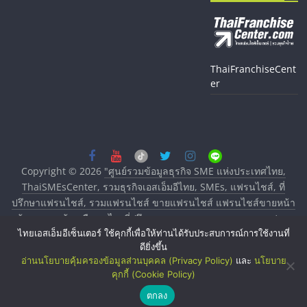
ThaiFranchiseCent
er
Copyright © 2026
"ศูนย์รวมข้อมูลธุรกิจ SME แห่งประเทศไทย,
ThaiSMEsCenter, รวมธุรกิจเอสเอ็มอีไทย, SMEs, แฟรนไชส์, ที่
ปรึกษาแฟรนไชส์, รวมแฟรนไชส์ ขายแฟรนไชส์ แฟรนไชส์ขายหน้า
บ้าน ลงทุนน้อย คืนทุนไว, ที่ปรึกษาการลงทุนและขยายสาขาแฟรน
ไทยเอสเอ็มอีเซ็นเตอร์ ใช้คุกกี้เพื่อให้ท่านได้รับประสบการณ์การใช้งานที่
ไชส์, ศูนย์รวมแฟรนไชส์ พร้อมทำเลสำหรับเปิดร้าน ปรึกษาฟรี,
ดียิ่งขึ้น
บริการพัฒนาระบบแฟรนไชส์"
. All rights reserved.
อ่านนโยบายคุ้มครองข้อมูลส่วนบุคคล (Privacy Policy)
และ
นโยบาย
คุกกี้ (Cookie Policy)
ตกลง