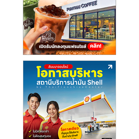
แฟ
รน
ไชส์,
รวม
แฟ
รน
ไชส์
ขาย