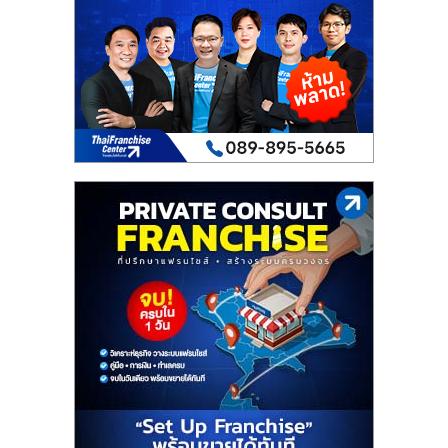
เปิด
ร้าน
ปรึกษา
ฟรี,
บริการ
พัฒนา
ระบบ
แฟ