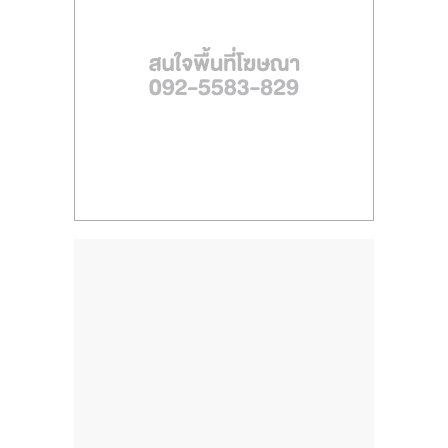
ไทย,
SMEs,
แฟ
รน
ไชส์,
ที่
ปรึกษา
แฟ
รน
ไชส์,
รวม
แฟ
รน
ไชส์
ขาย
แฟ
รน
ไชส์
แฟ