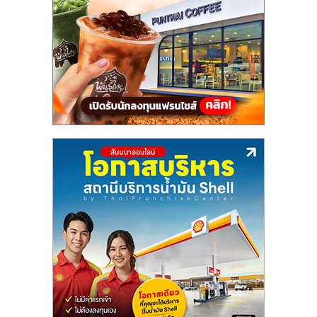
แฟ
รน
ไชส์,
รวม
แฟ
รน
ไชส์
ขาย