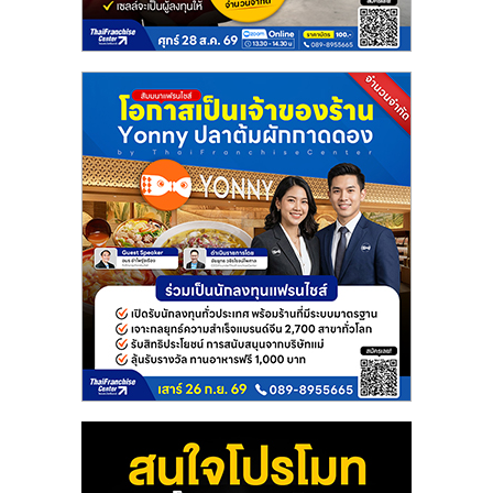
แฟ
รน
ไชส์
แฟ
รน
ไชส์
ขาย
หน้า
บ้าน