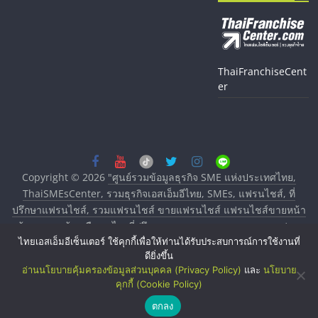
ThaiFranchiseCent
er
Copyright © 2026
"ศูนย์รวมข้อมูลธุรกิจ SME แห่งประเทศไทย,
ThaiSMEsCenter, รวมธุรกิจเอสเอ็มอีไทย, SMEs, แฟรนไชส์, ที่
ปรึกษาแฟรนไชส์, รวมแฟรนไชส์ ขายแฟรนไชส์ แฟรนไชส์ขายหน้า
บ้าน ลงทุนน้อย คืนทุนไว, ที่ปรึกษาการลงทุนและขยายสาขาแฟรน
ไทยเอสเอ็มอีเซ็นเตอร์ ใช้คุกกี้เพื่อให้ท่านได้รับประสบการณ์การใช้งานที่
ไชส์, ศูนย์รวมแฟรนไชส์ พร้อมทำเลสำหรับเปิดร้าน ปรึกษาฟรี,
ดียิ่งขึ้น
บริการพัฒนาระบบแฟรนไชส์"
. All rights reserved.
อ่านนโยบายคุ้มครองข้อมูลส่วนบุคคล (Privacy Policy)
และ
นโยบาย
คุกกี้ (Cookie Policy)
ตกลง