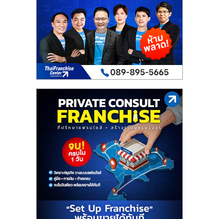
เปิด
ร้าน
ปรึกษา
ฟรี,
บริการ
พัฒนา
ระบบ
แฟ