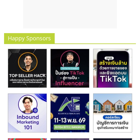
รน
ไชส์
ขาย
หน้า
บ้าน
Happy Sponsors
ลงทุน
น้อย
คืน
ทุน
ไว,
ที่
ปรึกษา
การ
ลงทุน
และ
ขยาย
สา
ขา
แฟ