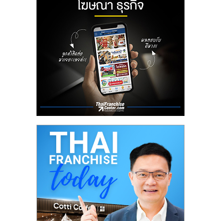
ลงทุน
น้อย
คืน
ทุน
ไว,
ที่
ปรึกษา
การ