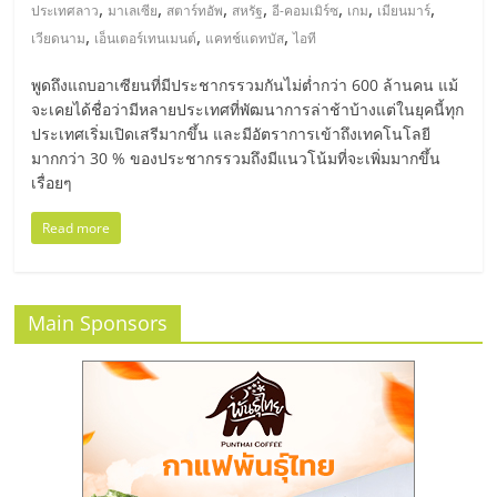
มอี
,
,
,
,
,
,
,
ประเทศลาว
มาเลเซีย
สตาร์ทอัพ
สหรัฐ
อี-คอมเมิร์ซ
เกม
เมียนมาร์
,
,
,
เวียดนาม
เอ็นเตอร์เทนเมนต์
แคทช์แดทบัส
ไอที
ไทย,
พูดถึงแถบอาเซียนที่มีประชากรรวมกันไม่ต่ำกว่า 600 ล้านคน แม้
จะเคยได้ชื่อว่ามีหลายประเทศที่พัฒนาการล่าช้าบ้างแต่ในยุคนี้ทุก
SMEs,
ประเทศเริ่มเปิดเสรีมากขึ้น และมีอัตราการเข้าถึงเทคโนโลยี
มากกว่า 30 % ของประชากรรวมถึงมีแนวโน้มที่จะเพิ่มมากขึ้น
แฟ
เรื่อยๆ
Read more
รน
ไชส์,
Main Sponsors
ที่
ปรึกษา