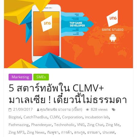
แห่ง
ประเทศไทย,
ThaiSMEsCenter,
รวม
ธุรกิจ
Marketing
SMEs
5 สตาร์ทอัพใน CLMV+
เอ
มาเลเซีย ! เดี๋ยวนี้ไม่ธรรมดา
ส
21/09/2017
คุณรัตนชัย ม่วงงาม (เปี๊ยก)
828 views
,
,
,
,
,
Bizgital
CatchThatBus
CLMV
Corporation
incubation lab
เอ็
,
,
,
,
,
,
Pathmazing
Phandeeyar
Technoholic
VNG
Zing Chat
Zing Me
,
,
,
,
,
,
,
Zing MP3
Zing News
กัมพูชา
การค้า
ตระกูล
ธรรมดา
ประเทศ