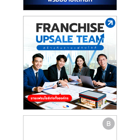
รน
ไชส์"
"ศูนย์
รวม
ข้อมูล
ธุรกิจ
SME
แห่ง
ประเทศไทย,
ThaiSMEsCenter,
รวม
ธุรกิจ
เอ
ส
เอ็
มอี