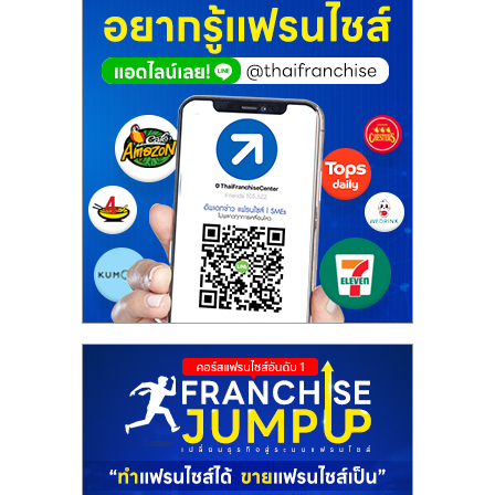
ศูนย์
รวม
แฟ
รน
ไชส์
พร้อม
ทำเล
สำหรับ