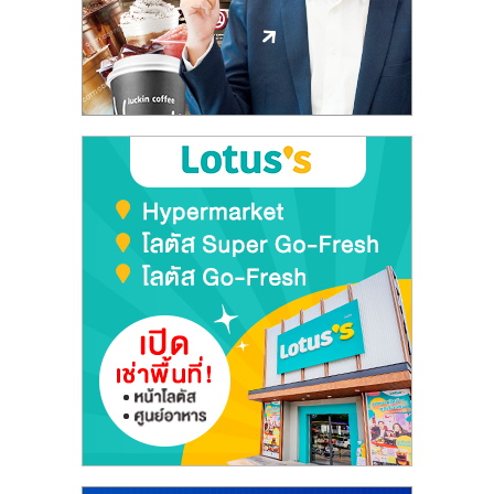
ลงทุน
และ
ขยาย
สา
ขา
แฟ
รน
ไชส์,