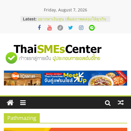
Skip
Friday, August 7, 2026
to
content
Latest:
อยากหาเงินทุน เพิ่มสภาพคล่องให้ธุรกิจ
เริ่มยังไงให้ผ่านฉลุย
สัมมนาออนไลน์ โอกาสบริหารสถานี
บริการน้ำมัน Shell
สัมมนาลงทุน แฟรนไชส์ยอนนี่
ThaiFranchise Meet Up จับคู่แฟรน
"ศูนย์
ไชส์ ครั้งที่ 8
ร้านเครื่องเสียงคุณภาพสูง พร้อม
โซลูชันระบบภาพและเสียง
รวม
บริษัท Cybersecurity ในไทยที่ไหนดี?
วิธีเลือกผู้ให้บริการให้คุ้มค่าและตอบ
โจทย์ธุรกิจ
ข้อมูล
ธุรกิจ
SME
Pathmazing