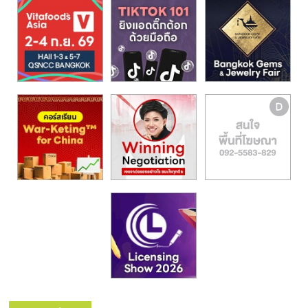
รน
ไชส์,
ศูนย์
รวม
แฟ
รน
ไชส์
พร้อม
ทำเล
สำหรับ
เปิด
ร้าน
ปรึกษา
ฟรี,
บริการ
พัฒนา
ระบบ
แฟ