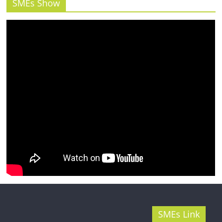
รน
SMEs Show
ไชส์"
SMEs Link