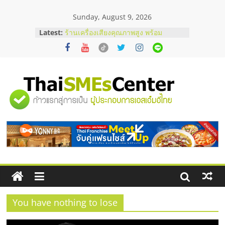
Skip
Sunday, August 9, 2026
to
content
Latest:
ร้านเครื่องเสียงคุณภาพสูง พร้อม
โซลูชันระบบภาพและเสียง
บริษัท Cybersecurity ในไทยที่ไหนดี?
วิธีเลือกผู้ให้บริการให้คุ้มค่าและตอบ
โจทย์ธุรกิจ
อยากหาเงินทุน เพิ่มสภาพคล่องให้ธุรกิจ
"ศูนย์
เริ่มยังไงให้ผ่านฉลุย
สัมมนาออนไลน์ โอกาสบริหารสถานี
บริการน้ำมัน Shell
รวม
สัมมนาลงทุน แฟรนไชส์ยอนนี่
ThaiFranchise Meet Up จับคู่แฟรน
ไชส์ ครั้งที่ 8
ข้อมูล
ธุรกิจ
SME
You have nothing to lose