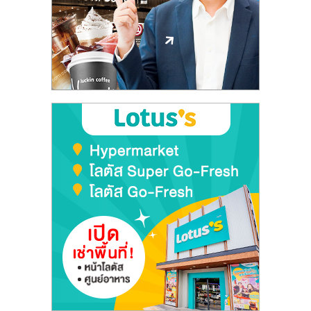
ลงทุน
และ
ขยาย
สา
ขา
แฟ
รน
ไชส์,