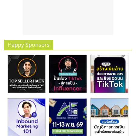
รน
ไชส์
ขาย
หน้า
บ้าน
ลงทุน
Happy Sponsors
น้อย
คืน
ทุน
ไว,
ที่
ปรึกษา
การ
ลงทุน
และ
ขยาย
สา
ขา
แฟ