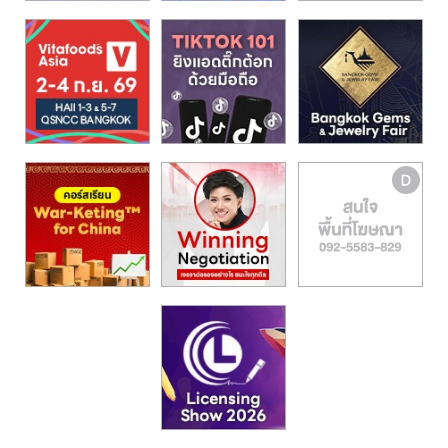
รน
ไชส์,
ศูนย์
รวม
แฟ
รน
ไชส์
พร้อม
ทำเล
สำหรับ
เปิด
ร้าน
ปรึกษา
ฟรี,
บริการ
พัฒนา
ระบบ
แฟ