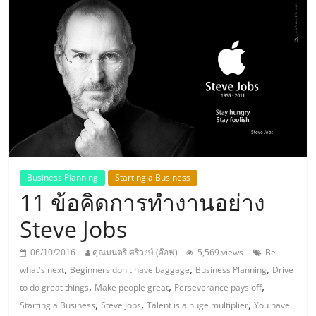
แห่ง
ประเทศไทย,
ThaiSMEsCenter,
รวม
ธุรกิจ
Business Planning
Starting a Business
11 ข้อคิดการทำงานอย่าง
เอ
Steve Jobs
ส
06/10/2016
คุณมนตรี ศรีวงษ์ (อ๊อฟ)
5,569 views
Be
,
,
,
what's next
Beginners don't have baggage
Business Planning
Drive
เอ็
,
,
,
to do great things
Make people great
Perseverance pays off
,
,
,
Starting a Business
Steve Jobs
Talent is a huge multiplier
You have