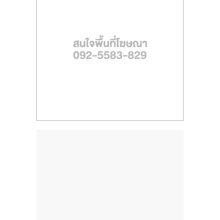
ไทย,
SMEs,
แฟ
รน
ไชส์,
ที่
ปรึกษา
แฟ
รน
ไชส์,
รวม
แฟ
รน
ไชส์
ขาย
แฟ
รน
ไชส์
แฟ