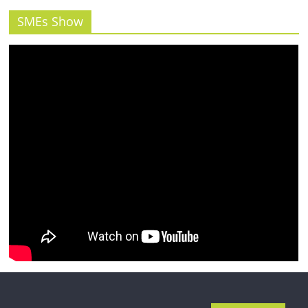
รน
ไชส์"
SMEs Show