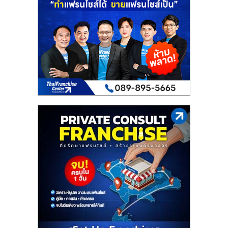
เปิด
ร้าน
ปรึกษา
ฟรี,
บริการ
พัฒนา
ระบบ
แฟ