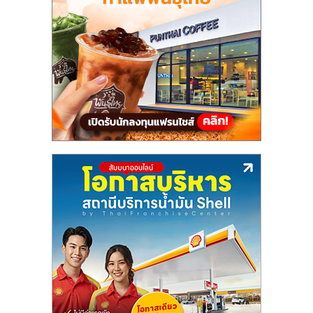
แฟ
รน
ไชส์,
รวม
แฟ
รน
ไชส์
ขาย