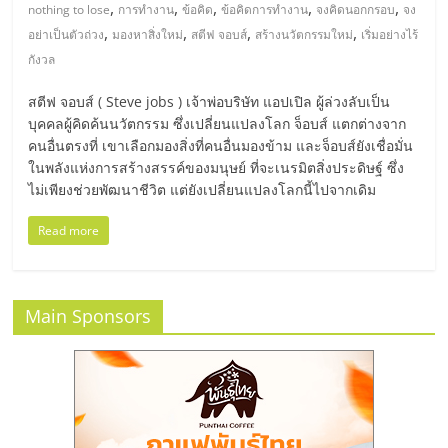
มอี
,
,
,
,
,
nothing to lose
การทำงาน
ข้อคิด
ข้อคิดการทำงาน
จงคิดนอกกรอบ
จง
,
,
,
,
อย่าเป็นตัวถ่วง
มองหาสิ่งใหม่
สตีฟ จอบส์
สร้างนวัตกรรมใหม่
เริ่มอย่างไร้
ไทย,
กังวล
สตีฟ จอบส์ ( Steve jobs ) เจ้าพ่อบริษัท แอปเปิล ผู้ล่วงลับเป็น
SMEs,
บุคคลผู้คิดค้นนวัตกรรม ซึ่งเปลี่ยนแปลงโลก จ็อบส์ แตกต่างจาก
คนอื่นตรงที่ เขาเลือกมองสิ่งที่คนอื่นมองข้าม และจ็อบส์ยังเชื่อมั่น
แฟ
ในพลังแห่งการสร้างสรรค์ของมนุษย์ ที่จะเนรมิตสิ่งประดิษฐ์ ซึ่ง
ไม่เพียงช่วยพัฒนาชีวิต แต่ยังเปลี่ยนแปลงโลกนี้ไปจากเดิม
รน
Read more
ไชส์,
Main Sponsors
ที่
ปรึกษา