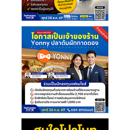
แฟ
รน
ไชส์
แฟ
รน
ไชส์
ขาย
หน้า
บ้าน