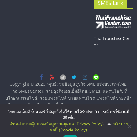
SMEs Link
ThaiFranchiseCent
er
Copyright © 2026
"ศูนย์รวมข้อมูลธุรกิจ SME แห่งประเทศไทย,
ThaiSMEsCenter, รวมธุรกิจเอสเอ็มอีไทย, SMEs, แฟรนไชส์, ที่
ปรึกษาแฟรนไชส์, รวมแฟรนไชส์ ขายแฟรนไชส์ แฟรนไชส์ขายหน้า
บ้าน ลงทุนน้อย คืนทุนไว, ที่ปรึกษาการลงทุนและขยายสาขาแฟรน
ไทยเอสเอ็มอีเซ็นเตอร์ ใช้คุกกี้เพื่อให้ท่านได้รับประสบการณ์การใช้งานที่
ไชส์, ศูนย์รวมแฟรนไชส์ พร้อมทำเลสำหรับเปิดร้าน ปรึกษาฟรี,
ดียิ่งขึ้น
บริการพัฒนาระบบแฟรนไชส์"
. All rights reserved.
อ่านนโยบายคุ้มครองข้อมูลส่วนบุคคล (Privacy Policy)
และ
นโยบาย
คุกกี้ (Cookie Policy)