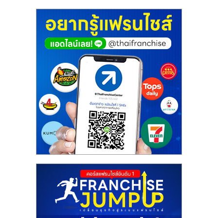
ศูนย์
รวม
แฟ
รน
ไชส์
พร้อม
ทำเล
สำหรับ