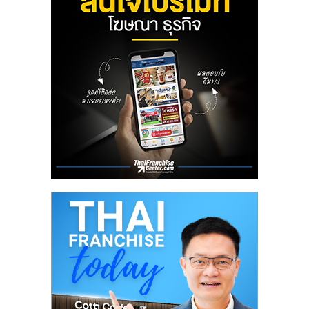
ลงทุน
น้อย
คืน
ทุน
ไว,
ที่
ปรึกษา
การ