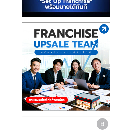
รน
ไชส์"
"ศูนย์
รวม
ข้อมูล
ธุรกิจ
SME
แห่ง
ประเทศไทย,
ThaiSMEsCenter,
รวม
ธุรกิจ
เอ
ส
เอ็
มอี