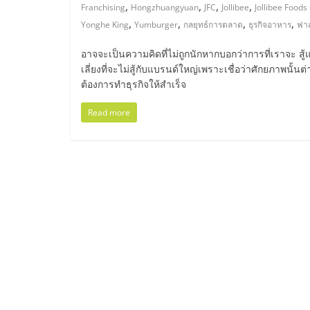
ไทย,
,
,
,
,
Franchising
Hongzhuangyuan
JFC
Jollibee
Jollibee Foods
,
,
,
,
Yonghe King
Yumburger
กลยุทธ์การตลาด
ธุรกิจอาหาร
ฟาส
SMEs,
อาจจะเป็นความคิดที่ไม่ถูกนักหากบอกว่าการที่เราจะ สู
แฟ
เลี่ยงที่จะไม่สู้กับแบรนด์ใหญ่เพราะเชื่อว่าศักยภาพนั้นต่า
ต้องการทำธุรกิจให้สำเร็จ
รน
Read more
ไชส์,
ที่
ปรึกษา
แฟ
รน