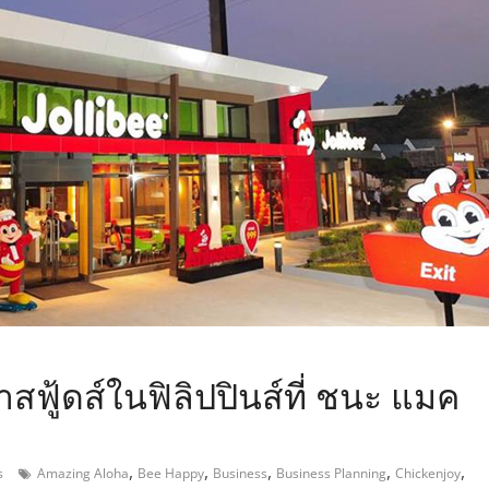
,
สฟู้ดส์ในฟิลิปปินส์ที่ ชนะ แมค
,
,
,
,
,
s
Amazing Aloha
Bee Happy
Business
Business Planning
Chickenjoy