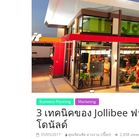
ประเทศไทย,
ThaiSMEsCenter
รวม
ธุรกิจ
เอ
ส
เอ็
Business Planning
Marketing
3 เทคนิคของ Jollibee ฟา
มอี
โดนัลด์
05/05/2017
คุณรัตนชัย ม่วงงาม (เปี๊ยก)
2,458 view