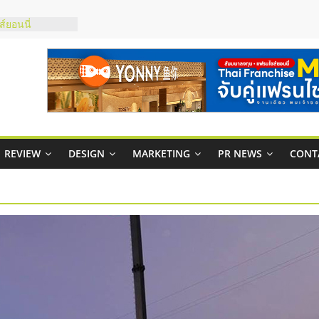
์ยอนนี่
p จับคู่แฟรน
สูง พร้อม
สียง
ในไทยที่ไหนดี?
้คุ้มค่าและตอบ
าพคล่องให้ธุรกิจ
REVIEW
DESIGN
MARKETING
PR NEWS
CONT
บริหารสถานี