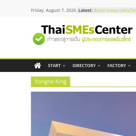
Skip
Friday, August 7, 2026
Latest:
สัมมนาลงทุน แฟรนไชส
to
ThaiFranchise Meet U
content
ไชส์ ครั้งที่ 8
ร้านเครื่องเสียงคุณภาพ
"ศูนย์
โซลูชันระบบภาพและเ
บริษัท Cybersecurity 
วิธีเลือกผู้ให้บริการให
รวม
โจทย์ธุรกิจ
อยากหาเงินทุน เพิ่มสภ
เริ่มยังไงให้ผ่านฉลุย
START
DIRECTORY
FACTORY
ข้อมูล
สัมมนาออนไลน์ โอกาส
บริการน้ำมัน Shell
Yonghe King
ธุรกิจ
SME
แห่ง