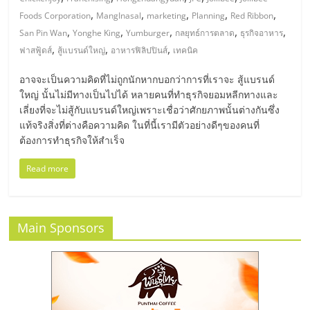
มอี
,
,
,
,
,
Foods Corporation
MangInasal
marketing
Planning
Red Ribbon
,
,
,
,
,
San Pin Wan
Yonghe King
Yumburger
กลยุทธ์การตลาด
ธุรกิจอาหาร
ไทย,
,
,
,
ฟาสฟู้ดส์
สู้แบรนด์ใหญ่
อาหารฟิลิปปินส์
เทคนิค
SMEs,
อาจจะเป็นความคิดที่ไม่ถูกนักหากบอกว่าการที่เราจะ สู้แบรนด์
ใหญ่ นั้นไม่มีทางเป็นไปได้ หลายคนที่ทำธุรกิจยอมหลีกทางและ
เลี่ยงที่จะไม่สู้กับแบรนด์ใหญ่เพราะเชื่อว่าศักยภาพนั้นต่างกันซึ่ง
แฟ
แท้จริงสิ่งที่ต่างคือความคิด ในที่นี้เรามีตัวอย่างดีๆของคนที่
ต้องการทำธุรกิจให้สำเร็จ
รน
Read more
ไชส์,
Main Sponsors
ที่
ปรึกษา