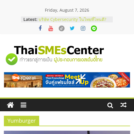
Skip
Friday, August 7, 2026
to
content
Latest:
บริษัท Cybersecurity ในไทยที่ไหนดี?
วิธีเลือกผู้ให้บริการให้คุ้มค่าและตอบ
โจทย์ธุรกิจ
อยากหาเงินทุน เพิ่มสภาพคล่องให้ธุรกิจ
เริ่มยังไงให้ผ่านฉลุย
สัมมนาออนไลน์ โอกาสบริหารสถานี
"ศูนย์
บริการน้ำมัน Shell
สัมมนาลงทุน แฟรนไชส์ยอนนี่
ThaiFranchise Meet Up จับคู่แฟรน
รวม
ไชส์ ครั้งที่ 8
ร้านเครื่องเสียงคุณภาพสูง พร้อม
โซลูชันระบบภาพและเสียง
ข้อมูล
ธุรกิจ
SME
Yumburger