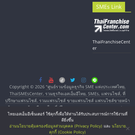
SMEs Link
ThaiFranchiseCent
er
Copyright © 2026
"ศูนย์รวมข้อมูลธุรกิจ SME แห่งประเทศไทย,
ThaiSMEsCenter, รวมธุรกิจเอสเอ็มอีไทย, SMEs, แฟรนไชส์, ที่
ปรึกษาแฟรนไชส์, รวมแฟรนไชส์ ขายแฟรนไชส์ แฟรนไชส์ขายหน้า
บ้าน ลงทุนน้อย คืนทุนไว, ที่ปรึกษาการลงทุนและขยายสาขาแฟรน
ไทยเอสเอ็มอีเซ็นเตอร์ ใช้คุกกี้เพื่อให้ท่านได้รับประสบการณ์การใช้งานที่
ไชส์, ศูนย์รวมแฟรนไชส์ พร้อมทำเลสำหรับเปิดร้าน ปรึกษาฟรี,
ดียิ่งขึ้น
บริการพัฒนาระบบแฟรนไชส์"
. All rights reserved.
อ่านนโยบายคุ้มครองข้อมูลส่วนบุคคล (Privacy Policy)
และ
นโยบาย
คุกกี้ (Cookie Policy)