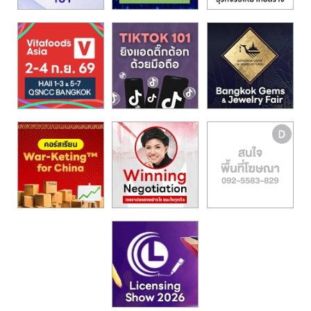
รน
ไชส์,
ศูนย์
รวม
แฟ
รน
ไชส์
พร้อม
ทำเล
สำหรับ
เปิด
ร้าน
ปรึกษา
ฟรี,
บริการ
พัฒนา
ระบบ
แฟ