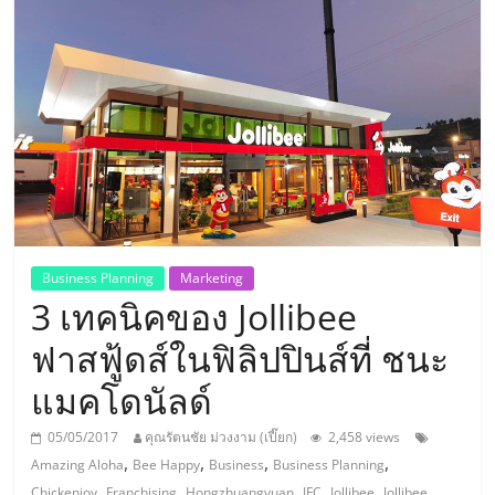
แห่ง
ประเทศไทย,
ThaiSMEsCenter,
รวม
ธุรกิจ
Business Planning
Marketing
3 เทคนิคของ Jollibee
เอ
ฟาสฟู้ดส์ในฟิลิปปินส์ที่ ชนะ
ส
แมคโดนัลด์
เอ็
05/05/2017
คุณรัตนชัย ม่วงงาม (เปี๊ยก)
2,458 views
,
,
,
,
Amazing Aloha
Bee Happy
Business
Business Planning
,
,
,
,
,
Chickenjoy
Franchising
Hongzhuangyuan
JFC
Jollibee
Jollibee