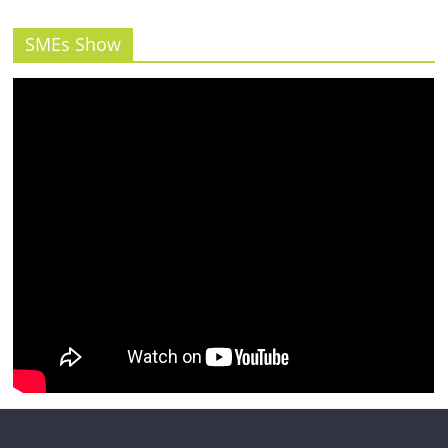
รน
ไชส์"
SMEs Show