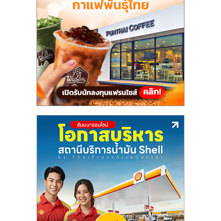
แฟ
รน
ไชส์,
รวม
แฟ
รน
ไชส์
ขาย