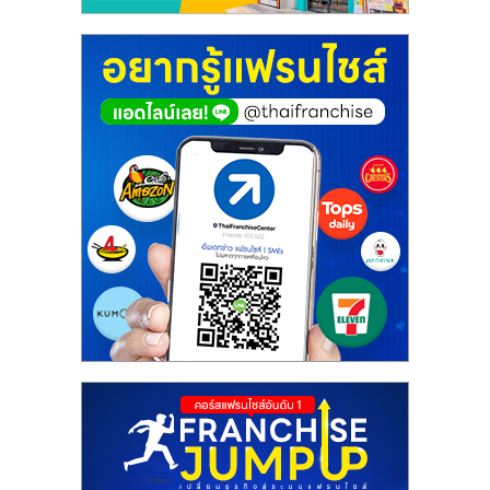
ศูนย์
รวม
แฟ
รน
ไชส์
พร้อม
ทำเล
สำหรับ