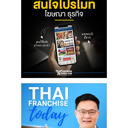
ลงทุน
น้อย
คืน
ทุน
ไว,
ที่
ปรึกษา
การ