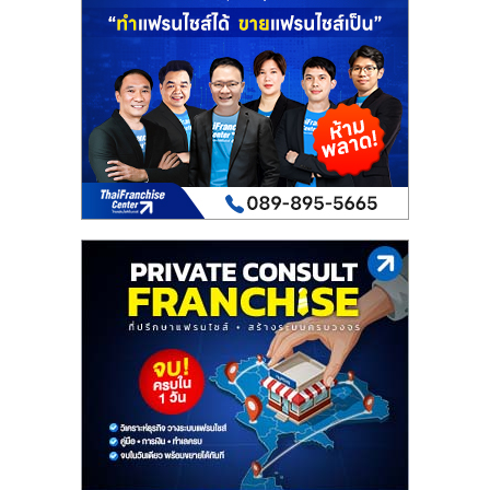
เปิด
ร้าน
ปรึกษา
ฟรี,
บริการ
พัฒนา
ระบบ
แฟ