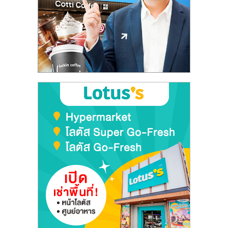
ลงทุน
และ
ขยาย
สา
ขา
แฟ
รน
ไชส์,