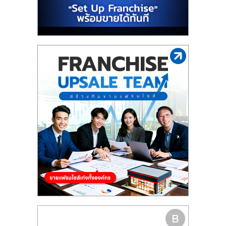
รน
ไชส์"
"ศูนย์
รวม
ข้อมูล
ธุรกิจ
SME
แห่ง
ประเทศไทย,
ThaiSMEsCenter,
รวม
ธุรกิจ
เอ
ส
เอ็
มอี