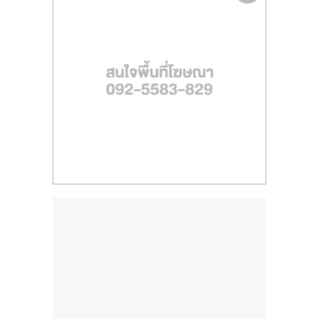
ไทย,
SMEs,
แฟ
รน
ไชส์,
ที่
ปรึกษา
แฟ
รน
ไชส์,
รวม
แฟ
รน
ไชส์
ขาย
แฟ
รน
ไชส์
แฟ