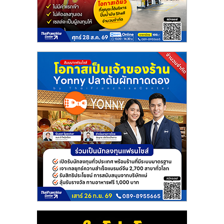
แฟ
รน
ไชส์
แฟ
รน
ไชส์
ขาย
หน้า
บ้าน