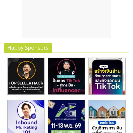
รน
ไชส์
ขาย
หน้า
บ้าน
ลงทุน
น้อย
Happy Sponsors
คืน
ทุน
ไว,
ที่
ปรึกษา
การ
ลงทุน
และ
ขยาย
สา
ขา
แฟ