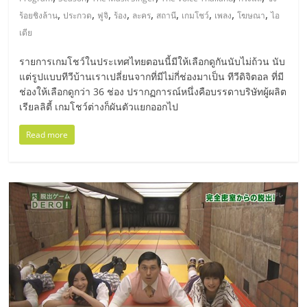
มอี
,
,
,
,
,
,
,
,
,
ร้อยชิงล้าน
ประกวด
ฟูจิ
ร้อง
ละคร
สถานี
เกมโชว์
เพลง
โฆษณา
ไอ
เดีย
ไทย,
รายการเกมโชว์ในประเทศไทยตอนนี้มีให้เลือกดูกันนับไม่ถ้วน นับ
SMEs,
แต่รูปแบบทีวีบ้านเราเปลี่ยนจากที่มีไม่กี่ช่องมาเป็น ทีวีดิจิตอล ที่มี
ช่องให้เลือกดูกว่า 36 ช่อง ปรากฏการณ์หนึ่งคือบรรดาบริษัทผู้ผลิต
เรียลลิตี้ เกมโชว์ต่างก็ผันตัวแยกออกไป
แฟ
Read more
รน
ไชส์,
ที่
ปรึกษา