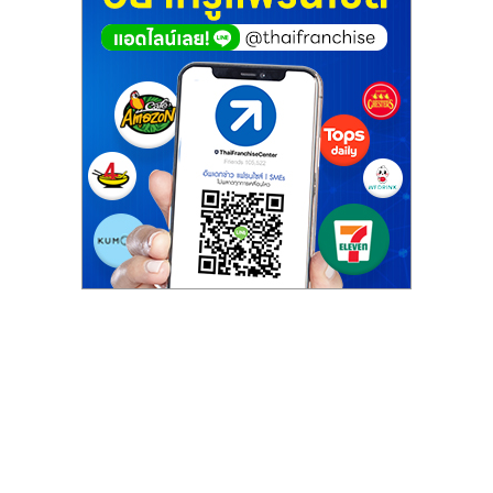
ไทย,
SMEs,
แฟ
รน
ไชส์,
ที่
ปรึกษา
แฟ
รน
ไชส์,
รวม
แฟ
รน
ไชส์
ขาย
แฟ
รน
ไชส์
แฟ