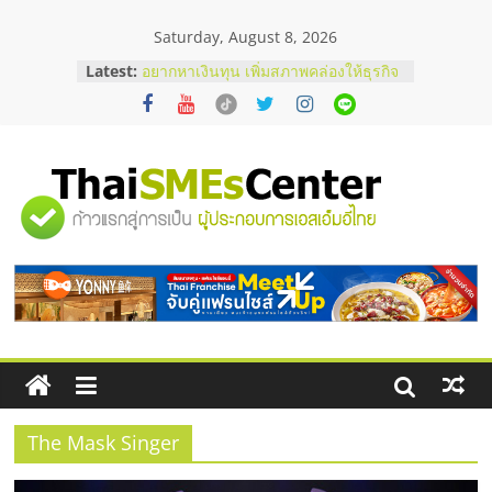
Skip
Saturday, August 8, 2026
to
content
Latest:
อยากหาเงินทุน เพิ่มสภาพคล่องให้ธุรกิจ
เริ่มยังไงให้ผ่านฉลุย
สัมมนาออนไลน์ โอกาสบริหารสถานี
บริการน้ำมัน Shell
สัมมนาลงทุน แฟรนไชส์ยอนนี่
ThaiFranchise Meet Up จับคู่แฟรน
"ศูนย์
ไชส์ ครั้งที่ 8
ร้านเครื่องเสียงคุณภาพสูง พร้อม
โซลูชันระบบภาพและเสียง
รวม
บริษัท Cybersecurity ในไทยที่ไหนดี?
วิธีเลือกผู้ให้บริการให้คุ้มค่าและตอบ
โจทย์ธุรกิจ
ข้อมูล
ธุรกิจ
SME
The Mask Singer