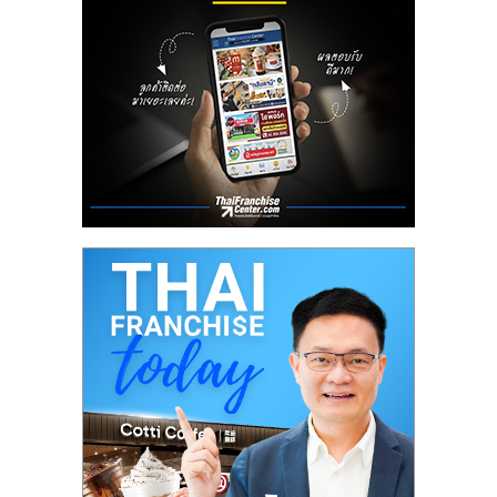
เปิด
ร้าน
ปรึกษา
ฟรี,
บริการ
พัฒนา
ระบบ
แฟ