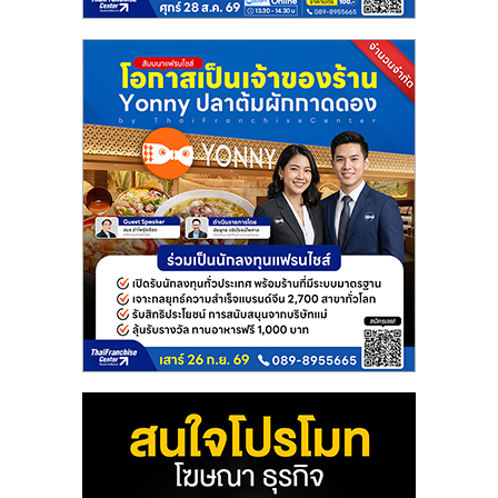
ศูนย์
รวม
แฟ
รน
ไชส์
พร้อม
ทำเล
สำหรับ