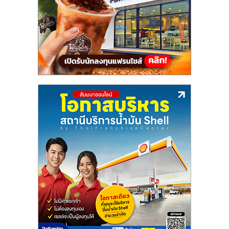
ลงทุน
และ
ขยาย
สา
ขา
แฟ
รน
ไชส์,