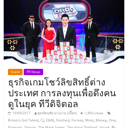
แห่ง
ประเทศไทย,
ThaiSMEsCenter,
รวม
ธุรกิจ
Event
PR News
ธุรกิจเกมโชว์ลิขสิทธิ์ต่าง
เอ
ประเทศ การลงทุนเพื่อดึงคน
ส
ดูในยุค ทีวีดิจิตอล
เอ็
19/09/2017
คุณรัตนชัย ม่วงงาม (เปี๊ยก)
1,843 views
,
,
,
,
,
,
,
,
Britain’s Got Talent
CJ
E&M
Finished
Format
Mnet
Money
One
,
,
,
,
,
Program
Season
The Mask Singer
The Voice Thailand
กระแส
ชิง