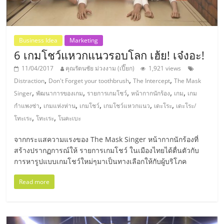
แฟ
รน
Business Idea
Marketing
ไชส์,
6 เกมโชว์แหวกแนวรอบโลก เฮ้ย! เจ๋งอะ!
11/04/2017
คุณรัตนชัย ม่วงงาม (เปี๊ยก)
1,921 views
รวม
,
,
,
Distraction
Don't Forget your toothbrush
The Intercept
The Mask
,
,
,
,
,
Singer
พัฒนาการของเกม
รายการเกมโชว์
หน้ากากนักร้อง
เกม
เกม
,
,
,
,
,
แฟ
กำแพงซ่า
เกมแห่งห่าน
เกมโชว์
เกมโชว์แหวกแนว
เดะโระ
เดะโระ/
,
,
โทะเระ
โทะเระ
โนคะเบะ
รน
จากกระแสความแรงของ The Mask Singer หน้ากากนักร้องที่
สร้างปรากฏการณ์ให้ รายการเกมโชว์ ในเมืองไทยได้ตื่นตัวกับ
ไชส์
การหารูปแบบเกมโชว์ใหม่ๆมาเป็นทางเลือกให้กับผู้บริโภค
Read more
ขาย