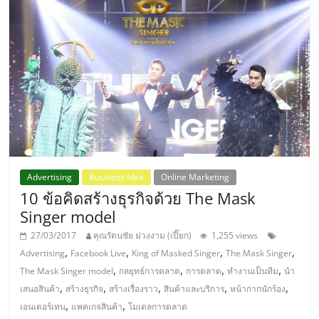
แฟ
รน
ไชส์
แฟ
รน
Advertising
Business Idea
Online Marketing
ไชส์
10 ข้อคิดสร้างธุรกิจด้วย The Mask
Singer model
ขาย
27/03/2017
คุณรัตนชัย ม่วงงาม (เปี๊ยก)
1,255 views
,
,
,
,
Advertising
Facebook Live
King of Masked Singer
The Mask Singer
หน้า
,
,
,
,
The Mask Singer model
กลยุทธ์การตลาด
การตลาด
ทำงานเป็นทีม
นำ
,
,
,
,
,
เสนอสินค้า
สร้างธุรกิจ
สร้างเรื่องราว
สินค้าและบริการ
หน้ากากนักร้อง
บ้าน
,
,
เอนเตอร์เทน
แพคเกจสินค้า
โมเดลการตลาด