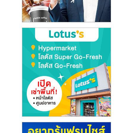
รน
ไชส์"
"ศูนย์
รวม
ข้อมูล
ธุรกิจ
SME
แห่ง
ประเทศไทย,
ThaiSMEsCenter,
รวม
ธุรกิจ
เอ
ส
เอ็
มอี