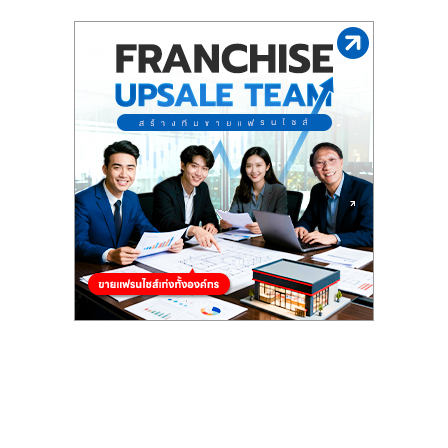
รน
ไชส์,
ศูนย์
รวม
แฟ
รน
ไชส์
พร้อม
ทำเล
สำหรับ
เปิด
ร้าน
ปรึกษา
ฟรี,
บริการ
พัฒนา
ระบบ
แฟ