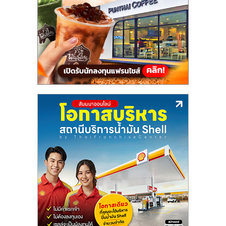
แฟ
รน
ไชส์,
รวม
แฟ
รน
ไชส์
ขาย