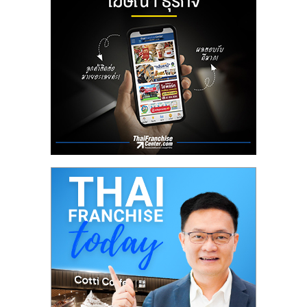
ลงทุน
น้อย
คืน
ทุน
ไว,
ที่
ปรึกษา
การ