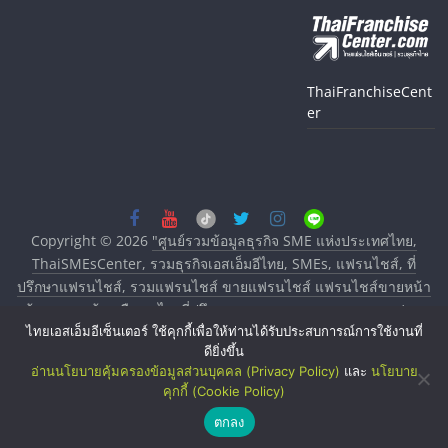
ThaiFranchiseCent
er
Copyright © 2026
"ศูนย์รวมข้อมูลธุรกิจ SME แห่งประเทศไทย,
ThaiSMEsCenter, รวมธุรกิจเอสเอ็มอีไทย, SMEs, แฟรนไชส์, ที่
ปรึกษาแฟรนไชส์, รวมแฟรนไชส์ ขายแฟรนไชส์ แฟรนไชส์ขายหน้า
บ้าน ลงทุนน้อย คืนทุนไว, ที่ปรึกษาการลงทุนและขยายสาขาแฟรน
ไทยเอสเอ็มอีเซ็นเตอร์ ใช้คุกกี้เพื่อให้ท่านได้รับประสบการณ์การใช้งานที่
ไชส์, ศูนย์รวมแฟรนไชส์ พร้อมทำเลสำหรับเปิดร้าน ปรึกษาฟรี,
ดียิ่งขึ้น
บริการพัฒนาระบบแฟรนไชส์"
. All rights reserved.
อ่านนโยบายคุ้มครองข้อมูลส่วนบุคคล (Privacy Policy)
และ
นโยบาย
คุกกี้ (Cookie Policy)
ตกลง