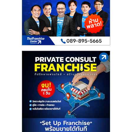
เปิด
ร้าน
ปรึกษา
ฟรี,
บริการ
พัฒนา
ระบบ
แฟ