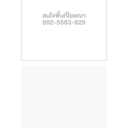
ไทย,
SMEs,
แฟ
รน
ไชส์,
ที่
ปรึกษา
แฟ
รน
ไชส์,
รวม
แฟ
รน
ไชส์
ขาย
แฟ
รน
ไชส์
แฟ