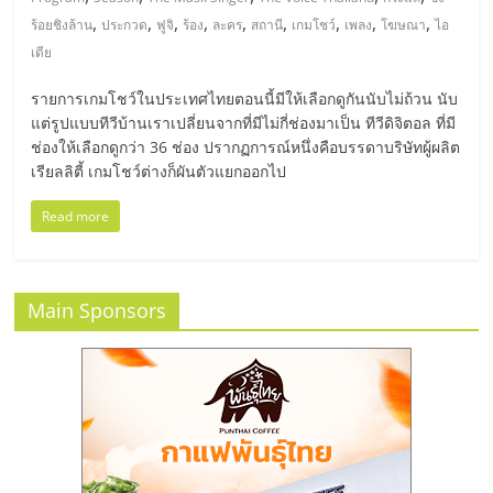
มอี
,
,
,
,
,
,
,
,
,
ร้อยชิงล้าน
ประกวด
ฟูจิ
ร้อง
ละคร
สถานี
เกมโชว์
เพลง
โฆษณา
ไอ
เดีย
ไทย,
รายการเกมโชว์ในประเทศไทยตอนนี้มีให้เลือกดูกันนับไม่ถ้วน นับ
SMEs,
แต่รูปแบบทีวีบ้านเราเปลี่ยนจากที่มีไม่กี่ช่องมาเป็น ทีวีดิจิตอล ที่มี
ช่องให้เลือกดูกว่า 36 ช่อง ปรากฏการณ์หนึ่งคือบรรดาบริษัทผู้ผลิต
เรียลลิตี้ เกมโชว์ต่างก็ผันตัวแยกออกไป
แฟ
Read more
รน
ไชส์,
Main Sponsors
ที่
ปรึกษา