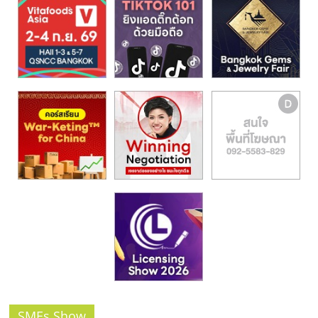
รน
ไชส์,
ศูนย์
รวม
แฟ
รน
ไชส์
พร้อม
ทำเล
สำหรับ
เปิด
ร้าน
ปรึกษา
ฟรี,
บริการ
พัฒนา
ระบบ
แฟ
SMEs Show