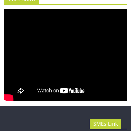
รน
ไชส์"
SMEs Link