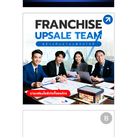
รน
ไชส์"
"ศูนย์
รวม
ข้อมูล
ธุรกิจ
SME
แห่ง
ประเทศไทย,
ThaiSMEsCenter,
รวม
ธุรกิจ
เอ
ส
เอ็
มอี