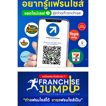
ศูนย์
รวม
แฟ
รน
ไชส์
พร้อม
ทำเล
สำหรับ