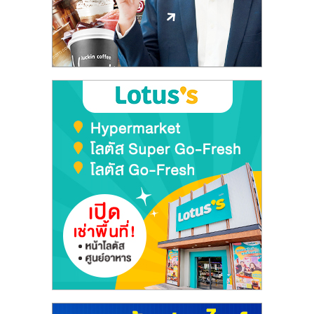
ลงทุน
และ
ขยาย
สา
ขา
แฟ
รน
ไชส์,