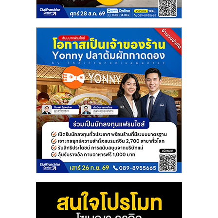
แฟ
รน
ไชส์
แฟ
รน
ไชส์
ขาย
หน้า
บ้าน