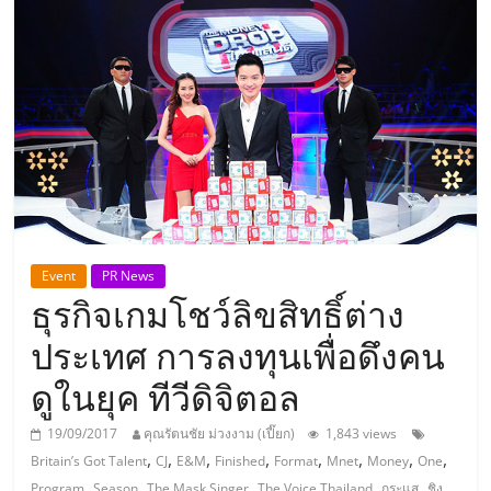
แห่ง
ประเทศไทย,
ThaiSMEsCenter,
รวม
ธุรกิจ
Event
PR News
ธุรกิจเกมโชว์ลิขสิทธิ์ต่าง
เอ
ประเทศ การลงทุนเพื่อดึงคน
ส
ดูในยุค ทีวีดิจิตอล
เอ็
19/09/2017
คุณรัตนชัย ม่วงงาม (เปี๊ยก)
1,843 views
,
,
,
,
,
,
,
,
Britain’s Got Talent
CJ
E&M
Finished
Format
Mnet
Money
One
,
,
,
,
,
Program
Season
The Mask Singer
The Voice Thailand
กระแส
ชิง