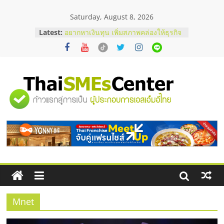
Skip
Saturday, August 8, 2026
to
content
Latest:
อยากหาเงินทุน เพิ่มสภาพคล่องให้ธุรกิจ
เริ่มยังไงให้ผ่านฉลุย
สัมมนาออนไลน์ โอกาสบริหารสถานี
บริการน้ำมัน Shell
สัมมนาลงทุน แฟรนไชส์ยอนนี่
ThaiFranchise Meet Up จับคู่แฟรน
"ศูนย์
ไชส์ ครั้งที่ 8
ร้านเครื่องเสียงคุณภาพสูง พร้อม
โซลูชันระบบภาพและเสียง
รวม
บริษัท Cybersecurity ในไทยที่ไหนดี?
วิธีเลือกผู้ให้บริการให้คุ้มค่าและตอบ
โจทย์ธุรกิจ
ข้อมูล
ธุรกิจ
SME
Mnet