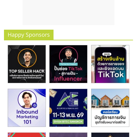
รน
ไชส์
ขาย
หน้า
บ้าน
Happy Sponsors
ลงทุน
น้อย
คืน
ทุน
ไว,
ที่
ปรึกษา
การ
ลงทุน
และ
ขยาย
สา
ขา
แฟ