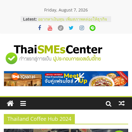
Skip
Friday, August 7, 2026
to
บริษัท Cybersecurity ในไทยที่ไหนดี?
content
Latest:
วิธีเลือกผู้ให้บริการให้คุ้มค่าและตอบ
โจทย์ธุรกิจ
อยากหาเงินทุน เพิ่มสภาพคล่องให้ธุรกิจ
เริ่มยังไงให้ผ่านฉลุย
สัมมนาออนไลน์ โอกาสบริหารสถานี
บริการน้ำมัน Shell
"ศูนย์
สัมมนาลงทุน แฟรนไชส์ยอนนี่
ThaiFranchise Meet Up จับคู่แฟรน
รวม
ไชส์ ครั้งที่ 8
ร้านเครื่องเสียงคุณภาพสูง พร้อม
โซลูชันระบบภาพและเสียง
ข้อมูล
ธุรกิจ
SME
Thailand Coffee Hub 2024