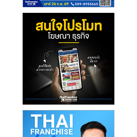
ลงทุน
น้อย
คืน
ทุน
ไว,
ที่
ปรึกษา
การ