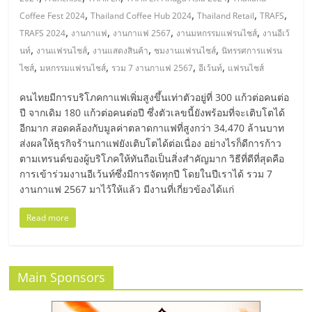
มอี
,
,
,
,
Coffee Fest 2024
Thailand Coffee Hub 2024
Thailand Retail
TRAFS
,
,
,
,
TRAFS 2024
งานกาแฟ
งานกาแฟ 2567
งานมหกรรมแฟรนไชส์
งานอีเว้
ไทย,
,
,
,
,
นท์
งานแฟรนไชส์
งานแสดงสินค้า
ชมงานแฟรนไชส์
นิทรรศการแฟรน
,
,
,
,
ไชส์
มหกรรมแฟรนไชส์
รวม 7 งานกาแฟ 2567
อีเว้นท์
แฟรนไชส์
SMEs,
คนไทยมีการบริโภคกาแฟเพิ่มสูงขึ้นเท่าตัวอยู่ที่ 300 แก้วต่อคนต่อ
ปี จากเดิม 180 แก้วต่อคนต่อปี ซึ่งตัวเลขนี้ยังพร้อมที่จะเติบโตได้
แฟ
อีกมาก สอดคล้องกับมูลค่าตลาดกาแฟที่สูงกว่า 34,470 ล้านบาท
ส่งผลให้ธุรกิจร้านกาแฟยังเติบโตได้ต่อเนื่อง อย่างไรก็ดีการก้าว
รน
ตามเทรนด์ของผู้บริโภคให้ทันถือเป็นสิ่งสำคัญมาก วิธีที่ดีที่สุดคือ
การเข้าร่วมงานอีเว้นท์ซึ่งมีการจัดทุกปี โดยในปีเราได้ รวม 7
งานกาแฟ 2567 มาไว้ให้แล้ว มีงานที่เกี่ยวข้องได้แก่
ไชส์,
Read more
ที่
ปรึกษา
Main Sponsors