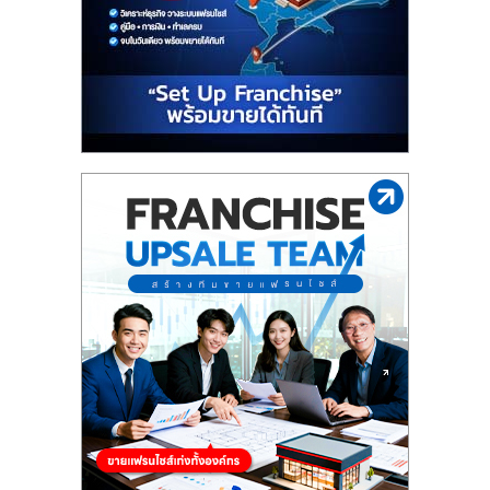
รน
ไชส์"
"ศูนย์
รวม
ข้อมูล
ธุรกิจ
SME
แห่ง
ประเทศไทย,
ThaiSMEsCenter,
รวม
ธุรกิจ
เอ
ส
เอ็
มอี