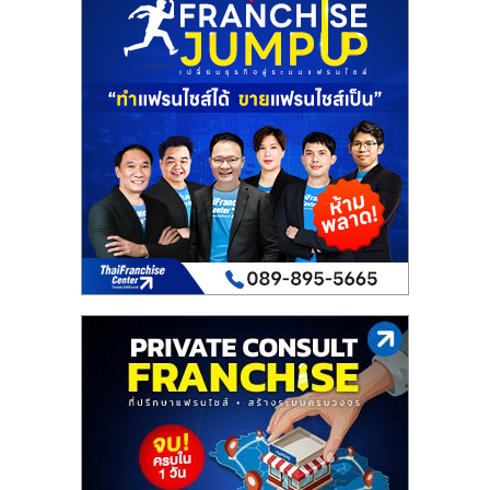
เปิด
ร้าน
ปรึกษา
ฟรี,
บริการ
พัฒนา
ระบบ
แฟ