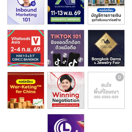
รน
ไชส์,
ศูนย์
รวม
แฟ
รน
ไชส์
พร้อม
ทำเล
สำหรับ
เปิด
ร้าน
ปรึกษา
ฟรี,
บริการ
พัฒนา
ระบบ
แฟ