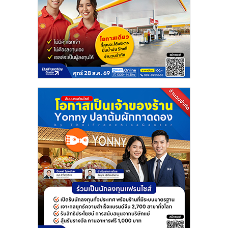
แฟ
รน
ไชส์
แฟ
รน
ไชส์
ขาย
หน้า
บ้าน