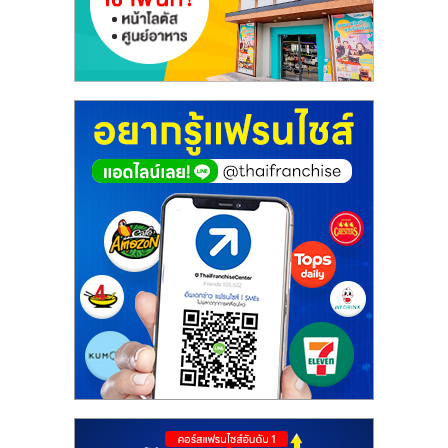
ศูนย์
รวม
แฟ
รน
ไชส์
พร้อม
ทำเล
สำหรับ