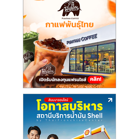
แฟ
รน
ไชส์,
รวม
แฟ
รน
ไชส์
ขาย