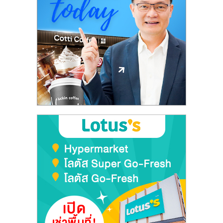
ลงทุน
และ
ขยาย
สา
ขา
แฟ
รน
ไชส์,