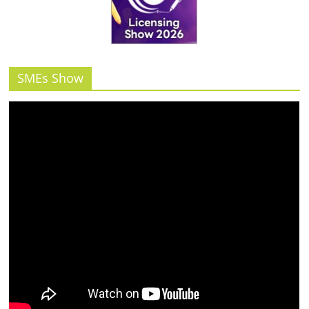
รน
ไชส์"
SMEs Show