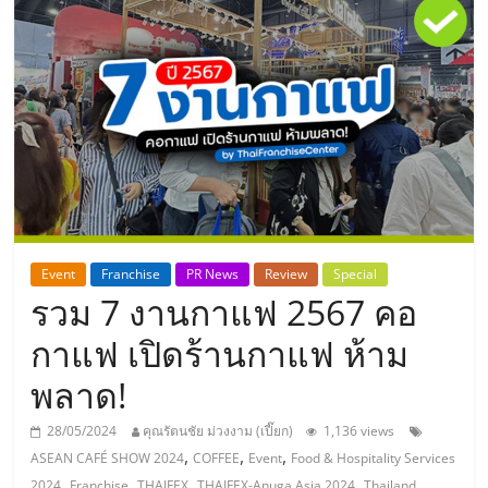
แห่ง
ประเทศไทย,
ThaiSMEsCenter,
รวม
ธุรกิจ
Event
Franchise
PR News
Review
Special
รวม 7 งานกาแฟ 2567 คอ
เอ
กาแฟ เปิดร้านกาแฟ ห้าม
ส
พลาด!
เอ็
28/05/2024
คุณรัตนชัย ม่วงงาม (เปี๊ยก)
1,136 views
,
,
,
ASEAN CAFÉ SHOW 2024
COFFEE
Event
Food & Hospitality Services
,
,
,
,
2024
Franchise
THAIFEX
THAIFEX-Anuga Asia 2024
Thailand