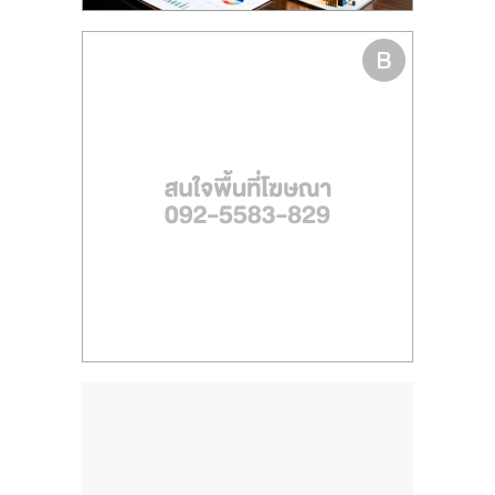
ไทย,
SMEs,
แฟ
รน
ไชส์,
ที่
ปรึกษา
แฟ
รน
ไชส์,
รวม
แฟ
รน
ไชส์
ขาย
แฟ
รน
ไชส์
แฟ