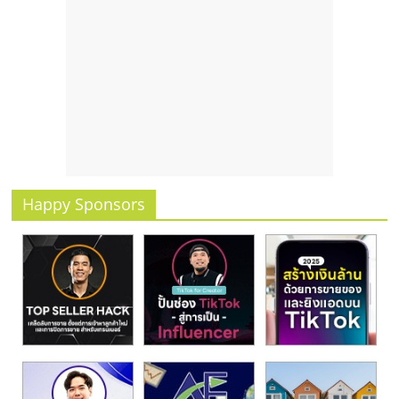
รน
ไชส์
ขาย
หน้า
บ้าน
ลงทุน
น้อย
คืน
ทุน
ไว,
Happy Sponsors
ที่
ปรึกษา
การ
ลงทุน
และ
ขยาย
สา
ขา
แฟ