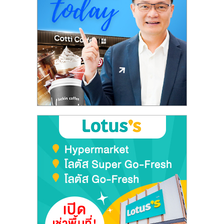
ลงทุน
และ
ขยาย
สา
ขา
แฟ
รน
ไชส์,