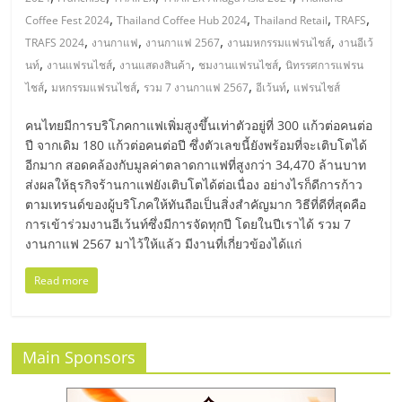
มอี
,
,
,
,
Coffee Fest 2024
Thailand Coffee Hub 2024
Thailand Retail
TRAFS
,
,
,
,
TRAFS 2024
งานกาแฟ
งานกาแฟ 2567
งานมหกรรมแฟรนไชส์
งานอีเว้
ไทย,
,
,
,
,
นท์
งานแฟรนไชส์
งานแสดงสินค้า
ชมงานแฟรนไชส์
นิทรรศการแฟรน
,
,
,
,
ไชส์
มหกรรมแฟรนไชส์
รวม 7 งานกาแฟ 2567
อีเว้นท์
แฟรนไชส์
SMEs,
คนไทยมีการบริโภคกาแฟเพิ่มสูงขึ้นเท่าตัวอยู่ที่ 300 แก้วต่อคนต่อ
ปี จากเดิม 180 แก้วต่อคนต่อปี ซึ่งตัวเลขนี้ยังพร้อมที่จะเติบโตได้
แฟ
อีกมาก สอดคล้องกับมูลค่าตลาดกาแฟที่สูงกว่า 34,470 ล้านบาท
ส่งผลให้ธุรกิจร้านกาแฟยังเติบโตได้ต่อเนื่อง อย่างไรก็ดีการก้าว
รน
ตามเทรนด์ของผู้บริโภคให้ทันถือเป็นสิ่งสำคัญมาก วิธีที่ดีที่สุดคือ
การเข้าร่วมงานอีเว้นท์ซึ่งมีการจัดทุกปี โดยในปีเราได้ รวม 7
งานกาแฟ 2567 มาไว้ให้แล้ว มีงานที่เกี่ยวข้องได้แก่
ไชส์,
Read more
ที่
ปรึกษา
Main Sponsors