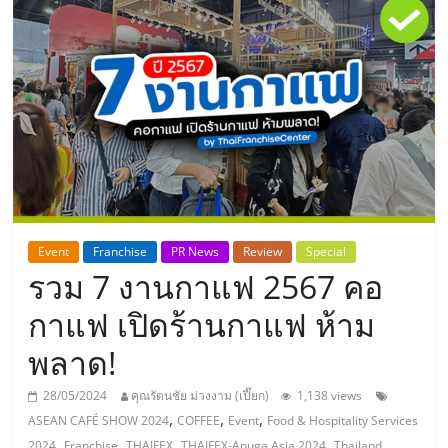
แห่ง
ประเทศไทย,
ThaiSMEsCenter,
รวม
ธุรกิจ
Event
Franchise
PR News
Review
Special
รวม 7 งานกาแฟ 2567 คอ
เอ
กาแฟ เปิดร้านกาแฟ ห้าม
ส
พลาด!
เอ็
28/05/2024
คุณรัตนชัย ม่วงงาม (เปี๊ยก)
1,138 views
,
,
,
ASEAN CAFÉ SHOW 2024
COFFEE
Event
Food & Hospitality Services
,
,
,
,
2024
Franchise
THAIFEX
THAIFEX-Anuga Asia 2024
Thailand