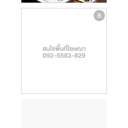
ไทย,
SMEs,
แฟ
รน
ไชส์,
ที่
ปรึกษา
แฟ
รน
ไชส์,
รวม
แฟ
รน
ไชส์
ขาย
แฟ
รน
ไชส์
แฟ