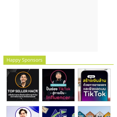
รน
ไชส์
ขาย
หน้า
บ้าน
ลงทุน
น้อย
คืน
ทุน
ไว,
Happy Sponsors
ที่
ปรึกษา
การ
ลงทุน
และ
ขยาย
สา
ขา
แฟ