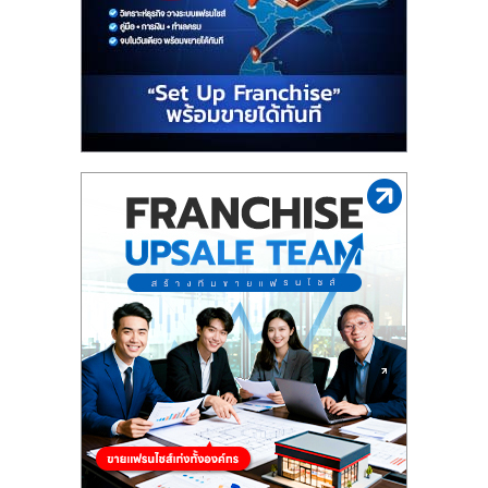
รน
ไชส์"
"ศูนย์
รวม
ข้อมูล
ธุรกิจ
SME
แห่ง
ประเทศไทย,
ThaiSMEsCenter,
รวม
ธุรกิจ
เอ
ส
เอ็
มอี