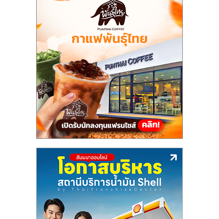
แฟ
รน
ไชส์,
รวม
แฟ
รน
ไชส์
ขาย