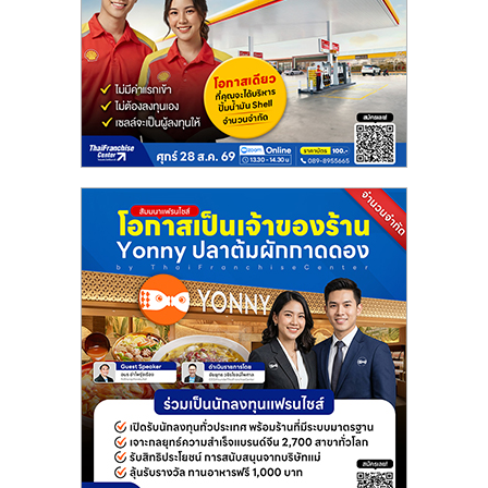
แฟ
รน
ไชส์
แฟ
รน
ไชส์
ขาย
หน้า
บ้าน