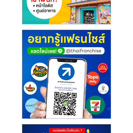
ศูนย์
รวม
แฟ
รน
ไชส์
พร้อม
ทำเล
สำหรับ