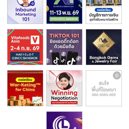
รน
ไชส์,
ศูนย์
รวม
แฟ
รน
ไชส์
พร้อม
ทำเล
สำหรับ
เปิด
ร้าน
ปรึกษา
ฟรี,
บริการ
พัฒนา
ระบบ
แฟ