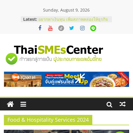
Skip
Sunday, August 9, 2026
to
บริษัท Cybersecurity ในไทยที่ไหนดี?
content
Latest:
วิธีเลือกผู้ให้บริการให้คุ้มค่าและตอบ
โจทย์ธุรกิจ
อยากหาเงินทุน เพิ่มสภาพคล่องให้ธุรกิจ
เริ่มยังไงให้ผ่านฉลุย
สัมมนาออนไลน์ โอกาสบริหารสถานี
บริการน้ำมัน Shell
"ศูนย์
สัมมนาลงทุน แฟรนไชส์ยอนนี่
ThaiFranchise Meet Up จับคู่แฟรน
ไชส์ ครั้งที่ 8
รวม
ร้านเครื่องเสียงคุณภาพสูง พร้อม
โซลูชันระบบภาพและเสียง
ข้อมูล
ธุรกิจ
SME
Food & Hospitality Services 2024