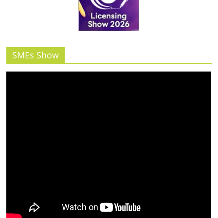
รน
ไชส์"
SMEs Show