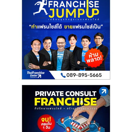
เปิด
ร้าน
ปรึกษา
ฟรี,
บริการ
พัฒนา
ระบบ
แฟ