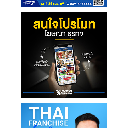
ลงทุน
น้อย
คืน
ทุน
ไว,
ที่
ปรึกษา
การ