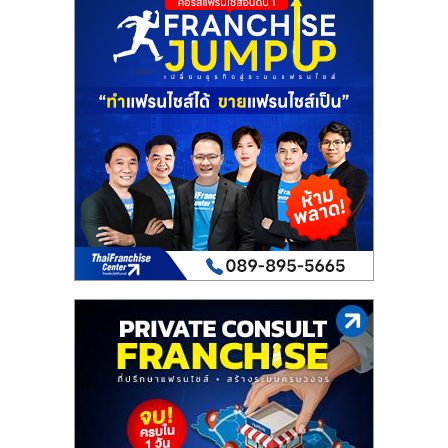
รน
ไชส์"
"ศูนย์
รวม
ข้อมูล
ธุรกิจ
SME
แห่ง
ประเทศไทย,
ThaiSMEsCenter,
รวม
ธุรกิจ
เอ
ส
เอ็
มอี