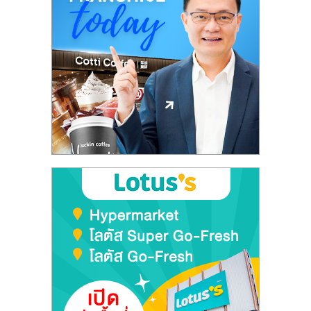
ศูนย์
รวม
แฟ
รน
ไชส์
พร้อม
ทำเล
สำหรับ