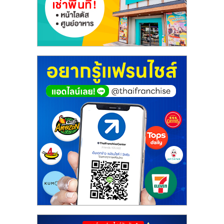
เปิด
ร้าน
ปรึกษา
ฟรี,
บริการ
พัฒนา
ระบบ
แฟ