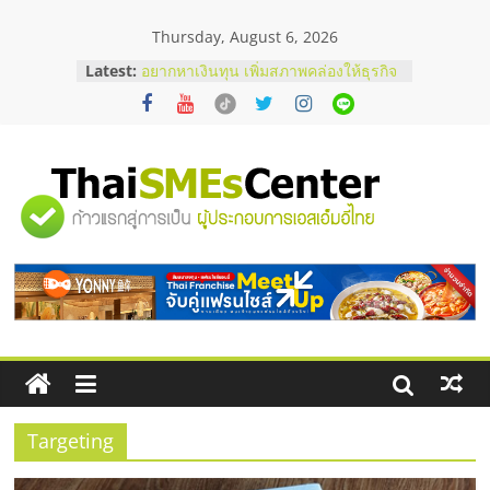
Skip
Thursday, August 6, 2026
to
content
Latest:
อยากหาเงินทุน เพิ่มสภาพคล่องให้ธุรกิจ
เริ่มยังไงให้ผ่านฉลุย
สัมมนาออนไลน์ โอกาสบริหารสถานี
บริการน้ำมัน Shell
สัมมนาลงทุน แฟรนไชส์ยอนนี่
ThaiFranchise Meet Up จับคู่แฟรน
"ศูนย์
ไชส์ ครั้งที่ 8
ร้านเครื่องเสียงคุณภาพสูง พร้อม
โซลูชันระบบภาพและเสียง
รวม
บริษัท Cybersecurity ในไทยที่ไหนดี?
วิธีเลือกผู้ให้บริการให้คุ้มค่าและตอบ
โจทย์ธุรกิจ
ข้อมูล
ธุรกิจ
SME
Targeting