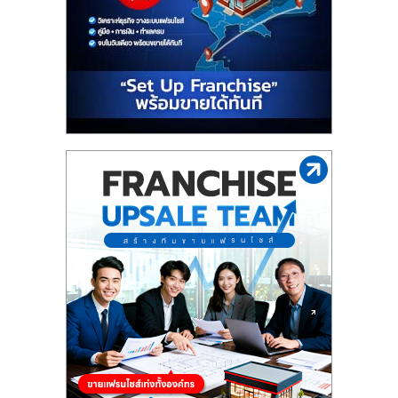
ไทย,
SMEs,
แฟ
รน
ไชส์,
ที่
ปรึกษา
แฟ
รน
ไชส์,
รวม
แฟ
รน
ไชส์
ขาย
แฟ
รน
ไชส์
แฟ