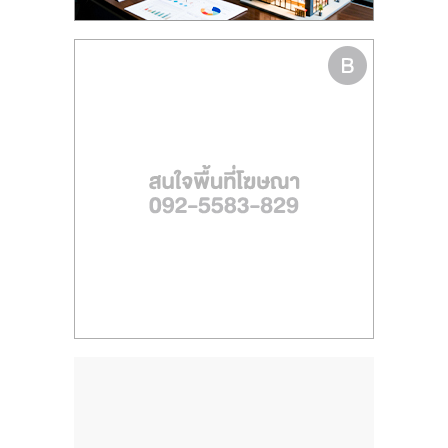
รน
ไชส์
ขาย
หน้า
บ้าน
ลงทุน
น้อย
คืน
ทุน
ไว,
ที่
ปรึกษา
การ
ลงทุน
และ
ขยาย
สา
ขา
แฟ