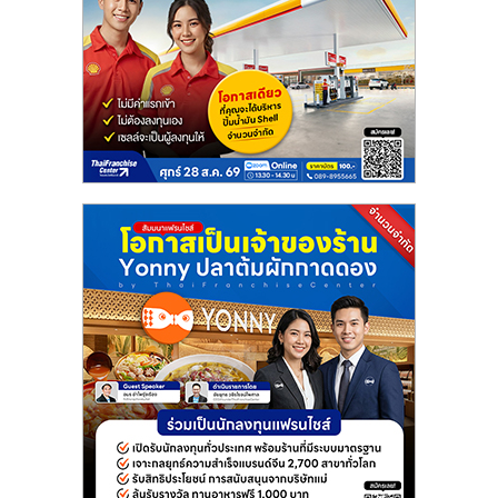
ลงทุน
น้อย
คืน
ทุน
ไว,
ที่
ปรึกษา
การ