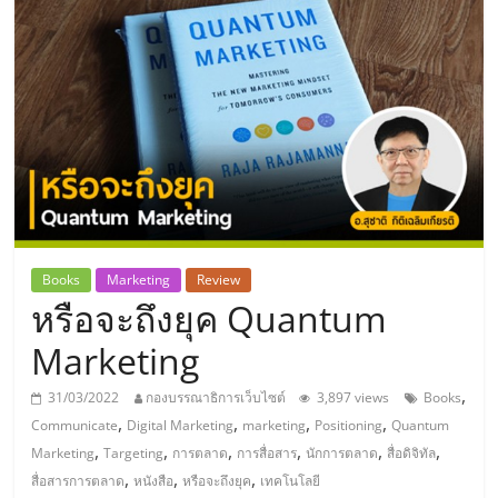
แห่ง
ประเทศไทย,
ThaiSMEsCenter,
รวม
ธุรกิจ
Books
Marketing
Review
หรือจะถึงยุค Quantum
เอ
Marketing
ส
,
31/03/2022
กองบรรณาธิการเว็บไซต์
3,897 views
Books
,
,
,
,
Communicate
Digital Marketing
marketing
Positioning
Quantum
เอ็
,
,
,
,
,
,
Marketing
Targeting
การตลาด
การสื่อสาร
นักการตลาด
สื่อดิจิทัล
,
,
,
สื่อสารการตลาด
หนังสือ
หรือจะถึงยุค
เทคโนโลยี