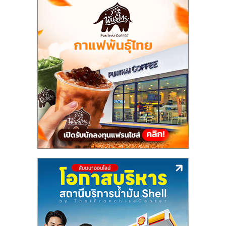
แฟ
รน
ไชส์
แฟ
รน
ไชส์
ขาย
หน้า
บ้าน