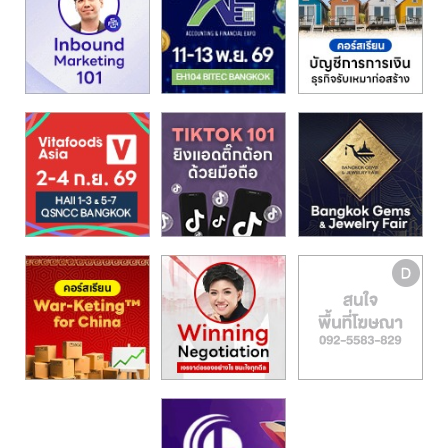
รน
ไชส์"