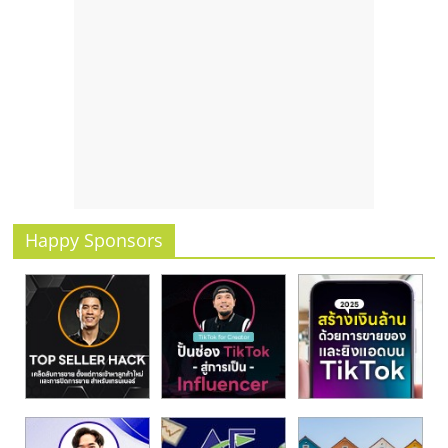
รน
ไชส์,
ศูนย์
รวม
แฟ
รน
ไชส์
พร้อม
ทำเล
สำหรับ
Happy Sponsors
เปิด
ร้าน
ปรึกษา
ฟรี,
บริการ
พัฒนา
ระบบ
แฟ