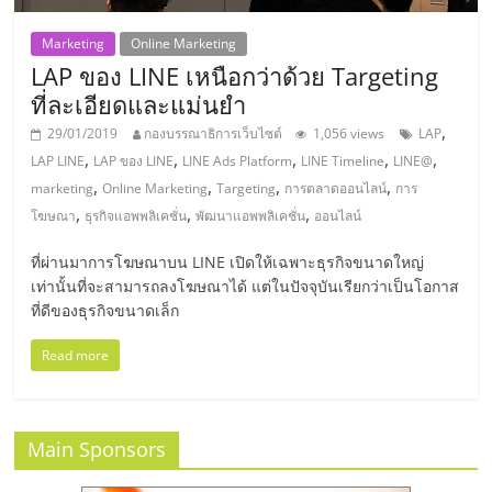
แฟ
Marketing
Online Marketing
รน
LAP ของ LINE เหนือกว่าด้วย Targeting
ที่ละเอียดและแม่นยำ
ไชส์,
,
29/01/2019
กองบรรณาธิการเว็บไซต์
1,056 views
LAP
,
,
,
,
,
LAP LINE
LAP ของ LINE
LINE Ads Platform
LINE Timeline
LINE@
รวม
,
,
,
,
marketing
Online Marketing
Targeting
การตลาดออนไลน์
การ
,
,
,
โฆษณา
ธุรกิจแอพพลิเคชั่น
พัฒนาแอพพลิเคชั่น
ออนไลน์
แฟ
ที่ผ่านมาการโฆษณาบน LINE เปิดให้เฉพาะธุรกิจขนาดใหญ่
เท่านั้นที่จะสามารถลงโฆษณาได้ แต่ในปัจจุบันเรียกว่าเป็นโอกาส
รน
ที่ดีของธุรกิจขนาดเล็ก
ไชส์
Read more
ขาย
Main Sponsors