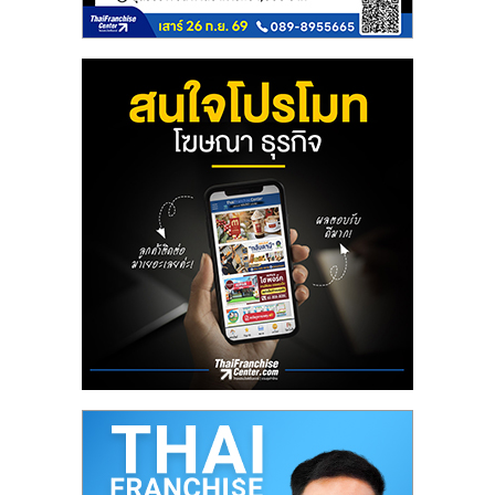
ลงทุน
และ
ขยาย
สา
ขา
แฟ
รน
ไชส์,