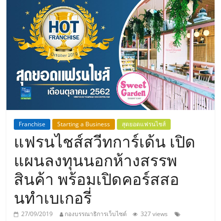
แห่ง
ประเทศไทย,
ThaiSMEsCenter,
รวม
ธุรกิจ
Franchise
Starting a Business
สุดยอดแฟรนไชส์
แฟรนไชส์สวีทการ์เด้น เปิด
เอ
แผนลงทุนนอกห้างสรรพ
ส
สินค้า พร้อมเปิดคอร์สสอ
นทำเบเกอรี่
เอ็
27/09/2019
กองบรรณาธิการเว็บไซต์
327 views