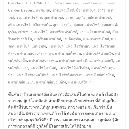
มอี
,
,
,
,
Franchise
HOT FRANCHISE
New Franchise
Sweet Garden
Sweet
,
,
,
,
Garden Dessert
การลงทุน
ขายแฟรนไชส์
ซื้อแฟรนไชส์
ธุรกิจแฟรน
ไทย,
,
,
,
,
,
ไชส์
รวมแฟรนไชส์
ลงทุนแฟรนไชส์
วางแผนธุรกิจ
สมัครแฟรนไชส์
,
,
,
,
สร้างแฟรนไชส์
สวีทการ์เด้น
สุดยอดธุรกิจ
สุดยอดแฟรนไชส์
สุดยอดแห่ง
SMEs,
,
,
,
,
ธุรกิจ
อยากขายแฟรนไชส์
อยากซื้อแฟรนไชส์
อยากสร้างแฟรนไชส์
เปิด
,
,
,
,
ร้านสวีทการ์เด้น
เปิดร้านแฟรนไชส์
เริ่มต้นธุรกิจ
แนะนำแฟรนไชส์
แบ
,
,
,
,
รนด์แฟรนไชส์
แผนธุรกิจ
แฟรนไชส์
แฟรนไชส์ขายดี
แฟรนไชส์ขายดี
แฟ
,
,
,
,
ที่สุด
แฟรนไชส์ขายดีราคาถูก
แฟรนไชส์ทั้งหมด
แฟรนไชส์ที่น่าสนใจ
แฟ
,
,
,
,
รนไชส์น่าซื้อ
แฟรนไชส์น่าลงทุน
แฟรนไชส์ประจำเดือน
แฟรนไชส์ฟรี
แฟ
รน
,
,
,
รนไชส์มาแรง
แฟรนไชส์มาใหม่
แฟรนไชส์มีอะไรบ้าง
แฟรนไชส์ลงทุน
,
,
,
,
น้อย
แฟรนไชส์ลงทุนให้ฟรี
แฟรนไชส์สวีทการ์เด้น
แฟรนไชส์หน้าบ้าน
ไชส์,
,
,
แฟรนไชส์แนะนำ
แฟรนไชส์แบรนด์ดัง
แฟรนไชส์ใหม่ๆ
ที่
ขึ้นชื่อว่าร้านเบเกอรี่ถือเป็นธุรกิจที่มีเสน่ห์ในตัวเอง สินค้าไม่มีคำ
ว่าตกยุค ผู้บริโภคมีสลับสับเปลี่ยนหมุนเวียนเข้ามา ที่สำคัญเป็น
สินค้าที่รับประทานได้ทุกเพศทุกวัย ทุกช่วงอายุ จะเรียกว่าเป็น
ปรึกษา
สินค้าที่ไม่มีคำว่าตกเทรนด์ก็ว่าได้ ดังนั้นการลงทุนเปิดร้านเบเก
อรี่หากจับจุดธุรกิจให้ดีๆ มีการวางแผนการลงทุนอย่างถูกต้อง รู้จัก
การทำตลาดที่ดี ธุรกิจนี้มีโอกาสเติบโตได้อีกมาก