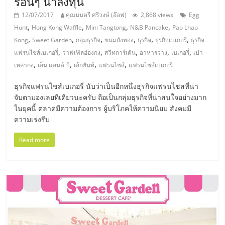
ร้อนๆ น่าลงทุน
ศูนย์
12/07/2017
คุณมนตรี ศรีวงษ์ (อ๊อฟ)
2,868 views
Egg
,
,
,
,
Hunt
Hong Kong Waffle
Mini Tangtong
N&B Pancake
Pao Lhao
รวม
,
,
,
,
,
,
Kong
Sweet Garden
กลุ่มธุรกิจ
ขนมถังทอง
ธุรกิจ
ธุรกิจเบเกอรี่
ธุรกิจ
,
,
,
,
,
แฟรนไชส์เบเกอรี่
วาฟเฟิลฮ่องกง
สวีทการ์เด้น
อาหารว่าง
เบเกอรี่
เปา
แฟ
,
,
,
,
เหล่ากง
เอ็น แอนด์ บี
เอ้กฮันท์
แฟรนไชส์
แฟรนไชส์เบเกอรี่
ธุรกิจแฟรนไชส์เบเกอรี่ นับว่าเป็นอีกหนึ่งธุรกิจแฟรนไชสที่น่า
รน
จับตามองเลยทีเดียวนะครับ ถือเป็นกลุ่มธุรกิจที่น่าสนใจอย่างมาก
ในยุคนี้ ตลาดมีความต้องการ ผู้บริโภคให้ความนิยม สังคมมี
ไชส์
ความเร่งรีบ
Read more
พร้อม
ทำเล
สำหรับ