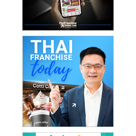
รน
ไชส์,
ศูนย์
รวม
แฟ
รน
ไชส์
พร้อม
ทำเล
สำหรับ
เปิด
ร้าน
ปรึกษา
ฟรี,
บริการ
พัฒนา
ระบบ
แฟ