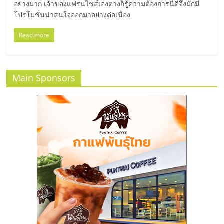
รน
อย่างมาก เจ้าของแฟรนไชส์เองต่างก็รู้ความต้องการนี้ดีจึงมักมี
โปรโมชั่นน่าสนใจออกมาอย่างต่อเนื่อง
ไชส์"
Read more
"ศูนย์
รวม
Main Sponsors
ข้อมูล
ธุรกิจ
SME
แห่ง
ประเทศไทย,
ThaiSMEsCenter,
รวม
ธุรกิจ
เอ
ส
เอ็
มอี