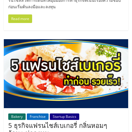
รนไชส์สวีทการ์เด้นที่ให้มุมมองการทำธุรกิจที่เน้นเรื่องความชอบ
ลงทุน
ก่อนเริ่มต้นลงมือและลงทุน
Read more
และ
ขยาย
สา
ขา
แฟ
รน
Bakery
Franchise
Startup Basics
ไชส์,
5 ธุรกิจแฟรนไชส์เบเกอรี่ กลิ่นหอมๆ