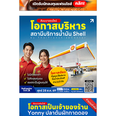
ไทย,
SMEs,
แฟ
รน
ไชส์,
ที่
ปรึกษา
แฟ
รน
ไชส์,
รวม
แฟ
รน
ไชส์
ขาย
แฟ
รน
ไชส์
แฟ