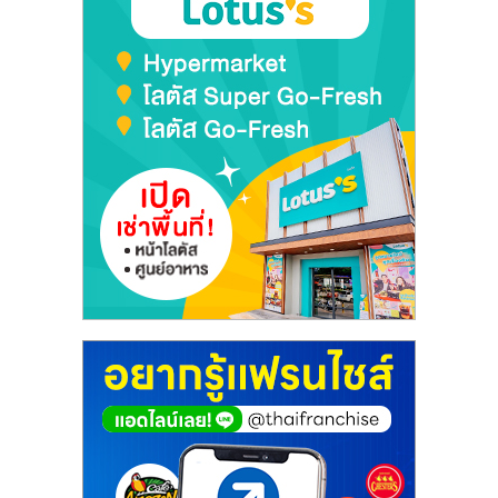
รน
ไชส์"