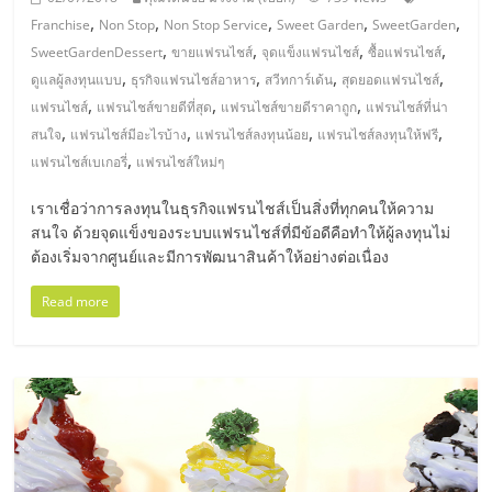
แฟ
,
,
,
,
,
Franchise
Non Stop
Non Stop Service
Sweet Garden
SweetGarden
รน
,
,
,
,
SweetGardenDessert
ขายแฟรนไชส์
จุดแข็งแฟรนไชส์
ซื้อแฟรนไชส์
,
,
,
,
ดูแลผู้ลงทุนแบบ
ธุรกิจแฟรนไชส์อาหาร
สวีทการ์เด้น
สุดยอดแฟรนไชส์
ไชส์
,
,
,
แฟรนไชส์
แฟรนไชส์ขายดีที่สุด
แฟรนไชส์ขายดีราคาถูก
แฟรนไชส์ที่น่า
,
,
,
,
สนใจ
แฟรนไชส์มีอะไรบ้าง
แฟรนไชส์ลงทุนน้อย
แฟรนไชส์ลงทุนให้ฟรี
,
แฟ
แฟรนไชส์เบเกอรี่
แฟรนไชส์ใหม่ๆ
เราเชื่อว่าการลงทุนในธุรกิจแฟรนไชส์เป็นสิ่งที่ทุกคนให้ความ
รน
สนใจ ด้วยจุดแข็งของระบบแฟรนไชส์ที่มีข้อดีคือทำให้ผู้ลงทุนไม่
ต้องเริ่มจากศูนย์และมีการพัฒนาสินค้าให้อย่างต่อเนื่อง
ไชส์
Read more
ขาย
หน้า
บ้าน