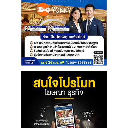
รน
ไชส์
ขาย
หน้า
บ้าน
ลงทุน
น้อย
คืน
ทุน
ไว,
ที่
ปรึกษา
การ
ลงทุน
และ
ขยาย
สา
ขา
แฟ