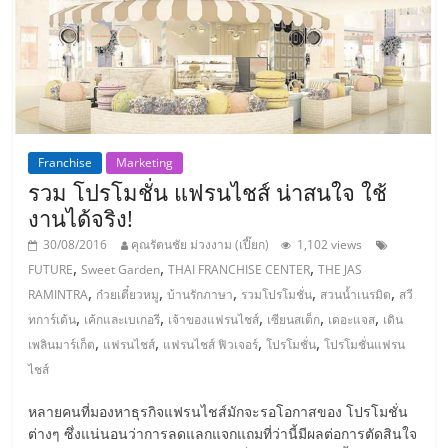
เปิด
ร้าน
ปรึกษา
Franchise
Marketing
ฟรี,
รวม โปรโมชั่น แฟรนไชส์ น่าสนใจ ใช้
งานได้จริง!
บริการ
30/08/2016
คุณรัตนชัย ม่วงงาม (เปี๊ยก)
1,102 views
,
,
,
FUTURE
Sweet Garden
THAI FRANCHISE CENTER
THE JAS
พัฒนา
,
,
,
,
,
RAMINTRA
ก๋วยเตี๋ยวหมู
บ้านรักภาษา
รวมโปรโมชั่น
สวนน้ำเนรมิต
สวี
,
,
,
,
,
ทการ์เด้น
เค้กและเบเกอรี
เจ้าของแฟรนไชส์
เซียนสเต็ก
เดอะแจส
เดิน
ระบบ
,
,
,
,
เพลินมาร์เก็ต
แฟรนไชส์
แฟรนไชส์ ฟิวเจอร์
โปรโมชั่น
โปรโมชั่นแฟรน
ไชส์
แฟ
หลายคนที่มองหาธุรกิจแฟรนไชส์มักจะรอโอกาสของ โปรโมชั่น
ต่างๆ ซึ่งแน่นอนว่าการลดแลกแจกแถมที่ว่านี้มีผลต่อการตัดสินใจ