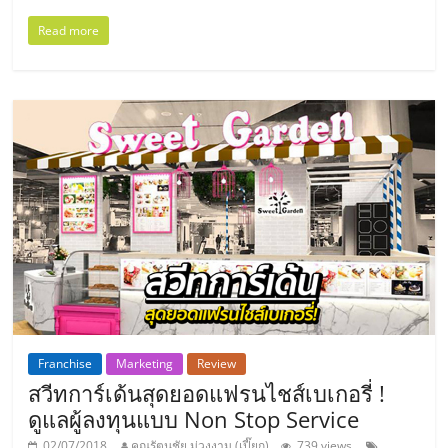
แฟ
Read more
รน
ไชส์,
รวม
แฟ
รน
ไชส์
Franchise
Marketing
Review
ขาย
สวีทการ์เด้นสุดยอดแฟรนไชส์เบเกอรี่ !
ดูแลผู้ลงทุนแบบ Non Stop Service
02/07/2018
คุณรัตนชัย ม่วงงาม (เปี๊ยก)
739 views