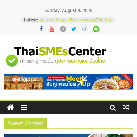
Skip
Sunday, August 9, 2026
to
content
Latest:
อยากหาเงินทุน เพิ่มสภาพคล่องให้ธุรกิจ
เริ่มยังไงให้ผ่านฉลุย
สัมมนาออนไลน์ โอกาสบริหารสถานี
บริการน้ำมัน Shell
สัมมนาลงทุน แฟรนไชส์ยอนนี่
ThaiFranchise Meet Up จับคู่แฟรน
"ศูนย์
ไชส์ ครั้งที่ 8
ร้านเครื่องเสียงคุณภาพสูง พร้อม
โซลูชันระบบภาพและเสียง
รวม
บริษัท Cybersecurity ในไทยที่ไหนดี?
วิธีเลือกผู้ให้บริการให้คุ้มค่าและตอบ
โจทย์ธุรกิจ
ข้อมูล
ธุรกิจ
SME
Sweet Garden