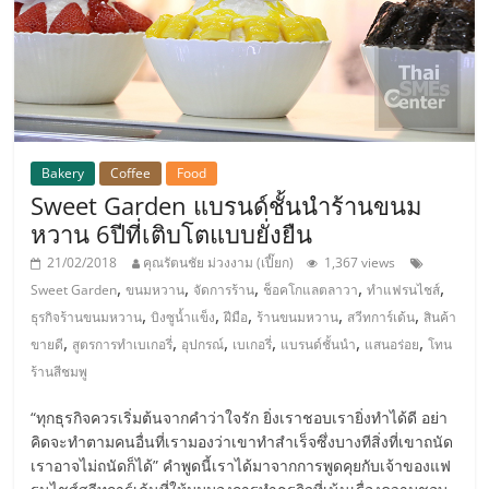
ลงทุน
น้อย
คืน
Bakery
Coffee
Food
Sweet Garden แบรนด์ชั้นนำร้านขนม
ทุน
หวาน 6ปีที่เติบโตแบบยั่งยืน
21/02/2018
คุณรัตนชัย ม่วงงาม (เปี๊ยก)
1,367 views
ไว,
,
,
,
,
,
Sweet Garden
ขนมหวาน
จัดการร้าน
ช็อคโกแลตลาวา
ทำแฟรนไชส์
,
,
,
,
,
ธุรกิจร้านขนมหวาน
บิงซูน้ำแข็ง
ฝีมือ
ร้านขนมหวาน
สวีทการ์เด้น
สินค้า
ที่
,
,
,
,
,
,
ขายดี
สูตรการทำเบเกอรี่
อุปกรณ์
เบเกอรี่
แบรนด์ชั้นนำ
แสนอร่อย
โทน
ร้านสีชมพู
ปรึกษา
“ทุกธุรกิจควรเริ่มต้นจากคำว่าใจรัก ยิ่งเราชอบเรายิ่งทำได้ดี อย่า
คิดจะทำตามคนอื่นที่เรามองว่าเขาทำสำเร็จซึ่งบางทีสิ่งที่เขาถนัด
การ
เราอาจไม่ถนัดก็ได้” คำพูดนี้เราได้มาจากการพูดคุยกับเจ้าของแฟ