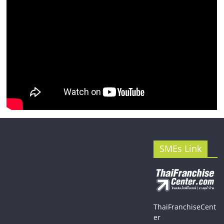
SMEs Link
ThaiFranchiseCent
er