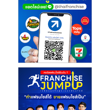
ศูนย์
รวม
แฟ
รน
ไชส์
พร้อม
ทำเล
สำหรับ