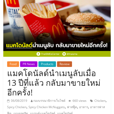
แห่ง
ประเทศไทย,
ThaiSMEsCenter,
รวม
ธุรกิจ
Food
PR News
Products
Review
แมคโดนัลด์นำเมนูลับเมื่อ
เอ
13 ปีที่แล้ว กลับมาขายใหม่
ส
อีกครั้ง!
เอ็
,
06/08/2019
กองบรรณาธิการเว็บไซต์
660 views
Chicken
,
,
,
,
Spicy Chicken
Spicy Chicken McNuggets
ฟาสฟู๊ด
อาหาร
อาหารฟาส
,
,
,
ฟู๊ด
เมนูยอดฮิต
แบรนด์แมคโดนัลด์
แมคโดนัลด์