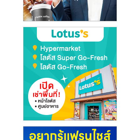
ลงทุน
และ
ขยาย
สา
ขา
แฟ
รน
ไชส์,