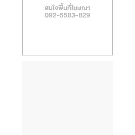
ไทย,
SMEs,
แฟ
รน
ไชส์,
ที่
ปรึกษา
แฟ
รน
ไชส์,
รวม
แฟ
รน
ไชส์
ขาย
แฟ
รน
ไชส์
แฟ