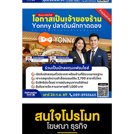
แฟ
รน
ไชส์
แฟ
รน
ไชส์
ขาย
หน้า
บ้าน