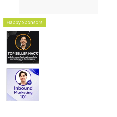
รน
ไชส์
ขาย
หน้า
Happy Sponsors
บ้าน
ลงทุน
น้อย
คืน
ทุน
ไว,
ที่
ปรึกษา
การ
ลงทุน
และ
ขยาย
สา
ขา
แฟ