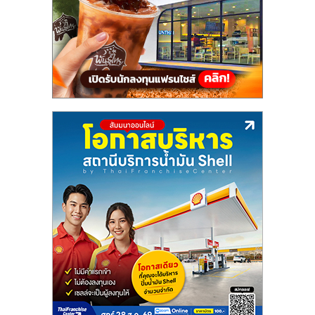
แฟ
รน
ไชส์,
รวม
แฟ
รน
ไชส์
ขาย