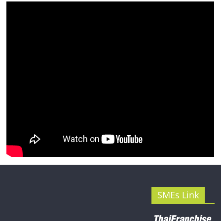
รน
ไชส์"
SMEs Link