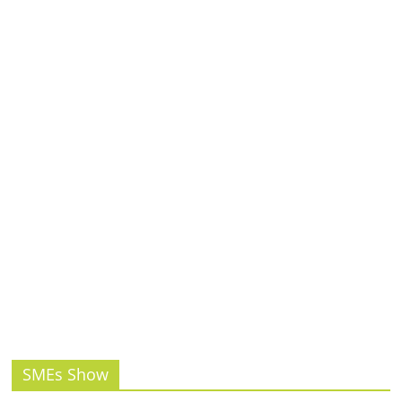
รน
ไชส์,
ศูนย์
รวม
แฟ
รน
ไชส์
พร้อม
ทำเล
สำหรับ
เปิด
ร้าน
ปรึกษา
ฟรี,
บริการ
พัฒนา
ระบบ
SMEs Show
แฟ