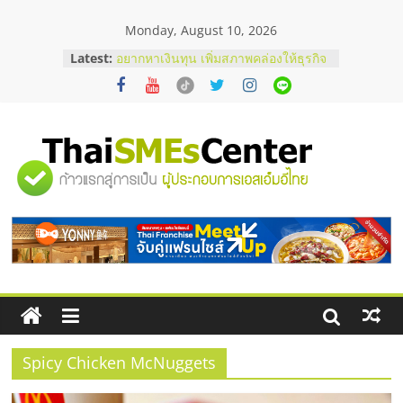
Skip
Monday, August 10, 2026
to
บริษัท Cybersecurity ในไทยที่ไหนดี?
content
Latest:
วิธีเลือกผู้ให้บริการให้คุ้มค่าและตอบ
โจทย์ธุรกิจ
อยากหาเงินทุน เพิ่มสภาพคล่องให้ธุรกิจ
เริ่มยังไงให้ผ่านฉลุย
สัมมนาออนไลน์ โอกาสบริหารสถานี
บริการน้ำมัน Shell
"ศูนย์
สัมมนาลงทุน แฟรนไชส์ยอนนี่
ThaiFranchise Meet Up จับคู่แฟรน
รวม
ไชส์ ครั้งที่ 8
ร้านเครื่องเสียงคุณภาพสูง พร้อม
โซลูชันระบบภาพและเสียง
ข้อมูล
ธุรกิจ
SME
Spicy Chicken McNuggets