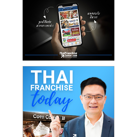
ลงทุน
น้อย
คืน
ทุน
ไว,
ที่
ปรึกษา
การ