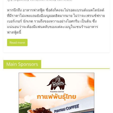
มอี
หากนึกถึง อาหารฟาสฟู๊ด ชื่อดังก็คงจะไม่รอดแบรนด์แมคโดนัลด์
ไทย,
ที่มีราคาไม่แพงแถมยังมีเมนูยอดฮิตมากมาย ไม่ว่าจะเฟรนช์ฟราย
เบอร์เกอร์ นักเกต รวมถึงของหวานอย่างไอศกรีม เป็นต้น ซึ่ง
แน่นอนว่าจะต้องมีแฟนคลับของแต่ละเมนูในเชนร้านอาหาร
SMEs,
ฟาสฟู้ดนี้
แฟ
Read more
รน
Main Sponsors
ไชส์,
ที่
ปรึกษา