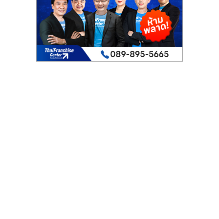
เปิด
ร้าน
ปรึกษา
ฟรี,
บริการ
พัฒนา
ระบบ
แฟ