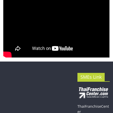
SMEs Link
ThaiFranchiseCent
er