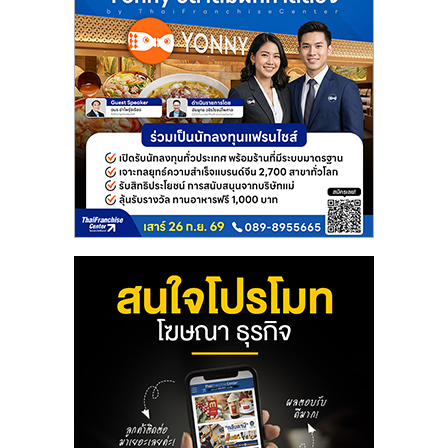
ลงทุน
และ
ขยาย
สา
ขา
แฟ
รน
ไชส์,