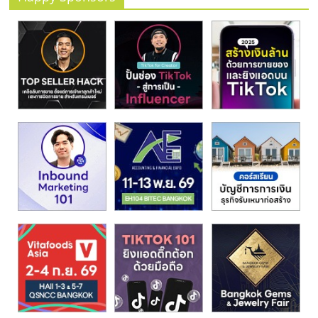
รน
ไชส์"