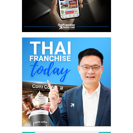
ศูนย์
รวม
แฟ
รน
ไชส์
พร้อม
ทำเล
สำหรับ