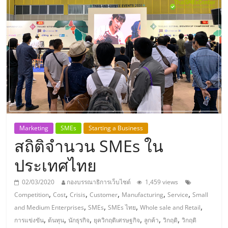
แห่ง
ประเทศไทย,
ThaiSMEsCenter,
รวม
ธุรกิจ
Marketing
SMEs
Starting a Business
สถิติจำนวน SMEs ใน
เอ
ประเทศไทย
ส
02/03/2020
กองบรรณาธิการเว็บไซต์
1,459 views
,
,
,
,
,
,
Competition
Cost
Crisis
Customer
Manufacturing
Service
Small
เอ็
,
,
,
,
and Medium Enterprises
SMEs
SMEs ไทย
Whole sale and Retail
,
,
,
,
,
,
การแข่งขัน
ต้นทุน
นักธุรกิจ
ยุควิกฤติเศรษฐกิจ
ลูกค้า
วิกฤติ
วิกฤติ