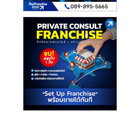
ไทย,
SMEs,
แฟ
รน
ไชส์,
ที่
ปรึกษา
แฟ
รน
ไชส์,
รวม
แฟ
รน
ไชส์
ขาย
แฟ
รน
ไชส์
แฟ