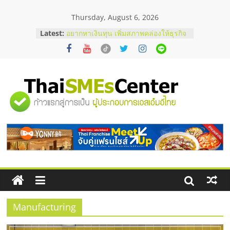
Skip
Thursday, August 6, 2026
to
content
Latest:
อยากหาเงินทุน เพิ่มสภาพคล่องให้ธุรกิจ
เริ่มยังไงให้ผ่านฉลุย
สัมมนาออนไลน์ โอกาสบริหารสถานี
บริการน้ำมัน Shell
สัมมนาลงทุน แฟรนไชส์ยอนนี่
ThaiFranchise Meet Up จับคู่แฟรน
"ศูนย์
ไชส์ ครั้งที่ 8
ร้านเครื่องเสียงคุณภาพสูง พร้อม
โซลูชันระบบภาพและเสียง
รวม
บริษัท Cybersecurity ในไทยที่ไหนดี?
วิธีเลือกผู้ให้บริการให้คุ้มค่าและตอบ
โจทย์ธุรกิจ
ข้อมูล
ธุรกิจ
SME
Manufacturing