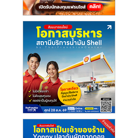
ลงทุน
น้อย
คืน
ทุน
ไว,
ที่
ปรึกษา
การ