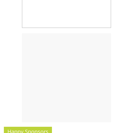
รน
ไชส์,
ศูนย์
รวม
แฟ
รน
ไชส์
พร้อม
ทำเล
สำหรับ
เปิด
ร้าน
ปรึกษา
ฟรี,
บริการ
พัฒนา
ระบบ
แฟ
Happy Sponsors