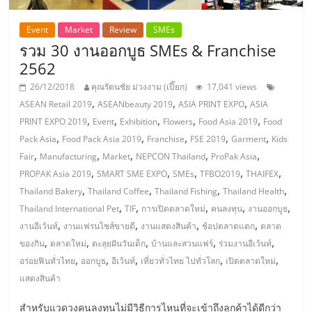
แฟ
Event
Market
Review
SMEs
รน
รวม 30 งานออกบูธ SMEs & Franchise
2562
ไชส์,
26/12/2018
คุณรัตนชัย ม่วงงาม (เปี๊ยก)
17,041 views
,
,
,
ASEAN Retail 2019
ASEANbeauty 2019
ASIA PRINT EXPO
ASIA
รวม
,
,
,
,
,
PRINT EXPO 2019
Event
Exhibition
Flowers
Food Asia 2019
Food
,
,
,
,
,
Pack Asia
Food Pack Asia 2019
Franchise
FSE 2019
Garment
Kids
แฟ
,
,
,
,
,
Fair
Manufacturing
Market
NEPCON Thailand
ProPak Asia
,
,
,
,
,
PROPAK Asia 2019
SMART SME EXPO
SMEs
TFBO2019
THAIFEX
รน
,
,
,
,
Thailand Bakery
Thailand Coffee
Thailand Fishing
Thailand Health
,
,
,
,
,
Thailand International Pet
TIF
การเปิดตลาดใหม่
คนลงทุน
งานออกบูธ
ไชส์
,
,
,
,
งานอีเว้นท์
งานแฟรนไชส์ขายดี
งานแสดงสินค้า
ช้อปตลาดแตก
ตลาด
,
,
,
,
,
ของกิน
ตลาดใหม่
ตะลุยฝันวันเด็ก
บ้านและสวนแฟร์
ร่วมงานอีเว้นท์
,
,
,
,
,
ขาย
อร่อยฟินทั่วไทย
ออกบูธ
อีเว้นท์
เที่ยวทั่วไทย ไปทั่วโลก
เปิดตลาดใหม่
แสดงสินค้า
สำหรับแวดวงคนลงทุนไม่มีวิธีการไหนที่จะเข้าถึงลูกค้าได้ดีกว่า