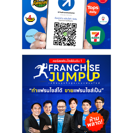
รน
ไชส์"
"ศูนย์
รวม
ข้อมูล
ธุรกิจ
SME
แห่ง
ประเทศไทย,
ThaiSMEsCenter,
รวม
ธุรกิจ
เอ
ส
เอ็
มอี