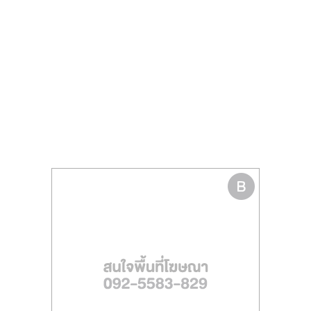
รน
ไชส์
ขาย
หน้า
บ้าน
ลงทุน
น้อย
คืน
ทุน
ไว,
ที่
ปรึกษา
การ
ลงทุน
และ
ขยาย
สา
ขา
แฟ