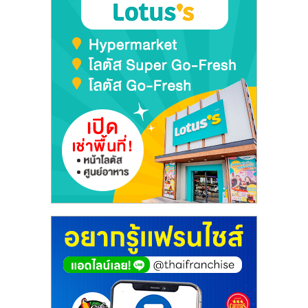
เปิด
ร้าน
ปรึกษา
ฟรี,
บริการ
พัฒนา
ระบบ
แฟ