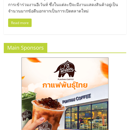
แฟ
การเข้าร่วมงานอีเว้นท์ ซึ่งในแต่ละปีจะมีงานแสดงสินค้าอยู่เป็น
รน
จำนวนมากข้อดีนอกจากเป็นการเปิดตลาดใหม่
Read more
ไชส์
แฟ
Main Sponsors
รน
ไชส์
ขาย
หน้า
บ้าน