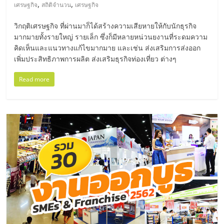
มอี
,
,
เศรษฐกิจ
สถิติจำนวน
เศรษฐกิจ
วิกฤติเศรษฐกิจ ที่ผ่านมาก็ได้สร้างความเสียหายให้กับนักธุรกิจ
ไทย,
มากมายทั้งรายใหญ่ รายเล็ก ซึ่งก็มีหลายหน่วนยงานที่ระดมความ
คิดเห็นและแนวทางแก้ไขมากมาย และเช่น ส่งเสริมการส่งออก
SMEs,
เพิ่มประสิทธิภาพการผลิต ส่งเสริมธุรกิจท่องเที่ยว ต่างๆ
Read more
แฟ
รน
ไชส์,
ที่
ปรึกษา