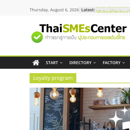
Skip
Thursday, August 6, 2026
Latest:
บริษัท Cybersecuri
to
วิธีเลือกผู้ให้บริกา
content
โจทย์ธุรกิจ
อยากหาเงินทุน เพิ่
"ศูนย์
เริ่มยังไงให้ผ่านฉลุ
สัมมนาออนไลน์ โอ
บริการน้ำมัน Shell
รวม
สัมมนาลงทุน แฟรน
ThaiFranchise Me
ไชส์ ครั้งที่ 8
START
DIRECTORY
FACTORY
ข้อมูล
ร้านเครื่องเสียงคุ
โซลูชันระบบภาพแ
Loyalty program
ธุรกิจ
SME
แห่ง