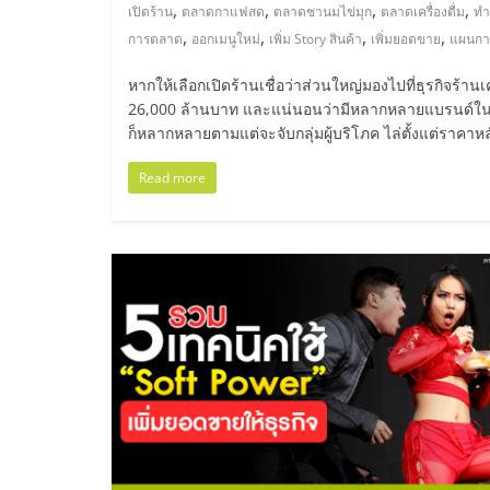
ไทย,
,
,
,
,
เปิดร้าน
ตลาดกาแฟสด
ตลาดชานมไข่มุก
ตลาดเครื่องดื่ม
ทำธ
,
,
,
,
การตลาด
ออกเมนูใหม่
เพิ่ม Story สินค้า
เพิ่มยอดขาย
แผนกา
SMEs,
หากให้เลือกเปิดร้านเชื่อว่าส่วนใหญ่มองไปที่ธุรกิจร้า
แฟ
26,000 ล้านบาท และแน่นอนว่ามีหลากหลายแบรนด์ในตลา
ก็หลากหลายตามแต่จะจับกลุ่มผู้บริโภค ไล่ตั้งแต่ราคาหล
รน
Read more
ไชส์,
ที่
ปรึกษา
แฟ
รน