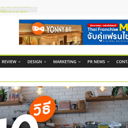
ty ในไทยที่ไหนดี?
รให้คุ้มค่าและตอบ
มสภาพคล่องให้ธุรกิจ
ย
กาสบริหารสถานี
ไชส์ยอนนี่
et Up จับคู่แฟรน
REVIEW
DESIGN
MARKETING
PR NEWS
CONT
ณภาพสูง พร้อม
ละเสียง