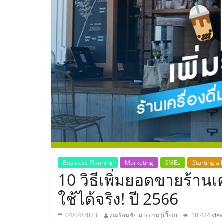
ประเทศไทย,
ThaiSMEsCenter
รวม
ธุรกิจ
เอ
ส
เอ็
Business Planning
Marketing
SMEs
Starting a
10 วิธีเพิ่มยอดขายร้าน
มอี
ใช้ได้จริง! ปี 2566
04/04/2023
คุณรัตนชัย ม่วงงาม (เปี๊ยก)
10,424 vie