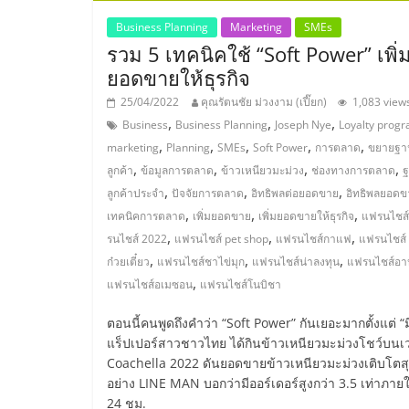
ไชส์,
Business Planning
Marketing
SMEs
รวม 5 เทคนิคใช้ “Soft Power” เพิ่
ยอดขายให้ธุรกิจ
รวม
25/04/2022
คุณรัตนชัย ม่วงงาม (เปี๊ยก)
1,083 view
,
,
,
Business
Business Planning
Joseph Nye
Loyalty prog
แฟ
,
,
,
,
,
marketing
Planning
SMEs
Soft Power
การตลาด
ขยายฐา
,
,
,
,
ลูกค้า
ข้อมูลการตลาด
ข้าวเหนียวมะม่วง
ช่องทางการตลาด
รน
,
,
,
ลูกค้าประจำ
ปัจจัยการตลาด
อิทธิพลต่อยอดขาย
อิทธิพลยอดข
,
,
,
เทคนิคการตลาด
เพิ่มยอดขาย
เพิ่มยอดขายให้ธุรกิจ
แฟรนไชส์
ไชส์
,
,
,
รนไชส์ 2022
แฟรนไชส์ pet shop
แฟรนไชส์กาแฟ
แฟรนไชส์
,
,
,
ก๋วยเตี๋ยว
แฟรนไชส์ชาไข่มุก
แฟรนไชส์น่าลงทุน
แฟรนไชส์อา
ขาย
,
แฟรนไชส์อเมซอน
แฟรนไชส์โนบิชา
ตอนนี้คนพูดถึงคำว่า “Soft Power” กันเยอะมากตั้งแต่ “ม
แฟ
แร็ปเปอร์สาวชาวไทย ได้กินข้าวเหนียวมะม่วงโชว์บนเว
Coachella 2022 ดันยอดขายข้าวเหนียวมะม่วงเติบโตส
รน
อย่าง LINE MAN บอกว่ามีออร์เดอร์สูงกว่า 3.5 เท่าภาย
24 ชม.