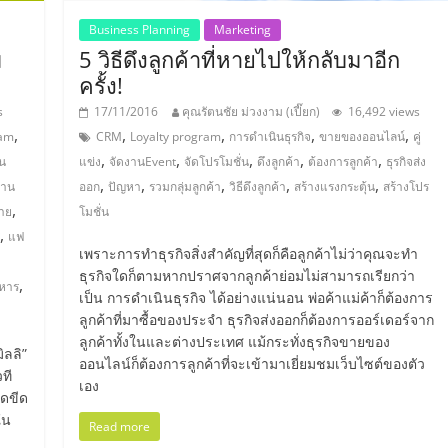
Business Planning
Marketing
ม
5 วิธีดึงลูกค้าที่หายไปให้กลับมาอีก
ครั้ง!
s
17/11/2016
คุณรัตนชัย ม่วงงาม (เปี๊ยก)
16,492 views
,
,
,
,
,
ram
CRM
Loyalty program
การดำเนินธุรกิจ
ขายของออนไลน์
คู่
,
,
,
,
,
น
แข่ง
จัดงานEvent
จัดโปรโมชั่น
ดึงลูกค้า
ต้องการลูกค้า
ธุรกิจส่ง
,
,
,
,
,
ฐาน
ออก
ปัญหา
รวมกลุ่มลูกค้า
วิธีดึงลูกค้า
สร้างแรงกระตุ้น
สร้างโปร
,
าย
โมชั่น
,
แฟ
เพราะการทำธุรกิจสิ่งสำคัญที่สุดก็คือลูกค้าไม่ว่าคุณจะทำ
ธุรกิจใดก็ตามหากปราศจากลูกค้าย่อมไม่สามารถเรียกว่า
,
หาร
เป็น การดำเนินธุรกิจ ได้อย่างแน่นอน พ่อค้าแม่ค้าก็ต้องการ
ลูกค้าที่มาซื้อของประจำ ธุรกิจส่งออกก็ต้องการออร์เดอร์จาก
ลูกค้าทั้งในและต่างประเทศ แม้กระทั่งธุรกิจขายของ
ิลลิ”
ออนไลน์ก็ต้องการลูกค้าที่จะเข้ามาเยี่ยมชมเว็บไซต์ของตัว
ที
เอง
ุดขีด
ใน
Read more