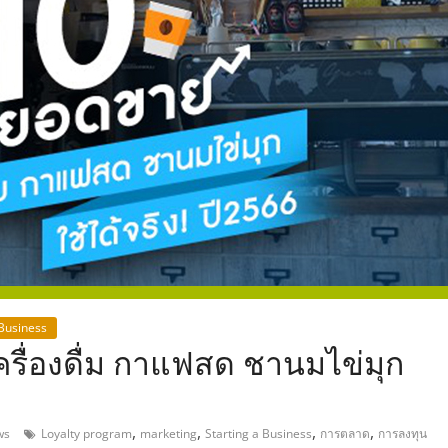
,
 Business
เครื่องดื่ม กาแฟสด ชานมไข่มุก
,
,
,
,
ws
Loyalty program
marketing
Starting a Business
การตลาด
การลงทุน