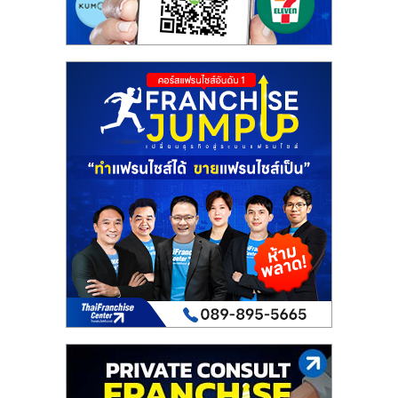
รน
ไชส์"
"ศูนย์
รวม
ข้อมูล
ธุรกิจ
SME
แห่ง
ประเทศไทย,
ThaiSMEsCenter,
รวม
ธุรกิจ
เอ
ส
เอ็
มอี