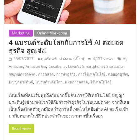
แฟ
รน
ไชส์,
Marketing
Online Marketing
4 แบรนด์ระดับโลกกับการใช้ AI ต่อยอด
รวม
ธุรกิจ สุดเจ๋ง!
,
25/05/2017
คุณรัตนชัย ม่วงงาม (เปี๊ยก)
4,157 views
AI
แฟ
,
,
,
,
,
,
Amazon
Amazon Go
Cosabella
Lowe’s
Smartphone
Starbucks
,
,
,
,
,
กลยุทธ์การตลาด
การตลาด
การทำธุรกิจ
การใช้เทคโนโลยี
ต่อยอดธุรกิจ
,
,
,
ปัญญาประดิษฐ์
แบรนด์ระดับโลก
แผนการตลาด
ใช้เทคโนโลยี
รน
เป็นเรื่องที่คนเริ่มพูดถึงกันมากขึ้นกับ การใช้เทคโนโลยี ปัญญา
ไชส์
ประดิษฐ์เข้ามาผนวกใช้กับการทำธุรกิจในรูปแบบต่างๆ จากที่เคย
เป็นเรื่องไกลตัวดูเหมือนว่าทุกวันนี้เทคโนโลยีอย่าง AI จะเริ่มเข้า
มามีบทบาทในชีวิตประจำวันของเรามากขึ้นเรื่อยๆ
ขาย
Read more