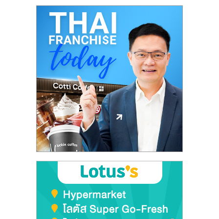
ศูนย์
รวม
แฟ
รน
ไชส์
พร้อม
ทำเล
สำหรับ