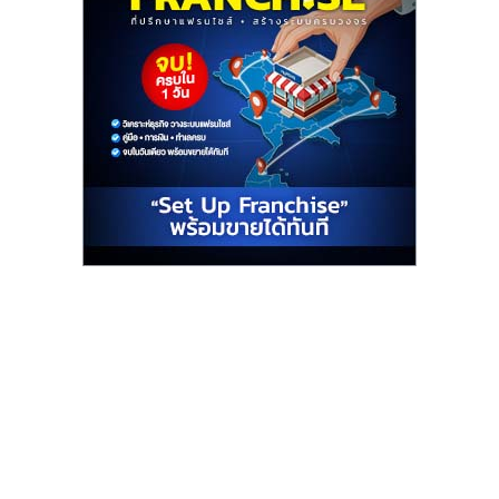
ไทย,
SMEs,
แฟ
รน
ไชส์,
ที่
ปรึกษา
แฟ
รน
ไชส์,
รวม
แฟ
รน
ไชส์
ขาย
แฟ
รน
ไชส์
แฟ