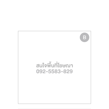
รน
ไชส์
ขาย
หน้า
บ้าน
ลงทุน
น้อย
คืน
ทุน
ไว,
ที่
ปรึกษา
การ
ลงทุน
และ
ขยาย
สา
ขา
แฟ