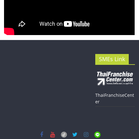
SMEs Link
ThaiFranchiseCent
er