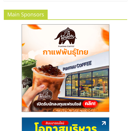
แฟ
รน
Main Sponsors
ไชส์
แฟ
รน
ไชส์
ขาย
หน้า
บ้าน