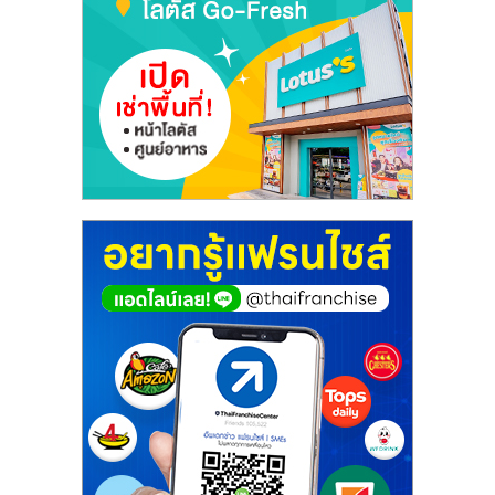
เปิด
ร้าน
ปรึกษา
ฟรี,
บริการ
พัฒนา
ระบบ
แฟ