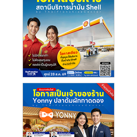
ลงทุน
น้อย
คืน
ทุน
ไว,
ที่
ปรึกษา
การ