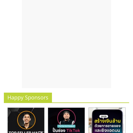
รน
ไชส์,
ศูนย์
รวม
แฟ
รน
ไชส์
พร้อม
ทำเล
สำหรับ
เปิด
ร้าน
ปรึกษา
Happy Sponsors
ฟรี,
บริการ
พัฒนา
ระบบ
แฟ