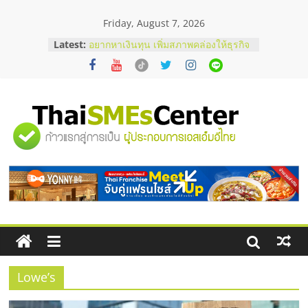
Skip
Friday, August 7, 2026
to
content
Latest:
อยากหาเงินทุน เพิ่มสภาพคล่องให้ธุรกิจ
เริ่มยังไงให้ผ่านฉลุย
สัมมนาออนไลน์ โอกาสบริหารสถานี
บริการน้ำมัน Shell
สัมมนาลงทุน แฟรนไชส์ยอนนี่
ThaiFranchise Meet Up จับคู่แฟรน
"ศูนย์
ไชส์ ครั้งที่ 8
ร้านเครื่องเสียงคุณภาพสูง พร้อม
โซลูชันระบบภาพและเสียง
รวม
บริษัท Cybersecurity ในไทยที่ไหนดี?
วิธีเลือกผู้ให้บริการให้คุ้มค่าและตอบ
โจทย์ธุรกิจ
ข้อมูล
ธุรกิจ
SME
Lowe’s