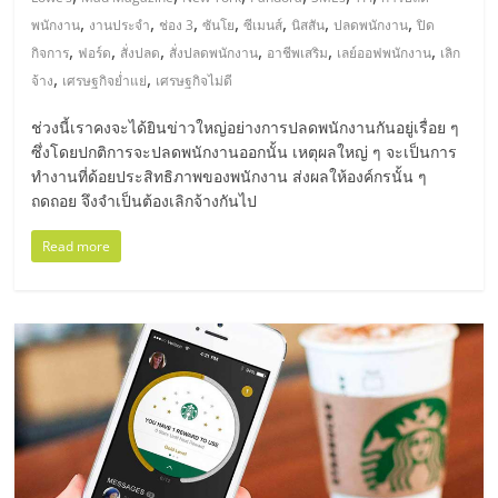
มอี
,
,
,
,
,
,
,
พนักงาน
งานประจำ
ช่อง 3
ซันโย
ซีเมนส์
นิสสัน
ปลดพนักงาน
ปิด
,
,
,
,
,
,
กิจการ
ฟอร์ด
สั่งปลด
สั่งปลดพนักงาน
อาชีพเสริม
เลย์ออฟพนักงาน
เลิก
ไทย,
,
,
จ้าง
เศรษฐกิจย่ำแย่
เศรษฐกิจไม่ดี
SMEs,
ช่วงนี้เราคงจะได้ยินข่าวใหญ่อย่างการปลดพนักงานกันอยู่เรื่อย ๆ
ซึ่งโดยปกติการจะปลดพนักงานออกนั้น เหตุผลใหญ่ ๆ จะเป็นการ
ทำงานที่ด้อยประสิทธิภาพของพนักงาน ส่งผลให้องค์กรนั้น ๆ
แฟ
ถดถอย จึงจำเป็นต้องเลิกจ้างกันไป
รน
Read more
ไชส์,
ที่
ปรึกษา