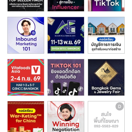
รน
ไชส์"