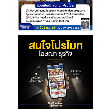
ลงทุน
และ
ขยาย
สา
ขา
แฟ
รน
ไชส์,