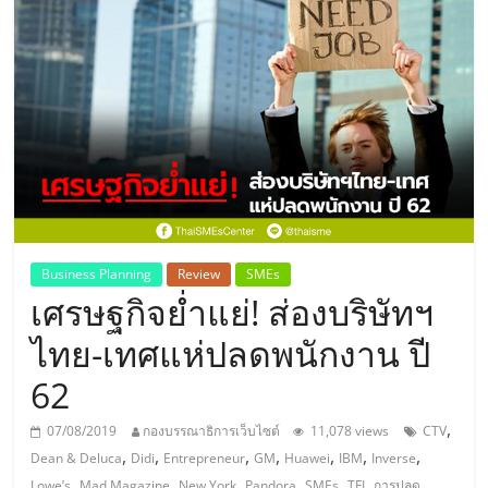
แห่ง
ประเทศไทย,
ThaiSMEsCenter,
รวม
ธุรกิจ
Business Planning
Review
SMEs
เศรษฐกิจย่ำแย่! ส่องบริษัทฯ
เอ
ไทย-เทศแห่ปลดพนักงาน ปี
ส
62
เอ็
,
07/08/2019
กองบรรณาธิการเว็บไซต์
11,078 views
CTV
,
,
,
,
,
,
,
Dean & Deluca
Didi
Entrepreneur
GM
Huawei
IBM
Inverse
,
,
,
,
,
,
Lowe’s
Mad Magazine
New York
Pandora
SMEs
TFI
การปลด