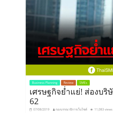
ประเทศไทย,
ThaiSMEsCenter
รวม
ธุรกิจ
เอ
ส
เอ็
Business Planning
Review
SMEs
เศรษฐกิจย่ำแย่! ส่องบร
มอี
62
07/08/2019
กองบรรณาธิการเว็บไซต์
11,083 views