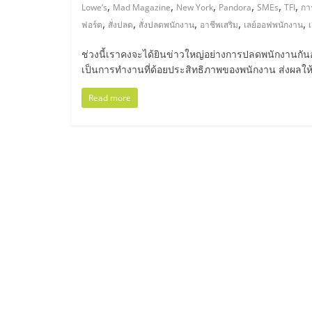
ไทย,
,
,
,
,
,
,
Lowe’s
Mad Magazine
New York
Pandora
SMEs
TFI
กา
,
,
,
,
,
ฟอร์ด
สั่งปลด
สั่งปลดพนักงาน
อาชีพเสริม
เลย์ออฟพนักงาน
เ
SMEs,
ช่วงนี้เราคงจะได้ยินข่าวใหญ่อย่างการปลดพนักงานกันอ
แฟ
เป็นการทำงานที่ด้อยประสิทธิภาพของพนักงาน ส่งผลให้อ
Read more
รน
ไชส์,
ที่
ปรึกษา
แฟ
รน