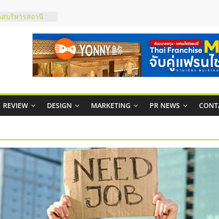
าสบริหารสถานี
ส์ยอนนี่
 Up จับคู่แฟรน
าพสูง พร้อม
เสียง
 ในไทยที่ไหนดี?
ห้คุ้มค่าและตอบ
REVIEW
DESIGN
MARKETING
PR NEWS
CONT
ภาพคล่องให้ธุรกิจ