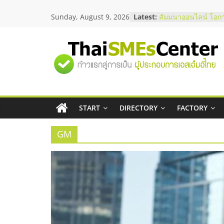
Skip
Sunday, August 9, 2026
Latest:
สัมมนาออนไลน์ โอก
to
บริการน้ำมัน Shell
content
สัมมนาลงทุน แฟรนไช
ThaiFranchise Meet
"ศูนย์
ไชส์ ครั้งที่ 8
ร้านเครื่องเสียงคุณภ
โซลูชันระบบภาพและ
รวม
บริษัท Cybersecurity
วิธีเลือกผู้ให้บริการใ
โจทย์ธุรกิจ
START
DIRECTORY
FACTORY
ข้อมูล
อยากหาเงินทุน เพิ่มส
เริ่มยังไงให้ผ่านฉลุย
GM
ธุรกิจ
SME
แห่ง