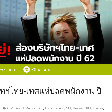
,
ิษัทฯไทย-เทศแห่ปลดพนักงาน ปี
,
,
,
,
,
,
,
,
CTV
Dean & Deluca
Didi
Entrepreneur
GM
Huawei
IBM
Inverse