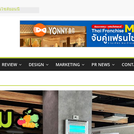
ไชส์ยอนนี่
et Up จับคู่แฟรน
ณภาพสูง พร้อม
ละเสียง
ty ในไทยที่ไหนดี?
รให้คุ้มค่าและตอบ
มสภาพคล่องให้ธุรกิจ
ย
REVIEW
DESIGN
MARKETING
PR NEWS
CONT
กาสบริหารสถานี