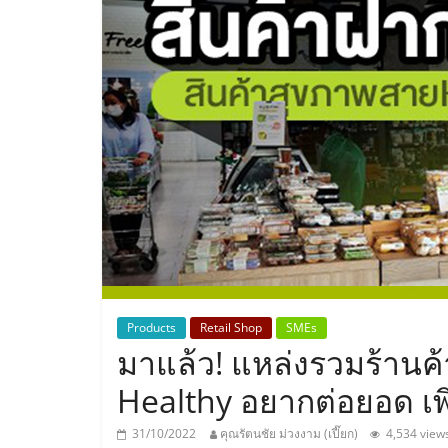
ประเทศไทย,
ThaiSMEsCenter
รวม
ธุรกิจ
เอ
ส
เอ็
Products
Retail Shop
SMEs
มาแล้ว! แหล่งรวมร้านค
มอี
Healthy อยากต่อยอด เพ
31/10/2022
คุณรัตนชัย ม่วงงาม (เปี๊ยก)
4,534 view