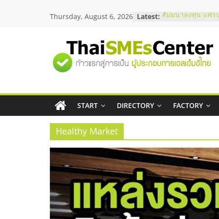
Skip
Thursday, August 6, 2026
Latest:
สัมมนาลงทุน แฟรน
to
ThaiFranchise Me
content
ไชส์ ครั้งที่ 8
ร้านเครื่องเสียงคุ
"ศูนย์
โซลูชันระบบภาพแ
บริษัท Cybersecuri
วิธีเลือกผู้ให้บริกา
รวม
โจทย์ธุรกิจ
อยากหาเงินทุน เพิ่
เริ่มยังไงให้ผ่านฉลุ
START
DIRECTORY
FACTORY
ข้อมูล
สัมมนาออนไลน์ โอ
บริการน้ำมัน Shell
Healthy Market
ธุรกิจ
SME
แห่ง