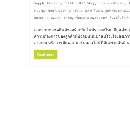
ไทย,
,
,
,
,
,
Supply
Products
RETAIL SHOP
Shop
Sunshine Market
T
,
,
,
,
ควบคุมแคลอรี่
ช่องทางการขาย
ตลาดสินค้า
นับแคล
ผลไม้อ
SMEs,
,
,
,
,
อยากต่อยอด
อาหารคลีน
เพิ่มยอดขาย
เลมอนฟาร์ม
เอ็มโพเรี
แฟ
ภาพรวมตลาดสินค้าออร์แกนิกในประเทศไทย มีมูลค่าอยู่ท
ความต้องการของลูกค้าที่ปัจจุบันหันมาสนใจเรื่องสุขภาพ
สุขภาพ หรือการมีแพลตฟอร์มออนไลน์ที่มีเฉพาะสินค้า
รน
Read more
ไชส์,
ที่
ปรึกษา
แฟ
รน