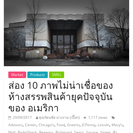
แห่ง
ประเทศไทย,
ThaiSMEsCenter,
รวม
ธุรกิจ
Market
Products
SMEs
ส่อง 10 ภาพไม่น่าเชื่อของ
เอ
ห้างสรรพสินค้ายุคปัจจุบัน
ส
ของ อเมริกา
เอ็
29/09/2017
คุณรัตนชัย ม่วงงาม (เปี๊ยก)
1,117 views
,
,
,
,
,
,
,
,
Advisors
Center
Chicago’s
Food
Greenn
JCPenny
Lincoln
Macy’s
,
,
,
,
,
,
,
Mall
RadioShack
Regency
Richmond
Sears
Square
Street
ค้า