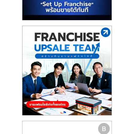
รน
ไชส์"
"ศูนย์
รวม
ข้อมูล
ธุรกิจ
SME
แห่ง
ประเทศไทย,
ThaiSMEsCenter,
รวม
ธุรกิจ
เอ
ส
เอ็
มอี