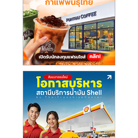
แฟ
รน
ไชส์,
รวม
แฟ
รน
ไชส์
ขาย