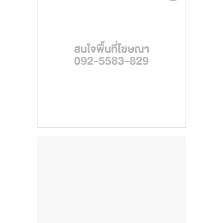
ไทย,
SMEs,
แฟ
รน
ไชส์,
ที่
ปรึกษา
แฟ
รน
ไชส์,
รวม
แฟ
รน
ไชส์
ขาย
แฟ
รน
ไชส์
แฟ