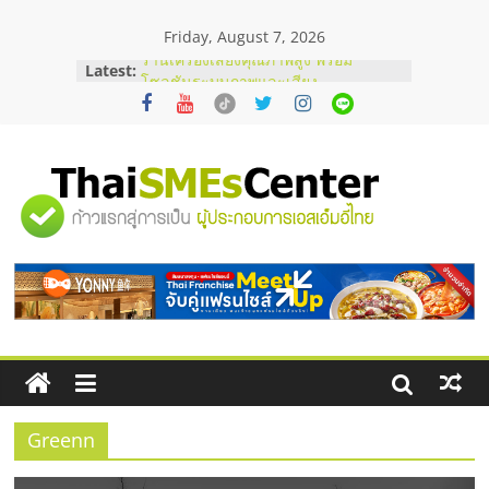
Skip
Friday, August 7, 2026
to
content
Latest:
ร้านเครื่องเสียงคุณภาพสูง พร้อม
โซลูชันระบบภาพและเสียง
บริษัท Cybersecurity ในไทยที่ไหนดี?
วิธีเลือกผู้ให้บริการให้คุ้มค่าและตอบ
โจทย์ธุรกิจ
อยากหาเงินทุน เพิ่มสภาพคล่องให้ธุรกิจ
"ศูนย์
เริ่มยังไงให้ผ่านฉลุย
สัมมนาออนไลน์ โอกาสบริหารสถานี
บริการน้ำมัน Shell
รวม
สัมมนาลงทุน แฟรนไชส์ยอนนี่
ThaiFranchise Meet Up จับคู่แฟรน
ไชส์ ครั้งที่ 8
ข้อมูล
ธุรกิจ
SME
Greenn