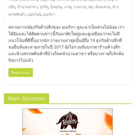
มอี
,
,
,
,
,
,
,
,
ปลีก
จำนวนสาขา
ธุรกิจ
ปัจจุบัน
ภาพ
รายงาน
ลด
ล้มละลาย
ห้าง
,
,
สรรพสินค้า
ออนไลน์
อเมริกา
ไทย,
สถานการณ์ธุรกิจค้าปลีกของ อเมริกา ดูจะน่าเป็นห่วงไม่น้อย เรา
SMEs,
ได้ยินและได้ติดตามข่าวนี้กันมาพักใหญ่และดูเหมือนว่าจะไม่มี
แนวโน้มที่ดีขึ้นมากนัก รายงานล่าสุดนั้นมีถึง 19 ธุรกิจค้าปลีกที่
ขอยื่นล้มละลายภายในปี 2017 ยังไม่รวมกับบรรดาร้านค้าปลีก
แฟ
และห้างสรรพสินค้าที่บ้างก็ลดจำนวนสาขา หรือบางรายก็เลิกล้ม
กิจการไปแล้ว
รน
Read more
ไชส์,
Main Sponsors
ที่
ปรึกษา