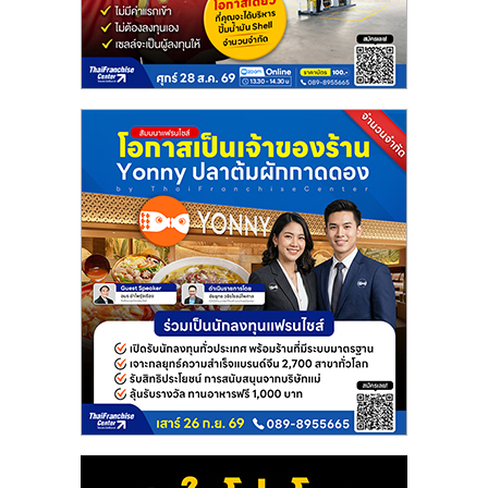
แฟ
รน
ไชส์
แฟ
รน
ไชส์
ขาย
หน้า
บ้าน