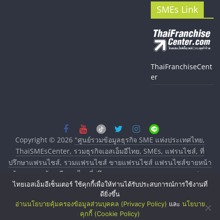
SMEs Link
ThaiFranchiseCent
er
Copyright © 2026
"ศูนย์รวมข้อมูลธุรกิจ SME แห่งประเทศไทย,
ThaiSMEsCenter, รวมธุรกิจเอสเอ็มอีไทย, SMEs, แฟรนไชส์, ที่
ปรึกษาแฟรนไชส์, รวมแฟรนไชส์ ขายแฟรนไชส์ แฟรนไชส์ขายหน้า
บ้าน ลงทุนน้อย คืนทุนไว, ที่ปรึกษาการลงทุนและขยายสาขาแฟรน
ไทยเอสเอ็มอีเซ็นเตอร์ ใช้คุกกี้เพื่อให้ท่านได้รับประสบการณ์การใช้งานที่
ไชส์, ศูนย์รวมแฟรนไชส์ พร้อมทำเลสำหรับเปิดร้าน ปรึกษาฟรี,
ดียิ่งขึ้น
บริการพัฒนาระบบแฟรนไชส์"
. All rights reserved.
อ่านนโยบายคุ้มครองข้อมูลส่วนบุคคล (Privacy Policy)
และ
นโยบาย
คุกกี้ (Cookie Policy)