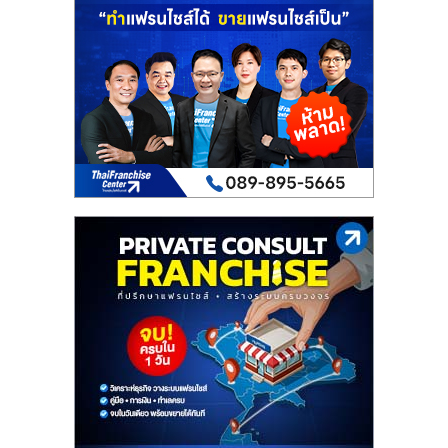
เปิด
ร้าน
ปรึกษา
ฟรี,
บริการ
พัฒนา
ระบบ
แฟ