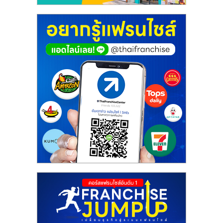
ศูนย์
รวม
แฟ
รน
ไชส์
พร้อม
ทำเล
สำหรับ