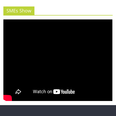
รน
ไชส์"
SMEs Show