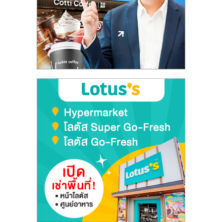
ลงทุน
และ
ขยาย
สา
ขา
แฟ
รน
ไชส์,