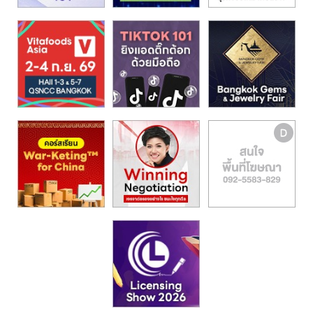
รน
ไชส์,
ศูนย์
รวม
แฟ
รน
ไชส์
พร้อม
ทำเล
สำหรับ
เปิด
ร้าน
ปรึกษา
ฟรี,
บริการ
พัฒนา
ระบบ
แฟ