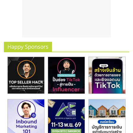
รน
ไชส์
ขาย
หน้า
บ้าน
ลงทุน
น้อย
Happy Sponsors
คืน
ทุน
ไว,
ที่
ปรึกษา
การ
ลงทุน
และ
ขยาย
สา
ขา
แฟ