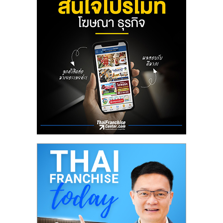
ลงทุน
น้อย
คืน
ทุน
ไว,
ที่
ปรึกษา
การ