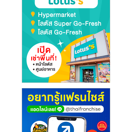
เปิด
ร้าน
ปรึกษา
ฟรี,
บริการ
พัฒนา
ระบบ
แฟ