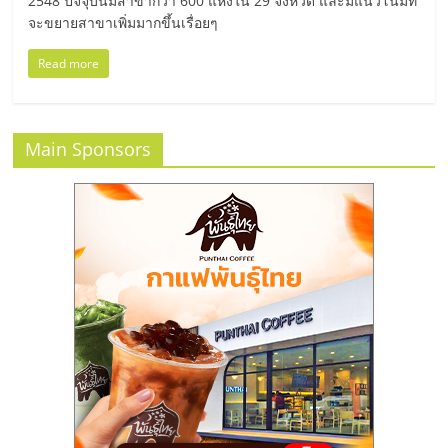
แฟ
2548 ปัจจุบันมีสาขากว่า 600 แห่งใน 29 จังหวัด และมีแนวโน้มที่
จะขยายสาขาเพิ่มมากขึ้นเรื่อยๆ
รน
Read more
ไชส์
แฟ
Main Sponsors
รน
ไชส์
ขาย
หน้า
บ้าน