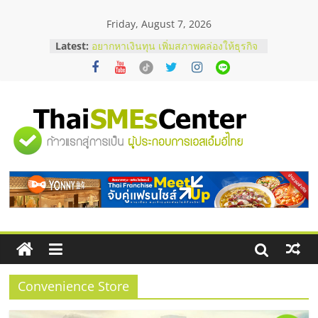
Skip
Friday, August 7, 2026
to
content
Latest:
อยากหาเงินทุน เพิ่มสภาพคล่องให้ธุรกิจ
เริ่มยังไงให้ผ่านฉลุย
สัมมนาออนไลน์ โอกาสบริหารสถานี
บริการน้ำมัน Shell
สัมมนาลงทุน แฟรนไชส์ยอนนี่
ThaiFranchise Meet Up จับคู่แฟรน
"ศูนย์
ไชส์ ครั้งที่ 8
ร้านเครื่องเสียงคุณภาพสูง พร้อม
โซลูชันระบบภาพและเสียง
รวม
บริษัท Cybersecurity ในไทยที่ไหนดี?
วิธีเลือกผู้ให้บริการให้คุ้มค่าและตอบ
โจทย์ธุรกิจ
ข้อมูล
ธุรกิจ
SME
Convenience Store