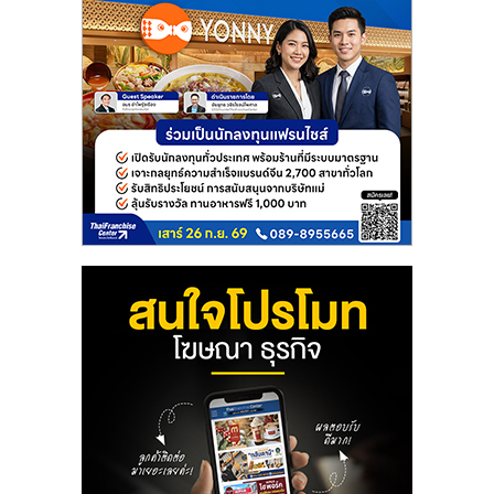
ลงทุน
และ
ขยาย
สา
ขา
แฟ
รน
ไชส์,