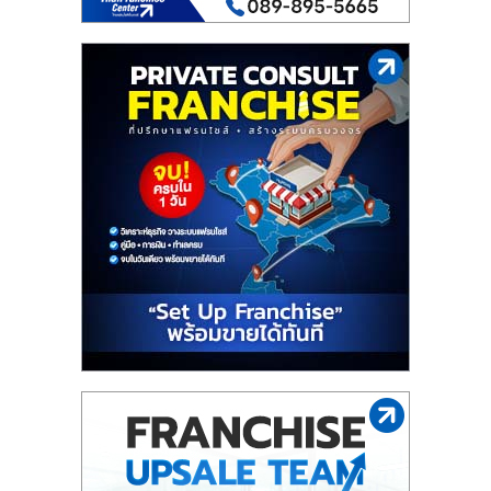
ไทย,
SMEs,
แฟ
รน
ไชส์,
ที่
ปรึกษา
แฟ
รน
ไชส์,
รวม
แฟ
รน
ไชส์
ขาย
แฟ
รน
ไชส์
แฟ