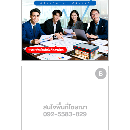
รน
ไชส์
ขาย
หน้า
บ้าน
ลงทุน
น้อย
คืน
ทุน
ไว,
ที่
ปรึกษา
การ
ลงทุน
และ
ขยาย
สา
ขา
แฟ