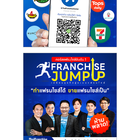
รน
ไชส์"
"ศูนย์
รวม
ข้อมูล
ธุรกิจ
SME
แห่ง
ประเทศไทย,
ThaiSMEsCenter,
รวม
ธุรกิจ
เอ
ส
เอ็
มอี