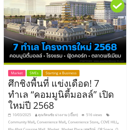
แห่ง
ประเทศไทย,
ThaiSMEsCenter,
รวม
ธุรกิจ
Market
SMEs
Starting a Business
ศึกชิงพื้นที่ แข่งเดือด! 7
เอ
ทำเล “คอมมูนิตี้มอลล์” เปิด
ส
ใหม่ปี 2568
เอ็
10/03/2025
คุณรัตนชัย ม่วงงาม (เปี๊ยก)
516 views
,
,
,
,
Community Mall
Convenience Mall
Convenience Store
COVE HILL
,
,
,
,
Khu Khot Crossing Mall
Market
Market Place เทพรักษ์
OR Space
Q