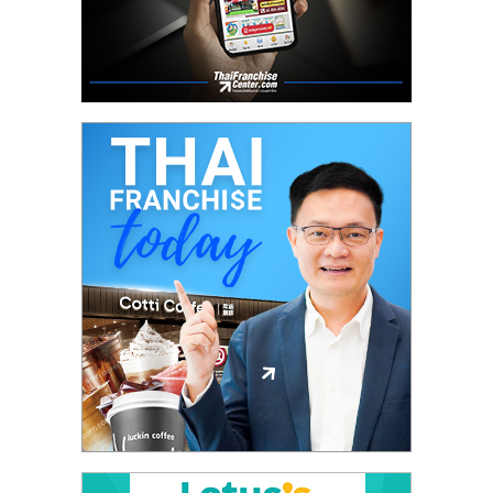
ศูนย์
รวม
แฟ
รน
ไชส์
พร้อม
ทำเล
สำหรับ