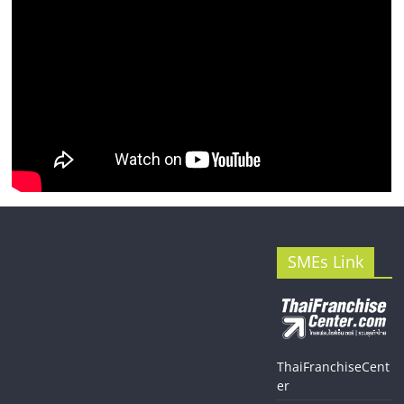
SMEs Link
ThaiFranchiseCent
er