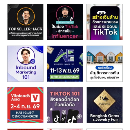
รน
ไชส์"