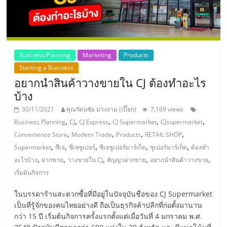
แฟ
รน
ไชส์,
Business Planning
Marketing
Products
Starting a Business
รวม
อยากนำสินค้าวางขายใน CJ ต้องทำอะไร
บ้าง
แฟ
30/11/2021
คุณรัตนชัย ม่วงงาม (เปี๊ยก)
7,169 views
,
,
,
,
,
Business Planning
CJ
CJ Express
CJ Supermarket
CJsupermarket
,
,
,
,
รน
Convenience Store
Modern Trade
Products
RETAIL SHOP
,
,
,
,
,
Supermarket
ซีเจ
ซีเจซูเปอร์
ซีเจซูเปอร์มาร์เก็ต
ซูเปอร์มาร์เก็ต
ต้องทำ
,
,
,
,
,
อะไรบ้าง
ฝากขาย
วางขายใน CJ
สัญญาฝากขาย
อยากนำสินค้าวางขาย
ไชส์
เริ่มต้นกิจการ
ขาย
ในบรรดาร้านสะดวกซื้อที่มีอยู่ในปัจจุบันชื่อของ CJ Supermarket
เป็นที่รู้จักของคนไทยอย่างดี ถือเป็นธุรกิจค้าปลีกที่ก่อตั้งมานาน
กว่า 15 ปี เริ่มต้นกิจการครั้งแรกตั้งแต่เมื่อวันที่ 4 มกราคม พ.ศ.