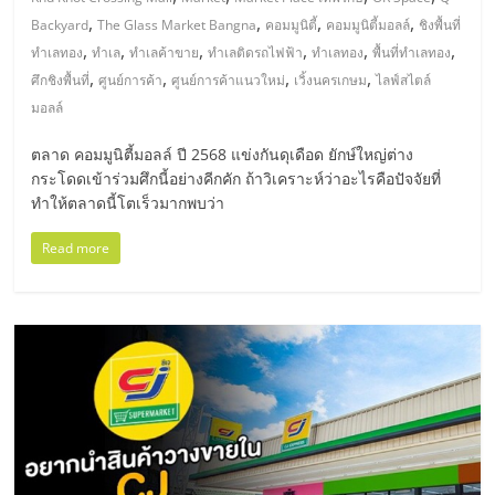
มอี
,
,
,
,
Backyard
The Glass Market Bangna
คอมมูนิตี้
คอมมูนิตี้มอลล์
ชิงพื้นที่
,
,
,
,
,
,
ทำเลทอง
ทำเล
ทำเลค้าขาย
ทำเลติดรถไฟฟ้า
ทำเลทอง
พื้นที่ทำเลทอง
ไทย,
,
,
,
,
ศึกชิงพื้นที่
ศูนย์การค้า
ศูนย์การค้าแนวใหม่
เวิ้งนครเกษม
ไลฟ์สไตล์
มอลล์
SMEs,
ตลาด คอมมูนิตี้มอลล์ ปี 2568 แข่งกันดุเดือด ยักษ์ใหญ่ต่าง
กระโดดเข้าร่วมศึกนี้อย่างคีกคัก ถ้าวิเคราะห์ว่าอะไรคือปัจจัยที่
แฟ
ทำให้ตลาดนี้โตเร็วมากพบว่า
รน
Read more
ไชส์,
ที่
ปรึกษา