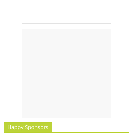
รน
ไชส์,
ศูนย์
รวม
แฟ
รน
ไชส์
พร้อม
ทำเล
สำหรับ
เปิด
ร้าน
ปรึกษา
ฟรี,
บริการ
พัฒนา
ระบบ
แฟ
Happy Sponsors