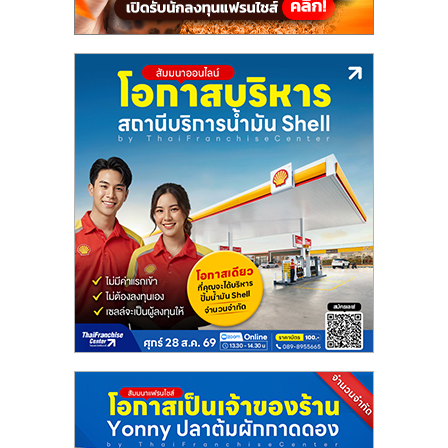
ลงทุน
น้อย
คืน
ทุน
ไว,
ที่
ปรึกษา
การ