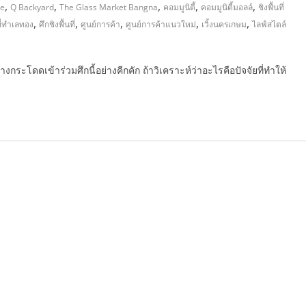
,
,
,
,
,
ce
Q Backyard
The Glass Market Bangna
คอมมูนิตี้
คอมมูนิตี้มอลล์
ชิงพื้นที่
,
,
,
,
,
ที่ทำเลทอง
ศึกชิงพื้นที่
ศูนย์การค้า
ศูนย์การค้าแนวใหม่
เวิ้งนครเกษม
ไลฟ์สไตล์
างกระโดดเข้าร่วมศึกนี้อย่างคีกคัก ถ้าวิเคราะห์ว่าอะไรคือปัจจัยที่ทำให้