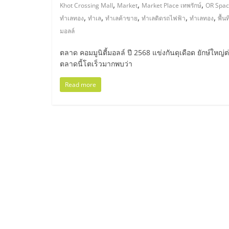
ไทย,
,
,
,
Khot Crossing Mall
Market
Market Place เทพรักษ์
OR Spa
,
,
,
,
,
ทำเลทอง
ทำเล
ทำเลค้าขาย
ทำเลติดรถไฟฟ้า
ทำเลทอง
พื้น
SMEs,
มอลล์
แฟ
ตลาด คอมมูนิตี้มอลล์ ปี 2568 แข่งกันดุเดือด ยักษ์ใหญ่ต่
ตลาดนี้โตเร็วมากพบว่า
รน
Read more
ไชส์,
ที่
ปรึกษา
แฟ
รน