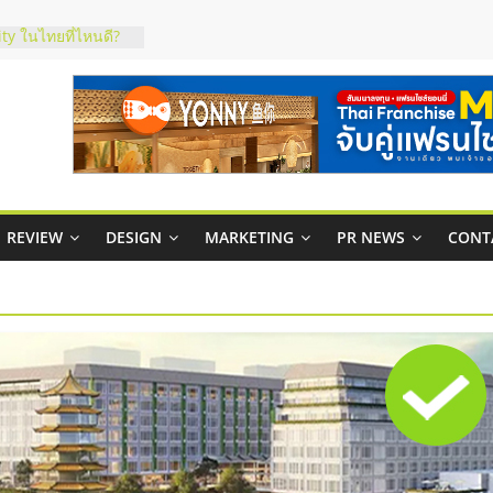
ty ในไทยที่ไหนดี?
รให้คุ้มค่าและตอบ
มสภาพคล่องให้ธุรกิจ
ย
กาสบริหารสถานี
ไชส์ยอนนี่
et Up จับคู่แฟรน
REVIEW
DESIGN
MARKETING
PR NEWS
CONT
ณภาพสูง พร้อม
ละเสียง