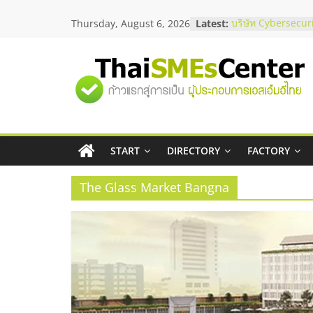
Skip
Thursday, August 6, 2026
Latest:
บริษัท Cybersecuri
to
วิธีเลือกผู้ให้บริกา
content
โจทย์ธุรกิจ
อยากหาเงินทุน เพิ่
"ศูนย์
เริ่มยังไงให้ผ่านฉลุ
สัมมนาออนไลน์ โอ
บริการน้ำมัน Shell
รวม
สัมมนาลงทุน แฟรน
ThaiFranchise Me
ไชส์ ครั้งที่ 8
START
DIRECTORY
FACTORY
ข้อมูล
ร้านเครื่องเสียงคุ
โซลูชันระบบภาพแ
The Glass Market Bangna
ธุรกิจ
SME
แห่ง