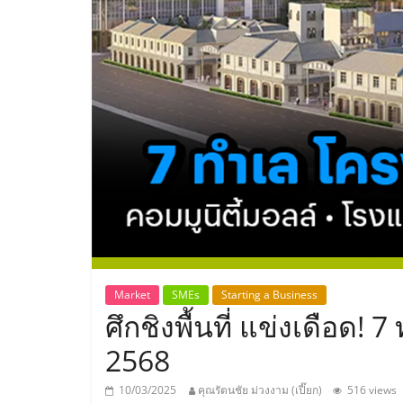
ประเทศไทย,
ThaiSMEsCenter
รวม
ธุรกิจ
เอ
ส
เอ็
Market
SMEs
Starting a Business
ศึกชิงพื้นที่ แข่งเดือด! 
มอี
2568
10/03/2025
คุณรัตนชัย ม่วงงาม (เปี๊ยก)
516 views