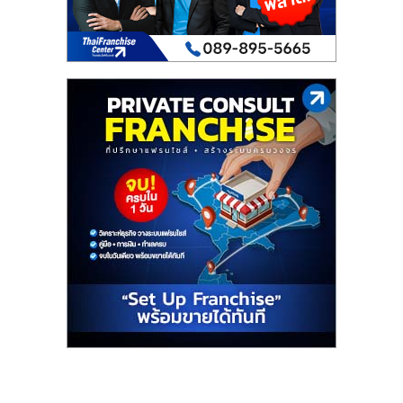
เปิด
ร้าน
ปรึกษา
ฟรี,
บริการ
พัฒนา
ระบบ
แฟ