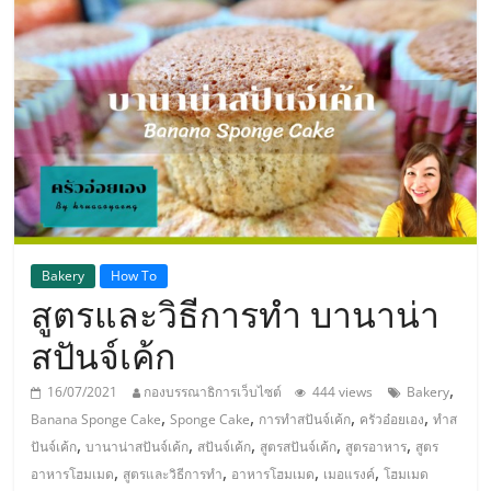
แห่ง
ประเทศไทย,
ThaiSMEsCenter,
รวม
ธุรกิจ
Bakery
How To
สูตรและวิธีการทำ บานาน่า
เอ
สปันจ์เค้ก
ส
,
16/07/2021
กองบรรณาธิการเว็บไซต์
444 views
Bakery
,
,
,
,
Banana Sponge Cake
Sponge Cake
การทำสปันจ์เค้ก
ครัวอ๋อยเอง
ทำส
เอ็
,
,
,
,
,
ปันจ์เค้ก
บานาน่าสปันจ์เค้ก
สปันจ์เค้ก
สูตรสปันจ์เค้ก
สูตรอาหาร
สูตร
,
,
,
,
อาหารโฮมเมด
สูตรและวิธีการทำ
อาหารโฮมเมด
เมอแรงค์
โฮมเมด