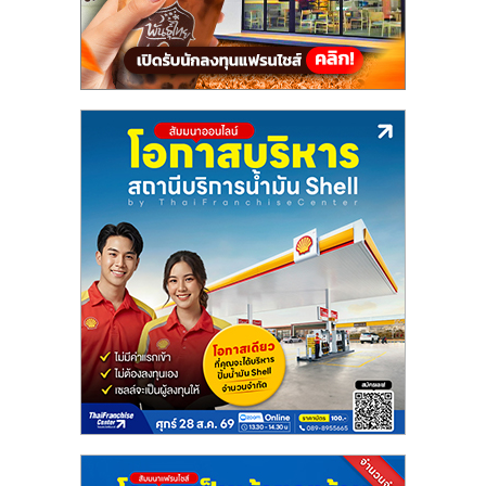
แฟ
รน
ไชส์,
รวม
แฟ
รน
ไชส์
ขาย