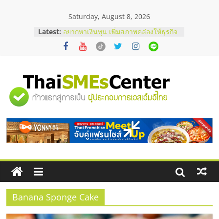
Skip
Saturday, August 8, 2026
to
content
Latest:
อยากหาเงินทุน เพิ่มสภาพคล่องให้ธุรกิจ
เริ่มยังไงให้ผ่านฉลุย
สัมมนาออนไลน์ โอกาสบริหารสถานี
บริการน้ำมัน Shell
สัมมนาลงทุน แฟรนไชส์ยอนนี่
ThaiFranchise Meet Up จับคู่แฟรน
"ศูนย์
ไชส์ ครั้งที่ 8
ร้านเครื่องเสียงคุณภาพสูง พร้อม
โซลูชันระบบภาพและเสียง
รวม
บริษัท Cybersecurity ในไทยที่ไหนดี?
วิธีเลือกผู้ให้บริการให้คุ้มค่าและตอบ
โจทย์ธุรกิจ
ข้อมูล
ธุรกิจ
SME
Banana Sponge Cake