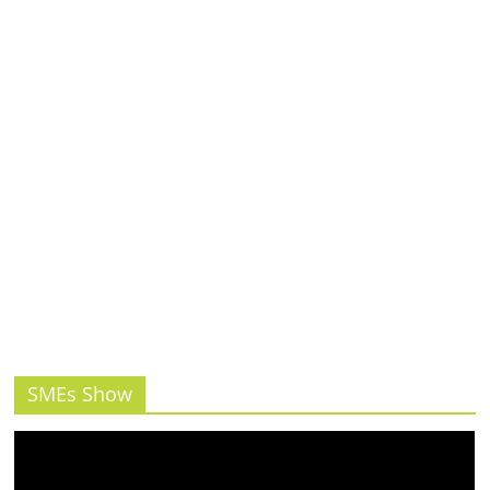
รน
ไชส์,
ศูนย์
รวม
แฟ
รน
ไชส์
พร้อม
ทำเล
สำหรับ
เปิด
ร้าน
ปรึกษา
ฟรี,
บริการ
SMEs Show
พัฒนา
ระบบ
แฟ