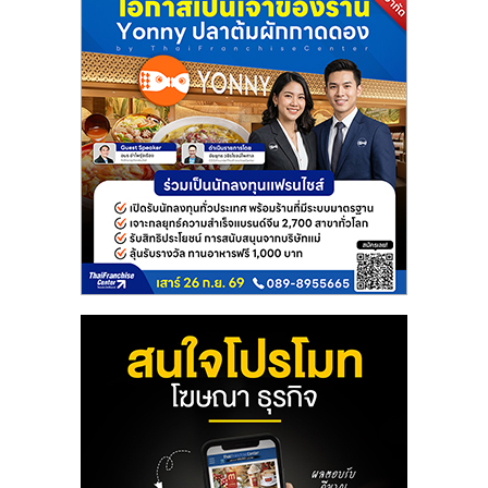
แฟ
รน
ไชส์
แฟ
รน
ไชส์
ขาย
หน้า
บ้าน