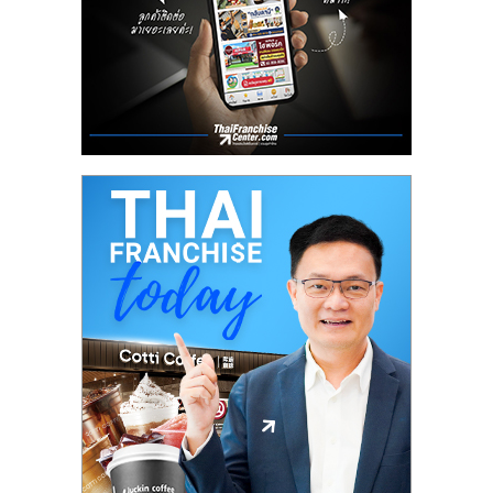
ลงทุน
น้อย
คืน
ทุน
ไว,
ที่
ปรึกษา
การ