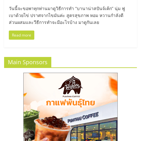
มอี
วันนี้จะขอพาทุกท่านมาดูวิธีการทำ “บานาน่าสปันจ์เค้ก” นุ่ม ฟู
เบาด้วยไข่ ปราศจากไขมันค่ะ สูตรสุขภาพ หอม หวานกำลังดี
ไทย,
ส่วนผสมและวีธีการทำจะมีอะไรบ้าง มาดูกันเลย
SMEs,
Read more
แฟ
Main Sponsors
รน
ไชส์,
ที่
ปรึกษา