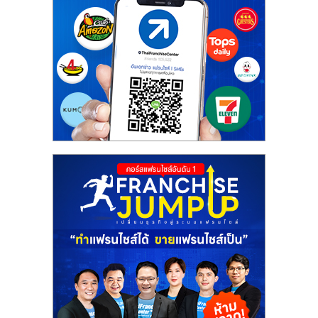
ศูนย์
รวม
แฟ
รน
ไชส์
พร้อม
ทำเล
สำหรับ