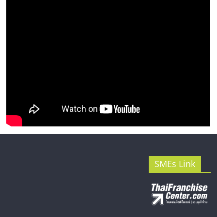
รน
ไชส์"
SMEs Link