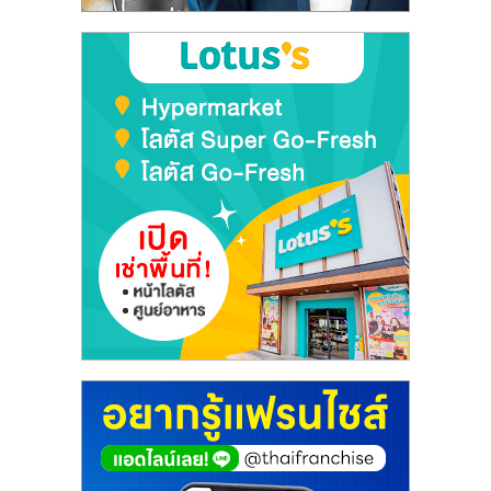
ลงทุน
และ
ขยาย
สา
ขา
แฟ
รน
ไชส์,