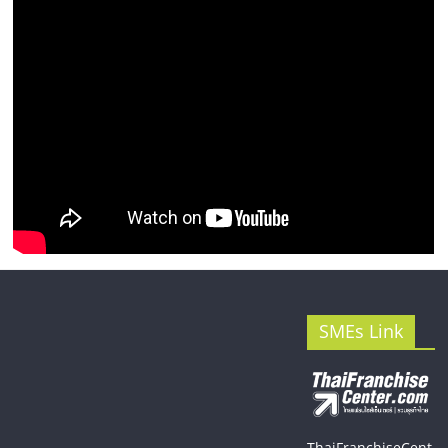
SMEs Link
ThaiFranchiseCent