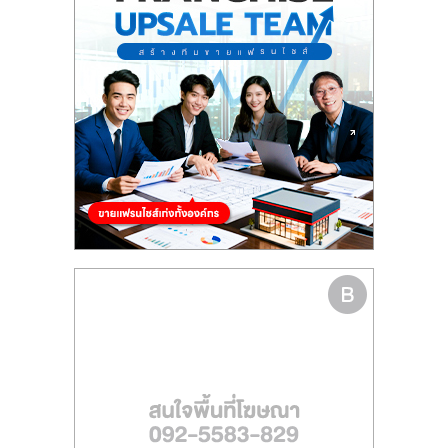
รน
ไชส์"