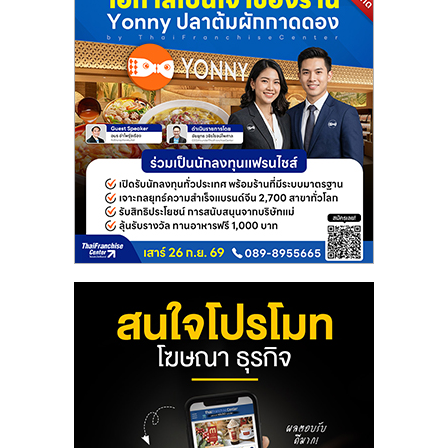
เปิด
ร้าน
ปรึกษา
ฟรี,
บริการ
พัฒนา
ระบบ
แฟ