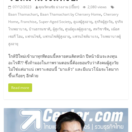
มอี
07/12/2023
คุณรัตนชัย ม่วงงาม (เปี๊ยก)
2,080 views
,
,
Baan Thamachart
Baan Thamachart by Chersery Home
Chersery
ไทย,
,
,
,
,
,
Home
Franchise
Super-Aged Society
ดูแลผู้สูงอายุ
ธุรกิจผู้สูงวัย
ธุรกิจ
,
,
,
,
,
โรงพยาบาล
บ้านธรรมชาติ
ผู้สูงวัย
ศูนย์ดูแลผู้สูงอายุ
สหวิชาชีพ
เฌ้อส
SMEs,
,
,
,
,
เซอรี่ โฮม
แฟรนไชส์
แฟรนไชส์ผู้สูงอายุ
แฟรนไชส์มาแรง
โรงพยาบาลผู้
สูงอายุ
แฟ
ใกล้ปีใหม่เข้ามาทุกทีตอนนี้หลายคนคิดหนัก ปีหน้าฉันจะลงทุน
อะไรดี?? ซึ่งถ้ามองในภาพรวมตอนนี้ต้องยอมรับว่าสังคมผู้สูงวัย
รน
ไม่ใช่แค่มาแน่ เพราะตอนนี้ “มาแล้ว” และมีแนวโน้มจะโตมาก
ขึ้นเรื่อยๆ อีกด้วย
ไชส์,
Read more
ที่
ปรึกษา