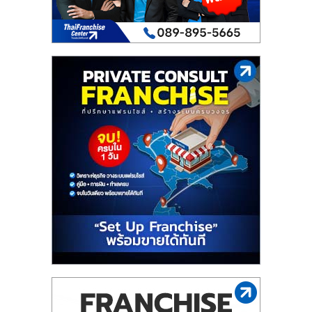
รน
ไชส์,
ศูนย์
รวม
แฟ
รน
ไชส์
พร้อม
ทำเล
สำหรับ
เปิด
ร้าน
ปรึกษา
ฟรี,
บริการ
พัฒนา
ระบบ
แฟ