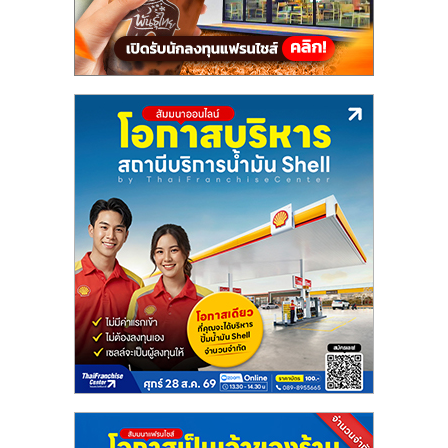
ศูนย์
รวม
แฟ
รน
ไชส์
พร้อม
ทำเล
สำหรับ