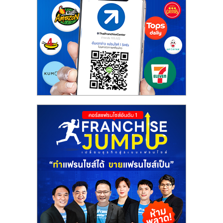
รน
ไชส์
ขาย
หน้า
บ้าน
ลงทุน
น้อย
คืน
ทุน
ไว,
ที่
ปรึกษา
การ
ลงทุน
และ
ขยาย
สา
ขา
แฟ