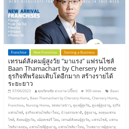
แฟ
รน
ไชส์,
รวม
Franchise
New Franchise
Starting a Business
เทรนด์สังคมผู้สูงวัย “มาแรง” แฟรนไชส์
แฟ
Baan Thamachart by Chersery Home
ธุรกิจที่พร้อมเติบโตอีกมาก สร้างรายได้
รน
ระยะยาว
07/06/2023
คุณรัตนชัย ม่วงงาม (เปี๊ยก)
900 views
Baan
ไชส์
,
,
,
Thamachart
Baan Thamachart by Chersery Home
Chersery Home
,
,
,
,
,
Franchise
Nursing Home
จดหมายข่าว
ดูแลผู้สูงวัย
ดูแลผู้สูงอายุ
ธุรกิจ
ขาย
,
,
,
,
แฟรนไชส์
ธุรกิจแฟรนไชส์มาใหม่
บ้านธรรมชาติ
ผู้สูงอายุ
ลงทุนแฟรน
,
,
,
,
,
ไชส์
สังคมผู้สูงวัย
เฌ้อสเซอรี่ โฮม
เทรนด์สังคมผู้สูงวัย
แฟรนไชส์
แฟรน
,
,
,
ไชส์น่าลงทุน
แฟรนไชส์ผู้สูงอายุ
แฟรนไชส์มาใหม่
โรงพยาบาลผู้สูงอายุ