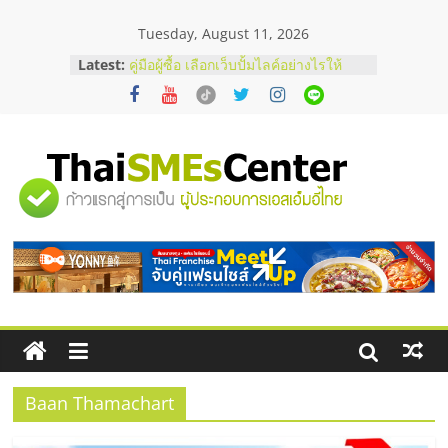
Skip
Tuesday, August 11, 2026
to
content
Latest:
คู่มือผู้ซื้อ เลือกเว็บปั้มไลค์อย่างไรให้
เหมาะกับเป้าหมายของธุรกิจ
เว็บปั้มวิวช่วยธุรกิจออนไลน์ได้จริงหรือ
วิเคราะห์ข้อดีและข้อควรพิจารณา
FAQ รวมคำถามยอดฮิตเกี่ยวกับการ
ปั้มฟอลติ๊กตอกที่เจ้าของธุรกิจควรรู้
"ศูนย์
อยากหาเงินทุน เพิ่มสภาพคล่องให้ธุรกิจ
เริ่มยังไงให้ผ่านฉลุย
สัมมนาออนไลน์ โอกาสบริหารสถานี
รวม
บริการน้ำมัน Shell
ข้อมูล
ธุรกิจ
SME
Baan Thamachart