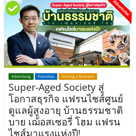
แห่ง
ประเทศไทย,
ThaiSMEsCenter,
รวม
ธุรกิจ
Advertising
Franchise
Starting a Business
Super-Aged Society สู่
เอ
โอกาสธุรกิจ แฟรนไชส์ศูนย์
ส
ดูแลผู้สูงอายุ บ้านธรรมชาติ
บาย เฌ้อสเซอรี่ โฮม แฟรน
เอ็
ไชส์มาแรงแห่งปี!