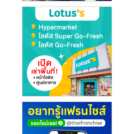
ไทย,
SMEs,
แฟ
รน
ไชส์,
ที่
ปรึกษา
แฟ
รน
ไชส์,
รวม
แฟ
รน
ไชส์
ขาย
แฟ
รน
ไชส์
แฟ