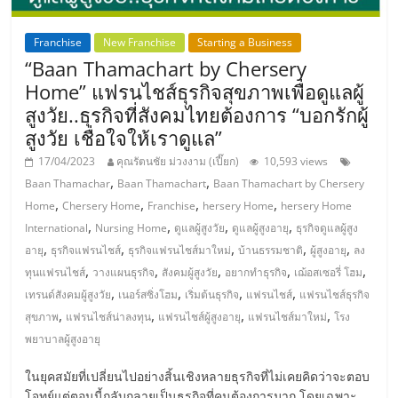
ลงทุน
Franchise
New Franchise
Starting a Business
“Baan Thamachart by Chersery
น้อย
Home” แฟรนไชส์ธุรกิจสุขภาพเพื่อดูแลผู้
สูงวัย..ธุรกิจที่สังคมไทยต้องการ “บอกรักผู้
คืน
สูงวัย เชื่อใจให้เราดูแล”
17/04/2023
คุณรัตนชัย ม่วงงาม (เปี๊ยก)
10,593 views
ทุน
,
,
Baan Thamachar
Baan Thamachart
Baan Thamachart by Chersery
,
,
,
,
Home
Chersery Home
Franchise
hersery Home
hersery Home
ไว,
,
,
,
,
International
Nursing Home
ดูแลผู้สูงวัย
ดูแลผู้สูงอายุ
ธุรกิจดูแลผู้สูง
,
,
,
,
,
อายุ
ธุรกิจแฟรนไชส์
ธุรกิจแฟรนไชส์มาใหม่
บ้านธรรมชาติ
ผู้สูงอายุ
ลง
ที่
,
,
,
,
,
ทุนแฟรนไชส์
วางแผนธุรกิจ
สังคมผู้สูงวัย
อยากทำธุรกิจ
เฌ้อสเซอรี่ โฮม
,
,
,
,
เทรนด์สังคมผู้สูงวัย
เนอร์สซิ่งโฮม
เริ่มต้นธุรกิจ
แฟรนไชส์
แฟรนไชส์ธุรกิจ
,
,
,
,
สุขภาพ
แฟรนไชส์น่าลงทุน
แฟรนไชส์ผู้สูงอายุ
แฟรนไชส์มาใหม่
โรง
ปรึกษา
พยาบาลผู้สูงอายุ
การ
ในยุคสมัยที่เปลี่ยนไปอย่างสิ้นเชิงหลายธุรกิจที่ไม่เคยคิดว่าจะตอบ
โจทย์แต่ตอนนี้กลับกลายเป็นธุรกิจที่คนต้องการมาก โดยเฉพาะ