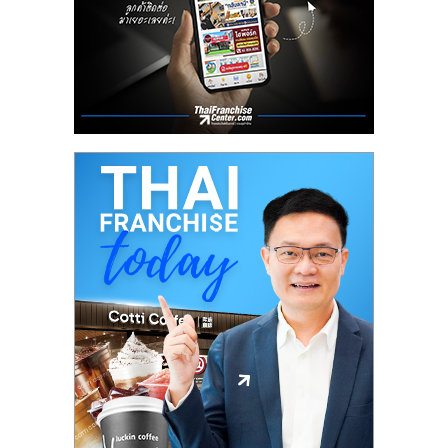
รน
ไชส์"
"ศูนย์
รวม
ข้อมูล
ธุรกิจ
SME
แห่ง
ประเทศไทย,
ThaiSMEsCenter,
รวม
ธุรกิจ
เอ
ส
เอ็
มอี