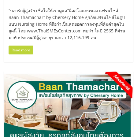
แฟ
“บอกรักผู้สูงวัย เชื่อใจให้เราดูแล”คือสโลแกนของ แฟรนไชส์
รน
Baan Thamachart by Chersery Home ธุรกิจแฟรนไชส์ในรูป
แบบ Nursing Home ที่ถือว่าเป็นสุดยอดการลงทุนที่คุ้มค่าสุดใน
ไชส์
ยุคนี้ โดย www.ThaiSMEsCenter.com พบว่า ในปี 2565 ที่ผ่าน
มาทั่วประเทศมีผู้สูงอายุรวมกว่า 12,116,199 คน
แฟ
Read more
รน
ไชส์
ขาย
หน้า
บ้าน