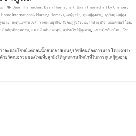
,
,
ws
Baan Thamachar
Baan Thamachart
Baan Thamachart by Chersery
,
,
,
,
 Home International
Nursing Home
ดูแลผู้สูงวัย
ดูแลผู้สูงอายุ
ธุรกิจดูแลผู้สูง
,
,
,
,
,
,
้สูงอายุ
ลงทุนแฟรนไชส์
วางแผนธุรกิจ
สังคมผู้สูงวัย
อยากทำธุรกิจ
เฌ้อสเซอรี่ โฮม
,
,
,
,
นไชส์ธุรกิจสุขภาพ
แฟรนไชส์น่าลงทุน
แฟรนไชส์ผู้สูงอายุ
แฟรนไชส์มาใหม่
โรง
ยคิดว่าจะตอบโจทย์แต่ตอนนี้กลับกลายเป็นธุรกิจที่คนต้องการมาก โดยเฉพาะ
ร ด้วยวัฒนธรรมของไทยที่ปลูกฝังให้ลูกหลานมีหน้าที่ในการดูแลผู้สูงอายุ