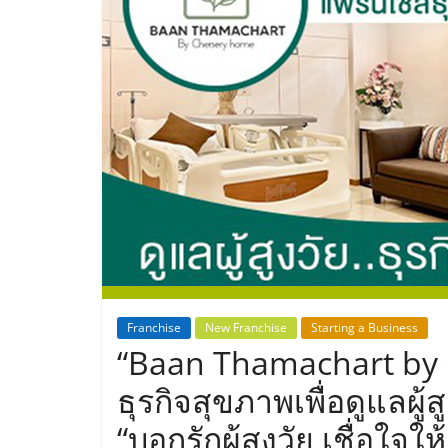
ประเทศไทย,
ThaiSMEsCenter
รวม
ธุรกิจ
เอ
ส
เอ็
Franchise
New Franchise
Starting a Business
“Baan Thamachart by
มอี
ธุรกิจสุขภาพเพื่อดูแลผู้ส
“บอกรักผู้สูงวัย เชื่อใจใ