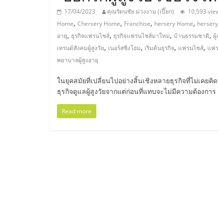
ไทย,
17/04/2023
คุณรัตนชัย ม่วงงาม (เปี๊ยก)
10,593 vie
SMEs,
,
,
,
,
Home
Chersery Home
Franchise
hersery Home
hersery
,
,
,
,
อายุ
ธุรกิจแฟรนไชส์
ธุรกิจแฟรนไชส์มาใหม่
บ้านธรรมชาติ
ผู
แฟ
,
,
,
,
เทรนด์สังคมผู้สูงวัย
เนอร์สซิ่งโฮม
เริ่มต้นธุรกิจ
แฟรนไชส์
แฟร
พยาบาลผู้สูงอายุ
รน
ในยุคสมัยที่เปลี่ยนไปอย่างสิ้นเชิงหลายธุรกิจที่ไม่เค
ธุรกิจดูแลผู้สูงวัยจากแต่ก่อนที่แทบจะไม่มีความต้องกา
ไชส์,
Read more
ที่
ปรึกษา
แฟ
รน