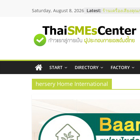
Skip
สัมมนาลงทุน แฟรนไ
Saturday, August 8, 2026
Latest:
ThaiFranchise Mee
to
ไชส์ ครั้งที่ 8
content
ร้านเครื่องเสียงคุณ
โซลูชันระบบภาพแล
"ศูนย์
บริษัท Cybersecuri
วิธีเลือกผู้ให้บริกา
โจทย์ธุรกิจ
รวม
อยากหาเงินทุน เพิ่
เริ่มยังไงให้ผ่านฉลุย
สัมมนาออนไลน์ โอ
START
DIRECTORY
FACTORY
ข้อมูล
บริการน้ำมัน Shell
hersery Home International
ธุรกิจ
SME
แห่ง