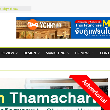
ชส์ยอนนี่
t Up จับคู่แฟรน
ภาพสูง พร้อม
ะเสียง
ty ในไทยที่ไหนดี?
รให้คุ้มค่าและตอบ
มสภาพคล่องให้ธุรกิจ
กาสบริหารสถานี
REVIEW
DESIGN
MARKETING
PR NEWS
CONT