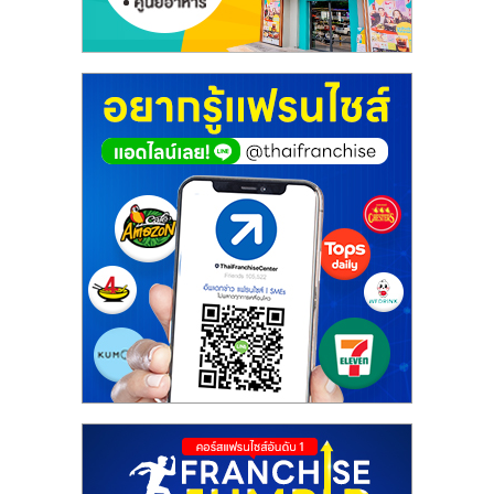
ศูนย์
รวม
แฟ
รน
ไชส์
พร้อม
ทำเล
สำหรับ