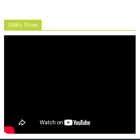
รน
ไชส์"
SMEs Show