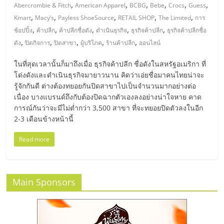
มอี
,
,
,
,
,
,
Abercrombie & Fitch
American Apparel
BCBG
Bebe
Crocs
Guess
,
,
,
,
,
Kmart
Macy’s
Payless ShoeSource
RETAIL SHOP
The Limited
การ
ไทย,
,
,
,
,
,
ช้อปปิ้ง
ค้าปลีก
ค้าปลีกชื่อดัง
ดำเนินธุรกิจ
ธุรกิจค้าปลีก
ธุรกิจค้าปลีกชื่อ
,
,
,
,
,
ดัง
ปิดกิจการ
ปิดสาขา
ผู้บริโภค
ร้านค้าปลีก
ออนไลน์
SMEs,
ในที่สุดเวลานั้นก็มาถึงเมื่อ ธุรกิจค้าปลีก ชื่อดังในสหรัฐอเมริกา ที่
โด่งดังและดำเนินธุรกิจมายาวนาน คิดว่าเอ่ยชื่อมาคนไทยน่าจะ
แฟ
รู้จักกันดี ต่างต้องทยอยกันปิดสาขาไปเป็นจำนวนมากอย่างต่อ
เนื่อง บางแบรนด์ถึงกับต้องปิดฉากตัวเองลงอย่างน่าใจหาย คาด
การณ์กันว่าจะมีไม่ต่ำกว่า 3,500 สาขา ที่จะทยอยปิดตัวลงในอีก
รน
2-3 เดือนข้างหน้านี้
ไชส์,
Read more
ที่
Main Sponsors
ปรึกษา