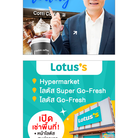
ลงทุน
และ
ขยาย
สา
ขา
แฟ
รน
ไชส์,