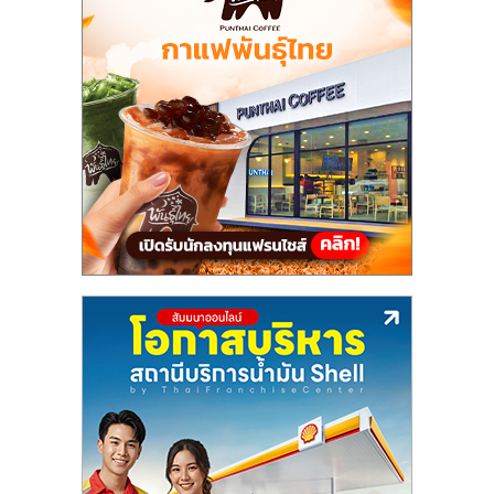
แฟ
รน
ไชส์,
รวม
แฟ
รน
ไชส์
ขาย