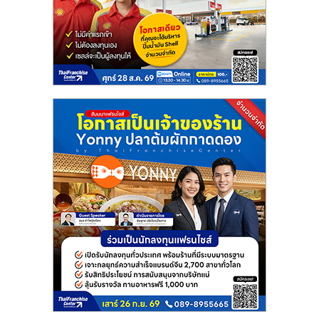
แฟ
รน
ไชส์
แฟ
รน
ไชส์
ขาย
หน้า
บ้าน