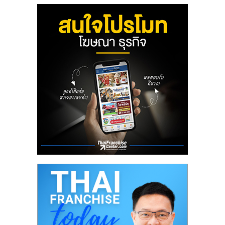
ลงทุน
น้อย
คืน
ทุน
ไว,
ที่
ปรึกษา
การ