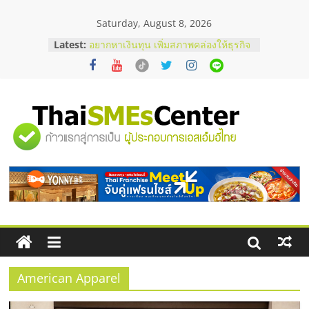
Skip
Saturday, August 8, 2026
to
content
Latest:
อยากหาเงินทุน เพิ่มสภาพคล่องให้ธุรกิจ
เริ่มยังไงให้ผ่านฉลุย
สัมมนาออนไลน์ โอกาสบริหารสถานี
บริการน้ำมัน Shell
สัมมนาลงทุน แฟรนไชส์ยอนนี่
ThaiFranchise Meet Up จับคู่แฟรน
"ศูนย์
ไชส์ ครั้งที่ 8
ร้านเครื่องเสียงคุณภาพสูง พร้อม
โซลูชันระบบภาพและเสียง
รวม
บริษัท Cybersecurity ในไทยที่ไหนดี?
วิธีเลือกผู้ให้บริการให้คุ้มค่าและตอบ
โจทย์ธุรกิจ
ข้อมูล
ธุรกิจ
SME
American Apparel