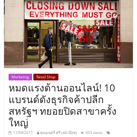
แห่ง
ประเทศไทย,
ThaiSMEsCenter,
รวม
ธุรกิจ
Marketing
Retail Shop
หมดแรงต้านออนไลน์! 10
เอ
แบรนด์ดังธุรกิจค้าปลีก
ส
สหรัฐฯ ทยอยปิดสาขาครั้ง
ใหญ่
เอ็
11/04/2017
คุณมนตรี ศรีวงษ์ (อ๊อฟ)
603 views