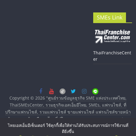
SMEs Link
ThaiFranchiseCent
er
Copyright © 2026
"ศูนย์รวมข้อมูลธุรกิจ SME แห่งประเทศไทย,
ThaiSMEsCenter, รวมธุรกิจเอสเอ็มอีไทย, SMEs, แฟรนไชส์, ที่
ปรึกษาแฟรนไชส์, รวมแฟรนไชส์ ขายแฟรนไชส์ แฟรนไชส์ขายหน้า
บ้าน ลงทุนน้อย คืนทุนไว, ที่ปรึกษาการลงทุนและขยายสาขาแฟรน
ไทยเอสเอ็มอีเซ็นเตอร์ ใช้คุกกี้เพื่อให้ท่านได้รับประสบการณ์การใช้งานที่
ไชส์, ศูนย์รวมแฟรนไชส์ พร้อมทำเลสำหรับเปิดร้าน ปรึกษาฟรี,
ดียิ่งขึ้น
บริการพัฒนาระบบแฟรนไชส์"
. All rights reserved.