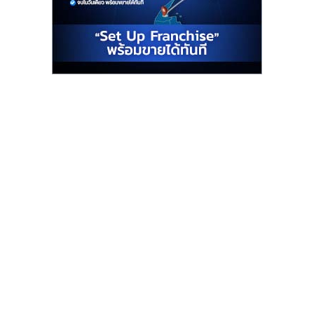
รน
ไชส์"
"ศูนย์
รวม
ข้อมูล
ธุรกิจ
SME
แห่ง
ประเทศไทย,
ThaiSMEsCenter,
รวม
ธุรกิจ
เอ
ส
เอ็
มอี