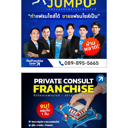
เปิด
ร้าน
ปรึกษา
ฟรี,
บริการ
พัฒนา
ระบบ
แฟ