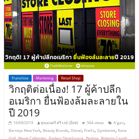
แห่ง
ประเทศไทย,
ThaiSMEsCenter,
รวม
ธุรกิจ
Franchise
Marketing
Retail Shop
วิกฤติต่อเนื่อง! 17 ผู้ค้าปลีก
เอ
อเมริกา ยื่นฟ้องล้มละลายใน
ส
ปี 2019
เอ็
,
16/09/2019
คุณมนตรี ศรีวงษ์ (อ๊อฟ)
564 views
A'gaci
,
,
,
,
,
Barneys New York
Beauty Brands
Diesel
Fred's
Gymboree
Kona
,
,
,
,
,
Grill
Marie Callender
Payless ShoeSource
Perkins
Roberto Cavalli