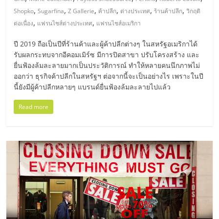
มอี
,
,
,
,
,
,
Shopko
Sugarfina
Z Gallerie
ค้าปลีก
ต่างประเทศ
ร้านค้าปลีก
วิกฤติ
,
,
ต่อเนื่อง
แฟรนไชส์ต่างประเทศ
แฟรนไชส์อเมริกา
ไทย,
ปี 2019 ถือเป็นปีที่ร้านค้าและผู้ค้าปลีกต่างๆ ในสหรัฐอเมริกาได้
SMEs,
รับผลกระทบจากอีคอมเมิร์ซ มีการปิดสาขา ปรับโครงสร้าง และ
ยื่นฟ้องล้มละลายมากเป็นประวัติการณ์ ทำให้หลายคนนึกภาพไม่
ออกว่า ธุรกิจค้าปลีกในสหรัฐฯ ต่อจากนี้จะเป็นอย่างไร เพราะในปี
แฟ
นี้ยังมีผู้ค้าปลีกหลายๆ แบรนด์ยื่นฟ้องล้มละลายไปแล้ว
รน
Read more
ไชส์,
ที่
ปรึกษา