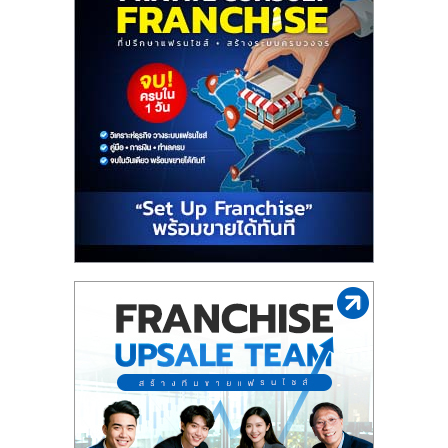
รน
ไชส์"