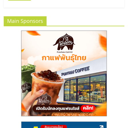
ศูนย์
รวม
Main Sponsors
แฟ
รน
ไชส์
พร้อม
ทำเล
สำหรับ