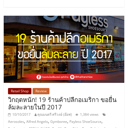
แฟ
รน
ไชส์
แฟ
รน
ไชส์
ขาย
Retail Shop
Review
วิกฤตหนัก! 19 ร้านค้าปลีกอเมริกา ขอยื่น
หน้า
ล้มละลายในปี 2017
10/10/2017
คุณมนตรี ศรีวงษ์ (อ๊อฟ)
1,384 views
บ้าน
,
,
,
,
Aerosoles
Alfred Angelo
Gymboree
Payless ShoeSource