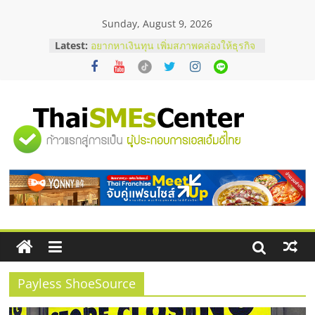
Skip
Sunday, August 9, 2026
to
content
Latest:
อยากหาเงินทุน เพิ่มสภาพคล่องให้ธุรกิจ
เริ่มยังไงให้ผ่านฉลุย
สัมมนาออนไลน์ โอกาสบริหารสถานี
บริการน้ำมัน Shell
สัมมนาลงทุน แฟรนไชส์ยอนนี่
ThaiFranchise Meet Up จับคู่แฟรน
"ศูนย์
ไชส์ ครั้งที่ 8
ร้านเครื่องเสียงคุณภาพสูง พร้อม
โซลูชันระบบภาพและเสียง
รวม
บริษัท Cybersecurity ในไทยที่ไหนดี?
วิธีเลือกผู้ให้บริการให้คุ้มค่าและตอบ
โจทย์ธุรกิจ
ข้อมูล
ธุรกิจ
SME
Payless ShoeSource