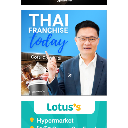
ไทย,
SMEs,
แฟ
รน
ไชส์,
ที่
ปรึกษา
แฟ
รน
ไชส์,
รวม
แฟ
รน
ไชส์
ขาย
แฟ
รน
ไชส์
แฟ