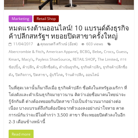
ลงทุน
Marketing
Retail Shop
และ
หมดแรงต้านออนไลน์! 10 แบรนด์ดังธุรกิจ
ค้าปลีกสหรัฐฯ ทยอยปิดสาขาครั้งใหญ่
ขยาย
11/04/2017
คุณมนตรี ศรีวงษ์ (อ๊อฟ)
603 views
,
,
,
,
,
,
Abercrombie & Fitch
American Apparel
BCBG
Bebe
Crocs
Guess
สา
,
,
,
,
,
Kmart
Macy’s
Payless ShoeSource
RETAIL SHOP
The Limited
การ
,
,
,
,
,
ช้อปปิ้ง
ค้าปลีก
ค้าปลีกชื่อดัง
ดำเนินธุรกิจ
ธุรกิจค้าปลีก
ธุรกิจค้าปลีกชื่อ
,
,
,
,
,
ขา
ดัง
ปิดกิจการ
ปิดสาขา
ผู้บริโภค
ร้านค้าปลีก
ออนไลน์
ในที่สุดเวลานั้นก็มาถึงเมื่อ ธุรกิจค้าปลีก ชื่อดังในสหรัฐอเมริกา ที่
แฟ
โด่งดังและดำเนินธุรกิจมายาวนาน คิดว่าเอ่ยชื่อมาคนไทยน่าจะ
รู้จักกันดี ต่างต้องทยอยกันปิดสาขาไปเป็นจำนวนมากอย่างต่อ
เนื่อง บางแบรนด์ถึงกับต้องปิดฉากตัวเองลงอย่างน่าใจหาย คาด
รน
การณ์กันว่าจะมีไม่ต่ำกว่า 3,500 สาขา ที่จะทยอยปิดตัวลงในอีก
2-3 เดือนข้างหน้านี้
ไชส์,
Read more