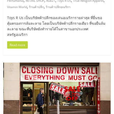
,
,
,
,
,
Perfumania
RETAIL SHOP
Rue21
Toys R Us
True Religion Apparel
,
,
Vitamin World
ร้านค้าปลีก
ร้านค้าปลีกอเมริกา
ลงทุน
Toys R Us เป็นบริษัทค้าปลีกของเล่นอเมริการายล่าสุด ที่ยื่นขอ
น้อย
คุ้มครองการล้มละลาย โดยเป็นบริษัทค้าปลีกรายเดียว ที่ขอยื่นล้ม
ละลาย ขณะที่บริษัทยังทำรายได้ในสาขานอกประเทศ
สหรัฐอเมริกา
คืน
Read more
ทุน
ไว,
ที่
ปรึกษา
การ