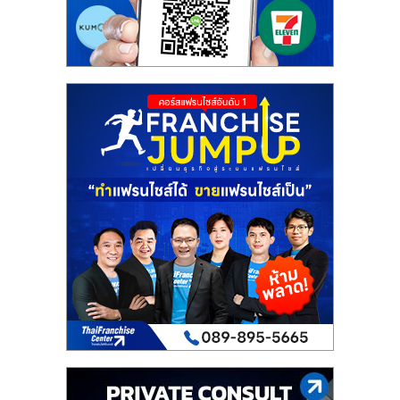
รน
ไชส์,
ศูนย์
รวม
แฟ
รน
ไชส์
พร้อม
ทำเล
สำหรับ
เปิด
ร้าน
ปรึกษา
ฟรี,
บริการ
พัฒนา
ระบบ
แฟ