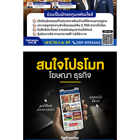
รน
ไชส์"
"ศูนย์
รวม
ข้อมูล
ธุรกิจ
SME
แห่ง
ประเทศไทย,
ThaiSMEsCenter,
รวม
ธุรกิจ
เอ
ส
เอ็
มอี