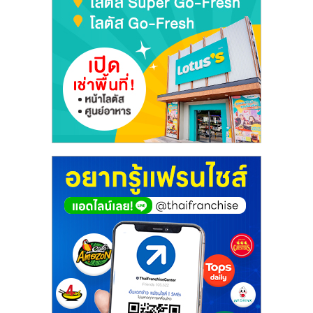
รน
ไชส์
ขาย
หน้า
บ้าน
ลงทุน
น้อย
คืน
ทุน
ไว,
ที่
ปรึกษา
การ
ลงทุน
และ
ขยาย
สา
ขา
แฟ