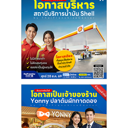
เปิด
ร้าน
ปรึกษา
ฟรี,
บริการ
พัฒนา
ระบบ
แฟ