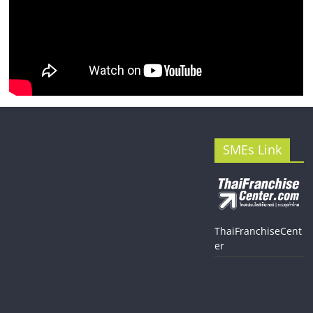
SMEs Link
ThaiFranchiseCent
er