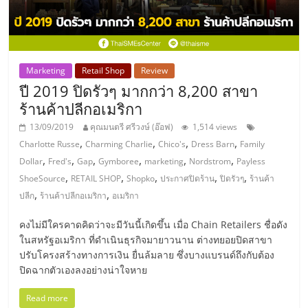
แฟ
รน
ไชส์,
Marketing
Retail Shop
Review
ปี 2019 ปิดรัวๆ มากกว่า 8,200 สาขา
ร้านค้าปลีกอเมริกา
รวม
13/09/2019
คุณมนตรี ศรีวงษ์ (อ๊อฟ)
1,514 views
,
,
,
,
แฟ
Charlotte Russe
Charming Charlie
Chico's
Dress Barn
Family
,
,
,
,
,
,
Dollar
Fred's
Gap
Gymboree
marketing
Nordstrom
Payless
,
,
,
,
,
ShoeSource
RETAIL SHOP
Shopko
ประกาศปิดร้าน
ปิดรัวๆ
ร้านค้า
รน
,
,
ปลีก
ร้านค้าปลีกอเมริกา
อเมริกา
ไชส์
คงไม่มีใครคาดคิดว่าจะมีวันนี้เกิดขึ้น เมื่อ Chain Retailers ชื่อดัง
ในสหรัฐอเมริกา ที่ดำเนินธุรกิจมายาวนาน ต่างทยอยปิดสาขา
ปรับโครงสร้างทางการเงิน ยื่นล้มลาย ซึ่งบางแบรนด์ถึงกับต้อง
ขาย
ปิดฉากตัวเองลงอย่างน่าใจหาย
Read more