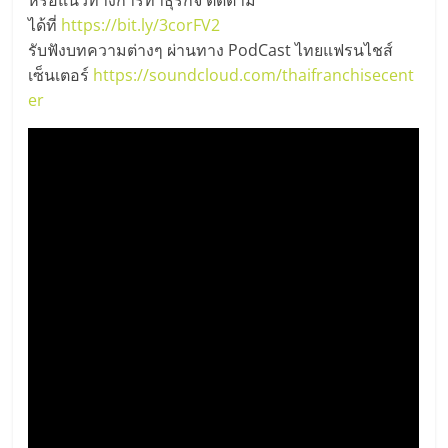
หรือแนวทางการทำธุรกิจ ติดตาม
รน
ได้ที่
https://bit.ly/3corFV2
ไชส์,
รับฟังบทความต่างๆ ผ่านทาง PodCast ไทยแฟรนไชส์
ศูนย์
เซ็นเตอร์
https://soundcloud.com/thaifranchisecent
รวม
er
แฟ
รน
ไชส์
พร้อม
ทำเล
สำหรับ
เปิด
ร้าน
ปรึกษา
ฟรี,
บริการ
พัฒนา
ระบบ
แฟ