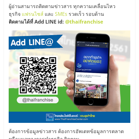
รน
ผู้อ่านสามารถติดตามข่าวสาร ทุกความเคลื่อนไหว
ไชส์
ธุรกิจ
แฟรนไชส์
และ
SMEs
รวดเร็ว รอบด้าน
ขาย
ติดตามได้ที่ Add LINE id:
@thaifranchise
หน้า
บ้าน
ลงทุน
น้อย
คืน
ทุน
ไว,
ที่
ปรึกษา
การ
ลงทุน
และ
ขยาย
สา
ขา
ต้องการข้อมูลข่าวสาร ต้องการอัพเดทข้อมูลการตลาด
แฟ