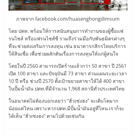
ไทย,
SMEs,
แฟ
ภาพจาก facebook.com/huasenghongdimsum
รน
ไชส์,
โดย ปตท. พร้อมให้การสนับสนุนการทำงานของผู้ซื้อแฟ
ที่
รนไชส์ หรือแฟรนไชส์ซี รวมถึงร่วมมือกับพันธมิตรต่างๆ
ปรึกษา
ที่จะช่วยส่งเสริมการลงทุน เช่น ธนาคารกสิกรไทยบริการ
แฟ
ให้สินเชื่อ เพื่อช่วยผลักดันเรื่องการลงทุนให้แก่ผู้สนใจ
รน
ไชส์,
โดยในปี 2560 สามารถเปิดร้านแล้วกว่า 50 สาขา ปี 2561
รวม
เปิด 100 สาขา และปัจจุบันมี 73 สาขา ส่วนแผนระยะเวลา
แฟ
10 ปี หรือ ช่วงปี 2570 ตั้งเป้าขยายสาขาให้ได้ 400 สาขา
รน
ในปั้มน้ำมัน ปตท.ที่มีจำนวน 1,968 สถานีทั่วประเทศไทย
ไชส์
ในอนาคตไม่ต้องบอกเลยว่า “ฮั่วเซ่งฮง” จะเติบโตมาก
ขาย
น้อยแค่ไหน เพราะหากปตท.มีปั้มน้ำมันอยู่ที่ไหน เราก็จะ
แฟ
ได้เห็น “ฮั่วเซ่งฮง” ตามไปด้วยเช่นกัน
รน
ไชส์
แฟ