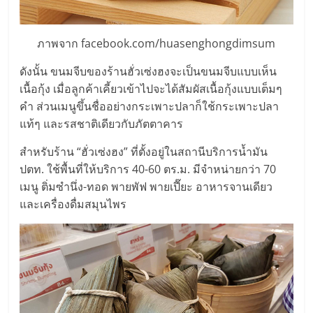
ศูนย์
ภาพจาก facebook.com/huasenghongdimsum
รวม
ดังนั้น ขนมจีบของร้านฮั่วเซ่งฮงจะเป็นขนมจีบแบบเห็น
แฟ
เนื้อกุ้ง เมื่อลูกค้าเคี้ยวเข้าไปจะได้สัมผัสเนื้อกุ้งแบบเต็มๆ
คำ ส่วนเมนูขึ้นชื่ออย่างกระเพาะปลาก็ใช้กระเพาะปลา
แท้ๆ และรสชาติเดียวกับภัตตาคาร
รน
สำหรับร้าน “ฮั่วเซ่งฮง” ที่ตั้งอยู่ในสถานีบริการน้ำมัน
ไชส์
ปตท. ใช้พื้นที่ให้บริการ 40-60 ตร.ม. มีจำหน่ายกว่า 70
เมนู ติ่มซำนึ่ง-ทอด พายพัฟ พายเปี๊ยะ อาหารจานเดียว
พร้อม
และเครื่องดื่มสมุนไพร
ทำเล
สำหรับ