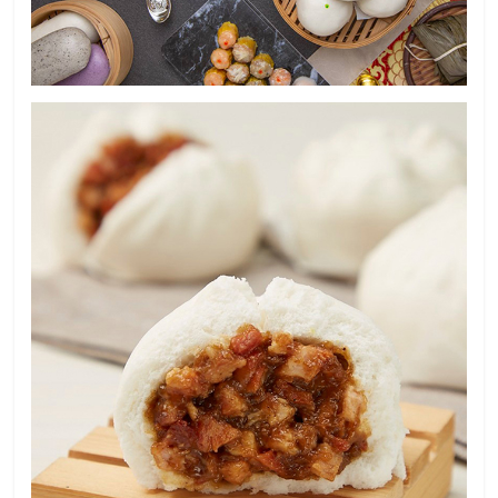
ลงทุน
และ
ขยาย
สา
ขา
แฟ
รน
ไชส์,