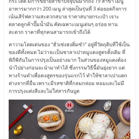
กระโดด มีการขยายสาขาปัจจุบันมากถึง 19 สาขา เมนู
อาหารมากกว่า 200 เมนู ล่าสุดเป็นรุ่นที่ 3 ต่อยอดกิจการ
ลงทุน
เน้นเสิร์ฟความสะดวกสบาย ราคาสบายกระเป๋า เจาะ
ตลาดลูกค้าปั๊มน้ำมัน คัดเฉพาะเมนูเด่นๆ อร่อย ทาน
น้อย
สะดวก ราคาที่ทุกคนสามารถเข้าถึงได้
คืน
คาวามโดดเด่นของ “ฮั่วเซ่งฮงติ่มซำ” อยู่ที่วัตถุดิบที่ใช้เป็น
ของดีทั้งหมด ไม่ว่าจะเป็นซาลาเปาหมูแดงสูตรดั้งเดิม ที่
พิถีพิถันในการปรุงเป็นอย่างมาก ในส่วนของหมูแดงต้อง
ทุน
นำไปย่างก่อนจะนำมาทำไส้ ซึ่งกรรมวิธีนี้มันยุ่งยาก แต่
ทางร้านทำเพื่อคงสูตรของรุ่นแรกไว้ ทำให้ซาลาเปาแตก
ไว,
ต่างจากที่อื่น เพราะมีรสชาติที่กลมกล่อม หอมและไม่มี
การปรุงแต่งสีและไม่ใส่สารกันบูด
ที่
ปรึกษา
การ