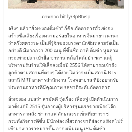
แฟ
รน
ภาพจาก bit.ly/3pBtvsp
จริงๆ แล้ว “ฮั่วเซ่งฮงติ่มซำ” ก็คือ ภัตตาคารฮั่วเซ่งฮง
ไชส์,
สร้างชื่อเสียงเรื่องความอร่อยในอาหารจีนมายาวนานก
ว่าครึ่งศตวรรษ เป็นที่รู้จักของบรรดานักชิมหลายวัยเป็น
รวม
อย่างดี มีมากกว่า 200 เมนู ที่ขึ้นชื่อ อาทิ ติ่มซำ หูฉลาม
กระเพาะปลา เป๋าฮื้อ ขาห่าน หม้อไฟต้มยำ ฯลฯ แต่ผู้
แฟ
บริหารปรับร้านให้เล็กลงเมื่อปี 2556 ให้สามารถเข้าถึง
ลูกค้าตามสถานที่ต่างๆ ได้ง่าย ไม่ว่าจะเป็น สถานี BTS
รน
สถานี MRT อาคารสำนักงาน โรงพยาบาล ที่ยังอยากรับ
ประทานอาหารดีมีคุณภาพ รสชาติระดับภัตตาคาร
ไชส์
ฮั่วเซ่งฮง แปลว่า สามัคคี รุ่งเรื่อง เฟื่องฟู เปิดดำเนินการ
มาตั้งแต่ปี 2515 รุ่นอากงผู้บริหารรุ่นแรกขายเพียงโจ๊ก
ขาย
อาหารตามสั่ง ชา กาแฟ ลักษณะรถเข็นที่เยาวราช
กระทั่งกิจการดีขึ้น มีนักท่องเที่ยวต่างชาติฮ่องกง สิงคโปร์
เข้ามาเยาวราชมากขึ้น อากงเพิ่มเมนู เช่น ติ่มซำ