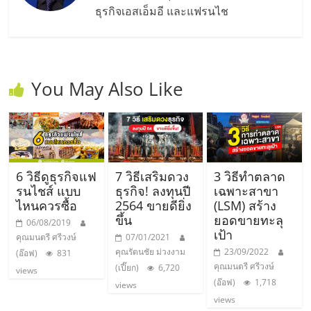
ธุรกิจเอสเอ็มอี และแฟรนไช
You May Also Like
6 วิธีดูธุรกิจแฟ
7 วิธีเสริมดวง
3 วิธีทำตลาด
รนไชส์ แบบ
ธุรกิจ! ลงทุนปี
เฉพาะสาขา
ไหนควรซื้อ
2564 ขายดียิ่ง
(LSM) สร้าง
ขึ้น
ยอดขายทะลุ
06/08/2019
เป้า
คุณมนตรี ศรีวงษ์
07/01/2021
คุณรัตนชัย ม่วงงาม
23/09/2022
(อ๊อฟ)
831
คุณมนตรี ศรีวงษ์
(เปี๊ยก)
6,720
views
(อ๊อฟ)
1,718
views
views