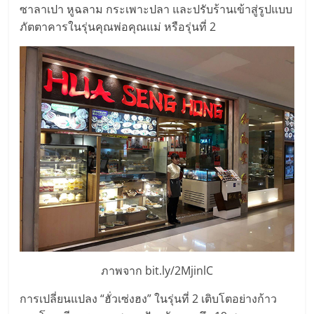
แฟ
ซาลาเปา หูฉลาม กระเพาะปลา และปรับร้านเข้าสู่รูปแบบ
ภัตตาคารในรุ่นคุณพ่อคุณแม่ หรือรุ่นที่ 2
รน
ไชส์
แฟ
รน
ไชส์
ขาย
หน้า
ภาพจาก bit.ly/2MjinlC
บ้าน
การเปลี่ยนแปลง “ฮั่วเซ่งฮง” ในรุ่นที่ 2 เติบโตอย่างก้าว