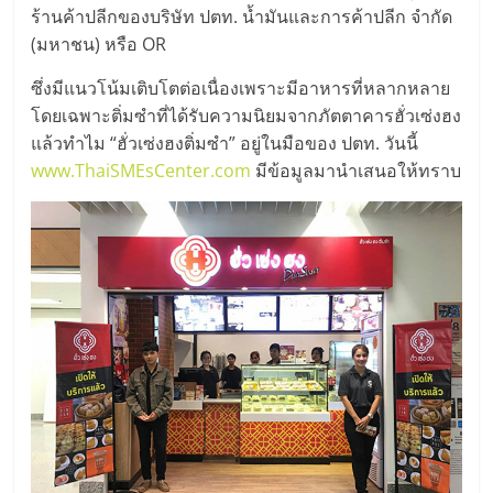
มอี
ร้านค้าปลีกของบริษัท ปตท. น้ำมันและการค้าปลีก จำกัด
(มหาชน) หรือ OR
ไทย,
ซึ่งมีแนวโน้มเติบโตต่อเนื่องเพราะมีอาหารที่หลากหลาย
โดยเฉพาะติ่มซำที่ได้รับความนิยมจากภัตตาคารฮั่วเซ่งฮง
SMEs,
แล้วทำไม “ฮั่วเซ่งฮงติ่มซำ” อยู่ในมือของ ปตท. วันนี้
www.ThaiSMEsCenter.com
มีข้อมูลมานำเสนอให้ทราบ
แฟ
รน
ไชส์,
ที่
ปรึกษา