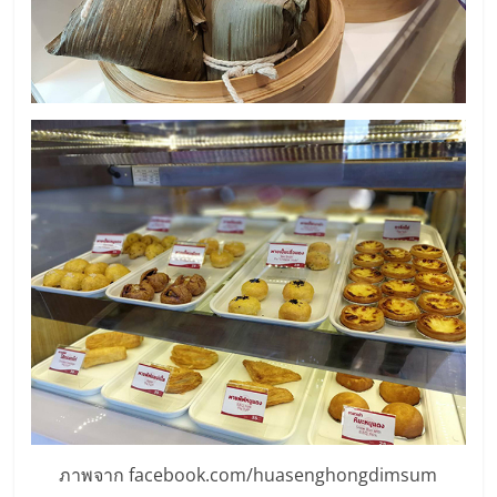
เปิด
ร้าน
ปรึกษา
ฟรี,
บริการ
พัฒนา
ระบบ
แฟ
ภาพจาก facebook.com/huasenghongdimsum