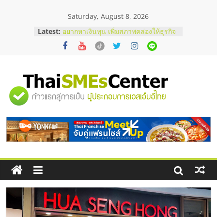
Skip
Saturday, August 8, 2026
to
content
Latest:
บริษัท Cybersecurity ในไทยที่ไหนดี?
วิธีเลือกผู้ให้บริการให้คุ้มค่าและตอบ
โจทย์ธุรกิจ
อยากหาเงินทุน เพิ่มสภาพคล่องให้ธุรกิจ
เริ่มยังไงให้ผ่านฉลุย
สัมมนาออนไลน์ โอกาสบริหารสถานี
"ศูนย์
บริการน้ำมัน Shell
สัมมนาลงทุน แฟรนไชส์ยอนนี่
ThaiFranchise Meet Up จับคู่แฟรน
รวม
ไชส์ ครั้งที่ 8
ร้านเครื่องเสียงคุณภาพสูง พร้อม
โซลูชันระบบภาพและเสียง
ข้อมูล
ธุรกิจ
SME