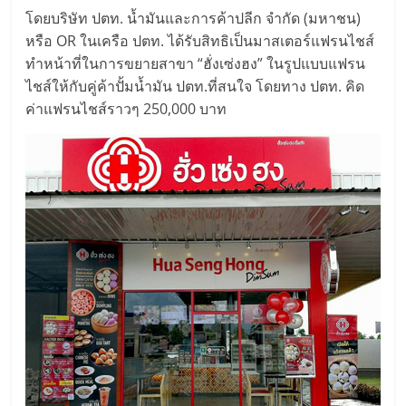
รน
โดยบริษัท ปตท. น้ำมันและการค้าปลีก จำกัด (มหาชน)
หรือ OR ในเครือ ปตท. ได้รับสิทธิเป็นมาสเตอร์แฟรนไชส์
ไชส์"
ทำหน้าที่ในการขยายสาขา “ฮั่งเซ่งฮง” ในรูปแบบแฟรน
ไชส์ให้กับคู่ค้าปั้มน้ำมัน ปตท.ที่สนใจ โดยทาง ปตท. คิด
"ศูนย์
ค่าแฟรนไชส์ราวๆ 250,000 บาท
รวม
ข้อมูล
ธุรกิจ
SME
แห่ง
ประเทศไทย,
ThaiSMEsCenter,
รวม
ธุรกิจ
เอ
ส
เอ็
มอี