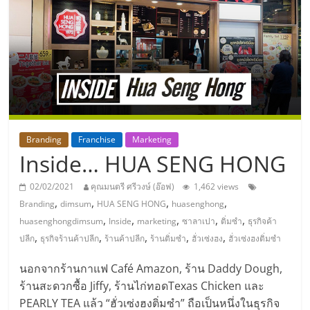
แห่ง
ประเทศไทย,
ThaiSMEsCenter,
รวม
Branding
Franchise
Marketing
Inside… HUA SENG HONG
ธุรกิจ
02/02/2021
คุณมนตรี ศรีวงษ์ (อ๊อฟ)
1,462 views
เอ
,
,
,
,
Branding
dimsum
HUA SENG HONG
huasenghong
,
,
,
,
,
huasenghongdimsum
Inside
marketing
ซาลาเปา
ติ่มซำ
ธุรกิจค้า
ส
,
,
,
,
,
ปลีก
ธุรกิจร้านค้าปลีก
ร้านค้าปลีก
ร้านติ่มซำ
ฮั่วเซ่งฮง
ฮั่วเซ่งฮงติ่มซำ
นอกจากร้านกาแฟ Café Amazon, ร้าน Daddy Dough,
เอ็
ร้านสะดวกซื้อ Jiffy, ร้านไก่ทอดTexas Chicken และ
PEARLY TEA แล้ว “ฮั่วเซ่งฮงติ่มซำ” ถือเป็นหนึ่งในธุรกิจ