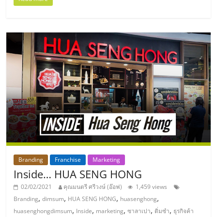
รน
ไชส์"
Branding
Franchise
Marketing
Inside… HUA SENG HONG
02/02/2021
คุณมนตรี ศรีวงษ์ (อ๊อฟ)
1,459 views
,
,
,
,
Branding
dimsum
HUA SENG HONG
huasenghong
,
,
,
,
,
huasenghongdimsum
Inside
marketing
ซาลาเปา
ติ่มซำ
ธุรกิจค้า