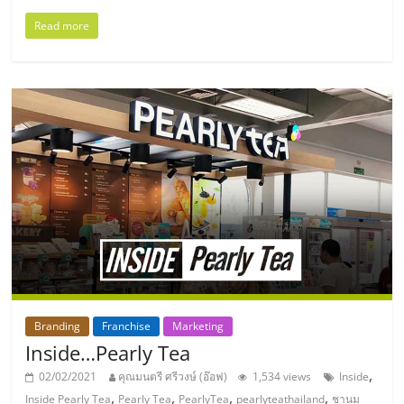
ไทย,
SMEs,
Read more
แฟ
รน
ไชส์,
ที่
ปรึกษา
แฟ
รน
ไชส์,
รวม
แฟ
รน
ไชส์
ขาย
แฟ
Branding
Franchise
Marketing
รน
Inside…Pearly Tea
ไชส์
,
02/02/2021
คุณมนตรี ศรีวงษ์ (อ๊อฟ)
1,534 views
Inside
แฟ
,
,
,
,
Inside Pearly Tea
Pearly Tea
PearlyTea
pearlyteathailand
ชานม