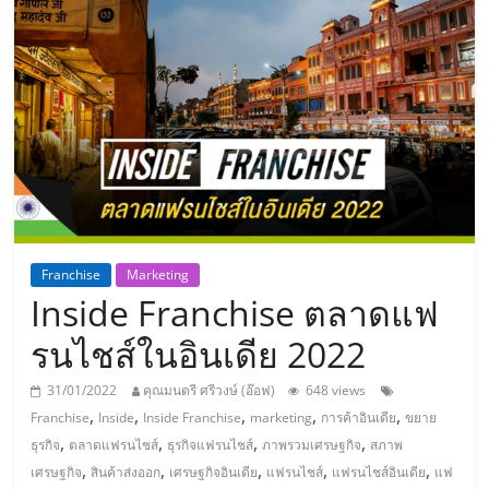
แห่ง
ประเทศไทย,
ThaiSMEsCenter,
รวม
ธุรกิจ
Franchise
Marketing
Inside Franchise ตลาดแฟ
เอ
รนไชส์ในอินเดีย 2022
ส
31/01/2022
คุณมนตรี ศรีวงษ์ (อ๊อฟ)
648 views
,
,
,
,
,
Franchise
Inside
Inside Franchise
marketing
การค้าอินเดีย
ขยาย
เอ็
,
,
,
,
ธุรกิจ
ตลาดแฟรนไชส์
ธุรกิจแฟรนไชส์
ภาพรวมเศรษฐกิจ
สภาพ
,
,
,
,
,
เศรษฐกิจ
สินค้าส่งออก
เศรษฐกิจอินเดีย
แฟรนไชส์
แฟรนไชส์อินเดีย
แฟ