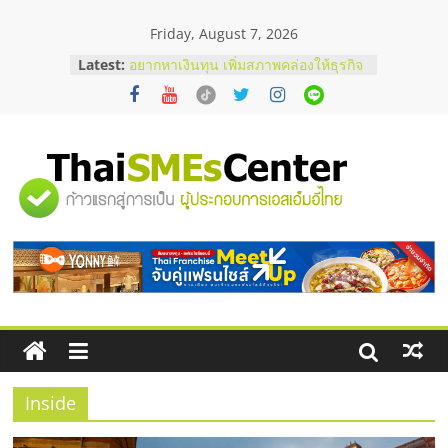
Skip
Friday, August 7, 2026
to
บริษัท Cybersecurity ในไทยที่ไหนดี?
content
Latest:
วิธีเลือกผู้ให้บริการให้คุ้มค่าและตอบ
โจทย์ธุรกิจ
อยากหาเงินทุน เพิ่มสภาพคล่องให้ธุรกิจ
เริ่มยังไงให้ผ่านฉลุย
สัมมนาออนไลน์ โอกาสบริหารสถานี
บริการน้ำมัน Shell
"ศูนย์
สัมมนาลงทุน แฟรนไชส์ยอนนี่
ThaiFranchise Meet Up จับคู่แฟรน
รวม
ไชส์ ครั้งที่ 8
ร้านเครื่องเสียงคุณภาพสูง พร้อม
โซลูชันระบบภาพและเสียง
ข้อมูล
ธุรกิจ
SME
Inside