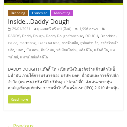
Branding
Franchise
Marketing
Inside…Daddy Dough
29/01/2021
คุณมนตรี ศรีวงษ์ (อ๊อฟ)
1,996 views
,
,
,
,
,
DADDY
Daddy Dough
Daddy Dough franchise
DOUGH
Franchise
,
,
,
,
,
Inside
marketing
Trans fat free
การค้าปลีก
ธุรกิจค้าปลีก
ธุรกิจร้านค้า
,
,
,
,
,
,
,
ปลีก
ปตท.
ปั๊ม ปตท
ปั๊มน้ำมัน
พรีเมียมโดนัท
แด็ดดี้โด
แด๊ดดี้ โด
แฟ
,
รนไชส์
แฟรนไชส์แด็ดดี้โด
DADDY DOUGH ( แด๊ดดี้ โด ) เป็นหนึ่งในธุรกิจร้านค้าปลีกในปั้
มน้ำมัน ภายใต้การบริหารของ บริษัท ปตท. น้ำมันและการค้าปลีก
จำกัด (มหาชน) หรือ OR บริษัทลูก “ปตท.” ที่กำลังเสนอขายหุ้น
สามัญเพิ่มทุนต่อประชาชนทั่วไปเป็นครั้งแรก (IPO) 2,610 ล้านหุ้น
Read more
← Previous