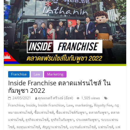
แฟ
รน
ไชส์
แฟ
รน
Franchise
Law
Marketing
ไชส์
Inside Franchise ตลาดแฟรนไชส์ ใน
กัมพูชา 2022
ขาย
24/05/2021
คุณมนตรี ศรีวงษ์ (อ๊อฟ)
1,505 views
,
,
,
,
,
,
Franchise
Inside
Inside Franchise
Law
marketing
Royalty Fee
กฎ
หน้า
,
,
,
,
หมายแฟรนไชส์
ซื้อแฟรนไชส์
ซื้อแฟรนไชส์กัมพูชา
ตลาดกัมพูชา
ตลาด
,
,
,
,
แฟรนไชส์
ธุรกิจแฟรนไชส์
ธุรกิจในกัมพูชา
ประเทศกัมพูชา
ระบบแฟรน
บ้าน
,
,
,
,
,
ไชส์
ลงทุนแฟรนไชส์
สัญญาแฟรนไชส์
แบรนด์แฟรนไชส์
แฟรนไชส์
แฟ