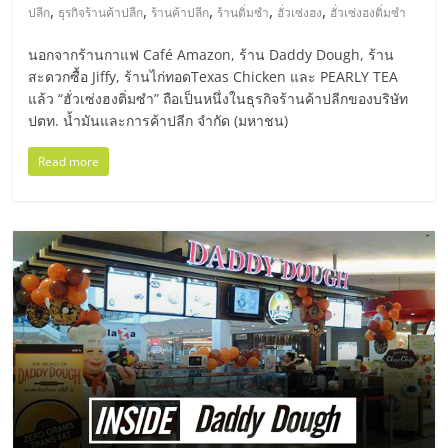
,
,
,
,
,
ปลีก
ธุรกิจร้านค้าปลีก
ร้านค้าปลีก
ร้านติ่มซำ
ฮั่วเซ่งฮง
ฮั่วเซ่งฮงติ่มซำ
นอกจากร้านกาแฟ Café Amazon, ร้าน Daddy Dough, ร้าน
สะดวกซื้อ Jiffy, ร้านไก่ทอดTexas Chicken และ PEARLY TEA
แล้ว “ฮั่วเซ่งฮงติ่มซำ” ถือเป็นหนึ่งในธุรกิจร้านค้าปลีกของบริษัท
ปตท. น้ำมันและการค้าปลีก จำกัด (มหาชน)
Read more