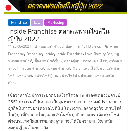
รน
ไชส์"
Franchise
Law
Marketing
Inside Franchise ตลาดแฟรนไชส์ใน
"ศูนย์
ญี่ปุ่น 2022
รวม
ข้อมูล
20/05/2021
คุณมนตรี ศรีวงษ์ (อ๊อฟ)
1,443 views
Area
,
,
,
,
,
,
ธุรกิจ
Franchise
Franchise
Inside
Inside Franchise
Law
Royalty Fee
กฎ
,
,
,
,
SME
หมายแฟรนไชส์
ซื้อแฟรนไชส์ญี่ปุ่น
ตลาดญี่ปุ่น
ตลาดแฟรนไชส์
ธุรกิจแฟ
,
,
,
,
แห่ง
รนไชส์
ระบบแฟรนไชส์
ลงทุนแฟรนไชส์
สัญญาแฟรนไชส์
แบรนด์แฟรน
ประเทศไทย,
,
,
,
,
ไชส์
แฟรนไชส์
แฟรนไชส์ญี่ปุ่น
แฟรนไชส์ต่างประเทศ
แฟรนไชส์ใน
ThaiSMEsCenter,
ญี่ปุ่น
รวม
เชื่อว่าหากไม่มีการระบาดของโรคโควิด-19 มาตั้งแต่ช่วงปลายปี
ธุรกิจ
2562 ประเทศญี่ปุ่นน่าจะเป็นจุดหมายปลายทางของผู้ประกอบการ
เอ
ธุรกิจในการขยายตลาดไปที่นั่น โดยเฉพาะตลาดธุรกิจแฟรนไชส์
ส
ในญี่ปุ่นที่มีขนาดใหญ่และเติบโตขึ้นทุกปี หากแบรนด์แฟรนไชส์
เอ็
ต่างประเทศมีคุณภาพมาตรฐาน ก็จะได้รับความสนใจจากนัก
มอี
ลงทุนญี่ปุ่นเป็นอย่างยิ่ง