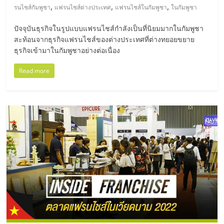
,
,
,
รนไชส์กัมพูชา
แฟรนไชส์ต่างประเทศ
แฟรนไชส์ในกัมพูชา
ในกัมพูชา
ลงทุน
ปัจจุบันธุรกิจในรูปแบบแฟรนไชส์กำลังเป็นที่นิยมมากในกัมพูชา
สะท้อนจากธุรกิจแฟรนไชส์ของต่างประเทศที่ต่างทยอยขยาย
น้อย
ธุรกิจเข้ามาในกัมพูชาอย่างต่อเนื่อง
คืน
Read more
ทุน
ไว,
ที่
ปรึกษา
การ