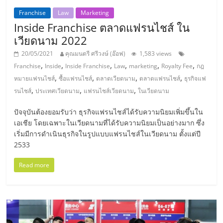
ลงทุน
Franchise
Law
Marketing
Inside Franchise ตลาดแฟรนไชส์ ใน
เวียดนาม 2022
และ
20/05/2021
คุณมนตรี ศรีวงษ์ (อ๊อฟ)
1,583 views
,
,
,
,
,
,
ขยาย
Franchise
Inside
Inside Franchise
Law
marketing
Royalty Fee
กฎ
,
,
,
,
หมายแฟรนไชส์
ซื้อแฟรนไชส์
ตลาดเวียดนาม
ตลาดแฟรนไชส์
ธุรกิจแฟ
,
,
,
รนไชส์
ประเทศเวียดนาม
แฟรนไชส์เวียดนาม
ในเวียดนาม
สา
ปัจจุบันต้องยอมรับว่า ธุรกิจแฟรนไชส์ได้รับความนิยมเพิ่มขึ้นใน
ขา
เอเชีย โดยเฉพาะในเวียดนามที่ได้รับความนิยมเป็นอย่างมาก ซึ่ง
เริ่มมีการดำเนินธุรกิจในรูปแบบแฟรนไชส์ในเวียดนาม ตั้งแต่ปี
2533
แฟ
Read more
รน
ไชส์,