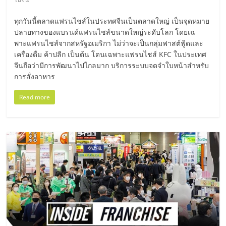
เปิด
ทุกวันนี้ตลาดแฟรนไชส์ในประทศจีนเป็นตลาดใหญ่ เป็นจุดหมาย
ร้าน
ปลายทางของแบรนด์แฟรนไชส์ขนาดใหญ่ระดับโลก โดยเฉ
พาะแฟรนไชส์จากสหรัฐอเมริกา ไม่ว่าจะเป็นกลุ่มฟาสต์ฟู้ดและ
เครื่องดื่ม ค้าปลีก เป็นต้น โดนเฉพาะแฟรนไชส์ KFC ในประเทศ
ปรึกษา
จีนถือว่ามีการพัฒนาไปไกลมาก บริการระบบจดจำใบหน้าสำหรับ
การสั่งอาหาร
ฟรี,
Read more
บริการ
พัฒนา
ระบบ
แฟ