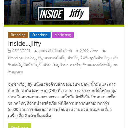
รน
ไชส์,
ศูนย์
รวม
แฟ
Branding
Franchise
Marketing
รน
Inside…Jiffy
ไชส์
02/02/2021
คุณมนตรี ศรีวงษ์ (อ๊อฟ)
2,922 views
พร้อม
,
,
,
,
,
,
,
Branding
Inside
Jiffy
ขายของในปั๊ม
ค้าปลีก
จิฟฟี่
ธุรกิจค้าปลีก
ธุรกิจ
ทำเล
,
,
,
,
,
ร้านจิฟฟี่
ปั๊มน้ำมัน
ปั๊มน้ำมันเจ็ท
ร้านสะดวกซื้อ
ร้านสะดวกซื้อจิฟฟี่
เชน
สำหรับ
ร้านกาแฟ
เปิด
ร้าน
จิฟฟี่ หรือ Jiffy หนึ่งธุรกิจค้าปลีกของบริษัท ปตท. น้ำมันและการ
ปรึกษา
ค้าปลีก จำกัด (มหาชน) (OR) ที่จะสามารถสร้างรายได้ให้กับกลุ่ม
ฟรี,
ปตท.ในอนาคต นอกจากการขายน้ำมัน จิฟฟี่เป็นร้านสะดวกซื้อ
บริการ
ขนาดใหญ่ที่จำหน่ายผลิตภัณฑ์ที่มีความหลากหลายมากกว่า
พัฒนา
5,000 รายการ ตั้งแต่อาหารพร้อมทานจานด่วน ขนมขบเคี้ยว
ระบบ
เครื่องดื่ม สินค้าเบ็ดเตล็ด
แฟ
Read more