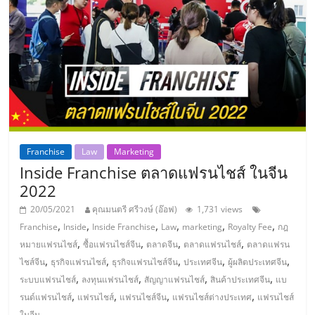
ศูนย์
รวม
แฟ
รน
Franchise
Law
Marketing
ไชส์
Inside Franchise ตลาดแฟรนไชส์ ในจีน
2022
พร้อม
20/05/2021
คุณมนตรี ศรีวงษ์ (อ๊อฟ)
1,731 views
,
,
,
,
,
,
Franchise
Inside
Inside Franchise
Law
marketing
Royalty Fee
กฎ
ทำเล
,
,
,
,
หมายแฟรนไชส์
ซื้อแฟรนไชส์จีน
ตลาดจีน
ตลาดแฟรนไชส์
ตลาดแฟรน
,
,
,
,
,
ไชส์จีน
ธุรกิจแฟรนไชส์
ธุรกิจแฟรนไชส์จีน
ประเทศจีน
ผู้ผลิตประเทศจีน
,
,
,
,
สำหรับ
ระบบแฟรนไชส์
ลงทุนแฟรนไชส์
สัญญาแฟรนไชส์
สินค้าประเทศจีน
แบ
,
,
,
,
รนด์แฟรนไชส์
แฟรนไชส์
แฟรนไชส์จีน
แฟรนไชส์ต่างประเทศ
แฟรนไชส์
ในจีน