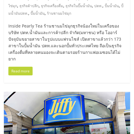
รน
,
,
,
,
,
,
ไข่มุก
ธุรกิจค้าปลีก
ธุรกิจเครื่องดื่ม
ธุรกิจในปั๊มน้ำมัน
ปตท.
ปั้มน้ำมัน
ปั้
ไชส์
,
,
มน้ำมันปตท.
ปั๊มน้ำมัน
ร้านชานมไข่มุก
ขาย
หน้า
Inside Pearly Tea ร้านชานมไข่มุกธุรกิจน้องใหม่ในเครือของ
บ้าน
บริษัท ปตท.น้ำมันและการค้าปลีก จำกัด(มหาชน) หรือ โออาร์
ลงทุน
ปัจจุบันขยายสาขาในรูปแบบแฟรนไชส์ เปิดสาขาแล้วกว่า 173
น้อย
สาขาในปั้มน้ำมัน ปตท.และนอกปั้มทั่วประเทศไทย ถือเป็นธุรกิจ
เครื่องดื่มที่หลายคนมองจะเดินตามรอยร้านกาแฟอเมซอนได้ไม่
คืน
ยาก
ทุน
ไว,
Read more
ที่
ปรึกษา
การ
ลงทุน
และ
ขยาย
สา
ขา
แฟ