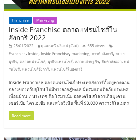
แฟ
รน
Franchise
Marketing
Inside Franchise ตลาดแฟรนไชส์ใน
ไชส์,
ฮังการี 2022
25/01/2022
คุณมนตรี ศรีวงษ์ (อ๊อฟ)
655 views
รวม
,
,
,
,
,
Franchise
Inside
Inside Franchise
marketing
การค้าฮังการี
ขยาย
,
,
,
,
,
ธุรกิจ
ตลาดแฟรนไชส์
ธุรกิจแฟรนไชส์
สภาพเศรษฐกิจ
สินค้าส่งออก
แฟ
แฟ
,
,
รนไชส์
แฟรนไชส์ฮังการี
แฟรนไชส์ในฮังการี
Inside Franchise ตลาดแฟรนไชส์ ประเทศฮังการีตั้งอยู่ทางตอน
รน
กลางของทวีปยุโรป ไม่มีทางออกสู่ทะเล มีพรมแดนติดกับประเทศ
เพื่อนบ้าน 7 ประเทศ คือ โรมาเนีย ออสเตรีย สโลวาเกีย ยูเครน
ไชส์
เซอร์เบีย โครเอเชีย และสโลวีเนีย พื้นที่ 93,030 ตารางกิโลเมตร
Read more
ขาย