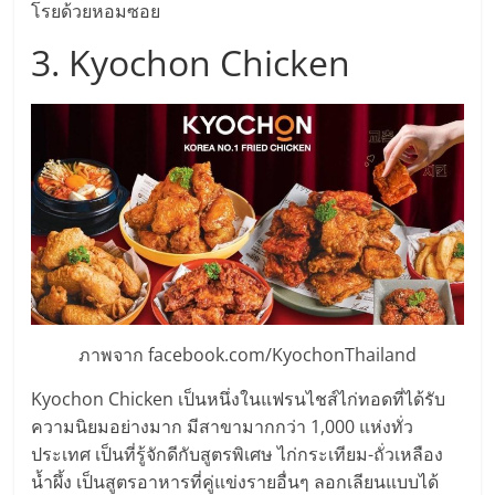
โรยด้วยหอมซอย
ลงทุน
3. Kyochon Chicken
และ
ขยาย
สา
ขา
แฟ
ภาพจาก facebook.com/KyochonThailand
รน
Kyochon Chicken เป็นหนึ่งในแฟรนไชส์ไก่ทอดที่ได้รับ
ความนิยมอย่างมาก มีสาขามากกว่า 1,000 แห่งทั่ว
ไชส์,
ประเทศ เป็นที่รู้จักดีกับสูตรพิเศษ ไก่กระเทียม-ถั่วเหลือง
น้ำผึ้ง เป็นสูตรอาหารที่คู่แข่งรายอื่นๆ ลอกเลียนแบบได้