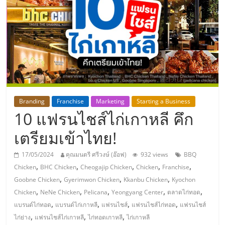
แห่ง
ประเทศไทย,
ThaiSMEsCenter,
รวม
Branding
Franchise
Marketing
Starting a Business
10 แฟรนไชส์ไก่เกาหลี คึก
ธุรกิจ
เตรียมเข้าไทย!
เอ
17/05/2024
คุณมนตรี ศรีวงษ์ (อ๊อฟ)
932 views
BBQ
,
,
,
,
,
Chicken
BHC Chicken
Cheogajip Chicken
Chicken
Franchise
ส
,
,
,
Goobne Chicken
Gyerimwon Chicken
Kkanbu Chicken
Kyochon
,
,
,
,
,
Chicken
NeNe Chicken
Pelicana
Yeongyang Center
ตลาดไก่ทอด
เอ็
,
,
,
,
แบรนด์ไก่ทอด
แบรนด์ไก่เกาหลี
แฟรนไชส์
แฟรนไชส์ไก่ทอด
แฟรนไชส์
,
,
,
ไก่ย่าง
แฟรนไชส์ไก่เกาหลี
ไก่ทอดเกาหลี
ไก่เกาหลี