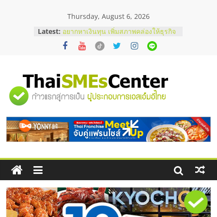
Skip
Thursday, August 6, 2026
to
บริษัท Cybersecurity ในไทยที่ไหนดี?
content
Latest:
วิธีเลือกผู้ให้บริการให้คุ้มค่าและตอบ
โจทย์ธุรกิจ
อยากหาเงินทุน เพิ่มสภาพคล่องให้ธุรกิจ
เริ่มยังไงให้ผ่านฉลุย
สัมมนาออนไลน์ โอกาสบริหารสถานี
บริการน้ำมัน Shell
"ศูนย์
สัมมนาลงทุน แฟรนไชส์ยอนนี่
ThaiFranchise Meet Up จับคู่แฟรน
ไชส์ ครั้งที่ 8
รวม
ร้านเครื่องเสียงคุณภาพสูง พร้อม
โซลูชันระบบภาพและเสียง
ข้อมูล
ธุรกิจ
SME