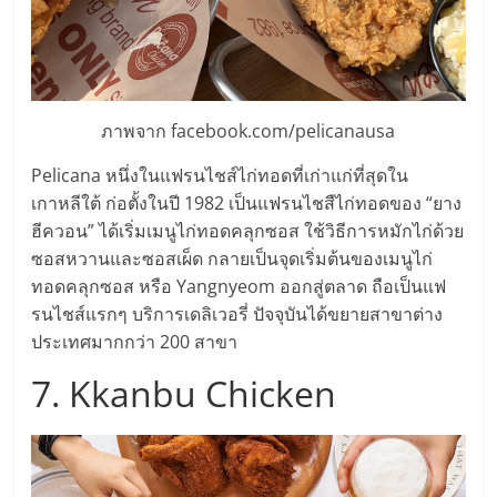
รน
ไชส์,
ศูนย์
รวม
แฟ
ภาพจาก facebook.com/pelicanausa
รน
Pelicana หนึ่งในแฟรนไชส์ไก่ทอดที่เก่าแก่ที่สุดใน
ไชส์
เกาหลีใต้ ก่อตั้งในปี 1982 เป็นแฟรนไชสืไก่ทอดของ “ยาง
พร้อม
ฮีควอน” ได้เริ่มเมนูไก่ทอดคลุกซอส ใช้วิธีการหมักไก่ด้วย
ทำเล
ซอสหวานและซอสเผ็ด กลายเป็นจุดเริ่มต้นของเมนูไก่
สำหรับ
เปิด
ทอดคลุกซอส หรือ Yangnyeom ออกสู่ตลาด ถือเป็นแฟ
ร้าน
รนไชส์แรกๆ บริการเดลิเวอรี่ ปัจจุบันได้ขยายสาขาต่าง
ปรึกษา
ประเทศมากกว่า 200 สาขา
ฟรี,
7. Kkanbu Chicken
บริการ
พัฒนา
ระบบ
แฟ