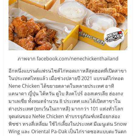
ลงทุน
น้อย
คืน
ภาพจาก facebook.com/nenechickenthailand
ทุน
อีกหนึ่งแบรนด์แฟรนไชส์ไก่ทอดเกาหลีสุดฮอตที่เปิดสาขา
ไว,
ในประเทศไทยแล้ว เมื่อช่วงปลายปี 2021 แบรนด์ไก่ทอด
Nene Chicken ได้ขยายตลาดในหลายประเทศ อาทิ
ที่
แคนาดา ญี่ปุ่น ไต้หวัน ดูไบ สิงคโปร์ ออสเตรเลีย ฮ่องกง
มาเลเซีย ทั้งหมดจำนวน 8 ประเทศ และได้เปิดสาขาใน
ต่างประเทศ (ยกเว้นในเกาหลี) มากกว่า 101 แห่งทั่วโลก
ปรึกษา
จุดเด่นของ NeNe Chicken ทำบรรจุภัณฑ์เหมือยกล่อง
พิซซ่า ทรงสี่เหลี่ยม ใช้ไก่เลี้ยงในประเทศ มีเมนูเด่น Snow
การ
Wing และ Oriental Pa-Dak เป็นไก่ราดซอสแบบตะวันตก