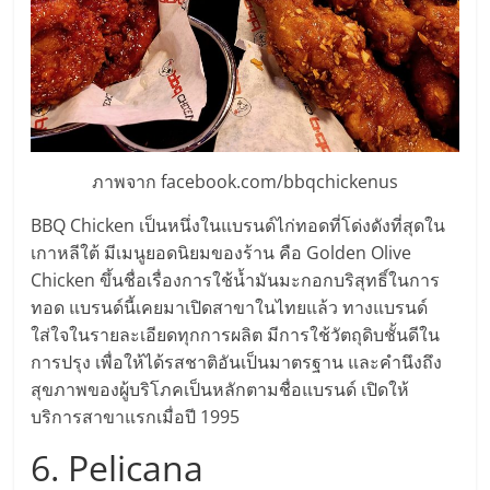
ไทย,
SMEs,
แฟ
รน
ไชส์,
ที่
ปรึกษา
ภาพจาก facebook.com/bbqchickenus
แฟ
รน
BBQ Chicken เป็นหนึ่งในแบรนด์ไก่ทอดที่โด่งดังที่สุดใน
ไชส์,
เกาหลีใต้ มีเมนูยอดนิยมของร้าน คือ Golden Olive
รวม
Chicken ขึ้นชื่อเรื่องการใช้น้ำมันมะกอกบริสุทธิ์ในการ
แฟ
ทอด แบรนด์นี้เคยมาเปิดสาขาในไทยแล้ว ทางแบรนด์
รน
ใส่ใจในรายละเอียดทุกการผลิต มีการใช้วัตถุดิบชั้นดีใน
ไชส์
การปรุง เพื่อให้ได้รสชาติอันเป็นมาตรฐาน และคำนึงถึง
ขาย
สุขภาพของผู้บริโภคเป็นหลักตามชื่อแบรนด์ เปิดให้
แฟ
บริการสาขาแรกเมื่อปี 1995
รน
ไชส์
6. Pelicana
แฟ