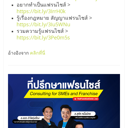
อยากทำเป็นแฟรนไชส์ >
https://bit.ly/3IrrH0k
รู้เรื่องกฎหมาย สัญญาแฟรนไชส์ >
https://bit.ly/3Iu5WNu
รวมความรู้แฟรนไชส์ >
https://bit.ly/3Pe0m5s
อ้างอิงจาก
คลิกที่นี่