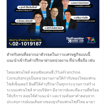
สำหรับคนที่อยากเอาตัวรอดในภาวะเศรษฐกิจแบบนี้
แนะนำเข้ารับคำปรึกษาผ่านหน่วยงาน ที่น่าเชื่อถือ เช่น
ไทยแฟรนไชส์ คอนซัลแทนซี่ (
ThaiFranchise
Consultancy
)เป็นหน่วยงานภายใต้กำกับของไทยแฟรน
ไชส์เซ็นเตอร์ ยินดีให้คำปรึกษาในทุกกระบวนการสร้าง
ระบบแฟรนไชส์ ทางบริษัทฯ มีอาจารย์และทีมงานที่พร้อม
ให้บริการ คอยให้คำแนะนำ และร่วมค้นหาคำตอบจาก
ประสบการณ์บนเส้นทางของธุรกิจแฟรนไชส์ไทย มายา