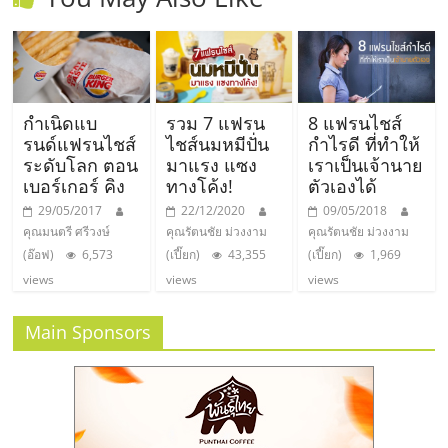
กำเนิดแบ
รวม 7 แฟรน
8 แฟรนไชส์
รนด์แฟรนไชส์
ไชส์นมหมีปั่น
กำไรดี ที่ทำให้
ระดับโลก ตอน
มาแรง แซง
เราเป็นเจ้านาย
เบอร์เกอร์ คิง
ทางโค้ง!
ตัวเองได้
29/05/2017
22/12/2020
09/05/2018
คุณมนตรี ศรีวงษ์
คุณรัตนชัย ม่วงงาม
คุณรัตนชัย ม่วงงาม
(อ๊อฟ)
6,573
(เปี๊ยก)
43,355
(เปี๊ยก)
1,969
views
views
views
Main Sponsors