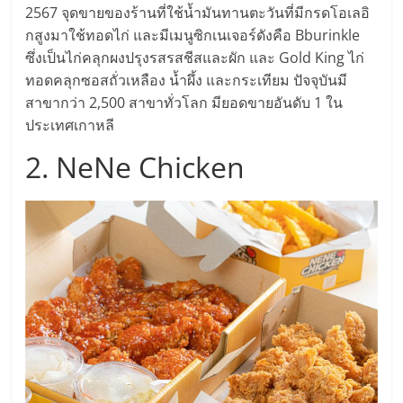
แฟ
2567 จุดขายของร้านที่ใช้น้ำมันทานตะวันที่มีกรดโอเลอิ
รน
กสูงมาใช้ทอดไก่ และมีเมนูซิกเนเจอร์ดังคือ Bburinkle
ซึ่งเป็นไก่คลุกผงปรุงรสรสชีสและผัก และ Gold King ไก่
ทอดคลุกซอสถั่วเหลือง น้ำผึ้ง และกระเทียม ปัจจุบันมี
ไชส์
สาขากว่า 2,500 สาขาทั่วโลก มียอดขายอันดับ 1 ใน
ประเทศเกาหลี
แฟ
2. NeNe Chicken
รน
ไชส์
ขาย
หน้า
บ้าน