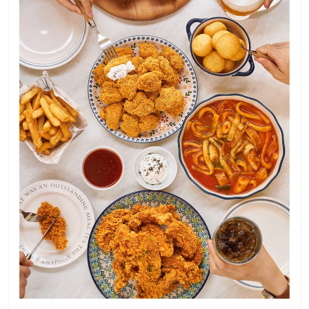
รน
ไชส์"