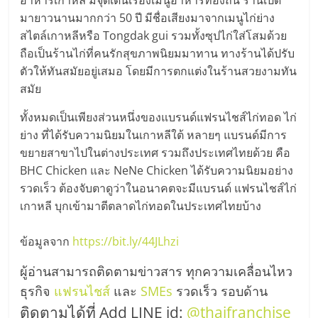
อาหารเกาหลี มีจุดเด่นเรื่องเมนูอาหารท้องถิ่น ร้านเปิด
มายาวนานมากกว่า 50 ปี มีชื่อเสียงมาจากเมนูไก่ย่าง
สไตล์เกาหลีหรือ Tongdak gui รวมทั้งซุปไก่ใส่โสมด้วย
ถือเป็นร้านไก่ที่คนรักสุขภาพนิยมมาทาน ทางร้านได้ปรับ
ตัวให้ทันสมัยอยู่เสมอ โดยมีการตกแต่งในร้านสวยงามทัน
สมัย
ทั้งหมดเป็นเพียงส่วนหนึ่งของแบรนด์แฟรนไชส์ไก่ทอด ไก่
ย่าง ที่ได้รับความนิยมในเกาหลีใต้ หลายๆ แบรนด์มีการ
ขยายสาขาไปในต่างประเทศ รวมถึงประเทศไทยด้วย คือ
BHC Chicken และ NeNe Chicken ได้รับความนิยมอย่าง
รวดเร็ว ต้องจับตาดูว่าในอนาคตจะมีแบรนด์ แฟรนไชส์ไก่
เกาหลี บุกเข้ามาตีตลาดไก่ทอดในประเทศไทยบ้าง
ข้อมูลจาก
https://bit.ly/44JLhzi
ผู้อ่านสามารถติดตามข่าวสาร ทุกความเคลื่อนไหว
ธุรกิจ
แฟรนไชส์
และ
SMEs
รวดเร็ว รอบด้าน
ติดตามได้ที่ Add LINE id:
@thaifranchise