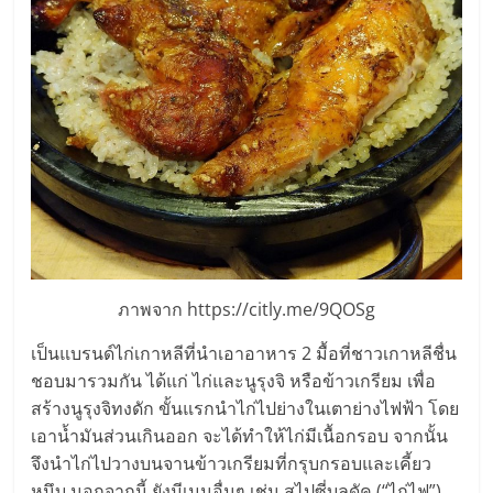
ภาพจาก https://citly.me/9QOSg
เป็นแบรนด์ไก่เกาหลีที่นำเอาอาหาร 2 มื้อที่ชาวเกาหลีชื่น
ชอบมารวมกัน ได้แก่ ไก่และนูรุงจิ หรือข้าวเกรียม เพื่อ
สร้างนูรุงจิทงดัก ขั้นแรกนำไก่ไปย่างในเตาย่างไฟฟ้า โดย
เอาน้ำมันส่วนเกินออก จะได้ทำให้ไก่มีเนื้อกรอบ จากนั้น
จึงนำไก่ไปวางบนจานข้าวเกรียมที่กรุบกรอบและเคี้ยว
หนึบ นอกจากนี้ ยังมีเมนูอื่นๆ เช่น สไปซี่บูลดัค (“ไก่ไฟ”)