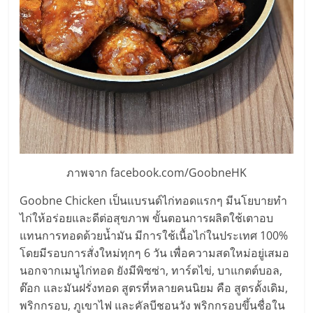
เปิด
ร้าน
ปรึกษา
ฟรี,
บริการ
ภาพจาก facebook.com/GoobneHK
พัฒนา
Goobne Chicken เป็นแบรนด์ไก่ทอดแรกๆ มีนโยบายทำ
ไก่ให้อร่อยและดีต่อสุขภาพ ขั้นตอนการผลิตใช้เตาอบ
ระบบ
แทนการทอดด้วยน้ำมัน มีการใช้เนื้อไก่ในประเทศ 100%
โดยมีรอบการสั่งใหม่ทุกๆ 6 วัน เพื่อความสดใหม่อยู่เสมอ
นอกจากเมนูไก่ทอด ยังมีพิซซ่า, ทาร์ตไข่, บาแกตต์บอล,
แฟ
ต๊อก และมันฝรั่งทอด สูตรที่หลายคนนิยม คือ สูตรดั้งเดิม,
พริกกรอบ, ภูเขาไฟ และคัลบีชอนวัง พริกกรอบขึ้นชื่อใน