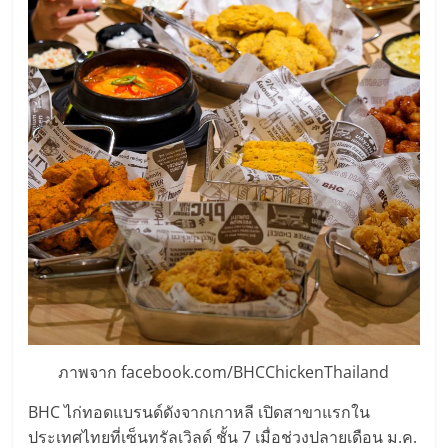
แฟ
รน
ไชส์,
รวม
แฟ
รน
ไชส์
ภาพจาก facebook.com/BHCChickenThailand
ขาย
BHC ไก่ทอดแบรนด์ดังจากเกาหลี เปิดสาขาแรกใน
ประเทศไทยที่เซ็นทรัลเวิลด์ ชั้น 7 เมื่อช่วงปลายเดือน ม.ค.