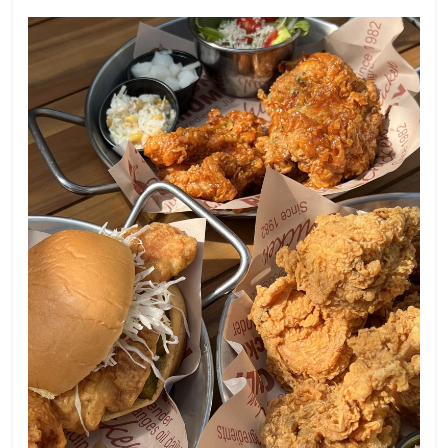
รน
ไชส์
ขาย
หน้า
บ้าน
ลงทุน
น้อย
คืน
ทุน
ไว,
ที่
ปรึกษา
การ
ลงทุน
และ
ขยาย
สา
ขา
แฟ