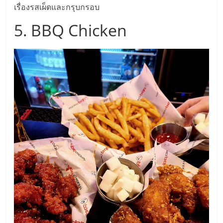
รน
เรื่องรสเผ็ดและกรุบกรอบ
5. BBQ Chicken
ไชส์"
"ศูนย์
รวม
ข้อมูล
ธุรกิจ
SME
แห่ง
ประเทศไทย,
ThaiSMEsCenter,
รวม
ธุรกิจ
เอ
ส
เอ็
มอี