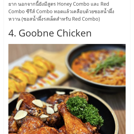
ยาก นอกจากนี้ยังมีสูตร Honey Combo และ Red
ศูนย์
Combo ซีรีส์ Combo ทอดแล้วเคลือบด้วยซอสน้ำผึ้ง
หวาน (ซอสน้ำผึ้งรสเผ็ดสำหรับ Red Combo)
รวม
4. Goobne Chicken
แฟ
รน
ไชส์
พร้อม
ทำเล
สำหรับ