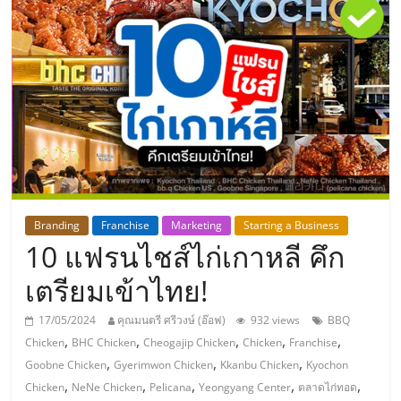
แห่ง
ประเทศไทย,
ThaiSMEsCenter,
รวม
ธุรกิจ
Branding
Franchise
Marketing
Starting a Business
10 แฟรนไชส์ไก่เกาหลี คึก
เอ
เตรียมเข้าไทย!
ส
17/05/2024
คุณมนตรี ศรีวงษ์ (อ๊อฟ)
932 views
BBQ
,
,
,
,
,
Chicken
BHC Chicken
Cheogajip Chicken
Chicken
Franchise
เอ็
,
,
,
Goobne Chicken
Gyerimwon Chicken
Kkanbu Chicken
Kyochon
,
,
,
,
,
Chicken
NeNe Chicken
Pelicana
Yeongyang Center
ตลาดไก่ทอด