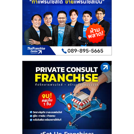
เปิด
ร้าน
ปรึกษา
ฟรี,
บริการ
พัฒนา
ระบบ
แฟ