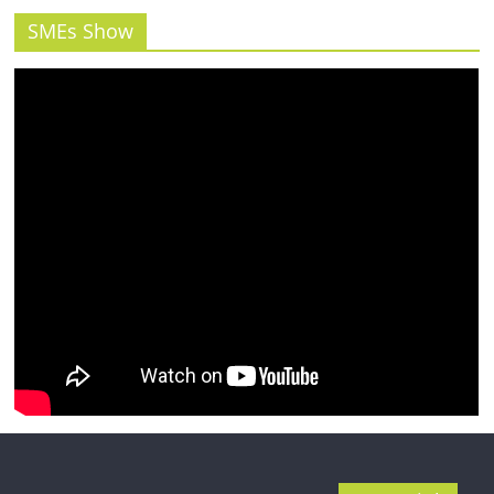
รน
ไชส์"
SMEs Show