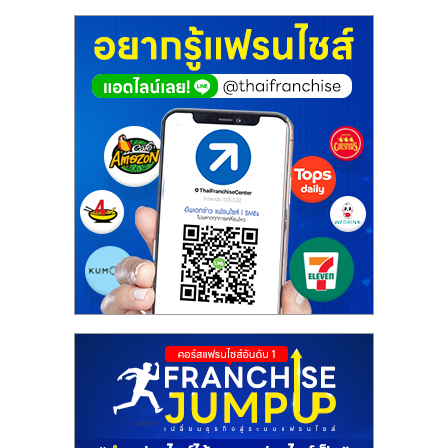
ศูนย์
รวม
แฟ
รน
ไชส์
พร้อม
ทำเล
สำหรับ