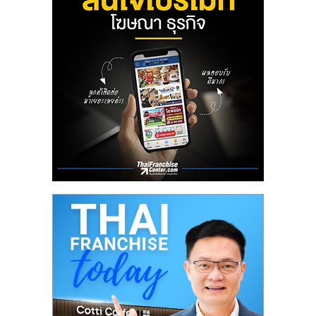
ลงทุน
น้อย
คืน
ทุน
ไว,
ที่
ปรึกษา
การ