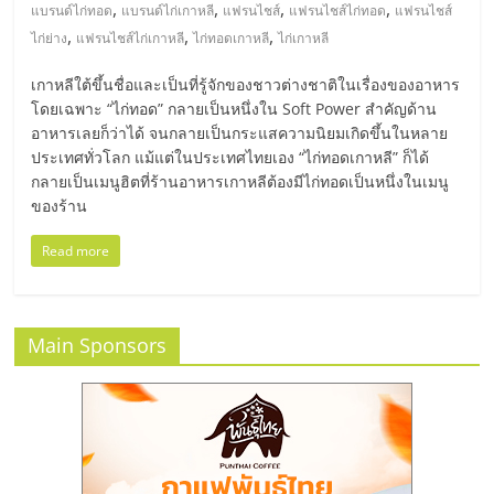
มอี
,
,
,
,
แบรนด์ไก่ทอด
แบรนด์ไก่เกาหลี
แฟรนไชส์
แฟรนไชส์ไก่ทอด
แฟรนไชส์
,
,
,
ไก่ย่าง
แฟรนไชส์ไก่เกาหลี
ไก่ทอดเกาหลี
ไก่เกาหลี
ไทย,
เกาหลีใต้ขึ้นชื่อและเป็นที่รู้จักของชาวต่างชาติในเรื่องของอาหาร
โดยเฉพาะ “ไก่ทอด” กลายเป็นหนึ่งใน Soft Power สำคัญด้าน
SMEs,
อาหารเลยก็ว่าได้ จนกลายเป็นกระแสความนิยมเกิดขึ้นในหลาย
ประเทศทั่วโลก แม้แต่ในประเทศไทยเอง “ไก่ทอดเกาหลี” ก็ได้
แฟ
กลายเป็นเมนูฮิตที่ร้านอาหารเกาหลีต้องมีไก่ทอดเป็นหนึ่งในเมนู
ของร้าน
รน
Read more
ไชส์,
Main Sponsors
ที่
ปรึกษา