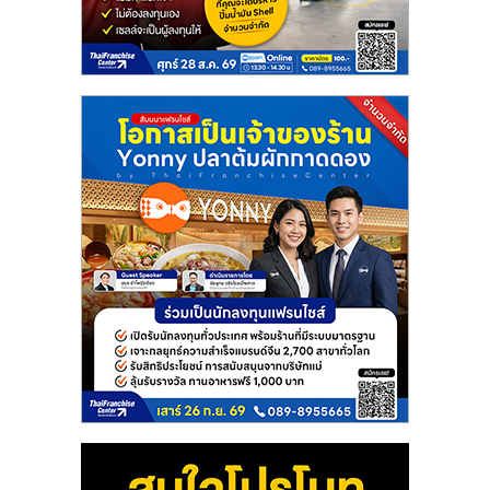
แฟ
รน
ไชส์
แฟ
รน
ไชส์
ขาย
หน้า
บ้าน