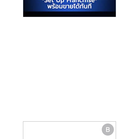
รน
ไชส์"
"ศูนย์
รวม
ข้อมูล
ธุรกิจ
SME
แห่ง
ประเทศไทย,
ThaiSMEsCenter,
รวม
ธุรกิจ
เอ
ส
เอ็
มอี