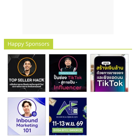
รน
ไชส์
ขาย
หน้า
บ้าน
ลงทุน
Happy Sponsors
น้อย
คืน
ทุน
ไว,
ที่
ปรึกษา
การ
ลงทุน
และ
ขยาย
สา
ขา
แฟ