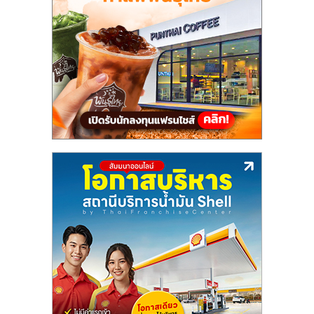
แฟ
รน
ไชส์,
รวม
แฟ
รน
ไชส์
ขาย