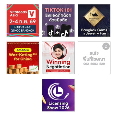
รน
ไชส์,
ศูนย์
รวม
แฟ
รน
ไชส์
พร้อม
ทำเล
สำหรับ
เปิด
ร้าน
ปรึกษา
ฟรี,
บริการ
พัฒนา
ระบบ
แฟ