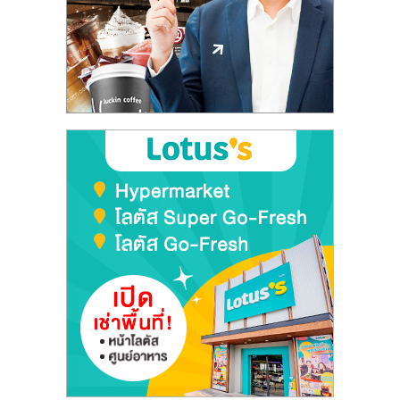
ลงทุน
และ
ขยาย
สา
ขา
แฟ
รน
ไชส์,