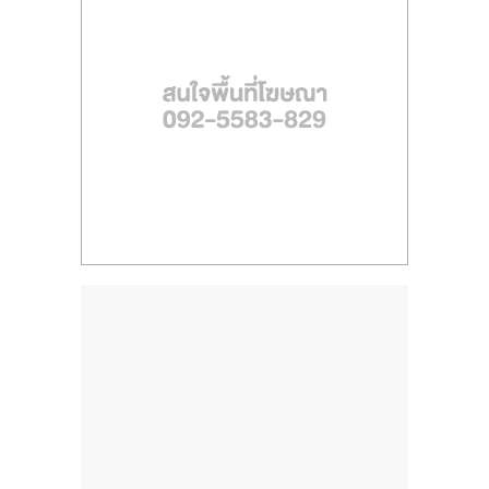
ไทย,
SMEs,
แฟ
รน
ไชส์,
ที่
ปรึกษา
แฟ
รน
ไชส์,
รวม
แฟ
รน
ไชส์
ขาย
แฟ
รน
ไชส์
แฟ