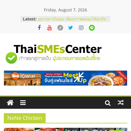
Skip
Friday, August 7, 2026
to
content
Latest:
อยากหาเงินทุน เพิ่มสภาพคล่องให้ธุรกิจ
เริ่มยังไงให้ผ่านฉลุย
สัมมนาออนไลน์ โอกาสบริหารสถานี
บริการน้ำมัน Shell
สัมมนาลงทุน แฟรนไชส์ยอนนี่
ThaiFranchise Meet Up จับคู่แฟรน
"ศูนย์
ไชส์ ครั้งที่ 8
ร้านเครื่องเสียงคุณภาพสูง พร้อม
โซลูชันระบบภาพและเสียง
รวม
บริษัท Cybersecurity ในไทยที่ไหนดี?
วิธีเลือกผู้ให้บริการให้คุ้มค่าและตอบ
โจทย์ธุรกิจ
ข้อมูล
ธุรกิจ
SME
NeNe Chicken