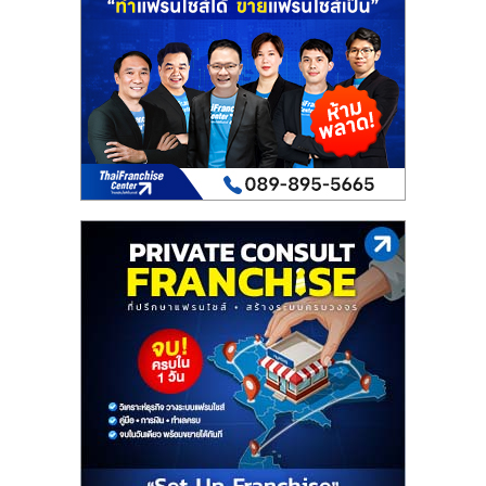
เปิด
ร้าน
ปรึกษา
ฟรี,
บริการ
พัฒนา
ระบบ
แฟ