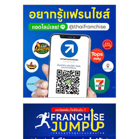
ศูนย์
รวม
แฟ
รน
ไชส์
พร้อม
ทำเล
สำหรับ