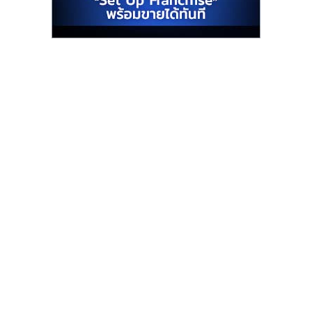
รน
ไชส์"
"ศูนย์
รวม
ข้อมูล
ธุรกิจ
SME
แห่ง
ประเทศไทย,
ThaiSMEsCenter,
รวม
ธุรกิจ
เอ
ส
เอ็
มอี