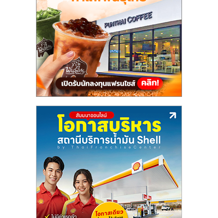
แฟ
รน
ไชส์,
รวม
แฟ
รน
ไชส์
ขาย