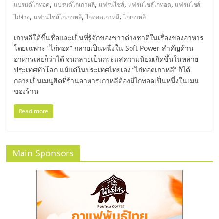
มอี
,
,
,
,
แบรนด์ไก่ทอด
แบรนด์ไก่เกาหลี
แฟรนไชส์
แฟรนไชส์ไก่ทอด
แฟรนไชส์
,
,
,
ไก่ย่าง
แฟรนไชส์ไก่เกาหลี
ไก่ทอดเกาหลี
ไก่เกาหลี
ไทย,
เกาหลีใต้ขึ้นชื่อและเป็นที่รู้จักของชาวต่างชาติในเรื่องของอาหาร
โดยเฉพาะ “ไก่ทอด” กลายเป็นหนึ่งใน Soft Power สำคัญด้าน
SMEs,
อาหารเลยก็ว่าได้ จนกลายเป็นกระแสความนิยมเกิดขึ้นในหลาย
ประเทศทั่วโลก แม้แต่ในประเทศไทยเอง “ไก่ทอดเกาหลี” ก็ได้
แฟ
กลายเป็นเมนูฮิตที่ร้านอาหารเกาหลีต้องมีไก่ทอดเป็นหนึ่งในเมนู
ของร้าน
รน
Read more
ไชส์,
Main Sponsors
ที่
ปรึกษา