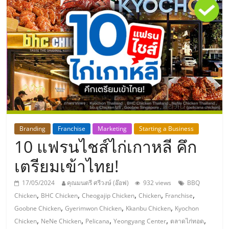
แห่ง
ประเทศไทย,
ThaiSMEsCenter,
รวม
ธุรกิจ
Branding
Franchise
Marketing
Starting a Business
10 แฟรนไชส์ไก่เกาหลี คึก
เอ
เตรียมเข้าไทย!
ส
17/05/2024
คุณมนตรี ศรีวงษ์ (อ๊อฟ)
932 views
BBQ
,
,
,
,
,
Chicken
BHC Chicken
Cheogajip Chicken
Chicken
Franchise
เอ็
,
,
,
Goobne Chicken
Gyerimwon Chicken
Kkanbu Chicken
Kyochon
,
,
,
,
,
Chicken
NeNe Chicken
Pelicana
Yeongyang Center
ตลาดไก่ทอด