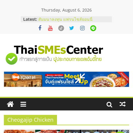
Skip
Thursday, August 6, 2026
to
content
Latest:
สัมมนาลงทุน แฟรนไชส์ยอนนี่
ThaiFranchise Meet Up จับคู่แฟรน
ไชส์ ครั้งที่ 8
ร้านเครื่องเสียงคุณภาพสูง พร้อม
โซลูชันระบบภาพและเสียง
บริษัท Cybersecurity ในไทยที่ไหนดี?
"ศูนย์
วิธีเลือกผู้ให้บริการให้คุ้มค่าและตอบ
โจทย์ธุรกิจ
อยากหาเงินทุน เพิ่มสภาพคล่องให้ธุรกิจ
รวม
เริ่มยังไงให้ผ่านฉลุย
สัมมนาออนไลน์ โอกาสบริหารสถานี
บริการน้ำมัน Shell
ข้อมูล
ธุรกิจ
SME
Cheogajip Chicken