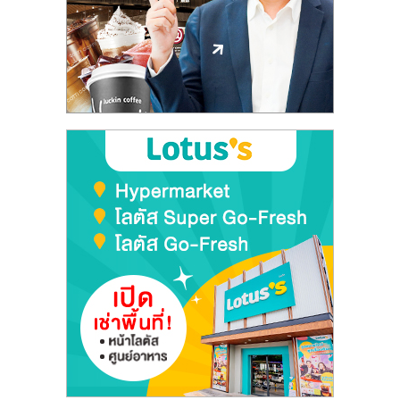
ลงทุน
และ
ขยาย
สา
ขา
แฟ
รน
ไชส์,