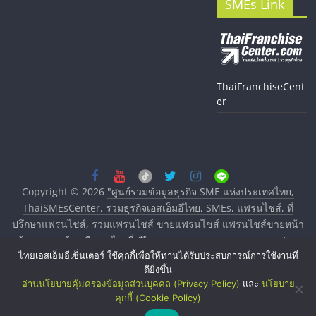
SMEs Link
ThaiFranchiseCent
er
Copyright © 2026
"ศูนย์รวมข้อมูลธุรกิจ SME แห่งประเทศไทย,
ThaiSMEsCenter, รวมธุรกิจเอสเอ็มอีไทย, SMEs, แฟรนไชส์, ที่
ปรึกษาแฟรนไชส์, รวมแฟรนไชส์ ขายแฟรนไชส์ แฟรนไชส์ขายหน้า
บ้าน ลงทุนน้อย คืนทุนไว, ที่ปรึกษาการลงทุนและขยายสาขาแฟรน
ไทยเอสเอ็มอีเซ็นเตอร์ ใช้คุกกี้เพื่อให้ท่านได้รับประสบการณ์การใช้งานที่
ไชส์, ศูนย์รวมแฟรนไชส์ พร้อมทำเลสำหรับเปิดร้าน ปรึกษาฟรี,
ดียิ่งขึ้น
บริการพัฒนาระบบแฟรนไชส์"
. All rights reserved.
อ่านนโยบายคุ้มครองข้อมูลส่วนบุคคล (Privacy Policy)
และ
นโยบาย
คุกกี้ (Cookie Policy)