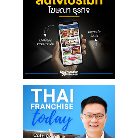
ลงทุน
น้อย
คืน
ทุน
ไว,
ที่
ปรึกษา
การ