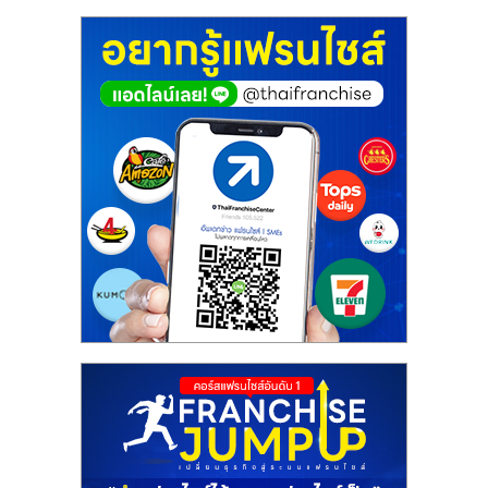
ศูนย์
รวม
แฟ
รน
ไชส์
พร้อม
ทำเล
สำหรับ