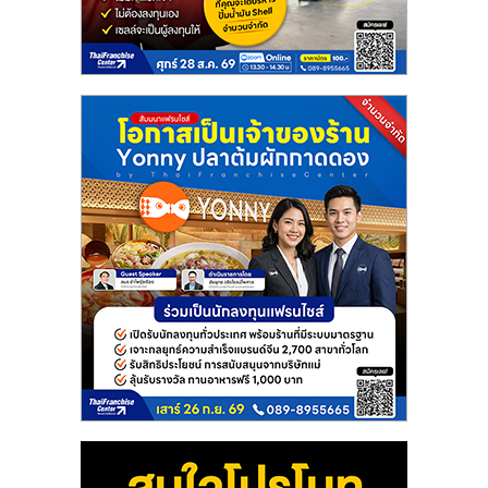
แฟ
รน
ไชส์
แฟ
รน
ไชส์
ขาย
หน้า
บ้าน