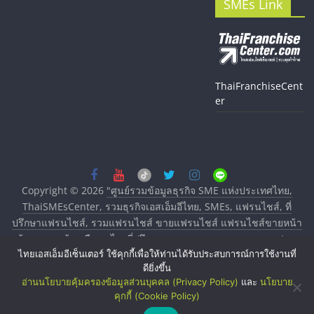
SMEs Link
ThaiFranchiseCent
er
Copyright © 2026
"ศูนย์รวมข้อมูลธุรกิจ SME แห่งประเทศไทย,
ThaiSMEsCenter, รวมธุรกิจเอสเอ็มอีไทย, SMEs, แฟรนไชส์, ที่
ปรึกษาแฟรนไชส์, รวมแฟรนไชส์ ขายแฟรนไชส์ แฟรนไชส์ขายหน้า
บ้าน ลงทุนน้อย คืนทุนไว, ที่ปรึกษาการลงทุนและขยายสาขาแฟรน
ไทยเอสเอ็มอีเซ็นเตอร์ ใช้คุกกี้เพื่อให้ท่านได้รับประสบการณ์การใช้งานที่
ไชส์, ศูนย์รวมแฟรนไชส์ พร้อมทำเลสำหรับเปิดร้าน ปรึกษาฟรี,
ดียิ่งขึ้น
บริการพัฒนาระบบแฟรนไชส์"
. All rights reserved.
อ่านนโยบายคุ้มครองข้อมูลส่วนบุคคล (Privacy Policy)
และ
นโยบาย
คุกกี้ (Cookie Policy)