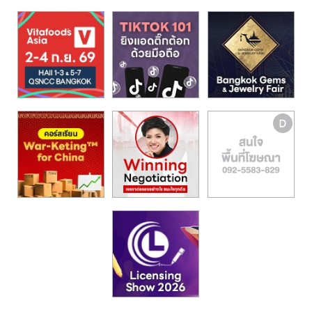
รน
ไชส์,
ศูนย์
รวม
แฟ
รน
ไชส์
พร้อม
ทำเล
สำหรับ
เปิด
ร้าน
ปรึกษา
ฟรี,
บริการ
พัฒนา
ระบบ
แฟ