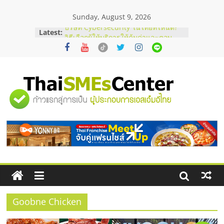
Skip
Sunday, August 9, 2026
to
content
Latest:
บริษัท Cybersecurity ในไทยที่ไหนดี?
วิธีเลือกผู้ให้บริการให้คุ้มค่าและตอบ
โจทย์ธุรกิจ
อยากหาเงินทุน เพิ่มสภาพคล่องให้ธุรกิจ
เริ่มยังไงให้ผ่านฉลุย
สัมมนาออนไลน์ โอกาสบริหารสถานี
"ศูนย์
บริการน้ำมัน Shell
สัมมนาลงทุน แฟรนไชส์ยอนนี่
ThaiFranchise Meet Up จับคู่แฟรน
รวม
ไชส์ ครั้งที่ 8
ร้านเครื่องเสียงคุณภาพสูง พร้อม
โซลูชันระบบภาพและเสียง
ข้อมูล
ธุรกิจ
SME
Goobne Chicken