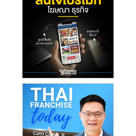
ลงทุน
น้อย
คืน
ทุน
ไว,
ที่
ปรึกษา
การ