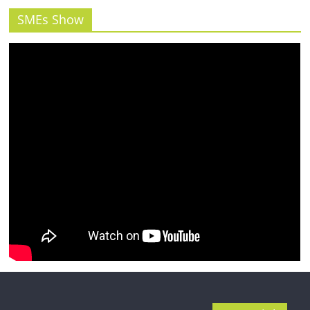
รน
ไชส์"
SMEs Show