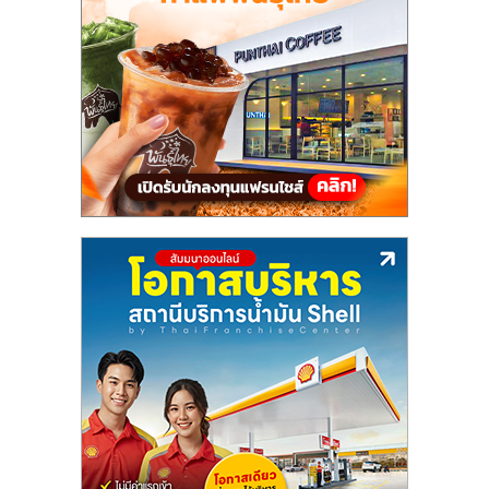
แฟ
รน
ไชส์,
รวม
แฟ
รน
ไชส์
ขาย