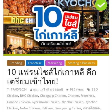
แห่ง
ประเทศไทย,
ThaiSMEsCenter,
รวม
ธุรกิจ
Branding
Franchise
Marketing
Starting a Business
10 แฟรนไชส์ไก่เกาหลี คึก
เอ
เตรียมเข้าไทย!
ส
17/05/2024
คุณมนตรี ศรีวงษ์ (อ๊อฟ)
935 views
BBQ
,
,
,
,
,
Chicken
BHC Chicken
Cheogajip Chicken
Chicken
Franchise
เอ็
,
,
,
Goobne Chicken
Gyerimwon Chicken
Kkanbu Chicken
Kyochon
,
,
,
,
,
Chicken
NeNe Chicken
Pelicana
Yeongyang Center
ตลาดไก่ทอด