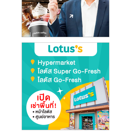
ลงทุน
และ
ขยาย
สา
ขา
แฟ
รน
ไชส์,