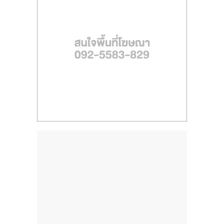
ไทย,
SMEs,
แฟ
รน
ไชส์,
ที่
ปรึกษา
แฟ
รน
ไชส์,
รวม
แฟ
รน
ไชส์
ขาย
แฟ
รน
ไชส์
แฟ