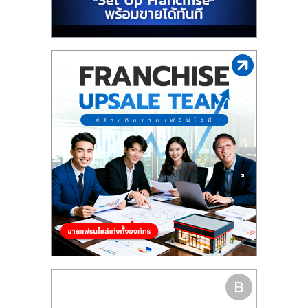
รน
ไชส์"
"ศูนย์
รวม
ข้อมูล
ธุรกิจ
SME
แห่ง
ประเทศไทย,
ThaiSMEsCenter,
รวม
ธุรกิจ
เอ
ส
เอ็
มอี