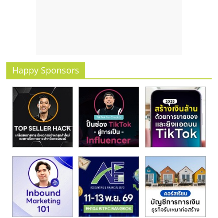
รน
ไชส์
ขาย
หน้า
บ้าน
ลงทุน
Happy Sponsors
น้อย
คืน
ทุน
ไว,
ที่
ปรึกษา
การ
ลงทุน
และ
ขยาย
สา
ขา
แฟ