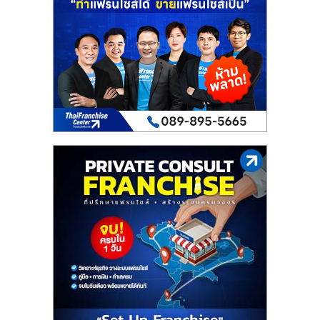
เปิด
ร้าน
ปรึกษา
ฟรี,
บริการ
พัฒนา
ระบบ
แฟ