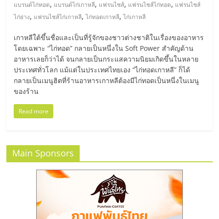
มอี
,
,
,
,
แบรนด์ไก่ทอด
แบรนด์ไก่เกาหลี
แฟรนไชส์
แฟรนไชส์ไก่ทอด
แฟรนไชส์
,
,
,
ไก่ย่าง
แฟรนไชส์ไก่เกาหลี
ไก่ทอดเกาหลี
ไก่เกาหลี
ไทย,
เกาหลีใต้ขึ้นชื่อและเป็นที่รู้จักของชาวต่างชาติในเรื่องของอาหาร
โดยเฉพาะ “ไก่ทอด” กลายเป็นหนึ่งใน Soft Power สำคัญด้าน
SMEs,
อาหารเลยก็ว่าได้ จนกลายเป็นกระแสความนิยมเกิดขึ้นในหลาย
ประเทศทั่วโลก แม้แต่ในประเทศไทยเอง “ไก่ทอดเกาหลี” ก็ได้
แฟ
กลายเป็นเมนูฮิตที่ร้านอาหารเกาหลีต้องมีไก่ทอดเป็นหนึ่งในเมนู
ของร้าน
รน
Read more
ไชส์,
Main Sponsors
ที่
ปรึกษา