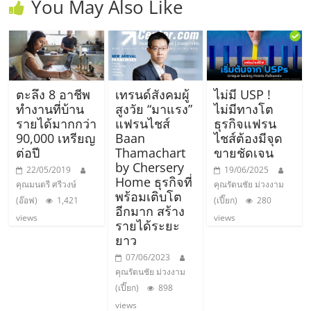
You May Also Like
ตะลึง 8 อาชีพ
เทรนด์สังคมผู้
ไม่มี USP !
ทำงานที่บ้าน
สูงวัย “มาแรง”
ไม่มีทางโต
รายได้มากกว่า
แฟรนไชส์
ธุรกิจแฟรน
90,000 เหรียญ
Baan
ไชส์ต้องมีจุด
ต่อปี
Thamachart
ขายชัดเจน
by Chersery
22/05/2019
19/06/2025
Home ธุรกิจที่
คุณมนตรี ศรีวงษ์
คุณรัตนชัย ม่วงงาม
พร้อมเติบโต
(อ๊อฟ)
1,421
(เปี๊ยก)
280
อีกมาก สร้าง
views
views
รายได้ระยะ
ยาว
07/06/2023
คุณรัตนชัย ม่วงงาม
(เปี๊ยก)
898
views