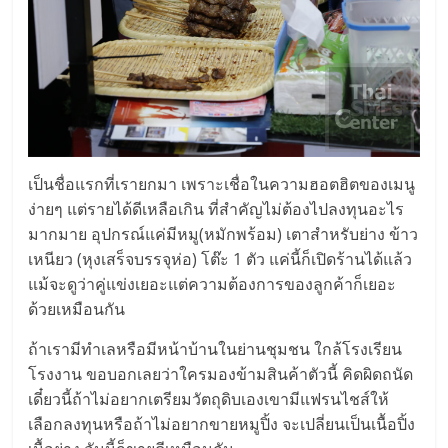
แฟ
รน
ไชส์,
รวม
เป็นชื่อแรกที่เรายกมา เพราะเชื่อในความฮอตฮิตของเมนู
ง่ายๆ แต่รายได้ดีเหลือเกิน ที่สำคัญไม่ต้องไปลงทุนอะไร
แฟ
มากมาย อุปกรณ์แค่มีหมู(หมักพร้อม) เตาสำหรับย่าง ข้าว
เหนียว (หุงเสร็จบรรจุห่อ) โต๊ะ 1 ตัว แค่นี้ก็เปิดร้านได้แล้ว
รน
แม้จะดูว่าคู่แข่งเยอะแต่ความต้องการของลูกค้าก็เยอะ
ด้วยเหมือนกัน
ไชส์
ถ้าเรามีทำเลหรือมีหน้าบ้านในย่านชุมชน ใกล้โรงเรียน
โรงงาน ขอบอกเลยว่าใครมองข้ามสินค้าตัวนี้ คิดผิดถนัด
ขาย
เดี๋ยวนี้ถ้าไม่อยากเตรียมวัตถุดิบเองเขามีแฟรนไชส์ให้
เลือกลงทุนหรือถ้าไม่อยากขายหมูปิ้ง จะเปลี่ยนเป็นเนื้อปิ้ง