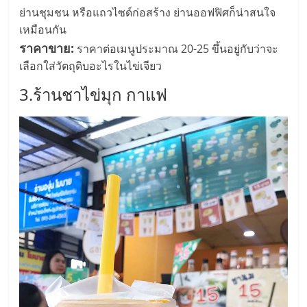
ย่านชุมชน หรือแถวไซด์ก่อสร้าง ย่านออฟฟิศก็น่าสนใจ
ลงทุน
เหมือนกัน
ราคาขาย:
ราคาต่อเมนูประมาณ 20-25 ขึ้นอยู่กับว่าจะ
และ
เลือกใส่วัตถุดิบอะไรในไข่เจียว
ขยาย
3.ร้านชาไข่มุก กาแฟ
สา
ขา
แฟ
รน
ไชส์,