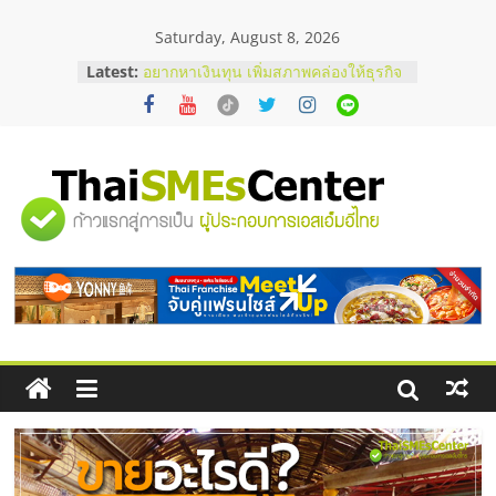
Skip
Saturday, August 8, 2026
to
content
Latest:
บริษัท Cybersecurity ในไทยที่ไหนดี?
วิธีเลือกผู้ให้บริการให้คุ้มค่าและตอบ
โจทย์ธุรกิจ
อยากหาเงินทุน เพิ่มสภาพคล่องให้ธุรกิจ
เริ่มยังไงให้ผ่านฉลุย
สัมมนาออนไลน์ โอกาสบริหารสถานี
"ศูนย์
บริการน้ำมัน Shell
สัมมนาลงทุน แฟรนไชส์ยอนนี่
ThaiFranchise Meet Up จับคู่แฟรน
รวม
ไชส์ ครั้งที่ 8
ร้านเครื่องเสียงคุณภาพสูง พร้อม
โซลูชันระบบภาพและเสียง
ข้อมูล
ธุรกิจ
SME