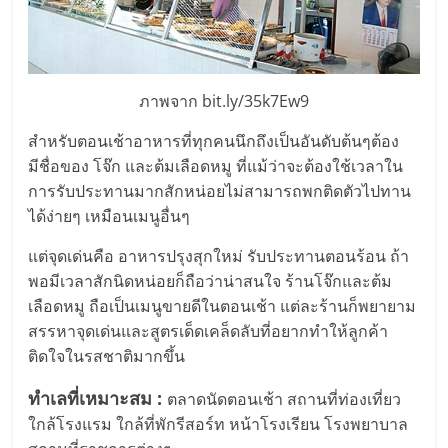
ภาพจาก bit.ly/35k7Ew9
สำหรับตอนเช้าอาหารที่ทุกคนนึกถึงเป็นอันดับต้นๆต้อง
มีชื่อของ โจ๊ก และต้มเลือดหมู ที่แม้ว่าจะต้องใช้เวลาใน
การรับประทานมากสักหน่อยไม่สามารถพกติดตัวไปทาน
ได้ง่ายๆ เหมือนเมนูอื่นๆ
แต่จุดเด่นคือ อาหารปรุงสุกใหม่ รับประทานตอนร้อน ถ้า
พอมีเวลาสักนิดหน่อยก็ถือว่าน่าสนใจ ร้านโจ๊กและต้ม
เลือดหมู ถือเป็นเมนูขายดีในตอนเช้า แต่ละร้านก็พยายาม
สรรหาจุดเด่นและสูตรเด็ดเคล็ดลับที่อยากทำให้ลูกค้า
ติดใจในรสชาติมากขึ้น
ทำเลที่เหมาะสม :
ตลาดนัดตอนเช้า สถานที่ท่องเที่ยว
ใกล้โรงแรม ใกล้ที่พักรีสอร์ท หน้าโรงเรียน โรงพยาบาล