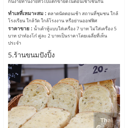
ไทย,
กินง่ายทานง่ายทั่วไปแต่ก็ขายดีในตอนเช้าเช่นกัน
SMEs,
ทำเลที่เหมาะสม :
ตลาดนัดตอนเช้า สถานที่ชุมชน ใกล้
แฟ
โรงเรียน ใกล้วัด ใกล้โรงงาน หรือย่านออฟฟิศ
รน
ไชส์,
ราคาขาย :
น้ำเต้าหู้แบบใส่เครื่อง 7 บาท ไม่ใส่เครื่อง 5
ที่
บาท ปาท๋องโก๋ คู่ละ 2 บาทเป็นราคาโดยเฉลี่ยที่เห็น
ปรึกษา
ประจำ
แฟ
5.ร้านขนมปังปิ้ง
รน
ไชส์,
รวม
แฟ
รน
ไชส์
ขาย
แฟ
รน
ไชส์
แฟ