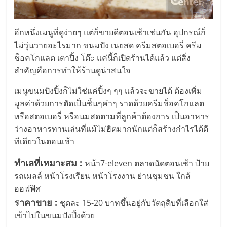
รน
ไชส์
ขาย
อีกหนึ่งเมนูที่ดูง่ายๆ แต่ก็ขายดีตอนเช้าเช่นกัน อุปกรณ์ก็
หน้า
ไม่วุ่นวายอะไรมาก ขนมปัง เนยสด ครีมสตอเบอรี่ ครีม
บ้าน
ช็อคโกแลต เตาปิ้ง โต๊ะ แค่นี้ก็เปิดร้านได้แล้ว แต่สิ่ง
ลงทุน
สำคัญคือการทำให้ร้านดูน่าสนใจ
น้อย
คืน
เมนูขนมปังปิ้งก็ไม่ใช่แค่ปิ้งๆ ๆๆ แล้วจะขายได้ ต้องเพิ่ม
ทุน
มูลค่าด้วยการตัดเป็นชิ้นๆคำๆ ราดด้วยครีมช็อคโกแลต
ไว,
หรือสตอเบอรี่ หรือนมสดตามที่ลูกค้าต้องการ เป็นอาหาร
ที่
ว่างอาหารทานเล่นที่แม้ไม่ฮิตมากนักแต่ก็สร้างกำไรได้ดี
ปรึกษา
ทีเดียวในตอนเช้า
การ
ทำเลที่เหมาะสม :
ลงทุน
หน้า7-eleven ตลาดนัดตอนเช้า ป้าย
และ
รถเมลล์ หน้าโรงเรียน หน้าโรงงาน ย่านชุมชน ใกล้
ขยาย
ออฟฟิศ
สา
ราคาขาย :
ชุดละ 15-20 บาทขึ้นอยู่กับวัตถุดิบที่เลือกใส่
ขา
เข้าไปในขนมปังปิ้งด้วย
แฟ