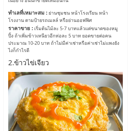
แฟ
เนื้อย่าง อันนี้ก็ขายดีเหมือนกัน
รน
ทำเลที่เหมาะสม :
ย่านชุมชน หน้าโรงเรียน หน้า
โรงงาน ตามป้ายรถเมลล์ หรือย่านออฟฟิศ
ไชส์
ราคาขาย :
เริ่มต้นไม้ละ 5-7 บาทแล้วแต่ขนาดของหมู
ปิ้ง ถ้าเพิ่มข้าวเหนียวอีกห่อละ 5 บาท ยอดขายต่อคน
ประมาณ 10-20 บาท ถ้าไม่มีค่าเช่าหรือค่าเช่าไม่แพงยัง
แฟ
ไงก็กำไรดี
รน
2.ข้าวไข่เจียว
ไชส์
ขาย
หน้า
บ้าน