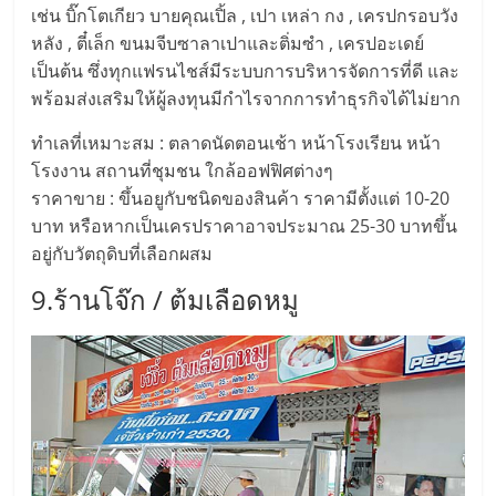
เช่น บิ๊กโตเกียว บายคุณเปิ้ล , เปา เหล่า กง , เครปกรอบวัง
หลัง , ตี๋เล็ก ขนมจีบซาลาเปาและติ่มซำ , เครปอะเดย์
เป็นต้น ซึ่งทุกแฟรนไชส์มีระบบการบริหารจัดการที่ดี และ
พร้อมส่งเสริมให้ผู้ลงทุนมีกำไรจากการทำธุรกิจได้ไม่ยาก
ทำเลที่เหมาะสม : ตลาดนัดตอนเช้า หน้าโรงเรียน หน้า
โรงงาน สถานที่ชุมชน ใกล้ออฟฟิศต่างๆ
ราคาขาย : ขึ้นอยูกับชนิดของสินค้า ราคามีตั้งแต่ 10-20
บาท หรือหากเป็นเครปราคาอาจประมาณ 25-30 บาทขึ้น
อยู่กับวัตถุดิบที่เลือกผสม
9.ร้านโจ๊ก / ต้มเลือดหมู