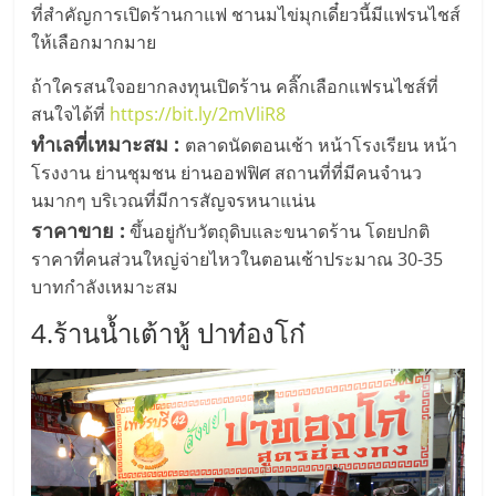
เปิด
ที่สำคัญการเปิดร้านกาแฟ ชานมไข่มุกเดี๋ยวนี้มีแฟรนไชส์
ให้เลือกมากมาย
ร้าน
ถ้าใครสนใจอยากลงทุนเปิดร้าน คลิ๊กเลือกแฟรนไชส์ที่
สนใจได้ที่
https://bit.ly/2mVliR8
ปรึกษา
ทำเลที่เหมาะสม :
ตลาดนัดตอนเช้า หน้าโรงเรียน หน้า
โรงงาน ย่านชุมชน ย่านออฟฟิศ สถานที่ที่มีคนจำนว
ฟรี,
นมากๆ บริเวณที่มีการสัญจรหนาแน่น
ราคาขาย :
ขึ้นอยู่กับวัตถุดิบและขนาดร้าน โดยปกติ
บริการ
ราคาที่คนส่วนใหญ่จ่ายไหวในตอนเช้าประมาณ 30-35
บาทกำลังเหมาะสม
พัฒนา
4.ร้านน้ำเต้าหู้ ปาท๋องโก๋
ระบบ
แฟ