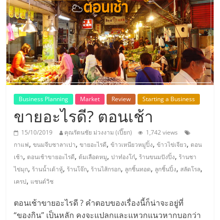
แห่ง
ประเทศไทย,
ThaiSMEsCenter,
รวม
Business Planning
Market
Review
Starting a Business
ขายอะไรดี? ตอนเช้า
ธุรกิจ
15/10/2019
คุณรัตนชัย ม่วงงาม (เปี๊ยก)
1,742 views
เอ
,
,
,
,
,
กาแฟ
ขนมจีบซาลาเปา
ขายอะไรดี
ข้าวเหนียวหมูปิ้ง
ข้าวไข่เจียว
ตอน
,
,
,
,
,
เช้า
ตอนเช้าขายอะไรดี
ต้มเลือดหมู
ปาท๋องโก๋
ร้านขนมปังปิ้ง
ร้านชา
ส
,
,
,
,
,
,
,
ไข่มุก
ร้านน้ำเต้าหู้
ร้านโจ๊ก
ร้านไส้กรอก
ลูกชิ้นทอด
ลูกชิ้นปิ้ง
สลัดโรล
,
เครป
แซนด์วิช
เอ็
ตอนเช้าขายอะไรดี ? คำตอบของเรื่องนี้ก็น่าจะอยู่ที่
“ของกิน” เป็นหลัก คงจะแปลกและแหวกแนวหากบอกว่า