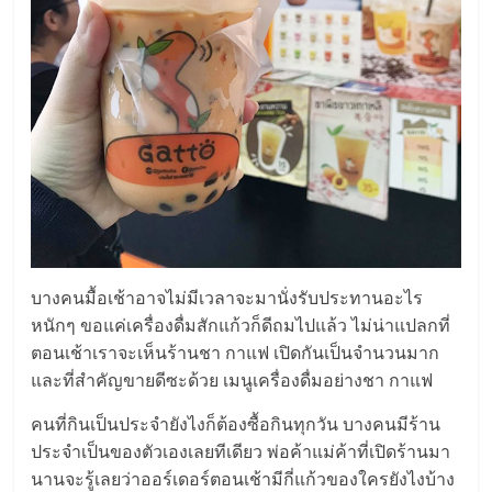
ศูนย์
รวม
แฟ
รน
ไชส์
บางคนมื้อเช้าอาจไม่มีเวลาจะมานั่งรับประทานอะไร
พร้อม
หนักๆ ขอแค่เครื่องดื่มสักแก้วก็ดีถมไปแล้ว ไม่น่าแปลกที่
ตอนเช้าเราจะเห็นร้านชา กาแฟ เปิดกันเป็นจำนวนมาก
ทำเล
และที่สำคัญขายดีซะด้วย เมนูเครื่องดื่มอย่างชา กาแฟ
คนที่กินเป็นประจำยังไงก็ต้องซื้อกินทุกวัน บางคนมีร้าน
สำหรับ
ประจำเป็นของตัวเองเลยทีเดียว พ่อค้าแม่ค้าที่เปิดร้านมา
นานจะรู้เลยว่าออร์เดอร์ตอนเช้ามีกี่แก้วของใครยังไงบ้าง