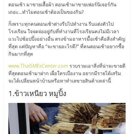
มอี
ตอนเช้า มาขายเสื้อผ้า ตอนเช้ามาขายเฟอร์นิเจอร์กัน
เถอะ…ทำไมตอนเช้าต้องเป็นของกิน?
ไทย,
ก็เพราะทุกคนตอนเช้าต่างรีบไปทำงาน รีบแต่งตัวไป
โรงเรียน ใจจดจ่ออยู่กับที่ทำงานที่โรงเรียนคงไม่มีเวลา
SMEs,
แวะไปช้อปปิ้งอย่างอื่น ตรงข้ามอาหารมื้อเช้าคือสิ่งสำคัญ
ที่สุด แต่ปัญหาคือ “จะขายอะไรดี?” ที่คนตอนเช้าอยากซื้อ
แฟ
กินมากที่สุด
รน
www.ThaiSMEsCenter.com
รวบรวมเอาสิ่งที่น่าจะขายดี
ที่สุดตอนเช้ามาฝาก เผื่อใครเบื่องาน อยากมีรายได้เสริม
จะได้เปลี่ยนหน้าบ้านหรือหาทำเลขายสินค้าเหล่านี้
ไชส์,
1.ข้าวเหนียว หมูปิ้ง
ที่
ปรึกษา