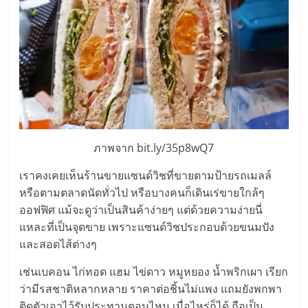
ภาพจาก bit.ly/35p8wQ7
เราคงเคยเห็นร้านขายแซนด์วิชที่ขายตามป้ายรถเมลล์
หรือตามตลาดนัดทั่วไป หรือบางคนก็เดินเร่ขายใกล้ๆ
ออฟฟิศ แม้จะดูว่าเป็นสินค้าง่ายๆ แต่ด้วยความง่ายนี่
แหละที่เป็นจุดขาย เพราะแซนด์วิชประกอบด้วยขนมปัง
และสอดไส้ต่างๆ
เช่นเบคอน ไก่ทอด แฮม ไข่ดาว หมูหยอง น้ำพริกเผา เรียก
ว่ามีรสชาติหลากหลาย ราคาต่อชิ้นไม่แพง แถมยังพกพา
ติดตัวเอาไว้รับประทานตอนไหน เมื่อไหร่ก็ได้ ถือเป็น