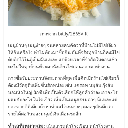
ลงทุน
น้อย
ภาพจาก bit.ly/2B65VfK
คืน
เมนูบ้านๆ เมนูง่ายๆ จนหลายคนคิดว่าที่บ้านไม่มีไข่เจียว
ให้กินหรือไง ทำไมต้องมาซื้อกิน อันที่จริงทุกบ้านก็คงมีไข่
ทุน
ดิบติดไว้ในตู้เย็นนั่นแหละ แต่ด้วยเวลาที่จำกัดในตอนเช้า
คงไม่ใช่ทุกบ้านที่จะมานั่งเจียวไข่ก่อนออกมาทำงาน
ไว,
การซื้อรับประทานจึงสะดวกที่สุด เมื่อคิดเปิดร้านไข่เจียวก็
ต้องมีวัตถุดิบเพิ่มขึ้นสักหน่อยเช่น แครอท หมูสับ กุ้งสับ
ที่
หอมหัวใหญ่ ผักชี เพื่อเป็นตัวเลือกให้ลูกค้าว่าจะเอาอะไร
ผสมกับอะไรในไข่เจียว เห็นเป็นเมนูธรรมดาๆ นี่แหละแต่
ปรึกษา
ยอดขายดีทีเดียวถ้าหาทำเลได้เหมาะๆ เผลอๆเงินดีกว่า
รายได้ต่อวันของมนุษย์เงินเดือนซะอีก
การ
ทำเลที่เหมาะสม:
เน้นแถวหน้าโรงเรียน หน้าโรงงาน