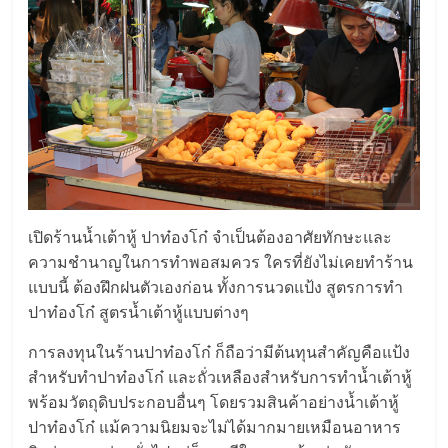
รน
ไชส์"
"ศูนย์
รวม
ข้อมูล
ธุรกิจ
SME
แห่ง
เปิดร้านน้ำเต้าหู้ ปาท๋องโก๋ จำเป็นต้องอาศัยทักษะและ
ประเทศไทย,
ความชำนาญในการทำพอสมควร ใครที่ยังไม่เคยทำร้าน
ThaiSMEsCenter,
แบบนี้ ต้องฝึกฝนตัวเองก่อน ทั้งการนวดแป้ง สูตรการทำ
รวม
ปาท๋องโก๋ สูตรน้ำเต้าหู้แบบต่างๆ
ธุรกิจ
การลงทุนในร้านปาท๋องโก๋ ก็ถือว่ามีต้นทุนสำคัญคือแป้ง
เอ
ส
สำหรับทำปาท๋องโก๋ และถั่วเหลืองสำหรับการทำน้ำเต้าหู้
เอ็
พร้อมวัตถุดิบประกอบอื่นๆ โดยรวมสินค้าอย่างน้ำเต้าหู้
มอี
ปาท๋องโก๋ แม้ความนิยมจะไม่ได้มากมายเหมือนอาหาร