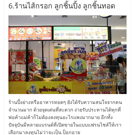
6.ร้านไส้กรอก ลูกชิ้นปิ้ง ลูกชิ้นทอด
รน
ไชส์,
ศูนย์
รวม
แฟ
รน
ไชส์
พร้อม
ทำเล
สำหรับ
เปิด
ร้าน
ปรึกษา
ฟรี,
ร้านปิ้งย่างหรืออาหารทอดๆ ยังได้รับความสนใจจากคน
บริการ
จำนวนมาก ด้วยจุดเด่นที่สะดวก ง่ายรับประทานได้ทุกที่
พัฒนา
พ่อค้าแม่ค้าก็ไม่ต้องลงทุนอะไรแพงมากมาย อีกทั้ง
ระบบ
ปัจจุบันมีหลายแบรนด์ที่เปิดขายในแบบแฟรนไชส์ให้เรา
แฟ
เลือกมาลงทุนไม่ว่าจะเป็น ป็อกอาย