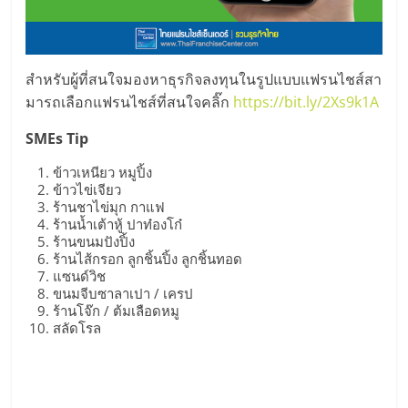
สำหรับผู้ที่สนใจมองหาธุรกิจลงทุนในรูปแบบแฟรนไชส์สา
มารถเลือกแฟรนไชส์ที่สนใจคลิ๊ก
https://bit.ly/2Xs9k1A
SMEs Tip
ข้าวเหนียว หมูปิ้ง
ข้าวไข่เจียว
ร้านชาไข่มุก กาแฟ
ร้านน้ำเต้าหู้ ปาท๋องโก๋
ร้านขนมปังปิ้ง
ร้านไส้กรอก ลูกชิ้นปิ้ง ลูกชิ้นทอด
แซนด์วิช
ขนมจีบซาลาเปา / เครป
ร้านโจ๊ก / ต้มเลือดหมู
สลัดโรล