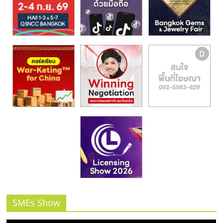
รน
ไชส์,
ศูนย์
รวม
แฟ
รน
ไชส์
พร้อม
ทำเล
สำหรับ
เปิด
ร้าน
ปรึกษา
ฟรี,
บริการ
พัฒนา
ระบบ
SMEs Show
แฟ