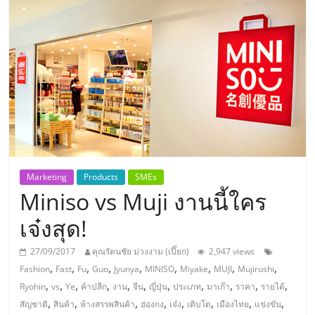
แห่ง
ประเทศไทย,
ThaiSMEsCenter,
รวม
ธุรกิจ
Marketing
Products
SMEs
Miniso vs Muji งานนี้ใคร
เอ
เจ๋งสุด!
ส
27/09/2017
คุณรัตนชัย ม่วงงาม (เปี๊ยก)
2,947 views
,
,
,
,
,
,
,
,
,
Fashion
Fast
Fu
Guo
Jyunya
MINISO
Miyake
MUJI
Mujirushi
เอ็
,
,
,
,
,
,
,
,
,
,
,
Ryohin
vs
Ye
ค้าปลีก
งาน
จีน
ญี่ปุ่น
ประเภท
มาเก๊า
ราคา
รายได้
,
,
,
,
,
,
,
,
สัญชาติ
สินค้า
ห้างสรรพสินค้า
ฮ่องกง
เจ๋ง
เติบโต
เมืองไทย
แข่งขัน