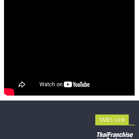
รน
ไชส์"
SMEs Link