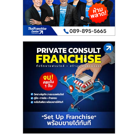
เปิด
ร้าน
ปรึกษา
ฟรี,
บริการ
พัฒนา
ระบบ
แฟ