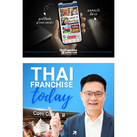
ลงทุน
น้อย
คืน
ทุน
ไว,
ที่
ปรึกษา
การ