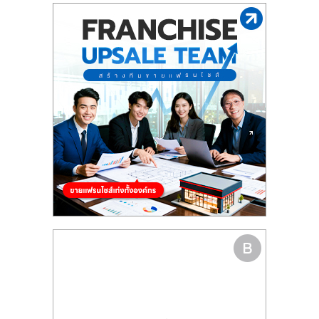
รน
ไชส์"
"ศูนย์
รวม
ข้อมูล
ธุรกิจ
SME
แห่ง
ประเทศไทย,
ThaiSMEsCenter,
รวม
ธุรกิจ
เอ
ส
เอ็
มอี