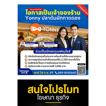
แฟ
รน
ไชส์
แฟ
รน
ไชส์
ขาย
หน้า
บ้าน