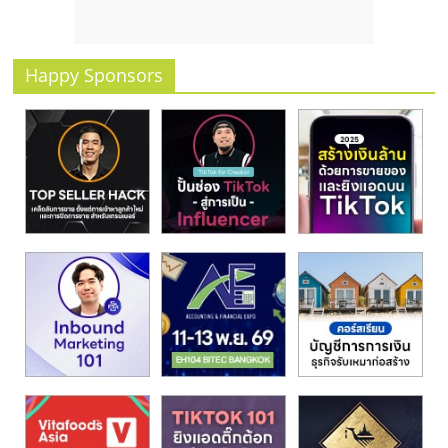
รน
ไชส์
ขาย
Happy Sponsors
หน้า
บ้าน
ลงทุน
น้อย
คืน
ทุน
ไว,
ที่
ปรึกษา
การ
ลงทุน
และ
ขยาย
สา
ขา
แฟ