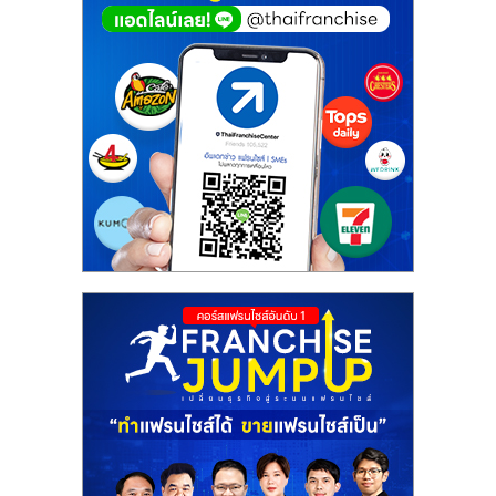
ศูนย์
รวม
แฟ
รน
ไชส์
พร้อม
ทำเล
สำหรับ