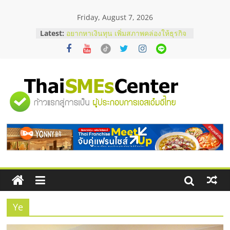
Skip
Friday, August 7, 2026
to
content
Latest:
อยากหาเงินทุน เพิ่มสภาพคล่องให้ธุรกิจ
เริ่มยังไงให้ผ่านฉลุย
สัมมนาออนไลน์ โอกาสบริหารสถานี
บริการน้ำมัน Shell
สัมมนาลงทุน แฟรนไชส์ยอนนี่
ThaiFranchise Meet Up จับคู่แฟรน
"ศูนย์
ไชส์ ครั้งที่ 8
ร้านเครื่องเสียงคุณภาพสูง พร้อม
โซลูชันระบบภาพและเสียง
รวม
บริษัท Cybersecurity ในไทยที่ไหนดี?
วิธีเลือกผู้ให้บริการให้คุ้มค่าและตอบ
โจทย์ธุรกิจ
ข้อมูล
ธุรกิจ
SME
Ye