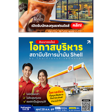
แฟ
รน
ไชส์,
รวม
แฟ
รน
ไชส์
ขาย