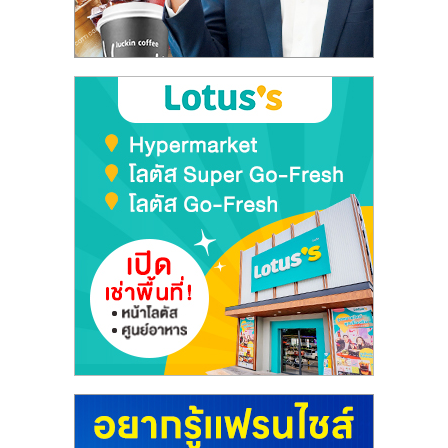
ลงทุน
และ
ขยาย
สา
ขา
แฟ
รน
ไชส์,