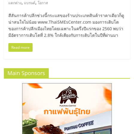
มอี
,
,
แตกต่าง
แบรนด์
โอกาส
สีสันการค้าปลีกช่วงนี้กระแสของร้านประเภทสินค้าราคาเดียวก็ดู
ไทย,
น่าสนใจไม่น้อย www.ThaiSMEsCenter.com มองการเติบโต
ของการค้าปลีกเมืองไทยโดยเฉพาะในครึ่งปีแรกของ 2560 พบว่า
SMEs,
มีอัตราการเติบโตที่ 2.8% ใกล้เคียงกับการเติบโตในปีที่ผ่านมา
Read more
แฟ
รน
Main Sponsors
ไชส์,
ที่
ปรึกษา