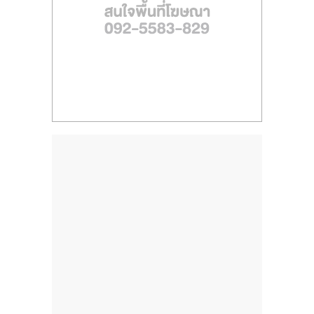
ไทย,
SMEs,
แฟ
รน
ไชส์,
ที่
ปรึกษา
แฟ
รน
ไชส์,
รวม
แฟ
รน
ไชส์
ขาย
แฟ
รน
ไชส์
แฟ