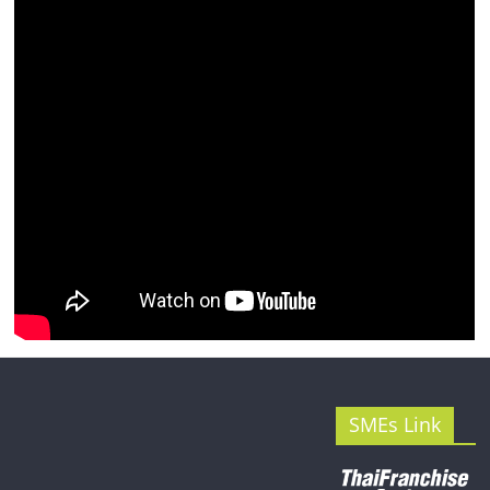
รน
ไชส์"
SMEs Link