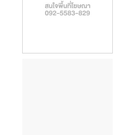
ไทย,
SMEs,
แฟ
รน
ไชส์,
ที่
ปรึกษา
แฟ
รน
ไชส์,
รวม
แฟ
รน
ไชส์
ขาย
แฟ
รน
ไชส์
แฟ