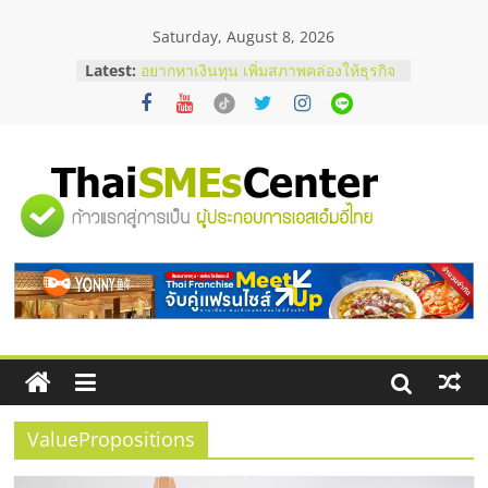
Skip
Saturday, August 8, 2026
to
content
Latest:
อยากหาเงินทุน เพิ่มสภาพคล่องให้ธุรกิจ
เริ่มยังไงให้ผ่านฉลุย
สัมมนาออนไลน์ โอกาสบริหารสถานี
บริการน้ำมัน Shell
สัมมนาลงทุน แฟรนไชส์ยอนนี่
ThaiFranchise Meet Up จับคู่แฟรน
"ศูนย์
ไชส์ ครั้งที่ 8
ร้านเครื่องเสียงคุณภาพสูง พร้อม
โซลูชันระบบภาพและเสียง
รวม
บริษัท Cybersecurity ในไทยที่ไหนดี?
วิธีเลือกผู้ให้บริการให้คุ้มค่าและตอบ
โจทย์ธุรกิจ
ข้อมูล
ธุรกิจ
SME
ValuePropositions