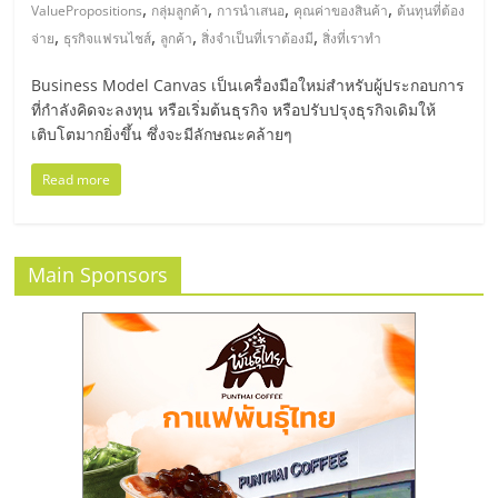
มอี
,
,
,
,
ValuePropositions
กลุ่มลูกค้า
การนำเสนอ
คุณค่าของสินค้า
ต้นทุนที่ต้อง
,
,
,
,
จ่าย
ธุรกิจแฟรนไชส์
ลูกค้า
สิ่งจำเป็นที่เราต้องมี
สิ่งที่เราทำ
ไทย,
Business Model Canvas เป็นเครื่องมือใหม่สำหรับผู้ประกอบการ
ที่กำลังคิดจะลงทุน หรือเริ่มต้นธุรกิจ หรือปรับปรุงธุรกิจเดิมให้
SMEs,
เติบโตมากยิ่งขึ้น ซึ่งจะมีลักษณะคล้ายๆ
แฟ
Read more
รน
Main Sponsors
ไชส์,
ที่
ปรึกษา