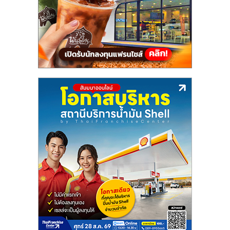
แฟ
รน
ไชส์,
รวม
แฟ
รน
ไชส์
ขาย