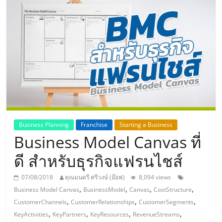
แห่ง
ประเทศไทย,
ThaiSMEsCenter,
รวม
ธุรกิจ
Business Planning
Franchise
Starting a Business
Business Model Canvas ที่
เอ
ดี สำหรับธุรกิจแฟรนไชส์
ส
07/08/2018
คุณมนตรี ศรีวงษ์ (อ๊อฟ)
8,094 views
,
,
,
,
Business Model Canvas
BusinessModel
Canvas
CostStructure
เอ็
,
,
,
CustomerChannels
CustomerRelationships
CustomerSegments
,
,
,
,
KeyActivities
KeyPartners
KeyResources
RevenueStreams