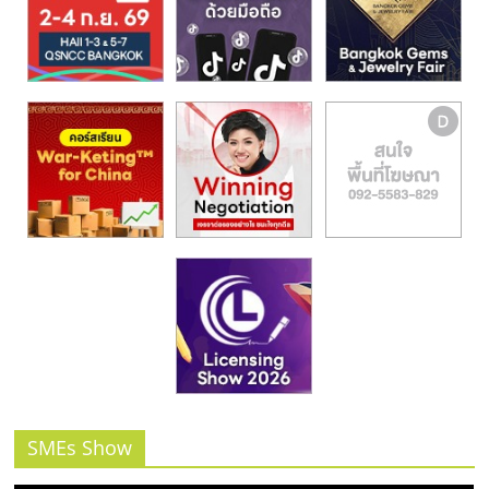
รน
ไชส์,
ศูนย์
รวม
แฟ
รน
ไชส์
พร้อม
ทำเล
สำหรับ
เปิด
ร้าน
ปรึกษา
ฟรี,
บริการ
พัฒนา
ระบบ
SMEs Show
แฟ