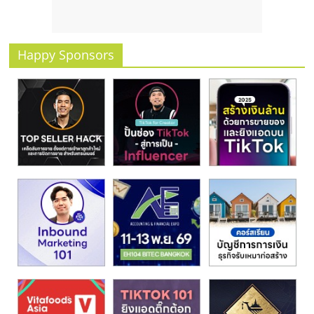
รน
ไชส์
ขาย
Happy Sponsors
หน้า
บ้าน
ลงทุน
น้อย
คืน
ทุน
ไว,
ที่
ปรึกษา
การ
ลงทุน
และ
ขยาย
สา
ขา
แฟ