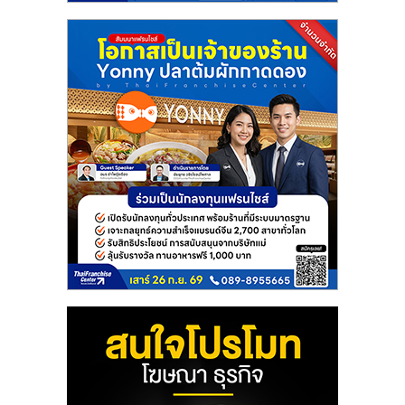
แฟ
รน
ไชส์
แฟ
รน
ไชส์
ขาย
หน้า
บ้าน