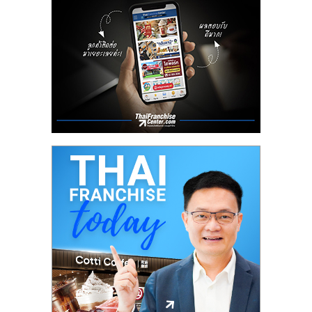
ลงทุน
น้อย
คืน
ทุน
ไว,
ที่
ปรึกษา
การ