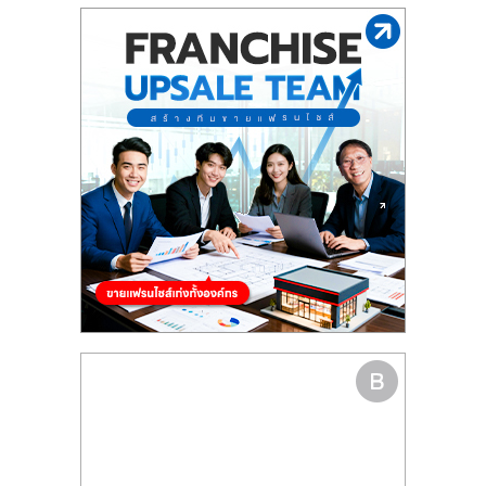
รน
ไชส์"
"ศูนย์
รวม
ข้อมูล
ธุรกิจ
SME
แห่ง
ประเทศไทย,
ThaiSMEsCenter,
รวม
ธุรกิจ
เอ
ส
เอ็
มอี