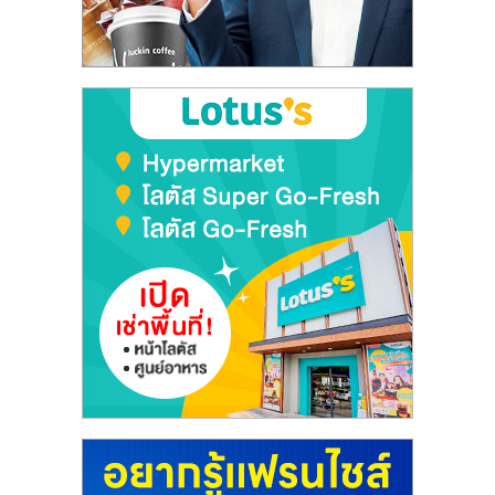
ลงทุน
และ
ขยาย
สา
ขา
แฟ
รน
ไชส์,