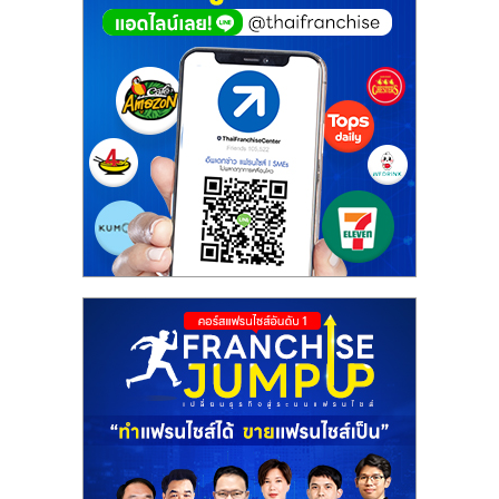
ศูนย์
รวม
แฟ
รน
ไชส์
พร้อม
ทำเล
สำหรับ