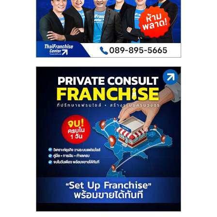
เปิด
ร้าน
ปรึกษา
ฟรี,
บริการ
พัฒนา
ระบบ
แฟ